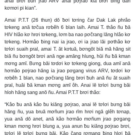
anai brơi ƀuh jrao ARV anai pơjrao klă brơi ƀing đah
kơmơi pi kian”.
Amai P.T.T (26 thun) dŏ ƀơi tơring čar Dak Lak phrâo
tơkeng ană tơčua rơbêh 6 blan laih. Amai T. thâo ñu ƀă
HIV hlâo kơ hrơi tơkeng, lơm ba nao pơčrang lăng hlâo kơ
tơkeng. Hơmâo ƀing nai ia jrao, ơi ia jrao lăi pơthâo kơ
tơlơi suaih pral, amai T. ăt kơtuă, bơngŏt biă mă hăng sit
biă ñu bơngŏt brơi ană nge amăng hlung, hŭi ñu ƀă kman
mơng amĭ. Bưng băi tơdơi kơ tơkeng giong, dua amĭ ană
hơmâo pơjrao hăng ia jrao pơgang virus ARV, tơdơi kơ
rơbêh 1 blan, nao pơčrang lăng brơi ƀuh ană ñu ăt suaih
pral, huăi ƀă kman mơng amĭ ôh. Anai lĕ tơlơi bưng băi
hloh hăng sang anŏ ñu. Amai P.T.T brơi thâo:
“Kâo ƀu ană kâo ƀu kiăng pơjrao, anai lĕ tơlơi bưng băi
hăng ñu, yua bruă mơñum jrao rĭm hrơi ngă glêh tơnap,
yua ană dŏ anet, ană kâo hơmâo mơñum jrao pơgang
kman mơng hrơi blung a, yua anun ƀu kiăng pơjrao brơi,
tơlơi lĕ tơlơi bưng băi. Kâo čang rơmang ƀing hlơi ƀă