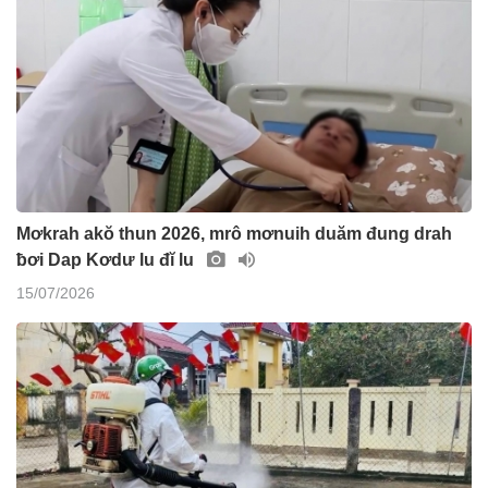
Mơkrah akŏ thun 2026, mrô mơnuih duăm đung drah
ƀơi Dap Kơdư lu đĭ lu
15/07/2026