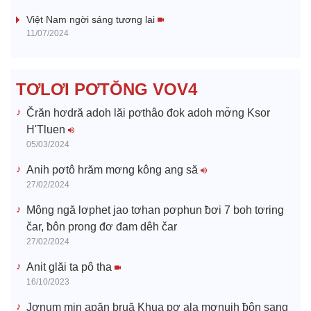
V
Việt Nam ngời sáng tương lai
11/07/2024
i
d
TƠLƠI PƠTŎNG VOV4
e
Črăn hơdră adoh lăi pơthâo đok adoh mơ̆ng Ksor
H'Tluen
o
05/03/2024
Anih pơtô hrăm mơng kông ang să
27/02/2024
Mông ngă lơphet jao tơhan pơphun ƀơi 7 boh tơring
čar, ƀôn prong đơ đam dêh čar
27/02/2024
Anit glăi ta pô tha
16/10/2023
Jơnum min apăn bruă Khua pơ ala mơnuih ƀôn sang