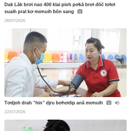
Dak Lăk brơi nao 400 klai pioh pơkă brơi đôč tơlơi
suaih pral kơ mơnuih ƀôn sang
28/07/2026
Tơdjoh drah “hin” djru bơhơdip ană mơnuih
22/07/2026