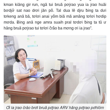
kman kiăng gir run, ngă tui bruă pơjrao yua ia jrao huăi
bơdjơ̆ sat nao drơi jăn pô. Tal dua lĕ djru ƀing ta dưi
tơkeng ană bă, tơlơi anai yôm biă mă amăng tơlơi hơdip
mơda. Ƀing ană nge amra suaih pral tơdơi ƀing ta tŭ ư
hăng bruă pơjrao tui tơlơi črâo ba mơng ơi ia jrao”.
Ơi ia jrao črâo brơi bruă pơjrao ARV hăng pơjrao pơhlôm