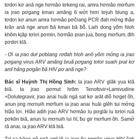
tơdơi kơ ană nge hơmâo tơkeng rai, amra hơmâo mơñum
ia jrao pơgang kman amăng 6 wơ̆t hrơi tơjuh blung a,
tơdơi kơ anun amra hơmâo pơčrang PCR đah mơ̆ng thâo
krăn ană nge anun ƀă kman bă ƀô̆. Laih dong yôm hloh
khŏm kjăp tơlơi pơmin, hơmâo pran jua, ƀong mơñum, đih
pơdơi klă.
- Ơi ia jrao dưi pơblang rơđah hloh anŏ yôm mơ̆ng ia jrao
pơgang virus ARV amăng bruă pơgang tơlơi suaih pral kơ
amĭ hăng pơgăn ƀă HIV pơ ană nge?
Bác sĩ Huỳnh Thị Hồng Sinh:
Ia jrao ARV glăk yua klă
biă. Ia jrao pơmut hrŏm Tenofovir+Lamivudine
+Dolutegravir, jrao anai huăi ngă sat kơ arăt dlô hơget ôh,
anun jing mơnuih mơñum ia jrao anai huăi glêh tui mơ̆ng
hlâo lơi. Hlâo adih jrao ARV hơmâo lu pơglăi lu tơlơi ruă
pơkŏn biă, anun lu mơnuih lui hĭ, ƀu gir mơñum ôh. Samơ̆
ră anai, ia jrao ARV klă biă.
Tal sa hăng pô ngă amĭ lĕ ia jrao ñu pơgăn virus HIV čeh