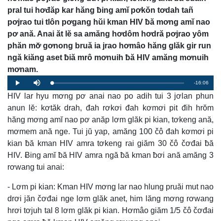
pral tui hơđăp kar hăng ƀing amĭ pơkŏn tơdah tañ
pơjrao tui tlôn pơgang hŭi kman HIV ƀă mơng amĭ nao
pơ ană. Anai ăt lĕ sa amăng hơdôm hơdră pơjrao yôm
phăn mơ̆ gơnong bruă ia jrao hơmâo hăng glăk gir run
ngă kiăng aset ƀiă mrô mơnuih ƀă HIV amăng mơnuih
mơnam.
Remaining
-16:06
Loaded
:
Progress
:
Play
Mute
0%
0%
HIV lar hyu mơng pơ anai nao po adih tui 3 jơlan phun
Time
anun lĕ: kơtăk drah, đah rơkơi đah kơmơi pit đih hrŏm
hăng mơng amĭ nao pơ anăp lơm glăk pi kian, tơkeng ană,
mơmem ană nge. Tui jŭ yap, amăng 100 čô đah kơmơi pi
kian ƀă kman HIV amra tơkeng rai giăm 30 čô čơđai ƀă
HIV. Ƀing amĭ ƀă HIV amra ngă ƀă kman ƀơi ană amăng 3
rơwang tui anai:
- Lơm pi kian: Kman HIV mơng lar nao hlung pruăi mut nao
drơi jăn čơđai nge lơm glăk anet, him lăng mơng rơwang
hrơi tơjuh tal 8 lơm glăk pi kian. Hơmâo giăm 1/5 čô čơđai