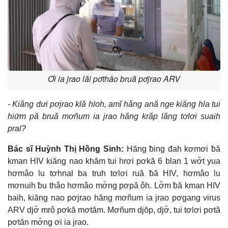
Ơi ia jrao lăi pơthâo bruă pơjrao ARV
- Kiăng dưi pơjrao klă hloh, amĭ hăng ană nge kiăng hla tui
hiư̆m pă bruă mơñum ia jrao hăng krăp lăng tơlơi suaih
pral?
Bác sĩ Huỳnh Thị Hồng Sinh:
Hăng ƀing đah kơmơi ƀă
kman HIV kiăng nao khăm tui hrơi pơkă 6 blan 1 wơ̆t yua
hơmâo lu tơhnal ba truh tơlơi ruă ƀă HIV, hơmâo lu
mơnuih ƀu thâo hơmâo mơ̆ng pơpă ôh. Lơ̆m ƀă kman HIV
baih, kiăng nao pơjrao hăng mơñum ia jrao pơgang virus
ARV djơ̆ mrô pơkă mơtăm. Mơñum djŏp, djơ̆, tui tơlơi pơtă
pơtăn mơ̆ng ơi ia jrao.