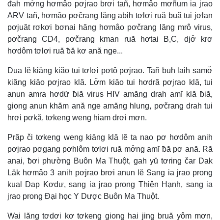
đah mơ̆ng hơmâo pơjrao brơi tañ, hơmâo mơñum ia jrao
ARV tañ, hơmâo pơčrang lăng abih tơlơi ruă ƀuă tui jơlan
pơjuăt rơkơi bơnai hăng hơmâo pơčrang lăng mrô virus,
pơčrang CD4, pơčrang kman ruă hơtai B,C, djơ̆ krơ
hơdôm tơlơi ruă ƀă kơ ană nge...
Dua lĕ kiăng kiăo tui tơlơi pơtô pơjrao. Tañ ƀuh laih samơ̆
kiăng kiăo pơjrao klă. Lơ̆m kiăo tui hơdră pơjrao klă, tui
anun amra hơdư̆ ƀiă virus HIV amăng drah amĭ klă ƀiă,
giong anun khăm ană nge amăng hlung, pơčrang drah tui
hrơi pơkă, tơkeng weng hiam drơi mơn.
Prăp či tơkeng weng kiăng klă lĕ ta nao pơ hơdôm anih
pơjrao pơgang pơhlôm tơlơi ruă mơ̆ng amĭ ƀă pơ ană. Ră
anai, ƀơi phường Buôn Ma Thuột, gah yŭ tơring čar Dak
Lăk hơmâo 3 anih pơjrao brơi anun lĕ Sang ia jrao prong
kual Dap Kơdư, sang ia jrao prong Thiện Hạnh, sang ia
jrao prong Đại học Y Dược Buôn Ma Thuột.
Wai lăng tơdơi kơ tơkeng giong hai jing bruă yôm mơn,