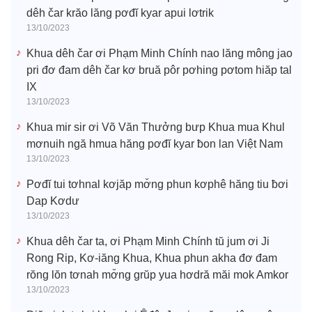
dêh čar krăo lăng pơđĭ kyar apui lơtrik
13/10/2023
Khua dêh čar ơi Phạm Minh Chính nao lăng mông jao
pri đơ đam dêh čar kơ bruă pôr pơhing pơtom hiăp tal
IX
13/10/2023
Khua mir sir ơi Võ Văn Thưởng bưp Khua mua Khul
mơnuih ngă hmua hăng pơđĭ kyar ƀon lan Việt Nam
13/10/2023
Pơđĭ tui tơhnal kơjăp mơ̆ng phun kơphê hăng tiu ƀơi
Dap Kơdư
13/10/2023
Khua dêh čar ta, ơi Phạm Minh Chính tŭ jum ơi Ji
Rong Rip, Kơ-iăng Khua, Khua phun akha đơ đam
rŏng lŏn tơnah mơ̆ng grŭp yua hơdră măi mok Amkor
13/10/2023