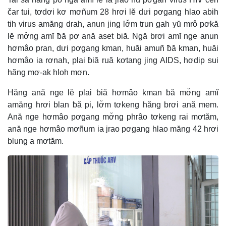
čar tui, tơdơi kơ mơñum 28 hrơi lĕ dưi pơgang hlao abih
tih virus amăng drah, anun jing lơ̆m trun gah yŭ mrô pơkă
lĕ mơ̆ng amĭ ƀă pơ ană aset biă. Ngă brơi amĭ nge anun
hơmâo pran, dưi pơgang kman, huăi amuñ ƀă kman, huăi
hơmâo ia rơnah, plai ƀiă ruă kơtang jing AIDS, hơdip sui
hăng mơ-ak hloh mơn.
Hăng ană nge lĕ plai ƀiă hơmâo kman ƀă mơ̆ng amĭ
amăng hrơi blan ƀă pi, lơ̆m tơkeng hăng brơi ană mem.
Ană nge hơmâo pơgang mơ̆ng phrâo tơkeng rai mơtăm,
ană nge hơmâo mơñum ia jrao pơgang hlao măng 42 hrơi
blung a mơtăm.