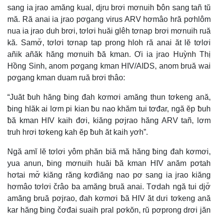
sang ia jrao amăng kual, djru brơi mơnuih ƀôn sang tañ tŭ
mă. Ră anai ia jrao pơgang virus ARV hơmâo hră pơhlôm
nua ia jrao duh brơi, tơlơi huăi glêh tơnap brơi mơnuih ruă
kă. Samơ̆, tơlơi tơnap tap prong hloh ră anai ăt lĕ tơlơi
añik añăk hăng mơnuih ƀă kman. Ơi ia jrao Huỳnh Thị
Hồng Sinh, anom pơgang kman HIV/AIDS, anom bruă wai
pơgang kman duam ruă brơi thâo:
“Juăt ƀuh hăng ƀing đah kơmơi amăng thun tơkeng ană,
ƀing hlăk ai lơm pi kian ƀu nao khăm tui tơđar, ngă ĕp ƀuh
ƀă kman HIV kaih đơi, kiăng pơjrao hăng ARV tañ, lơm
truh hrơi tơkeng kah ĕp ƀuh ăt kaih yơh”.
Ngă amĭ lĕ tơlơi yôm phăn biă mă hăng ƀing đah kơmơi,
yua anun, ƀing mơnuih huăi ƀă kman HIV anăm pơtah
hơtai mơ̆ kiăng răng kơđiăng nao pơ sang ia jrao kiăng
hơmâo tơlơi črâo ba amăng bruă anai. Tơdah ngă tui djơ̆
amăng bruă pơjrao, đah kơmơi ƀă HIV ăt dưi tơkeng ană
kar hăng ƀing čơđai suaih pral pơkŏn, rŭ pơprong drơi jăn