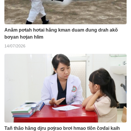
Anăm pơtah hơtai hăng kman duam đung drah akŏ
bơyan hơjan hlim
14/07/2026
Tañ thâo hăng djru pơjrao brơi hmao tlôn čơđai kaih