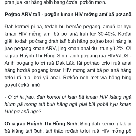
pran jua kar hăng abih bang čơđai pơkŏn mơn.
Pơjrao ARV tañ - pơgăn kman HIV mơ̆ng amĭ ƀă pơ ană
Đah kơmơi pi ƀă, tơdah ƀu hơmâo pơgang, amuñ lar hyu
kman HIV mơ̆ng ami ƀă pơ ană truh kơ 30-40%. Kơđai
glăi, tơdah pơčrang drah tañ ƀuh hăng pơjrao brơi hăng ia
jrao pơgang kman ARV, jing kman anai dưi trun yŭ 2%. Ơi
ia jrao Huỳnh Thị Hồng Sinh, anih pơgang ruă HIV/AIDS -
Anih pơgang tơlơi ruă Dak Lăk, lăi pơthâo tơlơi ruă anai
hăng hơdră pơgang kman HIV mơ̆ng amĭ ƀă pơ ană hăng
tơlơi ră ruai ƀơi yŭ anai. Rơkâo neh met wa hăng ƀing
gơyut čơkă hmư̆!
- Ơ ơi ia jrao, đah kơmơi pi kian ƀă kman HIV kiăng ngă
hiư̆m pă mơ̆ng tañ ƀuh hăng ngă plai ƀiă pơƀă hyu kman
HIV pơ ană nge?
Ơi ia jrao Huỳnh Thị Hồng Sinh:
Ƀing đah kơmơi glăk pi
ƀă kiăng tañ ƀuh, tañ thâo rơđah tơlơi ruă HIV mơ̆ng pô