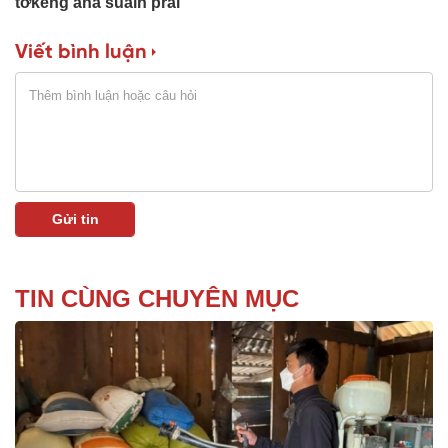
tơkeng ană suaih pral
Viết bình luận
TIN CÙNG CHUYÊN MỤC