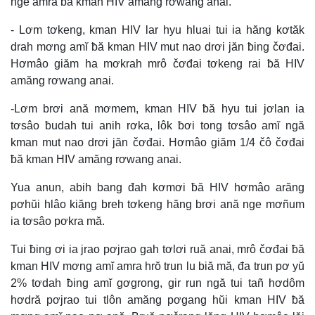
nge amra ƀă kman HIV amăng rơwang anai.
- Lơm tơkeng, kman HIV lar hyu hluai tui ia hăng kơtăk
drah mơng amĭ ƀă kman HIV mut nao drơi jăn ƀing čơđai.
Hơmâo giăm ha mơkrah mrô čơđai tơkeng rai ƀă HIV
amăng rơwang anai.
-Lơm brơi ană mơmem, kman HIV ƀă hyu tui jơlan ia
tơsâo ƀudah tui anih rơka, lôk ƀơi tong tơsâo amĭ ngă
kman mut nao drơi jăn čơđai. Hơmâo giăm 1/4 čô čơđai
ƀă kman HIV amăng rơwang anai.
Yua anun, abih bang đah kơmơi ƀă HIV hơmâo arăng
pơhŭi hlâo kiăng breh tơkeng hăng brơi ană nge mơñum
ia tơsâo pơkra mă.
Tui ƀing ơi ia jrao pơjrao gah tơlơi ruă anai, mrô čơđai ƀă
kman HIV mơng amĭ amra hrŏ trun lu biă mă, đa trun pơ yŭ
2% tơdah ƀing amĭ gơgrong, gir run ngă tui tañ hơdôm
hơdră pơjrao tui tlôn amăng pơgang hŭi kman HIV ƀă