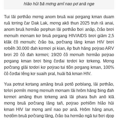
hlâo hŭi ƀă mơng amĭ nao pơ ană nge
Tui lăi pơthâo mơng anom bruă wai pơgang kman duam
ruă tơring čar Dak Lak, mơng akŏ thun 2025 truh ră anai,
anom bruă hơmâo pơphun lăi pơthâo ƀơi anăp, črâo brơi
mơnuih mơnam kơ bruă pơgang HIV/AIDS brơi giăm 2,5
klăk čô mơnuih; črâo ba, pơčrang lăng kman HIV brơi
rơbêh 30.000 đah kơmơi pi kian, ĕp ƀuh hăng pơjrao ARV
brơi 20 čô đah kơmơi; 19/20 čô mơnuih hơmâo pơjrao
pơgang kman brơi ƀing čơđai tơdơi kơ tơkeng. Mơng
pơčrang glăi tơdơi kơ pơjrao tui tlôn pơgang kman, 100%
čô čơđai lêng kơ suaih pral, huăi ƀă kman HIV.
Yua pơtrut kơtang amăng bruă pơtô pơblang, lăi pơthâo,
tơlơi pơmĭn mơng mơnuih mơnam lăi hrŏm hăng ƀing đah
kơmơi amăng thun tơkeng ană lăi phara ƀuh anŏ klă
mơng bruă pơčrang lăng tañ, pơjrao pơhlôm hlâo hŭi
kman HIV lar mơng amĭ nao pơ ană. Hrŏm hăng anun,
hơdôm bruă pơčrang lăng, črâo ba hơmâo ngă tui ƀơi djop