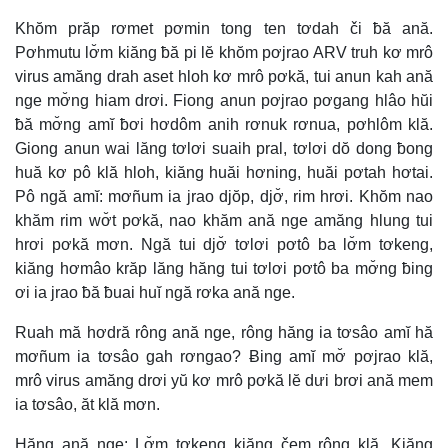
Khŏm prăp rơmet pơmin tong ten tơdah či ƀă ană.
Pơhmutu lơ̆m kiăng ƀă pi lĕ khŏm pơjrao ARV truh kơ mrô
virus amăng drah aset hloh kơ mrô pơkă, tui anun kah ană
nge mơ̆ng hiam drơi. Fiong anun pơjrao pơgang hlâo hŭi
ƀă mơ̆ng amĭ ƀơi hơdôm anih rơnuk rơnua, pơhlôm klă.
Giong anun wai lăng tơlơi suaih pral, tơlơi dŏ dong ƀong
huă kơ pô klă hloh, kiăng huăi hơning, huăi pơtah hơtai.
Pô ngă amĭ: mơñum ia jrao djŏp, djơ̆, rim hrơi. Khŏm nao
khăm rim wơ̆t pơkă, nao khăm ană nge amăng hlung tui
hrơi pơkă mơn. Ngă tui djơ̆ tơlơi pơtô ba lơ̆m tơkeng,
kiăng hơmâo krăp lăng hăng tui tơlơi pơtô ba mơ̆ng ƀing
ơi ia jrao ƀă ƀuai huĭ ngă rơka ană nge.
Ruah mă hơdră rông ană nge, rông hăng ia tơsâo amĭ hă
mơñum ia tơsâo gah rơngao? Ƀing amĭ mơ̆ pơjrao klă,
mrô virus amăng drơi yŭ kơ mrô pơkă lĕ dưi brơi ană mem
ia tơsâo, ăt klă mơn.
Hăng ană nge: Lơ̆m tơkeng kiăng čem rông klă. Kiăng