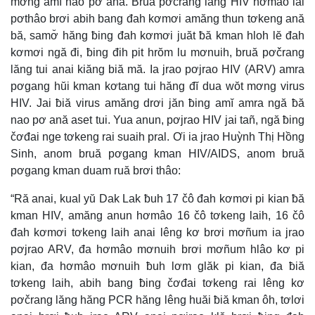
mơng amĭ nao pơ ană. Bruă pơčrang lăng HIV hơmâo lăi
pơthâo brơi abih bang đah kơmơi amăng thun tơkeng ană
bă, samơ̆ hăng ƀing đah kơmơi juăt ƀă kman hloh lĕ đah
kơmơi ngă đi, ƀing đih pit hrŏm lu mơnuih, bruă pơčrang
lăng tui anai kiăng biă mă. Ia jrao pơjrao HIV (ARV) amra
pơgang hŭi kman kơtang tui hăng đĭ dua wŏt mơng virus
HIV. Jai ƀiă virus amăng drơi jăn ƀing amĭ amra ngă ƀă
nao pơ ană aset tui. Yua anun, pơjrao HIV jai tañ, ngă ƀing
čơđai nge tơkeng rai suaih pral. Ơi ia jrao Huỳnh Thị Hồng
Sinh, anom bruă pơgang kman HIV/AIDS, anom bruă
pơgang kman duam ruă brơi thâo:
“Ră anai, kual yŭ Dak Lak ƀuh 17 čô đah kơmơi pi kian ƀă
kman HIV, amăng anun hơmâo 16 čô tơkeng laih, 16 čô
đah kơmơi tơkeng laih anai lêng kơ brơi mơñum ia jrao
pơjrao ARV, đa hơmâo mơnuih brơi mơñum hlâo kơ pi
kian, đa hơmâo mơnuih ƀuh lơm glăk pi kian, đa ƀiă
tơkeng laih, abih bang ƀing čơđai tơkeng rai lêng kơ
pơčrang lăng hăng PCR hăng lêng huăi ƀiă kman ôh, tơlơi