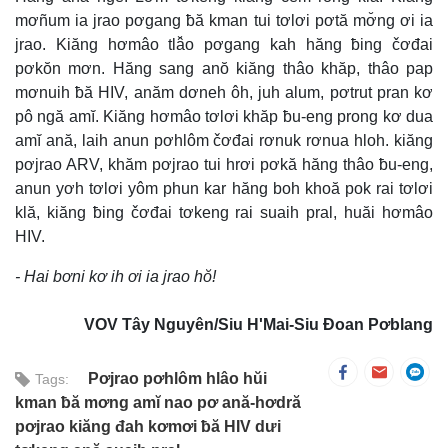
mơñum ia jrao pơgang ƀă kman tui tơlơi pơtă mơ̆ng ơi ia
jrao. Kiăng hơmâo tlâ̆o pơgang kah hăng ƀing čơđai
pơkŏn mơn. Hăng sang anŏ kiăng thâo khăp, thâo pap
mơnuih ƀă HIV, anăm dơneh ôh, juh alum, pơtrut pran kơ
pô ngă amĭ. Kiăng hơmâo tơlơi khăp ƀu-eng prong kơ dua
amĭ ană, laih anun pơhlôm čơđai rơnuk rơnua hloh. kiăng
pơjrao ARV, khăm pơjrao tui hrơi pơkă hăng thâo ƀu-eng,
anun yơh tơlơi yôm phun kar hăng boh khoă pok rai tơlơi
klă, kiăng ƀing čơđai tơkeng rai suaih pral, huăi hơmâo
HIV.
- Hai bơni kơ ih ơi ia jrao hŏ!
VOV Tây Nguyên/Siu H'Mai-Siu Đoan Pơblang
Pơjrao pơhlôm hlâo hŭi
Tags:
kman ƀă mơng amĭ nao pơ ană-hơdră
pơjrao kiăng đah kơmơi ƀă HIV dưi