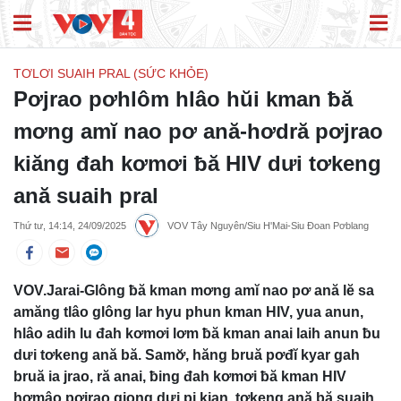
TƠLƠI SUAIH PRAL (SỨC KHỎE)
Pơjrao pơhlôm hlâo hŭi kman ƀă
mơng amĭ nao pơ ană-hơdră pơjrao
kiăng đah kơmơi ƀă HIV dưi tơkeng
ană suaih pral
Thứ tư, 14:14, 24/09/2025
VOV Tây Nguyên/Siu H'Mai-Siu Đoan Pơblang
VOV.Jarai-Glông ƀă kman mơng amĭ nao pơ ană lĕ sa
amăng tlâo glông lar hyu phun kman HIV, yua anun,
hlâo adih lu đah kơmơi lơm ƀă kman anai laih anun ƀu
dưi tơkeng ană bă. Samơ̆, hăng bruă pơđĭ kyar gah
bruă ia jrao, ră anai, ƀing đah kơmơi ƀă kman HIV
hơmâo pơjrao giong dưi pi kian, tơkeng ană bă suaih