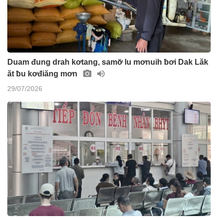
Duam đung drah kơtang, samơ̆ lu mơnuih ƀơi Dak Lăk
ăt ƀu kơđiăng mơn
29/07/2026