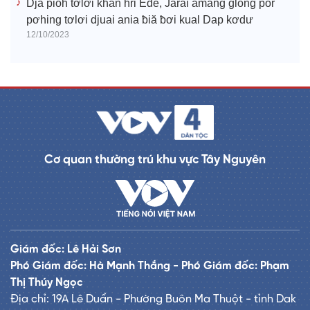
Djă pioh tơlơi khan hri Êđê, Jarai amăng glông pôr
pơhing tơlơi djuai ania ƀiă ƀơi kual Dap kơdư
12/10/2023
Cơ quan thường trú khu vực Tây Nguyên
Giám đốc: Lê Hải Sơn
Phó Giám đốc: Hà Mạnh Thắng - Phó Giám đốc: Phạm
Thị Thúy Ngọc
Địa chỉ: 19A Lê Duẩn - Phường Buôn Ma Thuột - tỉnh Dak