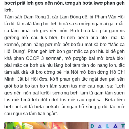
bơcri priă lơh gơs nền nòn, tơnguh bơta kwơ phan geh
lơh.
Tàm sàh Dam Rong 1, càr Lâm Đồng dê, bi Phạm Văn Hội
là dùl tàm ală làng bol lơh broă sa sơnrờp ngan ai gar mắc
ca tàm broă lơh gơs nền nòn. Bơh broă tăc plai gam ris
gơrềng mờ cau tus blơi, bi neh bơcri priă blơi măi tă
kơmhò, phan nàng pơr mờ bơ̆t bơtàu măt kă bro “Mắc ca
Hội Dung”. Phan geh lơh bơh gar mắc ca pơr hìu bi dê geh
khà phan OCOP 3 sơrmañ, mờ pơgồp bal mờ broă blơi
plai mắc ca bơh uă hìu làng bol tàm tiah do nàng lơh, tăc
tàm ală drà kă bro dờng bè Hà Nội mờ ƀòn dờng Hồ Chí
Minh. Jăt bi Hội đơs, kờñ phan geh tăc ngài den pal sền
gròi bơta bơkah bơh tàm suơn tus mờ cau ngui sa: “Lơh
gơs nền nòn pal kơlôi sơnơng bơh tàm tŭ gam tàm suơn
tus mờ broă lơh dŭt ndơl tus mờ cau ngui sa. Bơta tờm
bơh bol añ là bơta bơkah lài ngan hơ̆ sồng gơtùi tăc mờ
cau ngui sa tàm tiah ngài”.