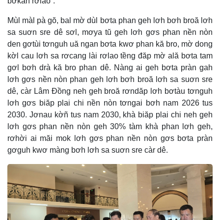
bơkah rơlao”.
Mùl màl pà gŏ, bal mờ dùl bơta phan geh lơh bơh broă lơh
sa suơn sre dê sơl, mơya tŭ geh lơh gơs phan nền nòn
den gơtùi tơnguh uă ngan bơta kwơ phan kă bro, mờ dong
kờl cau lơh sa rơcang lài rơlao tềng đăp mờ ală bơta tam
gơl bơh drà kă bro phan dê. Nàng ai geh bơta pràn gah
lơh gơs nền nòn phan geh lơh bơh broă lơh sa suơn sre
dê, càr Lâm Đồng neh geh broă rơndăp lơh bơtàu tơnguh
lơh gơs biăp plai chi nền nòn tơngai bơh nam 2026 tus
2030. Jơnau kờñ tus nam 2030, khà biăp plai chi neh geh
lơh gơs phan nền nòn geh 30% tàm khà phan lơh geh,
rơhời ai măi mok lơh gơs phan nền nòn gơs bơta pràn
gơguh kwơ màng bơh lơh sa suơn sre càr dê.