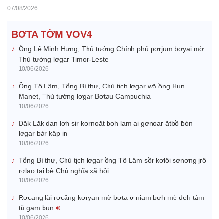
07/08/2026
BƠTA TỜM VOV4
Ồng Lê Minh Hưng, Thủ tướng Chính phủ pơrjum bơyai mờ
Thủ tướng lơgar Timor-Leste
10/06/2026
Ồng Tô Lâm, Tổng Bí thư, Chủ tịch lơgar wă ồng Hun
Manet, Thủ tướng lơgar Bơtau Campuchia
10/06/2026
Dăk Lăk dan lơh sir kơrnoăt boh lam ai gơnoar ătbồ ƀòn
lơgar bàr kâp in
10/06/2026
Tổng Bí thư, Chủ tịch lơgar ồng Tô Lâm sồr kơlôi sơnơng jrô
rơlao tai bè Chủ nghĩa xã hội
10/06/2026
Rơcang lài rơcăng kơryan mờ bơta ờ niam bơh mè deh tàm
tŭ gam bun
10/06/2026