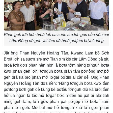
Phan geh lơh bơh broă lơh sa suơn sre lơh gơs nền nòn càr
Lâm Đồng dê geh yal tàm uă broă pơrjum bơyai dờng
Jăt ồng Phạn Nguyễn Hoàng Tân, Kwang Lam bồ Sờh
Broă lơh sa suơn sre mờ Tiah ơm kis càr Lâm Đồng pà git,
broă lơh gơs phan nền nòn là bơta tờm nàng tơnguh bơta
kwơ phan geh lơh, tơnguh bơta pràn tàm pơrlòng mờ pờ
geh drà kă bro phan mờ lơgar bơdìh ai càr dê. Ồng Phan
Nguyễn Hoàng Tân đơs nền: “Nàng tơnguh bơta kwơ tàm
pơrlòng bơh gah dê kung bè bơtàu tơnguh drà kă bro, tàm
hơ̆ uă ngan là tăc mờ lơgar bơdìh den he pal ai ală tiah
mìng geh tam, lơh gơs phan pal pơgồp mờ bơta niam
phan lơh geh. Mờ bal mờ hơ̆ tơnguh khà lơh gơs phan