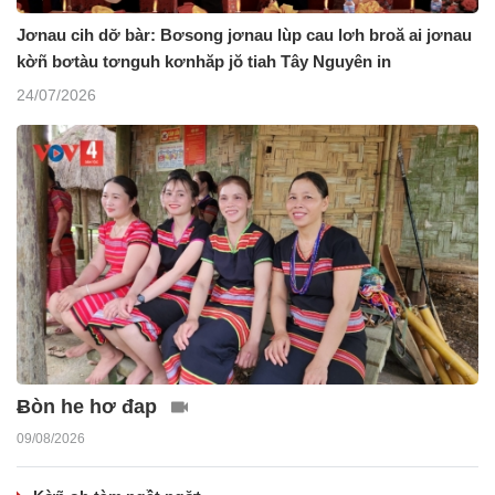
Jơnau cih dơ̆ bàr: Bơsong jơnau lùp cau lơh broă ai jơnau
kờñ bơtàu tơnguh kơnhăp jŏ tiah Tây Nguyên in
24/07/2026
Ƀòn he hơ đap
09/08/2026