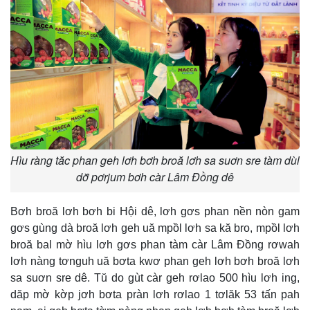
Hìu ràng tăc phan geh lơh bơh broă lơh sa suơn sre tàm dùl
dơ̆ pơrjum bơh càr Lâm Đồng dê
Bơh broă lơh bơh bi Hội dê, lơh gơs phan nền nòn gam
gơs gùng dà broă lơh geh uă mpồl lơh sa kă bro, mpồl lơh
broă bal mờ hìu lơh gơs phan tàm càr Lâm Đồng rơwah
lơh nàng tơnguh uă bơta kwơ phan geh lơh bơh broă lơh
sa suơn sre dê. Tŭ do gùt càr geh rơlao 500 hìu lơh ing,
dăp mờ kờp jơh bơta pràn lơh rơlao 1 tơlăk 53 tấn pah