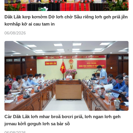
Dăk Lăk kơp kơnờm Dơ̆ lơh chờ Sầu riêng lơh geh priă jền
kơnhăp kơ̆ ai cau tam in
06/08/2026
Càr Dăk Lăk lơh mhar broă bơcri priă, lơh ngan lơh geh
jơnau kờñ gơguh lơh sa bàr sồ
06/08/2026