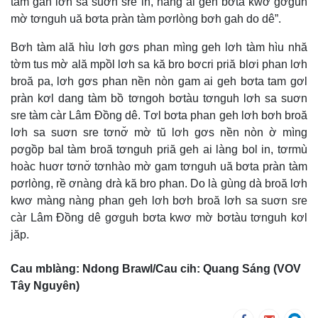
tàm gah lơh sa suơn sre in, nàng ai geh bơta kwơ gơguh
mờ tơnguh uă bơta pràn tàm pơrlòng bơh gah do dê”.
Bơh tàm ală hìu lơh gơs phan mìng geh lơh tàm hìu nhă
tờm tus mờ ală mpồl lơh sa kă bro bơcri priă blơi phan lơh
broă pa, lơh gơs phan nền nòn gam ai geh bơta tam gơl
pràn kơl dang tàm bồ tơngoh bơtàu tơnguh lơh sa suơn
sre tàm càr Lâm Đồng dê. Tơl bơta phan geh lơh bơh broă
lơh sa suơn sre tơnơ̆ mờ tŭ lơh gơs nền nòn ờ mìng
pơgồp bal tàm broă tơnguh priă geh ai làng bol in, tơrmù
hoàc huơr tơnơ̆ tơnhào mờ gam tơnguh uă bơta pràn tàm
pơrlòng, rề ơnàng drà kă bro phan. Do là gùng dà broă lơh
kwơ màng nàng phan geh lơh bơh broă lơh sa suơn sre
càr Lâm Đồng dê gơguh bơta kwơ mờ bơtàu tơnguh kơl
jăp.
Cau mblàng: Ndong Brawl/Cau cih: Quang Sáng (VOV
Tây Nguyên)