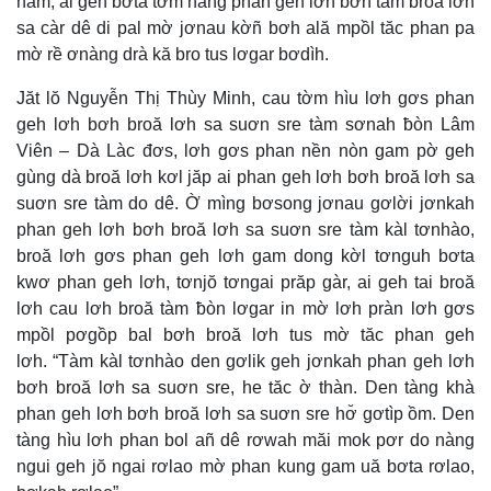
nam, ai geh bơta tờm nàng phan geh lơh bơh tàm broă lơh
sa càr dê di pal mờ jơnau kờñ bơh ală mpồl tăc phan pa
mờ rề ơnàng drà kă bro tus lơgar bơdìh.
Jăt lŏ Nguyễn Thị Thùy Minh, cau tờm hìu lơh gơs phan
geh lơh bơh broă lơh sa suơn sre tàm sơnah ƀòn Lâm
Viên – Dà Làc đơs, lơh gơs phan nền nòn gam pờ geh
gùng dà broă lơh kơl jăp ai phan geh lơh bơh broă lơh sa
suơn sre tàm do dê. Ờ mìng bơsong jơnau gơlời jơnkah
phan geh lơh bơh broă lơh sa suơn sre tàm kàl tơnhào,
broă lơh gơs phan geh lơh gam dong kờl tơnguh bơta
kwơ phan geh lơh, tơnjŏ tơngai prăp gàr, ai geh tai broă
lơh cau lơh broă tàm ƀòn lơgar in mờ lơh pràn lơh gơs
mpồl pơgồp bal bơh broă lơh tus mờ tăc phan geh
lơh. “Tàm kàl tơnhào den gơlik geh jơnkah phan geh lơh
bơh broă lơh sa suơn sre, he tăc ờ thàn. Den tàng khà
phan geh lơh bơh broă lơh sa suơn sre hơ̆ gơtìp ồm. Den
tàng hìu lơh phan bol añ dê rơwah măi mok pơr do nàng
ngui geh jŏ ngai rơlao mờ phan kung gam uă bơta rơlao,