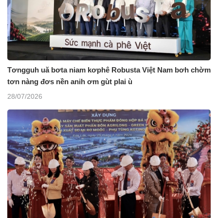
Tơngguh uă bơta niam kơphê Robusta Việt Nam bơh chờm
tơn nàng đơs nền anih ơm gùt plai ù
28/07/2026