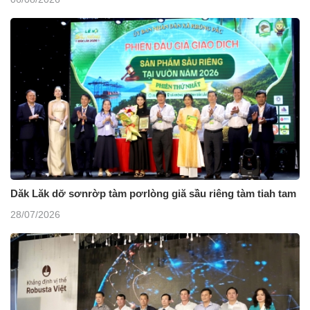
Dăk Lăk dơ̆ sơnrờp tàm pơrlòng giă sầu riêng tàm tiah tam
28/07/2026