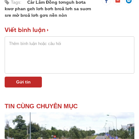
Tags:
Càr Lâm Đồng tơnguh bơta
kwơ phan geh lơh bơh broă lơh sa suơn
sre mờ broă lơh gơs nền nòn
Viết bình luận
TIN CÙNG CHUYÊN MỤC