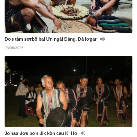
Đơs tàm sơrbŏ bal Ưn ngài Đảng, Dà lơgar
08/08/2026
Jơnau đơs pơn đik kòn cau K' Ho