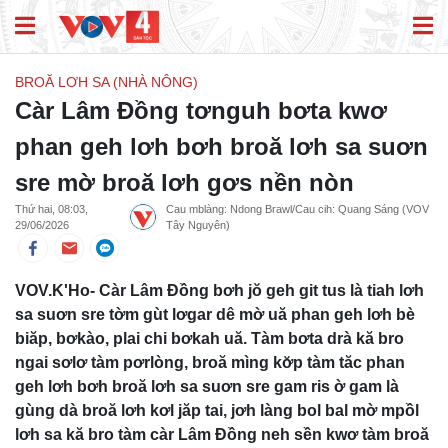
BROĂ LƠH SA (NHÀ NÔNG)
Càr Lâm Đồng tơnguh bơta kwơ
phan geh lơh bơh broă lơh sa suơn
sre mờ broă lơh gơs nền nòn
Thứ hai, 08:03,
Cau mblàng: Ndong Brawl/Cau cih: Quang Sáng (VOV
29/06/2026
Tây Nguyên)
VOV.K'Ho- Càr Lâm Đồng bơh jŏ geh git tus là tiah lơh
sa suơn sre tờm gùt lơgar dê mờ uă phan geh lơh bè
biăp, bơkào, plai chi bơkah uă. Tàm bơta drà kă bro
ngai sơlơ tàm pơrlòng, broă mìng kơ̆p tàm tăc phan
geh lơh bơh broă lơh sa suơn sre gam ris ờ gam là
gùng dà broă lơh kơl jăp tai, jơh làng bol bal mờ mpồl
lơh sa kă bro tàm càr Lâm Đồng neh sền kwơ tàm broă