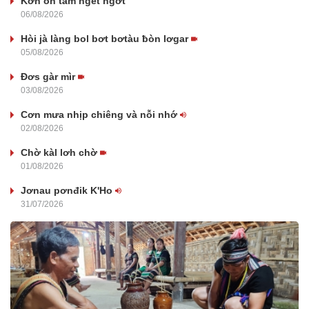
Kờñ oh tàm ngềt ngơ̆t
06/08/2026
Hòi jà làng bol bơt bơtàu ƀòn lơgar
05/08/2026
Đơs gàr mìr
03/08/2026
Cơn mưa nhịp chiêng và nỗi nhớ
02/08/2026
Chờ kàl lơh chờ
01/08/2026
Jơnau pơnđik K'Ho
31/07/2026