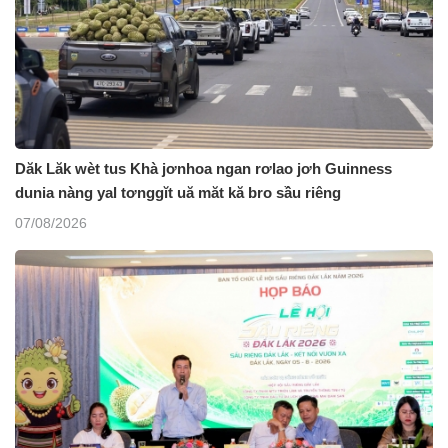
Dăk Lăk wèt tus Khà jơnhoa ngan rơlao jơh Guinness
dunia nàng yal tơnggĭt uă măt kă bro sầu riêng
07/08/2026