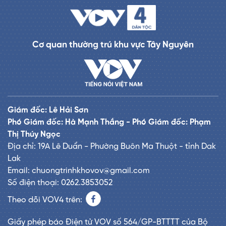
Cơ quan thường trú khu vực Tây Nguyên
Giám đốc: Lê Hải Sơn
Phó Giám đốc: Hà Mạnh Thắng - Phó Giám đốc: Phạm
Thị Thúy Ngọc
Địa chỉ: 19A Lê Duẩn - Phường Buôn Ma Thuột - tỉnh Dak
Lak
Email: chuongtrinhkhovov@gmail.com
Số điện thoại: 0262.3853052
Theo dõi VOV4 trên:
Giấy phép báo Điện tử VOV số 564/GP-BTTTT của Bộ