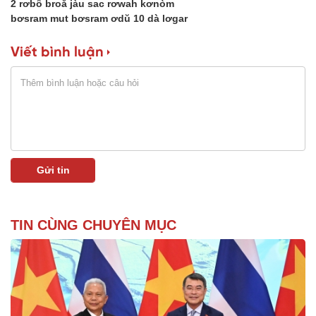
2 rơbô broă jàu sac rơwah kơnòm
bơsram mut bơsram ơdŭ 10 dà lơgar
Viết bình luận
TIN CÙNG CHUYÊN MỤC