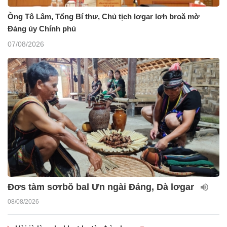
Ồng Tô Lâm, Tổng Bí thư, Chủ tịch lơgar lơh broă mờ
Đảng ủy Chính phủ
07/08/2026
Đơs tàm sơrbŏ bal Ưn ngài Đảng, Dà lơgar
08/08/2026