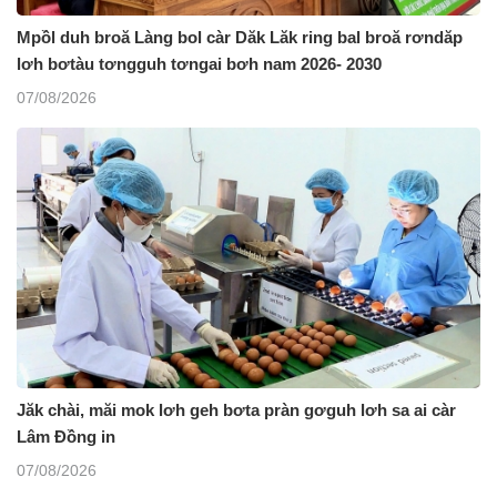
Mpồl duh broă Làng bol càr Dăk Lăk ring bal broă rơndăp
lơh bơtàu tơngguh tơngai bơh nam 2026- 2030
07/08/2026
Jăk chài, măi mok lơh geh bơta pràn gơguh lơh sa ai càr
Lâm Đồng in
07/08/2026