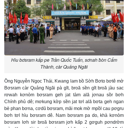
Hìu bơsram kấp pe Trần Quốc Tuấn, sơnah ƀòn Cẩm
Thành, càr Quảng Ngãi
Ồng Nguyễn Ngọc Thái, Kwang lam bồ Sờh Bơto bơtê mờ
Bơsram càr Quảng Ngãi pà gĭt, broă sền gĭt broă jàu sac
rơwah kơnòm bơsram geh jat tàm ală jơnau sồr bơh
Chính phủ dê; mơkung kờp sền jat tơl ală bơta geh ngan
bè phan bơna, cơdŭ bơsram, măi mok mờ mpồl cau pơgru
bơh tơl hìu bơsram dê. Nam bơsram pa do, khà kơnòm
bơsram lơh sir broă bơsram jơh kấp 2 gơguh pơndrờm