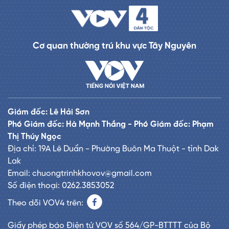
Cơ quan thường trú khu vực Tây Nguyên
Giám đốc: Lê Hải Sơn
Phó Giám đốc: Hà Mạnh Thắng - Phó Giám đốc: Phạm
Thị Thúy Ngọc
Địa chỉ: 19A Lê Duẩn - Phường Buôn Ma Thuột - tỉnh Dak
Lak
Email: chuongtrinhkhovov@gmail.com
Số điện thoại: 0262.3853052
Theo dõi VOV4 trên:
Giấy phép báo Điện tử VOV số 564/GP-BTTTT của Bộ