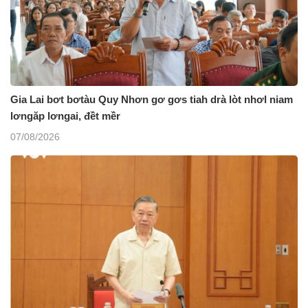
Gia Lai bơt bơtàu Quy Nhơn gơ gơs tiah drà lòt nhơl niam
lơngăp lơngai, đềt mềr
07/08/2026