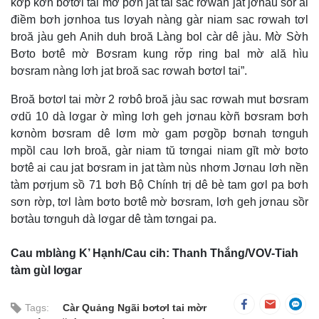
kơ̆p kờñ bơtơl tai mờ pơn jat tai sac rơwah jat jơnau sồr ai
điềm bơh jơnhoa tus lơyah nàng gàr niam sac rơwah tơl
broă jàu geh Anih duh broă Làng bol càr dê jàu. Mờ Sờh
Bơto bơtê mờ Bơsram kung rơ̆p ring bal mờ ală hìu
bơsram nàng lơh jat broă sac rơwah bơtơl tai”.
Broă bơtơl tai mờr 2 rơbô broă jàu sac rơwah mut bơsram
ơdŭ 10 dà lơgar ờ mìng lơh geh jơnau kờñ bơsram bơh
kơnòm bơsram dê lơm mờ gam pơgồp bơnah tơnguh
mpồl cau lơh broă, gàr niam tŭ tơngai niam gĭt mờ bơto
bơtê ai cau jat bơsram in jat tàm nùs nhơm Jơnau lơh nền
tàm pơrjum sồ 71 bơh Bộ Chính trị dê bè tam gơl pa bơh
sơn rờp, tơl làm bơto bơtê mờ bơsram, lơh geh jơnau sồr
bơtàu tơnguh dà lơgar dê tàm tơngai pa.
Cau mblàng K’ Hạnh/Cau cih: Thanh Thắng/VOV-Tiah
tàm gùl lơgar
Tags:
Càr Quảng Ngãi bơtơl tai mờr