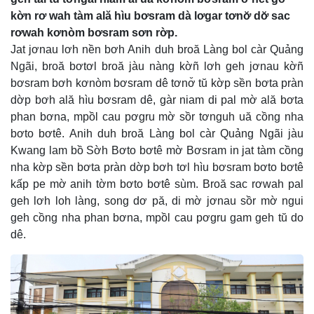
kờn rơ wah tàm ală hìu bơsram dà lơgar tơnơ̆ dơ̆ sac
rơwah kơnòm bơsram sơn rờp.
Jat jơnau lơh nền bơh Anih duh broă Làng bol càr Quảng
Ngãi, broă bơtơl broă jàu nàng kờñ lơh geh jơnau kờñ
bơsram bơh kơnòm bơsram dê tơnơ̆ tŭ kờp sền bơta pràn
dờp bơh ală hìu bơsram dê, gàr niam di pal mờ ală bơta
phan bơna, mpồl cau pơgru mờ sồr tơnguh uă cồng nha
bơto bơtê. Anih duh broă Làng bol càr Quảng Ngãi jàu
Kwang lam bồ Sờh Bơto bơtê mờ Bơsram in jat tàm cồng
nha kờp sền bơta pràn dờp bơh tơl hìu bơsram bơto bơtê
kấp pe mờ anih tờm bơto bơtê sùm. Broă sac rơwah pal
geh lơh loh làng, song dơ pă, di mờ jơnau sồr mờ ngui
geh cồng nha phan bơna, mpồl cau pơgru gam geh tŭ do
dê.