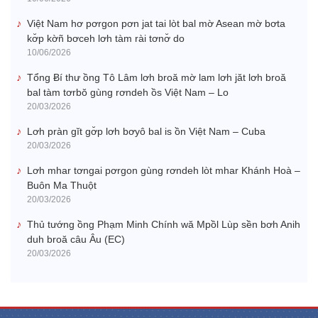
Việt Nam hơ pơrgon pơn jat tai lòt bal mờ Asean mờ bơta
kơ̆p kờñ bơceh lơh tàm rài tơnơ̆ do
10/06/2026
Tổng Ƀí thư ồng Tô Lâm lơh broă mờ lam lơh jăt lơh broă
bal tàm tơrbŏ gùng rơndeh ồs Việt Nam – Lo
20/03/2026
Lơh pràn gĭt gơ̆p lơh bơyô bal is ồn Việt Nam – Cuba
20/03/2026
Lơh mhar tơngai pơrgon gùng rơndeh lòt mhar Khánh Hoà –
Buôn Ma Thuột
20/03/2026
Thủ tướng ồng Phạm Minh Chính wă Mpồl Lùp sền bơh Anih
duh broă câu Âu (EC)
20/03/2026