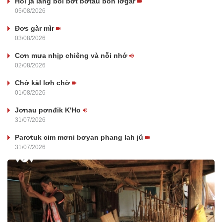
Hòi jà làng bol bơt bơtàu ƀòn lơgar
05/08/2026
Đơs gàr mìr
03/08/2026
Cơn mưa nhịp chiêng và nỗi nhớ
02/08/2026
Chờ kàl lơh chờ
01/08/2026
Jơnau pơnđik K'Ho
31/07/2026
Parơtuk cim mơni bơyan phang lah jŭ
31/07/2026