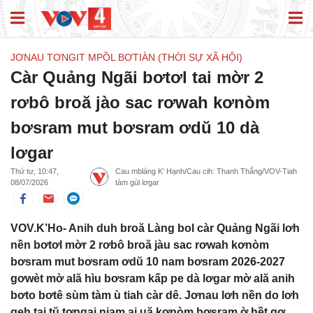
JƠNAU TƠNGIT MPỒL BƠTIÀN (THỜI SỰ XÃ HỘI)
Càr Quảng Ngãi bơtơl tai mờr 2
rơbô broă jào sac rơwah kơnòm
bơsram mut bơsram ơdŭ 10 dà
lơgar
Thứ tư, 10:47,
Cau mblàng K’ Hạnh/Cau cih: Thanh Thắng/VOV-Tiah
08/07/2026
tàm gùl lơgar
VOV.K’Ho- Anih duh broă Làng bol càr Quảng Ngãi lơh
nền bơtơl mờr 2 rơbô broă jàu sac rơwah kơnòm
bơsram mut bơsram ơdŭ 10 nam bơsram 2026-2027
gơwèt mờ ală hìu bơsram kấp pe dà lơgar mờ ală anih
bơto bơtê sùm tàm ù tiah càr dê. Jơnau lơh nền do lơh
geh tai tŭ tơngai niam ai uă kơnòm bơsram ờ hềt gơ