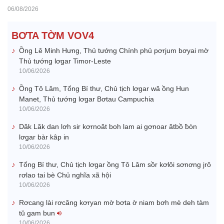
06/08/2026
BƠTA TỜM VOV4
Ồng Lê Minh Hưng, Thủ tướng Chính phủ pơrjum bơyai mờ
Thủ tướng lơgar Timor-Leste
10/06/2026
Ồng Tô Lâm, Tổng Bí thư, Chủ tịch lơgar wă ồng Hun
Manet, Thủ tướng lơgar Bơtau Campuchia
10/06/2026
Dăk Lăk dan lơh sir kơrnoăt boh lam ai gơnoar ătbồ ƀòn
lơgar bàr kâp in
10/06/2026
Tổng Bí thư, Chủ tịch lơgar ồng Tô Lâm sồr kơlôi sơnơng jrô
rơlao tai bè Chủ nghĩa xã hội
10/06/2026
Rơcang lài rơcăng kơryan mờ bơta ờ niam bơh mè deh tàm
tŭ gam bun
10/06/2026