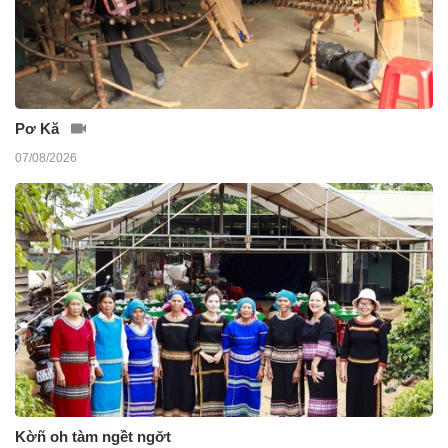
Pơ Kă
07/08/2026
Kờñ oh tàm ngềt ngơ̆t