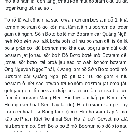
mờ ală nam lài den tàng jơnau kờñ mut bơsram ơdŭ 10 dà
lơgar kung uă rlau sơl.
Tơnơ̆ tŭ yal cồng nha sac rơwah kơnòm bơsram dơ̆ 1, khà
kơnòm bơsram ờ gơ kờn mut tàm ală hìu bơsram dà lơgar
gam uă ngan. Sờh Bơto bơtê mờ Bơsram càr Quảng Ngãi
neh kờp sền wơl ală bơta bơh tơl hìu bơsram dê, is ồn là
bơta pràn cơl dŭ bơsram mờ khà cau pơgru tàm dùl ơdŭ
bơsram jat jơnau sồr bơh Bộ Bơto bơtê mờ Bơsram dê,
jơnau sồr bơtơl tai broă jàu sac rơ wah kơnòm bơsram.
Ồng Nguyễn Ngọc Thái, Kwang lam bồ Sờh Bơto bơtê mờ
Bơsram càr Quảng Ngãi pà gĭt tai: “Tŭ do gam 4 hìu
bơsram ờ hềt sac rơwah tơl kơnòm bơsram jat broă jàu
geh jàu geh Hìu bơsram kấp pe Jơi bơtiàn ơm sa bĭc tơn
tàm hìu bơsram Măng Đen; Hìu bơsram kấp pe Đinh Tiên
Hoàng (kơnhoàl Sơn Tây lài do), Hìu bơsram kấp pe Tây
Trà (kơnhoàl Trà Bồng lài do) mờ Hìu bơsram kấp 2 mờ
kấp pe Phạm Kiệt (kơnhoàl Sơn Hà lài do). Gơwèt mờ ală
hìu bơsram do, Sờh Bơto bơtê mờ Bơsram rơ̆p dờp jơnau