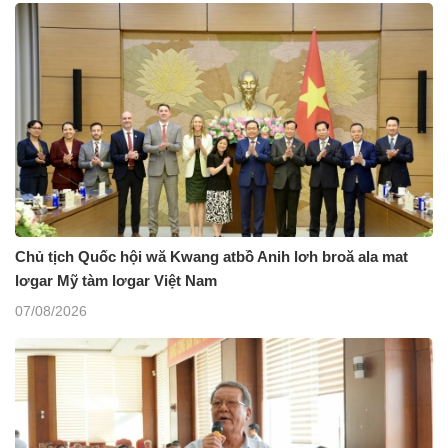
Chủ tịch Quốc hội wă Kwang atbồ Anih lơh broă ala mat
lơgar Mỹ tàm lơgar Việt Nam
07/08/2026