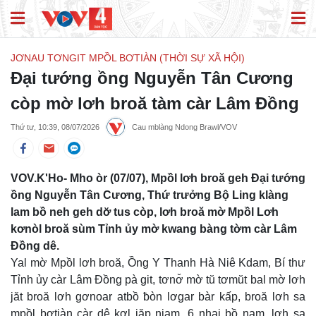
JƠNAU TƠNGIT MPỒL BƠTIÀN (THỜI SỰ XÃ HỘI)
Đại tướng ồng Nguyễn Tân Cương
còp mờ lơh broă tàm càr Lâm Đồng
Thứ tư, 10:39, 08/07/2026
Cau mblàng Ndong Brawl/VOV
VOV.K'Ho- Mho òr (07/07), Mpồl lơh broă geh Đại tướng
ồng Nguyễn Tân Cương, Thứ trưởng Bộ Ling klàng
lam bồ neh geh dơ̆ tus còp, lơh broă mờ Mpồl Lơh
kơnòl broă sùm Tỉnh ủy mờ kwang bàng tờm càr Lâm
Đồng dê.
Yal mờ Mpồl lơh broă, Ồng Y Thanh Hà Niê Kdam, Bí thư
Tỉnh ủy càr Lâm Đồng pà git, tơnơ̆ mờ tŭ tơmŭt bal mờ lơh
jăt broă lơh gơnoar atbồ ƀòn lơgar bàr kấp, broă lơh sa
mpồl bơtiàn càr dê kơl jăp niam. 6 nhai bồ nam, lơh sa