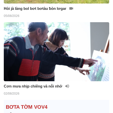
Hòi jà làng bol bơt bơtàu ƀòn lơgar
05/08/2026
Cơn mưa nhịp chiêng và nỗi nhớ
02/08/2026
BƠTA TỜM VOV4