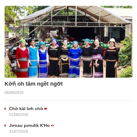
Kờñ oh tàm ngềt ngơ̆t
06/08/2026
Chờ kàl lơh chờ
01/08/2026
Jơnau pơnđik K'Ho
31/07/2026