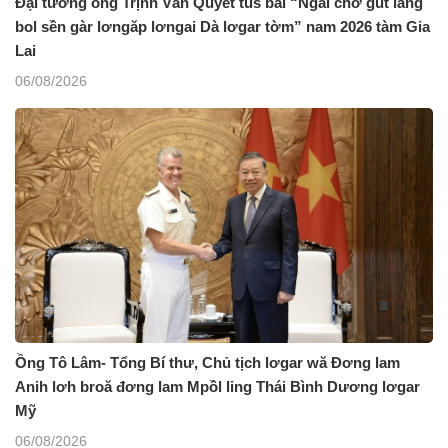
Đại tướng ồng Trịnh Văn Quyết tus bal “Ngai chờ gùt làng
bol sền gàr lơngăp lơngai Dà lơgar tờm” nam 2026 tàm Gia
Lai
06/08/2026
Ồng Tô Lâm- Tổng Bí thư, Chủ tịch lơgar wă Đơng lam
Anih lơh broă đơng lam Mpồl ling Thái Bình Dương lơgar
Mỹ
06/08/2026