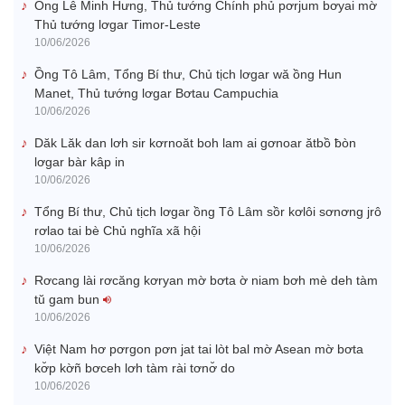
Ồng Lê Minh Hưng, Thủ tướng Chính phủ pơrjum bơyai mờ
Thủ tướng lơgar Timor-Leste
10/06/2026
Ồng Tô Lâm, Tổng Bí thư, Chủ tịch lơgar wă ồng Hun
Manet, Thủ tướng lơgar Bơtau Campuchia
10/06/2026
Dăk Lăk dan lơh sir kơrnoăt boh lam ai gơnoar ătbồ ƀòn
lơgar bàr kâp in
10/06/2026
Tổng Bí thư, Chủ tịch lơgar ồng Tô Lâm sồr kơlôi sơnơng jrô
rơlao tai bè Chủ nghĩa xã hội
10/06/2026
Rơcang lài rơcăng kơryan mờ bơta ờ niam bơh mè deh tàm
tŭ gam bun
10/06/2026
Việt Nam hơ pơrgon pơn jat tai lòt bal mờ Asean mờ bơta
kơ̆p kờñ bơceh lơh tàm rài tơnơ̆ do
10/06/2026