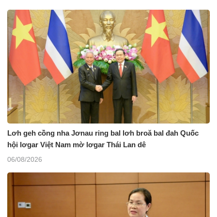
Lơh geh cồng nha Jơnau ring bal lơh broă bal đah Quốc
hội lơgar Việt Nam mờ lơgar Thái Lan dê
06/08/2026