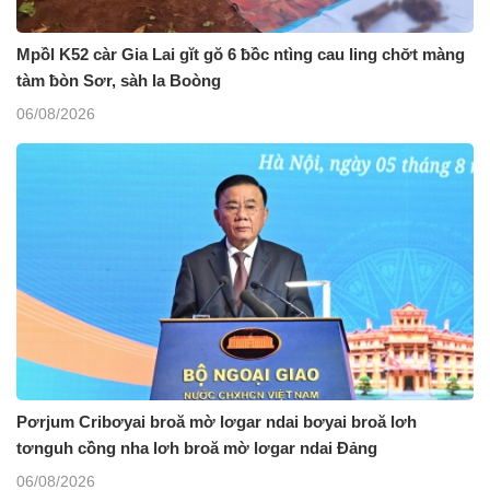
Mpồl K52 càr Gia Lai gĭt gŏ 6 ƀồc ntìng cau ling chơ̆t màng
tàm ƀòn Sơr, sàh Ia Boòng
06/08/2026
Pơrjum Cribơyai broă mờ lơgar ndai bơyai broă lơh
tơnguh cồng nha lơh broă mờ lơgar ndai Đảng
06/08/2026