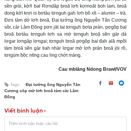
sền gròi, kờñ bal Rơndăp broă lơh kơrnoăt boh lam, broă
dong kờl krơi is bơtàu tơnguh gah lơh bô xít – alumin – trà.
Đơs tàm dơ̆ lơh broă, Đại tướng ồng Nguyễn Tân Cương
sồr, càr Lâm Đồng pơn jăt tai tơnguh bơta pràn, pơgồp bal
broă bơtàu tơnguh lơh sa mờ tơnguh broă sền gàr dà
lơgar lơngăp lơngai; tơnguh broă pơgồp bal đah ală mpồl
tàm broă sền gàr tiah nhàr lơgar mờ lơh pràn broă jòi rồ,
tơrgùm ƀồc ntìng cau ling chơ̆t màng.
Cau mblàng Ndong Brawl/VOV
Tags:
Đại tướng ồng Nguyễn Tân
Cương còp mờ lơh broă tàm càr Lâm
Đồng
Viết bình luận