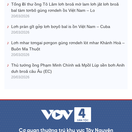
Tổng Ƀí thư ồng Tô Lâm lơh broă mờ lam lơh jăt lơh broă
bal tàm tơrbŏ gùng rơndeh ồs Việt Nam – Lo
20/03/2026
Lơh pràn gĭt gơ̆p lơh bơyô bal is ồn Việt Nam – Cuba
20/03/2026
Lơh mhar tơngai pơrgon gùng rơndeh lòt mhar Khánh Hoà –
Buôn Ma Thuột
20/03/2026
Thủ tướng ồng Phạm Minh Chính wă Mpồl Lùp sền bơh Anih
duh broă câu Âu (EC)
20/03/2026
Cơ quan thường trú khu vực Tây Nguyên