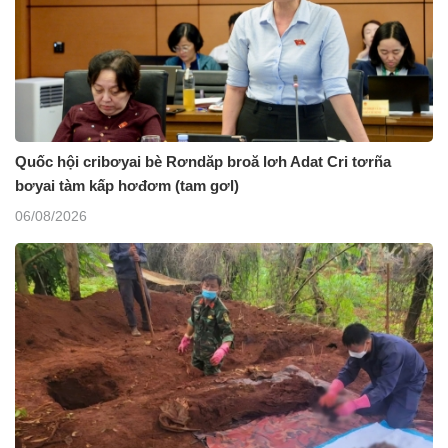
Quốc hội cribơyai bè Rơndăp broă lơh Adat Cri tơrña
bơyai tàm kấp hơđơm (tam gơl)
06/08/2026