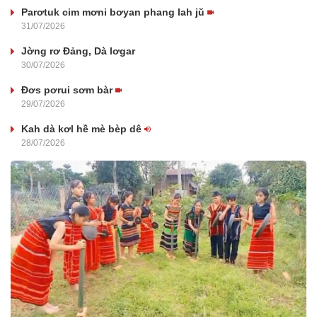
Parơtuk cim mơni bơyan phang lah jŭ
31/07/2026
Jờng rơ Đảng, Dà lơgar
30/07/2026
Đơs pơrui sơm bàr
29/07/2026
Kah dà kơl hề mè bèp dê
28/07/2026