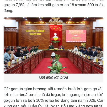
gơguh 7,9%; tă tàm kes priă geh rơlao 18 rơmàn 800 tơlăk
đong.
Gùt anih lơh broă
Càr gam tơrgùm bơsong ală rơndăp broă lơh gam gơkòl,
lơh mhar broă bơcri priă dà lơgar, lơh ngan geh jơnau kờñ
gơguh lơh sa bơh 10% rơlao hờ đang tàm nam 2026. Càr
kung dan mờ Quân ủy Dà lơgar, Bộ Ling klàng pơn jăt tai