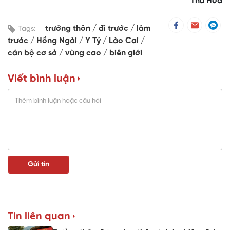
Thu Hòa
trưởng thôn
đi trước
làm
Tags:
trước
Hồng Ngài
Y Tý
Lào Cai
cán bộ cơ sở
vùng cao
biên giới
Viết bình luận
Tin liên quan