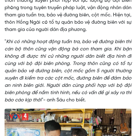
thôn thường xuyên phối hợp với lực lượng Bộ đội Biên
phòng trong tuyên truyền pháp luật, vận động nhân dân
tham gia tuần tra, bảo vệ đường biên, cột mốc. Hiện tại,
thôn Hồng Ngài có tổ tự quản bảo vệ đường biên với sự
tham gia của người dân địa phương.
"
Khi có những hoạt động tuần tra, bảo vệ đường biên thì
cán bộ thôn cũng vận động bà con tham gia. Khi bận
không đi được thì cử những người dân biết địa hình đi
cùng với bộ đội biên phòng. Trong thôn cũng có tổ tự
quản bảo vệ đường biên, cột mốc gồm 5 người thường
xuyên đi kiểm tra các cột mốc, đường biên để đảm bảo
an ninh biên giới. Người dân cùng phối hợp với bộ đội
biên phòng để nắm tình hình, nếu có vấn đề gì xảy ra thì
báo cáo kịp thời
"- anh Sáu cho biết.