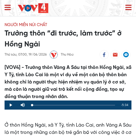
NGƯỜI MIỀN NÚI CHẤT
Trưởng thôn “đi trước, làm trước” ở
Hồng Ngài
Thứ sáu, 07:00, 19/06/2026
Thu Hòa
[VOV4] - Trưởng thôn Vàng A Sáu tại thôn Hồng Ngài, xã
Y Tý, tỉnh Lào Cai là một ví dụ về một cán bộ thôn bản
không chỉ là người thực hiện nhiệm vụ quản lý ở cơ sở,
mà còn là người giữ vai trò kết nối cộng đồng, tạo sự
đồng thuận trong nhân dân.
Remaining
-5:34
Loaded
:
Progress
:
Play
Mute
0%
0%
Time
Ở thôn Hồng Ngài, xã Y Tý, tỉnh Lào Cai, anh Vàng A Sáu
là một trong những cán bộ trẻ gắn bó với công việc ở cơ