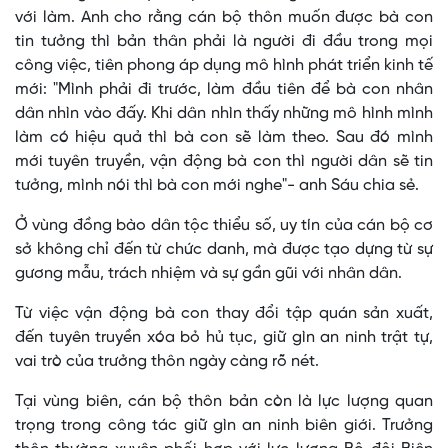
với làm. Anh cho rằng cán bộ thôn muốn được bà con
tin tưởng thì bản thân phải là người đi đầu trong mọi
công việc, tiên phong áp dụng mô hình phát triển kinh tế
mới: "Mình phải đi trước, làm đầu tiên để bà con nhân
dân nhìn vào đấy. Khi dân nhìn thấy những mô hình mình
làm có hiệu quả thì bà con sẽ làm theo. Sau đó mình
mới tuyên truyền, vận động bà con thì người dân sẽ tin
tưởng, mình nói thì bà con mới nghe"- anh Sáu chia sẻ.
Ở vùng đồng bào dân tộc thiểu số, uy tín của cán bộ cơ
sở không chỉ đến từ chức danh, mà được tạo dựng từ sự
gương mẫu, trách nhiệm và sự gần gũi với nhân dân.
Từ việc vận động bà con thay đổi tập quán sản xuất,
đến tuyên truyền xóa bỏ hủ tục, giữ gìn an ninh trật tự,
vai trò của trưởng thôn ngày càng rõ nét.
Tại vùng biên, cán bộ thôn bản còn là lực lượng quan
trọng trong công tác giữ gìn an ninh biên giới. Trưởng