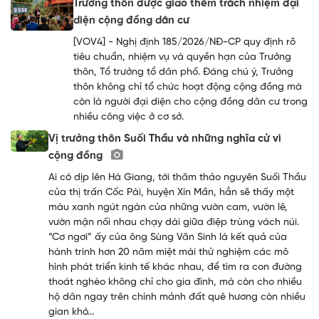
Trưởng thôn được giao thêm trách nhiệm đại
diện cộng đồng dân cư
[VOV4] - Nghị định 185/2026/NĐ-CP quy định rõ
tiêu chuẩn, nhiệm vụ và quyền hạn của Trưởng
thôn, Tổ trưởng tổ dân phố. Đáng chú ý, Trưởng
thôn không chỉ tổ chức hoạt động cộng đồng mà
còn là người đại diện cho cộng đồng dân cư trong
nhiều công việc ở cơ sở.
Vị trưởng thôn Suối Thầu và những nghĩa cử vì
cộng đồng
Ai có dịp lên Hà Giang, tới thăm thảo nguyên Suối Thầu
của thị trấn Cốc Pài, huyện Xín Mần, hẳn sẽ thấy một
màu xanh ngút ngàn của những vườn cam, vườn lê,
vườn mận nối nhau chạy dài giữa điệp trùng vách núi.
“Cơ ngơi” ấy của ông Sùng Văn Sinh là kết quả của
hành trình hơn 20 năm miệt mài thử nghiệm các mô
hình phát triển kinh tế khác nhau, để tìm ra con đường
thoát nghèo không chỉ cho gia đình, mà còn cho nhiều
hộ dân ngay trên chính mảnh đất quê hương còn nhiều
gian khó...