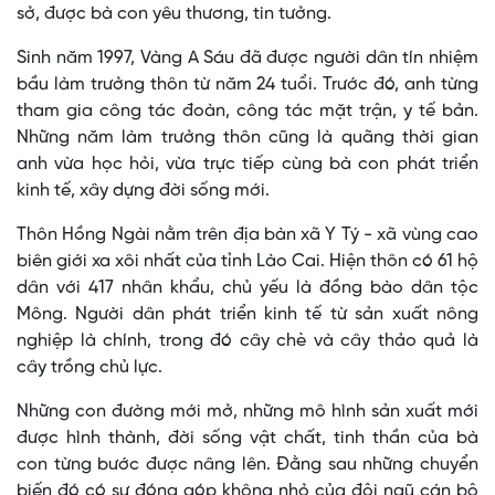
sở, được bà con yêu thương, tin tưởng.
Sinh năm 1997, Vàng A Sáu đã được người dân tín nhiệm
bầu làm trưởng thôn từ năm 24 tuổi. Trước đó, anh từng
tham gia công tác đoàn, công tác mặt trận, y tế bản.
Những năm làm trưởng thôn cũng là quãng thời gian
anh vừa học hỏi, vừa trực tiếp cùng bà con phát triển
kinh tế, xây dựng đời sống mới.
Thôn Hồng Ngài nằm trên địa bàn xã Y Tý - xã vùng cao
biên giới xa xôi nhất của tỉnh Lào Cai. Hiện thôn có 61 hộ
dân với 417 nhân khẩu, chủ yếu là đồng bào dân tộc
Mông. Người dân phát triển kinh tế từ sản xuất nông
nghiệp là chính, trong đó cây chè và cây thảo quả là
cây trồng chủ lực.
Những con đường mới mở, những mô hình sản xuất mới
được hình thành, đời sống vật chất, tinh thần của bà
con từng bước được nâng lên. Đằng sau những chuyển
biến đó có sự đóng góp không nhỏ của đội ngũ cán bộ