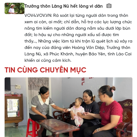
Trưởng thôn Làng Nủ hết lòng vì dân
VOV4.VOV.VN: Rà soát lại từng người dân trong thôn
xem ai còn, ai mất; chỉ dẫn, hỗ trợ các lực lượng chức
năng tìm kiếm người dân đang nằm sâu dưới lớp bùn
đất; lo hậu sự cho những người xấu số được tìm
thấy..., Những việc làm từ khi trận lũ quét lịch sử xảy ra
đến nay của đảng viên Hoàng Văn Diệp, Trưởng thôn
Làng Nủ, xã Phúc Khánh, huyện Bảo Yên, tỉnh Lào Cai
khiến ai cũng cảm kích.
TIN CÙNG CHUYÊN MỤC