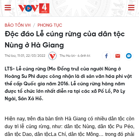
BẢO TỒN VH
PHONG TỤC
Độc đáo Lễ cúng rừng của dân tộc
Nùng ở Hà Giang
Thứ ba, 11:01, 22/03/2022
Thu Ha bt- 4 ảnh kt
LTS- Lễ cúng rừng (Mo Đổng trư) của người Nùng ở
Hoàng Su Phì được công nhận là di sản văn hóa phi vật
thể cấp Quốc gia năm 2016. Lễ cúng rừng hàng năm
được tổ chức lớn nhất diễn ra tại các xã Pố Lồ, Pờ Ly
Ngài, Sán Xả Hồ.
Hiện nay, trên địa bàn tỉnh
Hà Giang
có nhiều dân tộc còn
duy trì lễ cúng rừng, như: dân tộc
Nùng
, dân tộc
Pu Péo
,
dân tộc
Dao
, dân tộc
La Chí
, dân tộc
Mông
… trong đó phải