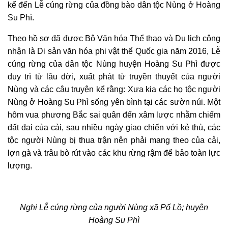
kể đến Lễ cúng rừng của đồng bào dân tộc Nùng ở Hoàng
Su Phì.
Theo hồ sơ đã được Bộ Văn hóa Thể thao và Du lịch công
nhận là Di sản văn hóa phi vật thể Quốc gia năm 2016, Lễ
cúng rừng của dân tộc Nùng huyện Hoàng Su Phì được
duy trì từ lâu đời, xuất phát từ truyền thuyết của người
Nùng và các câu truyện kể rằng: Xưa kia các họ tộc người
Nùng ở Hoàng Su Phì sống yên bình tại các sườn núi. Một
hôm vua phương Bắc sai quân đến xâm lược nhằm chiếm
đất đai của cải, sau nhiều ngày giao chiến với kẻ thù, các
tộc người Nùng bị thua trận nên phải mang theo của cải,
lợn gà và trâu bò rút vào các khu rừng rậm để bảo toàn lực
lượng.
Nghi Lễ cúng rừng của người Nùng xã Pố Lồ; huyện
Hoàng Su Phì