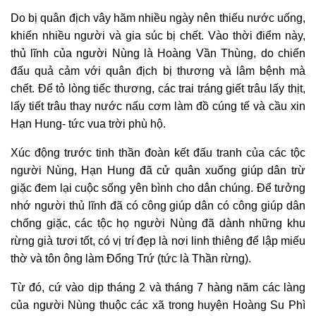
Do bị quân địch vây hãm nhiều ngày nên thiếu nước uống,
khiến nhiều người và gia súc bị chết.
Vào thời điểm này,
t
hủ lĩnh của người Nùng là Hoàng Vần Thùng, do chiến
đấu quả cảm với quân địch bị thương và lâm bệnh mà
chết.
Đ
ể tỏ l
ò
ng
tiếc
thương, các trai tráng giết trâu lấy thịt,
lấy tiết trâu thay nước nấu cơm làm đồ cúng tế và cầu xin
Hạn Hung
-
tức vua trời phù hộ.
Xúc động trước tinh thần đoàn kết đấu tranh của các tộc
người Nùng, Hạn Hung đã cử quân xuống giúp dân trừ
giặc đem lại cuộc sống yên bình cho dân chúng. Để tưởng
nhớ người thủ lĩnh đã có công giúp dân có công giúp dân
chống giặc, các tộc họ người Nùng đã dành những khu
rừng già tươi tốt, có vị trí đẹp là nơi linh thiêng để lập miếu
thờ và tôn ông làm Đổng Trứ (tức là Thần rừng).
Từ đó
,
cứ vào dịp tháng 2 và tháng 7 hàng năm các làng
của người Nùng thuộc các xã trong huyện Hoàng Su Phì