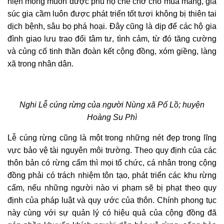
hiện mong muốn được phù hộ che chở cho mùa màng, gia
súc gia cầm luôn được phát triển tốt tươi không bị thiên tai
dịch bệnh, sâu bọ phá hoại. Đây cũng là dịp để các hộ gia
đình giao lưu trao đổi tâm tư, tình cảm, từ đó tăng cường
và củng cố tinh thần đoàn kết cộng đồng, xóm giềng, làng
xã trong nhân dân.
Nghi Lễ cúng rừng của người Nùng xã Pố Lồ; huyện
Hoàng Su Phì
Lễ cúng rừng cũng là một trong những nét đẹp trong lĩng
vực bảo vệ tài nguyên môi trường. Theo quy định của các
thôn bản có rừng cấm thì mọi tổ chức, cá nhân trong cộng
đồng phải có trách nhiệm tôn tạo, phát triển các khu rừng
cấm, nếu những người nào vi phạm sẽ bị phạt theo quy
định của pháp luật và quy ước của thôn. Chính phong tục
này cùng với sự quản lý có hiệu quả của cộng đồng đã