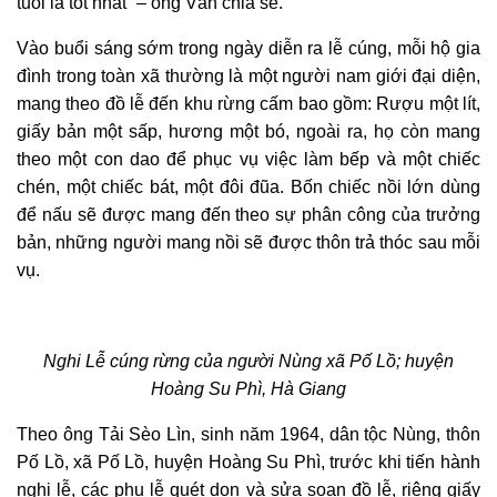
tuổi là tốt nhất” – ông Vần chia sẻ.
Vào buổi sáng sớm trong ngày diễn ra lễ cúng, mỗi hộ gia
đình trong toàn xã thường là một người nam giới đại diện,
mang theo đồ lễ đến khu rừng cấm bao gồm: Rượu một lít,
giấy bản một sấp, hương một bó, ngoài ra
, họ còn
mang
theo một con dao để phục vụ việc làm bếp và một chiếc
chén, một chiếc bát, một đôi đũa. Bốn chiếc nồi lớn dùng
để nấu sẽ được mang đến theo sự phân công của trưởng
bản, những người mang nồi sẽ được thôn trả thóc sau mỗi
vụ.
Nghi Lễ cúng rừng của người Nùng xã Pố Lồ; huyện
Hoàng Su Phì,
Hà Giang
Theo ông Tải Sèo Lìn, sinh năm 1964, dân tộc Nùng, thôn
Pố Lồ, xã Pố Lồ, huyện Hoàng Su Phì, trước khi tiến hành
nghi lễ, các phụ lễ quét dọn và sửa soạn đồ lễ, riêng giấy