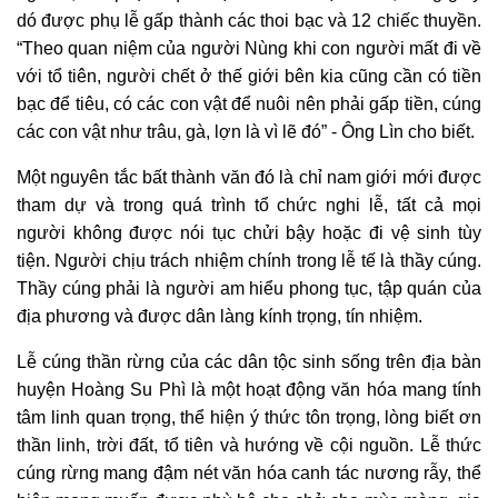
dó được phụ lễ gấp thành các thoi bạc và 12 chiếc thuyền.
“Theo quan niệm của người Nùng khi con người mất đi về
với tổ tiên, người chết ở thế giới bên kia cũng cần có tiền
bạc để tiêu, có các con vật để nuôi nên phải gấp tiền, cúng
các con vật như trâu, gà, lợn là vì lẽ đó” - Ông Lìn cho biết.
Một nguyên tắc bất thành văn đó là chỉ nam giới mới được
tham dự và trong quá trình tổ chức nghi lễ
,
tất cả mọi
người không được nói tục chửi bậy hoặc đi vệ sinh tùy
tiện. Người chịu trách nhiệm chính trong lễ tế là thầy cúng
.
T
hầy cúng phải là người am hiểu phong tục, tập quán của
địa phương và được dân làng kính trọng, tín nhiệm.
Lễ cúng thần rừng của các dân tộc sinh sống trên địa bàn
huyện Hoàng Su Phì là một hoạt động văn hóa mang tính
tâm linh quan trọng, thể hiện ý thức tôn trọng, lòng biết ơn
thần linh, trời đất, tổ tiên và hướng về cội nguồn. Lễ thức
cúng rừng mang đậm nét văn hóa canh tác nương rẫy, thể