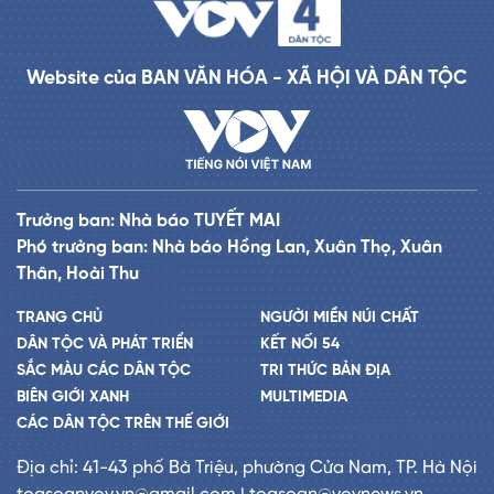
Website của BAN VĂN HÓA - XÃ HỘI VÀ DÂN TỘC
Trưởng ban: Nhà báo TUYẾT MAI
Phó trưởng ban: Nhà báo Hồng Lan, Xuân Thọ, Xuân
Thân, Hoài Thu
TRANG CHỦ
NGƯỜI MIỀN NÚI CHẤT
DÂN TỘC VÀ PHÁT TRIỂN
KẾT NỐI 54
SẮC MÀU CÁC DÂN TỘC
TRI THỨC BẢN ĐỊA
BIÊN GIỚI XANH
MULTIMEDIA
CÁC DÂN TỘC TRÊN THẾ GIỚI
Địa chỉ: 41-43 phố Bà Triệu, phường Cửa Nam, TP. Hà Nội