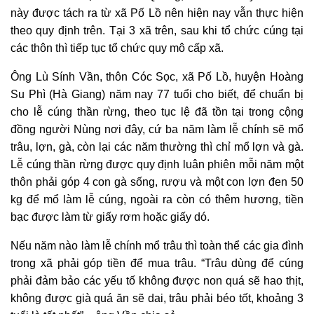
này được tách ra từ xã Pố Lồ nên hiện nay vẫn thực hiện
theo quy định trên. Tại 3 xã trên, sau khi tổ chức cúng tại
các thôn thì tiếp tục tổ chức quy mô cấp xã.
Ông Lù Sính Vần, thôn Cóc Sọc, xã Pố Lồ, huyện Hoàng
Su Phì (Hà Giang) năm nay 77 tuổi cho biết, để chuẩn bị
cho lễ cúng thần rừng, theo tục lệ đã tồn tại trong cộng
đồng người Nùng nơi đây, cứ ba năm làm lễ chính sẽ mổ
trâu, lợn, gà, còn lại các năm thường thì chỉ mổ lợn và gà.
Lễ cúng thần rừng được quy định luân phiên mỗi năm một
thôn phải góp 4 con gà sống, rượu và một con lợn đen 50
kg để mổ làm lễ cúng, ngoài ra còn có thêm hương, tiền
bạc được làm từ giấy rơm hoặc giấy dó.
Nếu năm nào làm lễ chính mổ trâu thì toàn thể các gia đình
trong xã phải góp tiền để mua trâu. “Trâu dùng để cúng
phải đảm bảo các yếu tố không được non quá sẽ hao thịt,
không được già quá ăn sẽ dai, trâu phải béo tốt
,
khoảng 3