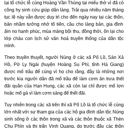
lại tổ chức lễ cúng Hoàng Vần Thùng tại miếu thờ vì đã có
công hy sinh cứu giúp dân làng. Trải qua nhiều năm tháng
tục lệ này vẫn được duy trì cho đến ngày nay tại các thôn
,
bản nhằm tưởng nhớ tổ tiên, cầu cho làng bản, gia đình
ấm no hạnh phúc, mùa màng bội thu, đồng thời
,
ôn lại cho
lớp cháu con lịch sử văn hoá truyền thống của dân tộc
mình.
Theo truyền thuyết, người Nùng ở các xã Pố Lồ, Sán Xả
Hồ, Pờ Ly Ngài (huyện Hoàng Su Phì, tỉnh Hà Giang)
được mổ trâu để cúng vì họ cho rằng
,
đây là những nơi
trước kia người dân đã mổ trâu để làm cơm ăn trưa thết
đãi quân của Hạn Hung, các xã còn lại chỉ được mổ lợn
hoặc mổ gà vì làm cơm sáng để thết đãi.
Tuy nhiên trong các xã trên thì xã Pố Lồ là tổ chức lễ cúng
lớn nhất với sự tham gia của các hộ gia đình dân tộc Nùng
sinh sống ở các thôn trong xã và các thôn thuộc xã Thèn
Chu Phìn và thị trấn Vinh Quang, do trước đây các thôn