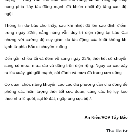
nóng phía Tây tác động mạnh đã khiến nhiệt độ tăng cao đột
ngột.
Thông tin dự báo cho thấy, sau khi nhiệt độ lên cao đỉnh điểm,
trong ngày 22/5, nắng nóng vẫn duy trì diện rộng tại Lào Cai
nhưng với cường độ suy giảm do tác động của khối không khí
lạnh từ phía Bắc di chuyển xuống.
Đến gần chiều tối và đêm về sáng ngày 23/5, thời tiết sẽ chuyển
sang có mưa, mưa rào và dông trên diện rộng. Nguy cơ cao xảy
ra lốc xoáy, gió giật mạnh, sét đánh và mưa đá trong cơn dông.
Cơ quan chức năng khuyến cáo các địa phương cần chủ động đề
phòng các hiện tượng thời tiết cực đoan, cùng các hệ lụy kéo
theo như lũ quét, sạt lở đất, ngập úng cục bộ./.
An Kiên
/VOV
Tây Bắc
Thu Ha bt