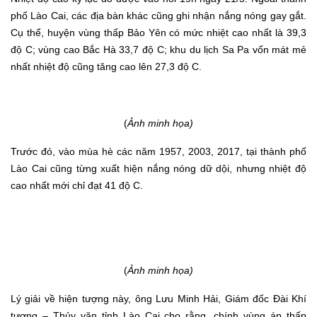
phố Lào Cai, các địa bàn khác cũng ghi nhận nắng nóng gay gắt.
Cụ thể, huyện vùng thấp Bảo Yên có mức nhiệt cao nhất là 39,3
độ C; vùng cao Bắc Hà 33,7 độ C; khu du lịch Sa Pa vốn mát mẻ
nhất nhiệt độ cũng tăng cao lên 27,3 độ C.
(
Ảnh minh họa)
Trước đó, vào mùa hè các năm 1957, 2003, 2017, tại thành phố
Lào Cai cũng từng xuất hiện nắng nóng dữ dội, nhưng nhiệt độ
cao nhất mới chỉ đạt 41 độ C.
(
Ảnh minh họa)
Lý giải về hiện tượng này, ông Lưu Minh Hải, Giám đốc Đài Khí
tượng – Thủy văn tỉnh Lào Cai cho rằng, chính vùng áp thấp