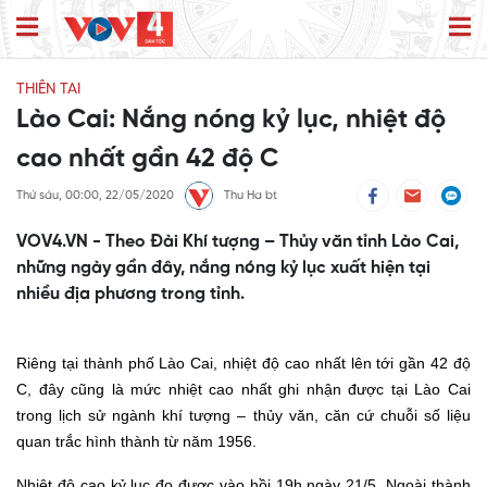
THIÊN TAI
Lào Cai: Nắng nóng kỷ lục, nhiệt độ
cao nhất gần 42 độ C
Thứ sáu, 00:00, 22/05/2020
Thu Ha bt
VOV4.VN - Theo Đài Khí tượng – Thủy văn tỉnh Lào Cai,
những ngày gần đây, nắng nóng kỷ lục xuất hiện tại
nhiều địa phương trong tỉnh.
Riêng tại thành phố Lào Cai, nhiệt độ cao nhất lên tới gần 42 độ
C, đây cũng là mức nhiệt cao nhất ghi nhận được tại Lào Cai
trong lịch sử ngành khí tượng – thủy văn, căn cứ chuỗi số liệu
quan trắc hình thành từ năm 1956.
Nhiệt độ cao kỷ lục đo được vào hồi 19h ngày 21/5. Ngoài thành