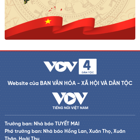
Website của BAN VĂN HÓA - XÃ HỘI VÀ DÂN TỘC
Trưởng ban: Nhà báo TUYẾT MAI
Phó trưởng ban: Nhà báo Hồng Lan, Xuân Thọ, Xuân
Thân, Hoài Thu