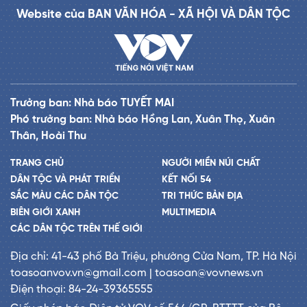
Website của BAN VĂN HÓA - XÃ HỘI VÀ DÂN TỘC
Trưởng ban: Nhà báo TUYẾT MAI
Phó trưởng ban: Nhà báo Hồng Lan, Xuân Thọ, Xuân
Thân, Hoài Thu
TRANG CHỦ
NGƯỜI MIỀN NÚI CHẤT
DÂN TỘC VÀ PHÁT TRIỂN
KẾT NỐI 54
SẮC MÀU CÁC DÂN TỘC
TRI THỨC BẢN ĐỊA
BIÊN GIỚI XANH
MULTIMEDIA
CÁC DÂN TỘC TRÊN THẾ GIỚI
Địa chỉ: 41-43 phố Bà Triệu, phường Cửa Nam, TP. Hà Nội
toasoanvov.vn@gmail.com | toasoan@vovnews.vn
Điện thoại: 84-24-39365555