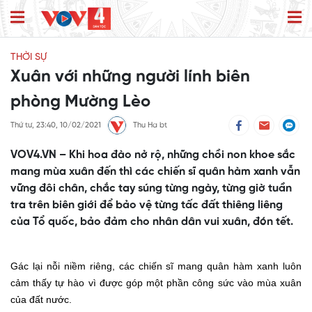
THỜI SỰ
Xuân với những người lính biên
phòng Mường Lèo
Thứ tư, 23:40, 10/02/2021
Thu Ha bt
VOV4.VN – Khi hoa đào nở rộ, những chồi non khoe sắc
mang mùa xuân đến thì các chiến sĩ quân hàm xanh vẫn
vững đôi chân, chắc tay súng từng ngày, từng giờ tuần
tra trên biên giới để bảo vệ từng tấc đất thiêng liêng
của Tổ quốc, bảo đảm cho nhân dân vui xuân, đón tết.
Gác lại nỗi niềm riêng, các chiến sĩ mang quân hàm xanh luôn
cảm thấy tự hào vì được góp một phần công sức vào mùa xuân
của đất nước.