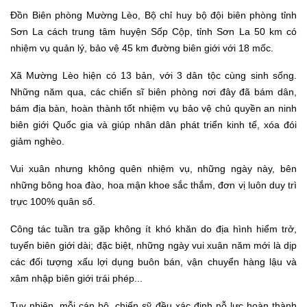
Đồn Biên phòng Mường Lèo, Bộ chỉ huy bộ đội biên phòng tỉnh
Sơn La cách trung tâm huyện Sốp Cộp, tỉnh Sơn La 50 km có
nhiệm vụ quản lý, bảo vệ 45 km đường biên giới với 18 mốc.
Xã Mường Lèo hiện có 13 bản, với 3 dân tộc cùng sinh sống.
Những năm qua, các chiến sĩ biên phòng nơi đây đã bám dân,
bám địa bàn, hoàn thành tốt nhiệm vụ bảo vệ chủ quyền an ninh
biên giới Quốc gia và giúp nhân dân phát triển kinh tế, xóa đói
giảm nghèo.
Vui xuân nhưng không quên nhiệm vụ, những ngày này, bên
những bông hoa đào, hoa mận khoe sắc thắm, đơn vị luôn duy trì
trực 100% quân số.
Công tác tuần tra gặp không ít khó khăn do địa hình hiểm trở,
tuyến biên giới dài; đặc biệt, những ngày vui xuân năm mới là dịp
các đối tượng xấu lợi dụng buôn bán, vận chuyển hàng lậu và
xâm nhập biên giới trái phép...
Tuy nhiên, mỗi cán bộ, chiến sỹ đều xác định nỗ lực hoàn thành