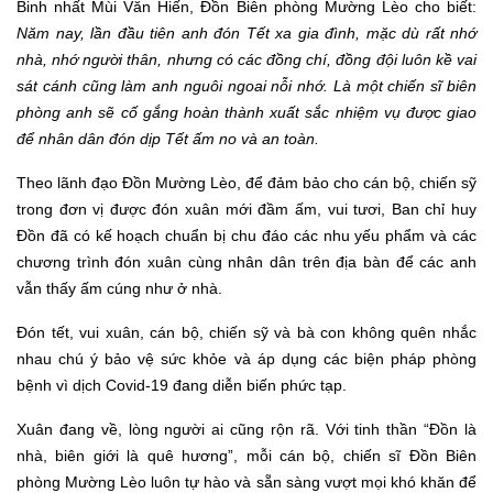
Binh nhất Mùi Văn Hiến, Đồn Biên phòng Mường Lèo cho biết:
Năm nay,
lần đầu tiên anh đón Tết xa gia đình, mặc dù rất nhớ
nhà, nhớ người thân, nhưng có các đồng chí, đồng đội luôn kề vai
sát cánh cũng làm anh nguôi ngoai nỗi nhớ. Là một chiến sĩ biên
phòng anh sẽ cố gắng hoàn thành xuất sắc nhiệm vụ được giao
để nhân dân đón dịp Tết ấm no và an toàn.
Theo lãnh đạo Đồn Mường Lèo, để đảm bảo cho cán bộ, chiến sỹ
trong đơn vị được đón xuân mới đầm ấm, vui tươi, Ban chỉ huy
Đồn đã có kế hoạch chuẩn bị chu đáo các nhu yếu phẩm và các
chương trình đón xuân cùng nhân dân trên địa bàn để các anh
vẫn thấy ấm cúng như ở nhà.
Đón tết, vui xuân, cán bộ, chiến sỹ và bà con không quên nhắc
nhau chú ý bảo vệ sức khỏe và áp dụng các biện pháp phòng
bệnh vì dịch Covid-19 đang diễn biến phức tạp.
Xuân đang về, lòng người ai cũng rộn rã. Với tinh thần “Đồn là
nhà, biên giới là quê hương”, mỗi cán bộ, chiến sĩ Đồn Biên
phòng Mường Lèo luôn tự hào và sẵn sàng vượt mọi khó khăn để