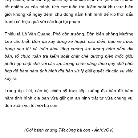
tốt nhiệm vụ của mình, tích cực tuần tra, kiểm soát khu vực biên
giới không kể ngày đêm; chủ động nắm tình hình để kịp thời đấu
tranh có hiệu quả với các loại tội phạm.
Thiếu tá Lò Văn Quang, Phó đồn trưởng, Đồn biên phòng Mường
Lèo cho biết
:
Đồn
đã xây dựng kế hoạch cao điểm bảo vệ trước
trong sau tết và triển khai tăng cường lực lượng bám nắm địa
bàn, tổ chức tuần tra kiểm soát chặt chẽ đường biên mốc giới;
phối hợp chặt chẽ với các lực lượng chức năng theo quy chế phối
hợp để bám nắm tình hình địa bàn xử lý giải quyết tốt các vụ việc
xảy ra.
Trong dịp Tết, cán bộ chiến sỹ trực tiếp xuống địa bàn để bám
nắm tình hình địa bàn vừa giữ gìn an ninh trật tự vừa chung vui
đón xuân vui tết với bà con.
(Gói bánh chưng Tết cùng bà con - Ảnh:VOV)