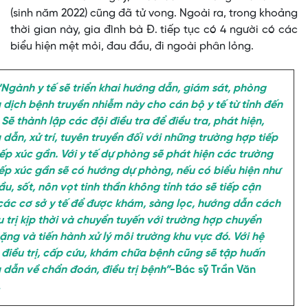
(sinh năm 2022) cũng đã tử vong. Ngoài ra, trong khoảng
thời gian này, gia đình bà Đ. tiếp tục có 4 người có các
biểu hiện mệt mỏi, đau đầu, đi ngoài phân lỏng.
h y tế sẽ triển khai hướng dẫn, giám sát, phòng
dịch bệnh truyền nhiễm này cho cán bộ y tế từ tỉnh đến
 Sẽ thành lập các đội điều tra để điều tra, phát hiện,
dẫn, xử trí, tuyên truyền đối với những trường hợp tiếp
iếp xúc gần. Với y tế dự phòng sẽ phát hiện các trường
iếp xúc gần sẽ có hướng dự phòng, nếu có biểu hiện như
u, sốt, nôn vọt tinh thần không tỉnh táo sẽ tiếp cận
các cơ sở y tế để được khám, sàng lọc, hướng dẫn cách
ều trị kịp thời và chuyển tuyến với trường hợp chuyển
ặng và tiến hành xử lý môi trường khu vực đó. Với hệ
 điều trị, cấp cứu, khám chữa bệnh cũng sẽ tập huấn
 dẫn về chẩn đoán, điều trị bệnh”
-Bác sỹ Trần Văn
.