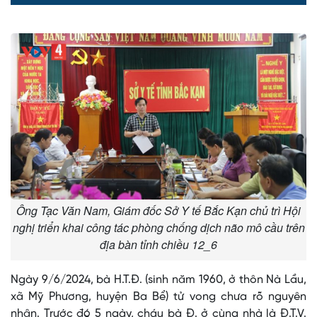
0%
0%
Time
Ông Tạc Văn Nam, Giám đốc Sở Y tế Bắc Kạn chủ trì Hội
nghị triển khai công tác phòng chống dịch não mô cầu trên
địa bàn tỉnh chiều 12_6
Ngày 9/6/2024, bà H.T.Đ. (sinh năm 1960, ở thôn Nà Lầu,
xã Mỹ Phương, huyện Ba Bể) tử vong chưa rõ nguyên
nhân. Trước đó 5 ngày, cháu bà Đ. ở cùng nhà là Đ.T.V.