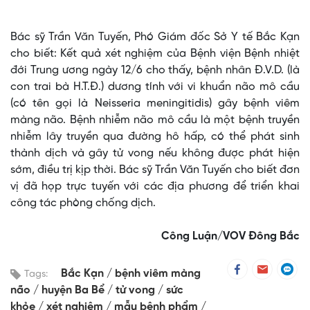
Bác sỹ Trần Văn Tuyến, Phó Giám đốc Sở Y tế Bắc Kạn
cho biết: Kết quả xét nghiệm của Bệnh viện Bệnh nhiệt
đới Trung ương ngày 12/6 cho thấy, bệnh nhân Đ.V.D. (là
con trai bà H.T.Đ.) dương tính với vi khuẩn não mô cầu
(có tên gọi là Neisseria meningitidis) gây bệnh viêm
màng não. Bệnh nhiễm não mô cầu là một bệnh truyền
nhiễm lây truyền qua đường hô hấp, có thể phát sinh
thành dịch và gây tử vong nếu không được phát hiện
sớm, điều trị kịp thời. Bác sỹ Trần Văn Tuyến cho biết đơn
vị đã họp trực tuyến với các địa phương để triển khai
công tác phòng chống dịch.
Công Luận/VOV Đông Bắc
Bắc Kạn
bệnh viêm màng
Tags:
não
huyện Ba Bể
tử vong
sức
khỏe
xét nghiệm
mẫu bệnh phẩm