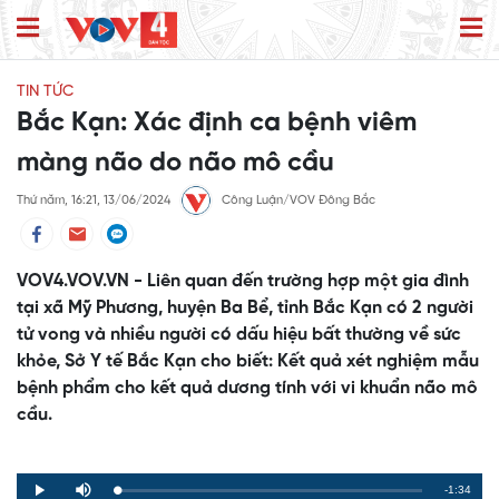
TIN TỨC
Bắc Kạn: Xác định ca bệnh viêm
màng não do não mô cầu
Thứ năm, 16:21, 13/06/2024
Công Luận/VOV Đông Bắc
VOV4.VOV.VN - Liên quan đến trường hợp một gia đình
tại xã Mỹ Phương, huyện Ba Bể, tỉnh Bắc Kạn có 2 người
tử vong và nhiều người có dấu hiệu bất thường về sức
khỏe, Sở Y tế Bắc Kạn cho biết: Kết quả xét nghiệm mẫu
bệnh phẩm cho kết quả dương tính với vi khuẩn não mô
cầu.
Remaining
-1:34
Loaded
:
Progress
:
Play
Mute