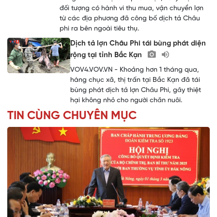
đối tượng có hành vi thu mua, vận chuyển lợn
từ các địa phương đã công bố dịch tả Châu
phi ra bên ngoài tiêu thụ.
Dịch tả lợn Châu Phi tái bùng phát diện
rộng tại tỉnh Bắc Kạn
VOV4.VOV.VN - Khoảng hơn 1 tháng qua,
hàng chục xã, thị trấn tại Bắc Kạn đã tái
bùng phát dịch tả lợn Châu Phi, gây thiệt
hại không nhỏ cho người chăn nuôi.
TIN CÙNG CHUYÊN MỤC