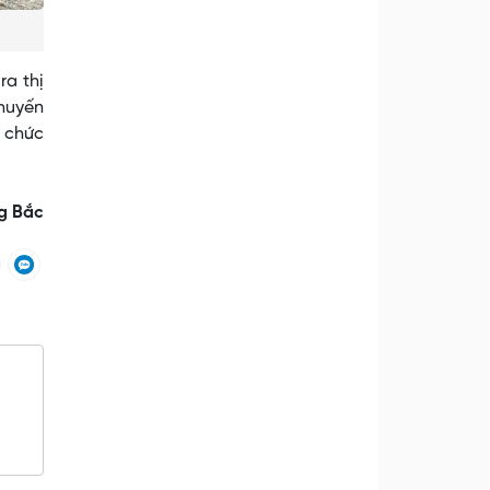
ra thị
huyến
g chức
g Bắc