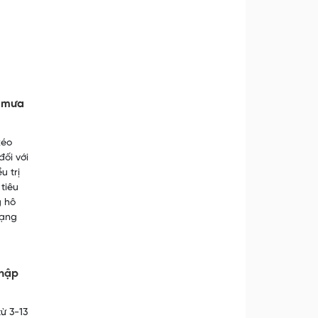
a mưa
kéo
đối với
u trị
tiêu
g hô
rạng
nhập
ừ 3-13