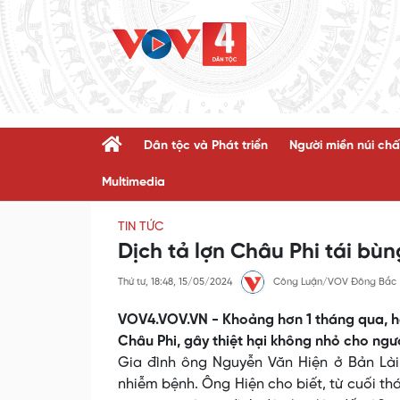
Dân tộc và Phát triển
Người miền núi chấ
Multimedia
TIN TỨC
Dịch tả lợn Châu Phi tái bùn
Thứ tư, 18:48, 15/05/2024
Công Luận/VOV Đông Bắc
VOV4.VOV.VN - Khoảng hơn 1 tháng qua, hàn
Châu Phi, gây thiệt hại không nhỏ cho ngư
Gia đình ông Nguyễn Văn Hiện ở Bản Lài
nhiễm bệnh. Ông Hiện cho biết, từ cuối th