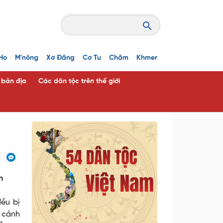
Ho
M'nông
Xơ Đăng
Cơ Tu
Chăm
Khmer
c bản địa
Các dân tộc trên thế giới
n
ều bị
h cảnh