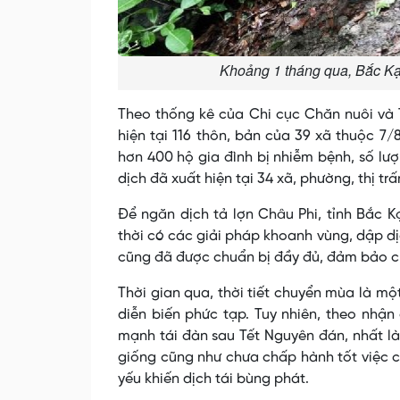
Khoảng 1 tháng qua, Bắc Kạn 
Theo thống kê của Chi cục Chăn nuôi và T
hiện tại 116 thôn, bản của 39 xã thuộc 7
hơn 400 hộ gia đình bị nhiễm bệnh, số lượ
dịch đã xuất hiện tại 34 xã, phường, thị tr
Để ngăn dịch tả lợn Châu Phi, tỉnh Bắc K
thời có các giải pháp khoanh vùng, dập dị
cũng đã được chuẩn bị đầy đủ, đảm bảo 
Thời gian qua, thời tiết chuyển mùa là mộ
diễn biến phức tạp. Tuy nhiên, theo nhậ
mạnh tái đàn sau Tết Nguyên đán, nhất l
giống cũng như chưa chấp hành tốt việc 
yếu khiến dịch tái bùng phát.