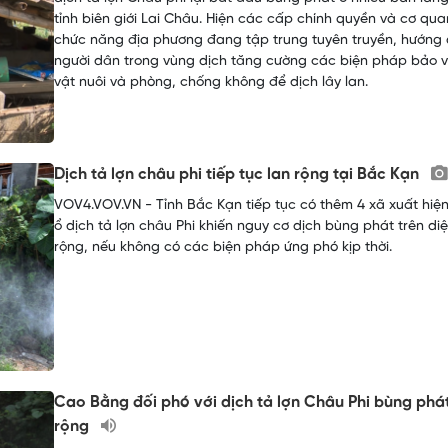
tỉnh biên giới Lai Châu. Hiện các cấp chính quyền và cơ qua
chức năng địa phương đang tập trung tuyên truyền, hướng
người dân trong vùng dịch tăng cường các biện pháp bảo 
vật nuôi và phòng, chống không để dịch lây lan.
Dịch tả lợn châu phi tiếp tục lan rộng tại Bắc Kạn
VOV4.VOV.VN - Tỉnh Bắc Kạn tiếp tục có thêm 4 xã xuất hiệ
ổ dịch tả lợn châu Phi khiến nguy cơ dịch bùng phát trên di
rộng, nếu không có các biện pháp ứng phó kịp thời.
Cao Bằng đối phó với dịch tả lợn Châu Phi bùng phá
rộng