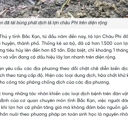
đã tái bùng phát dịch tả lợn châu Phi trên diện rộng
hú y tỉnh Bắc Kạn, từ đầu năm đến nay, tả lợn Châu Phi đ
/8 huyện, thành phố. Thống kê sơ bộ, đã có hơn 1.500 con l
ng tiêu hủy lên đến hơn 63 tấn. Đặc biệt, chỉ khoảng 1 thán
ấn và vẫn đang có dấu hiệu lây lan nhanh trên diện rộng.
ạn yêu cầu các địa phương theo dõi chặt chẽ diễn biến dịc
ch theo từng cấp độ. Hiện các loại dung dịch, hóa chất khử
cho công tác phòng chống dịch của các địa phương.
t trong những tác nhân khiến các loại dịch bệnh trên đàn vậ
n định của cơ quan chuyên môn tỉnh Bắc Kạn, việc người d
à khi lợn hơi có phần tăng giá mà không đảm bảo nguồn gố
chăn nuôi theo phương pháp an toàn sinh học là nguyên nh