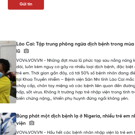
Lào Cai: Tập trung phòng ngừa dịch bệnh trong mù
lũ
VOV4.VOV.VN - Những đợt mưa lũ phức tạp sau nắng nóng 
dài, luôn kèm nguy cơ gây ra nhiều loại dịch bệnh, đặc biệt 
trẻ em. Thời gian gần đây, có tới 50% số bệnh nhân đang điề
tại Khoa Truyền nhiễm – Bệnh viện Sản Nhi tỉnh Lào Cai mắc 
chảy cấp, chân tay miệng và các bệnh liên quan đến đườn
hấp, sốt virus. Không ít trường hợp trẻ nhập viện trong tình t
biến chứng nặng,, khiến phụ huynh đứng ngồi không yên.
Bùng phát một dịch bệnh lạ ở Nigeria, nhiều trẻ em 
viện
VOV4.VOV.VN - Hầu hết các bệnh nhân nhập viện là trẻ em t