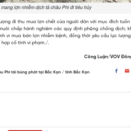
mang lợn nhiễm dịch tả châu Phi đi tiêu hủy
tượng đi thu mua lợn chết của người dân với mục đích tuồn 
n nuôi chấp hành nghiêm các quy định phòng chống dịch; k
ành vi mua bán lợn nhiễm bệnh, đồng thời yêu cầu lực lượn
 hợp cố tình vi phạm./.
Công Luận/VOV Đôn
âu Phi tái bùng phát tại Bắc Kạn
tỉnh Bắc Kạn