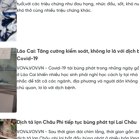
tuổi,với các triệu chứng như đau họng, nhức đầu, sốt, khó nu
khó thở cùng nhiều triệu chứng khác.
Lào Cai: Tăng cường kiểm soát, không lơ là với dịch 
Covid-19
VOV4.VOV.VN - Covid-19 tái bùng phát trong những ngày g
ở Lào Cai khiến nhiều học sinh phải nghỉ học cách ly tại nhà l
nhắc để tất cả các ngành, địa phương và người dân không
chủ quan, lơ là với dịch bệnh.
Dịch tả lợn Châu Phi tiếp tục bùng phát tại Lai Châu
VOV4.VOV.VN - Sau thời gian dài chìm lắng, thời gian gần đ
dịch tả lợn Châu phi lại bắt đầu bùng phát ở nhiều bản làng