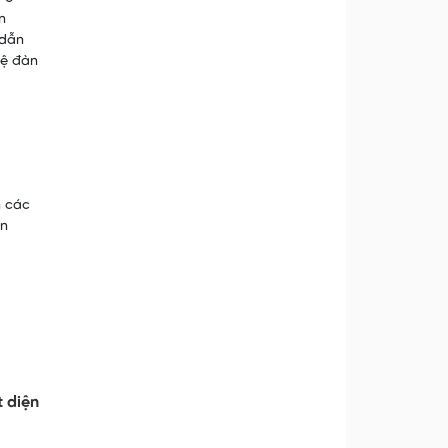
n
 dẫn
vệ đàn
n các
ện
t diện