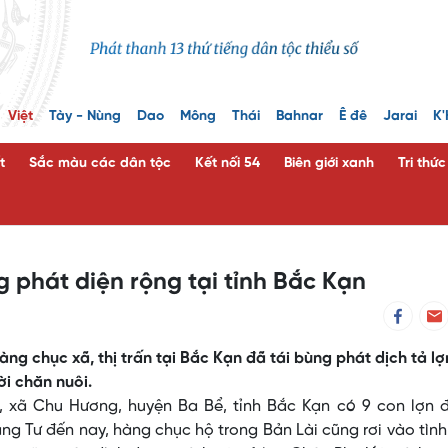
Việt
Tày - Nùng
Dao
Mông
Thái
Bahnar
Ê đê
Jarai
K'
t
Sắc màu các dân tộc
Kết nối 54
Biên giới xanh
Tri thứ
g phát diện rộng tại tỉnh Bắc Kạn
g chục xã, thị trấn tại Bắc Kạn đã tái bùng phát dịch tả lợ
ời chăn nuôi.
, xã Chu Hương, huyện Ba Bể, tỉnh Bắc Kạn có 9 con lợn đ
áng Tư đến nay, hàng chục hộ trong Bản Lài cũng rơi vào tìn