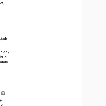
ốt,
bệnh
ần đây
à lời
 được
ây,
 ở