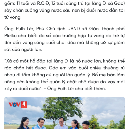
gồm: 11 tuổi và R.C.Đ, 12 tuổi cùng trú tại làng D, xã Gào)
sảy chân xuống vũng nước sâu nên bị đuối nước dẫn tới
tử vong.
Ông Puih Lêr, Phó Chủ tịch UBND xã Gào, thành phố
Pleiku cho biết: đa số các trường hợp tử vong do trẻ tự
tìm đến vùng sông suối chơi đùa mà không có sự giám
sát của người lớn.
“Xã có một hồ đập tại làng D, là hồ nước lớn, không thể
rào chắn hết được. Các em vào buổi chiều thường rủ
nhau đi tắm không có người lớn quản lý. Bố mẹ bận làm
nông nên không thể quản lý chặt chẽ được do vậy mới
xảy ra đuối nước”. - Ông Puih Lêr cho biết thêm.