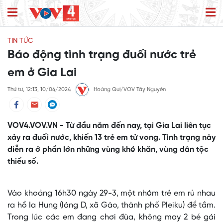
TIN TỨC
Báo động tình trạng đuối nước trẻ
em ở Gia Lai
Thứ tư, 12:13, 10/04/2024
Hoàng Qui/VOV Tây Nguyên
VOV4.VOV.VN - Từ đầu năm đến nay, tại Gia Lai liên tục
xảy ra đuối nước, khiến 13 trẻ em tử vong. Tình trạng này
diễn ra ở phần lớn những vùng khó khăn, vùng dân tộc
thiểu số.
Vào khoảng 16h30 ngày 29-3, một nhóm trẻ em rủ nhau
ra hồ Ia Hung (làng D, xã Gào, thành phố Pleiku) để tắm.
Trong lúc các em đang chơi đùa, không may 2 bé gái