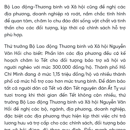
Bộ Lao động-Thương binh và Xã hội cũng đề nghị các
địa phương, doanh nghiệp rà roát, nắm chắc tình hình
để quan tâm, chăm lo chu đáo đời sống vật chất và tinh
thần cho các đối tượng, kịp thời có chính sách hỗ trợ
phù hợp.
Thứ trưởng Bộ Lao động Thương binh và Xã hội Nguyễn
Văn Hồi cho biết: Phần lớn các địa phương đều có kế
hoạch chăm lo Tết cho đối tượng bảo trợ xã hội và
người nghèo với mức 300.000 đồng/hộ. Thành phố Hồ
Chí Minh đang ở mức 1,15 triệu đồng/hộ và nhiều thành
phố có mức hỗ trợ cao hơn mức trung bình. Để đảm bảo
tất cả người dân có Tết và đón Tết nguyên đán Ất Tỵ vui
tươi trong khi thời gian đến Tết không còn nhiều, thứ
trưởng Bộ Lao động Thương binh và Xã hội Nguyễn Văn
Hồi đề nghị các bộ, ngành, địa phương, doanh nghiệp,
đặc biệt các địa phương thực hiện kịp thời việc chi trả
lương hưu và trợ cấp cho các chính sách, đối tượng bảo