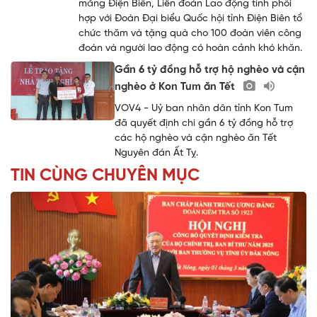
măng Điện Biên, Liên đoàn Lao động tỉnh phối
hợp với Đoàn Đại biểu Quốc hội tỉnh Điện Biên tổ
chức thăm và tặng quà cho 100 đoàn viên công
đoàn và người lao động có hoàn cảnh khó khăn.
Gần 6 tỷ đồng hỗ trợ hộ nghèo và cận
nghèo ở Kon Tum ăn Tết
VOV4 - Uỷ ban nhân dân tỉnh Kon Tum
đã quyết định chi gần 6 tỷ đồng hỗ trợ
các hộ nghèo và cận nghèo ăn Tết
Nguyên đán Ất Tỵ.
TIN CÙNG CHUYÊN MỤC