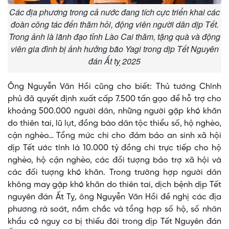
Các địa phương trong cả nước đang tích cực triển khai các
đoàn công tác đến thăm hỏi, động viên người dân dịp Tết.
Trong ảnh là lãnh đạo tỉnh Lào Cai thăm, tặng quà và động
viên gia đình bị ảnh hưởng bão Yagi trong dịp Tết Nguyên
đán Ất tỵ 2025
Ông Nguyễn Văn Hồi cũng cho biết: Thủ tướng Chính
phủ đã quyết định xuất cấp 7.500 tấn gạo để hỗ trợ cho
khoảng 500.000 người dân, những người gặp khó khăn
do thiên tai, lũ lụt, đồng bào dân tộc thiểu số, hộ nghèo,
cận nghèo… Tổng mức chi cho đảm bảo an sinh xã hội
dịp Tết ước tính là 10.000 tỷ đồng chi trực tiếp cho hộ
nghèo, hộ cận nghèo, các đối tượng bảo trợ xã hội và
các đối tượng khó khăn. Trong trường hợp người dân
không may gặp khó khăn do thiên tai, dịch bệnh dịp Tết
nguyên đán Ất Tỵ, ông Nguyễn Văn Hồi đề nghị các địa
phương rà soát, nắm chắc và tổng hợp số hộ, số nhân
khẩu có nguy cơ bị thiếu đói trong dịp Tết Nguyên đán