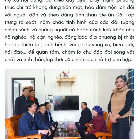
trợ xã hội đúng, đủ theo quy định. Đẩy mạnh phương
thức chi trả không dùng tiền mặt, bảo đảm tiện ích đối
với người dân và theo đúng tinh thần Đề án 06. Tập
trung rà soát, nắm chắc tình hình của các đối tượng
chính sách và những người có hoàn cảnh khó khăn như
hộ nghèo, hộ cận nghèo, đồng bào địa phương bị thiệt
hại do thiên tai, dịch bệnh, vùng sâu vùng xa, biên giới,
hải đảo... để quan tâm, chăm lo chu đáo đời sống vật
chất và tinh thần, kịp thời có chính sách hỗ trợ phù hợp.