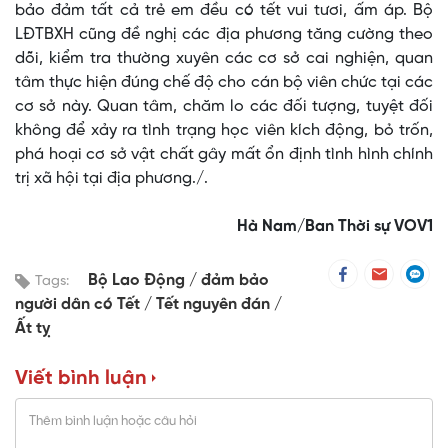
bảo đảm tất cả trẻ em đều có tết vui tươi, ấm áp. Bộ
LĐTBXH cũng đề nghị các địa phương tăng cường theo
dõi, kiểm tra thường xuyên các cơ sở cai nghiện, quan
tâm thực hiện đúng chế độ cho cán bộ viên chức tại các
cơ sở này. Quan tâm, chăm lo các đối tượng, tuyệt đối
không để xảy ra tình trạng học viên kích động, bỏ trốn,
phá hoại cơ sở vật chất gây mất ổn định tình hình chính
trị xã hội tại địa phương./.
Hà Nam/Ban Thời sự VOV1
Bộ Lao Động
đảm bảo
Tags:
người dân có Tết
Tết nguyên đán
Ất tỵ
Viết bình luận