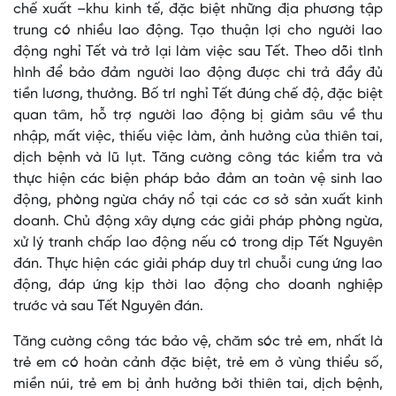
chế xuất –khu kinh tế, đặc biệt những địa phương tập
trung có nhiều lao động. Tạo thuận lợi cho người lao
động nghỉ Tết và trở lại làm việc sau Tết. Theo dõi tình
hình để bảo đảm người lao động được chi trả đầy đủ
tiền lương, thưởng. Bố trí nghỉ Tết đúng chế độ, đặc biệt
quan tâm, hỗ trợ người lao động bị giảm sâu về thu
nhập, mất việc, thiếu việc làm, ảnh hưởng của thiên tai,
dịch bệnh và lũ lụt. Tăng cường công tác kiểm tra và
thực hiện các biện pháp bảo đảm an toàn vệ sinh lao
động, phòng ngừa cháy nổ tại các cơ sở sản xuất kinh
doanh. Chủ động xây dựng các giải pháp phòng ngừa,
xử lý tranh chấp lao động nếu có trong dịp Tết Nguyên
đán. Thực hiện các giải pháp duy trì chuỗi cung ứng lao
động, đáp ứng kịp thời lao động cho doanh nghiệp
trước và sau Tết Nguyên đán.
Tăng cường công tác bảo vệ, chăm sóc trẻ em, nhất là
trẻ em có hoàn cảnh đặc biệt, trẻ em ở vùng thiểu số,
miền núi, trẻ em bị ảnh hưởng bởi thiên tai, dịch bệnh,