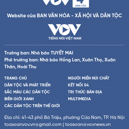
Website của BAN VĂN HÓA - XÃ HỘI VÀ DÂN TỘC
Trưởng ban: Nhà báo TUYẾT MAI
Phó trưởng ban: Nhà báo Hồng Lan, Xuân Thọ, Xuân
Thân, Hoài Thu
TRANG CHỦ
NGƯỜI MIỀN NÚI CHẤT
DÂN TỘC VÀ PHÁT TRIỂN
KẾT NỐI 54
SẮC MÀU CÁC DÂN TỘC
TRI THỨC BẢN ĐỊA
BIÊN GIỚI XANH
MULTIMEDIA
CÁC DÂN TỘC TRÊN THẾ GIỚI
Địa chỉ: 41-43 phố Bà Triệu, phường Cửa Nam, TP. Hà Nội
toasoanvov.vn@gmail.com | toasoan@vovnews.vn