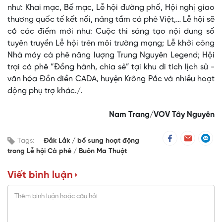
như: Khai mạc, Bế mạc, Lễ hội đường phố, Hội nghị giao
thương quốc tế kết nối, nâng tầm cà phê Việt,… Lễ hội sẽ
có các điểm mới như: Cuộc thi sáng tạo nội dung số
tuyên truyền Lễ hội trên môi trường mạng; Lễ khởi công
Nhà máy cà phê năng lượng Trung Nguyên Legend; Hội
trại cà phê “Đồng hành, chia sẻ” tại khu di tích lịch sử -
văn hóa Đồn điền CADA, huyện Krông Pắc và nhiều hoạt
động phụ trợ khác./.
Nam Trang/VOV Tây Nguyên
Tags:
Đắk Lắk
bổ sung hoạt động
trong Lễ hội Cà phê
Buôn Ma Thuột
Viết bình luận