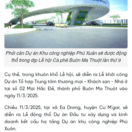
Phối cản Dự án Khu công nghiệp Phú Xuân sẽ được động
thổ trong dịp Lễ hội Cà phê Buôn Ma Thuột lần thứ 9
Cụ thể, trong khuôn khổ Lễ hội, sẽ diễn ra Lễ khởi công
Dự án Tổ hợp Trung tâm thương mại - Khách sạn - Nhà ở
tại số 02 Mai Hắc Đế, thành phố Buôn Ma Thuột vào
ngày 11/3/2025.
Chiều 11/3/2025, tại xã Ea Drơng, huyện Cư M'gar, sẽ
diễn ra Lễ động thổ Dự án Đầu tư xây dựng và kinh
doanh kết cấu hạ tầng Dự án khu công nghiệp Phú
Xuân.