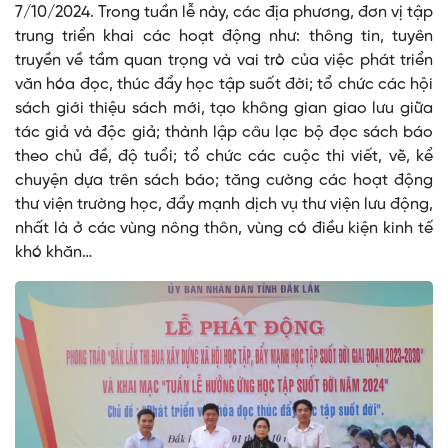
7/10/2024. Trong tuần lễ này, các địa phương, đơn vị tập
trung triển khai các hoạt động như: thông tin, tuyên
truyền về tầm quan trọng và vai trò của việc phát triển
văn hóa đọc, thúc đẩy học tập suốt đời; tổ chức các hội
sách giới thiệu sách mới, tạo không gian giao lưu giữa
tác giả và độc giả; thành lập câu lạc bộ đọc sách báo
theo chủ đề, độ tuổi; tổ chức các cuộc thi viết, vẽ, kể
chuyện dựa trên sách báo; tăng cường các hoạt động
thư viện trường học, đẩy mạnh dịch vụ thư viện lưu động,
nhất là ở các vùng nông thôn, vùng có điều kiện kinh tế
khó khăn…