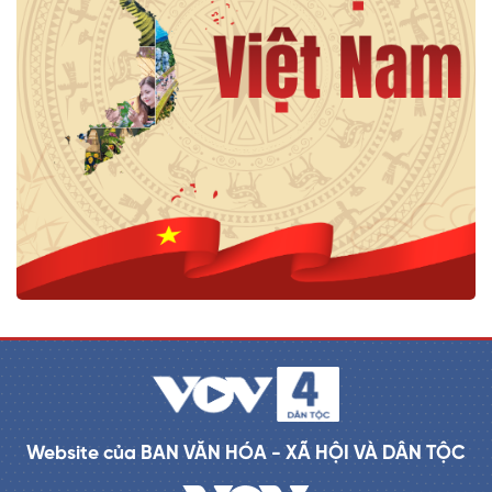
Website của BAN VĂN HÓA - XÃ HỘI VÀ DÂN TỘC