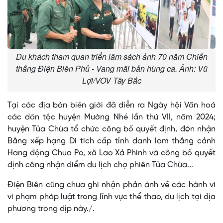
Du khách tham quan triển lãm sách ảnh 70 năm Chiến
thắng Điện Biên Phủ - Vang mãi bản hùng ca. Ảnh: Vũ
Lợi/VOV Tây Bắc
Tại các địa bàn biên giới đã diễn ra Ngày hội Văn hoá
các dân tộc huyện Mường Nhé lần thứ VII, năm 2024;
huyện Tủa Chùa tổ chức công bố quyết định, đón nhận
Bằng xếp hạng Di tích cấp tỉnh danh lam thắng cảnh
Hang động Chua Po, xã Lao Xả Phình và công bố quyết
định công nhận điểm du lịch chợ phiên Tủa Chùa...
Điện Biên cũng chưa ghi nhận phản ánh về các hành vi
vi phạm pháp luật trong lĩnh vực thể thao, du lịch tại địa
phương trong dịp này./.