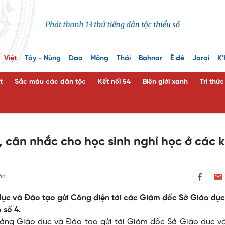
Việt
Tày - Nùng
Dao
Mông
Thái
Bahnar
Ê đê
Jarai
K'
t
Sắc màu các dân tộc
Kết nối 54
Biên giới xanh
Tri thứ
 cân nhắc cho học sinh nghỉ học ở các 
ân
dục và Đào tạo gửi Công điện tới các Giám đốc Sở Giáo dục
 số 4.
ởng Giáo dục và Đào tạo gửi tới Giám đốc Sở Giáo dục v