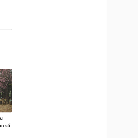
du
on số