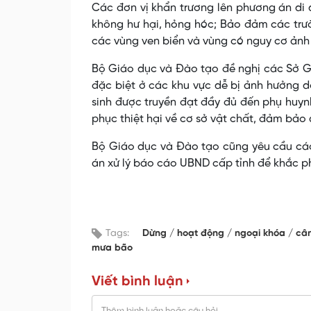
Các đơn vị khẩn trương lên phương án di 
không hư hại, hỏng hóc; Bảo đảm các trư
các vùng ven biển và vùng có nguy cơ ảnh
Bộ Giáo dục và Đào tạo đề nghị các Sở Gi
đặc biệt ở các khu vực dễ bị ảnh hưởng d
sinh được truyền đạt đầy đủ đến phụ huynh
phục thiệt hại về cơ sở vật chất, đảm bảo a
Bộ Giáo dục và Đào tạo cũng yêu cầu các 
án xử lý báo cáo UBND cấp tỉnh để khắc p
Tags:
Dừng
hoạt động
ngoại khóa
câ
mưa bão
Viết bình luận