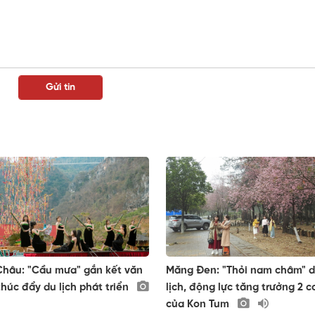
hâu: "Cầu mưa" gắn kết văn
Măng Đen: "Thỏi nam châm" 
thúc đẩy du lịch phát triển
lịch, động lực tăng trưởng 2 c
của Kon Tum