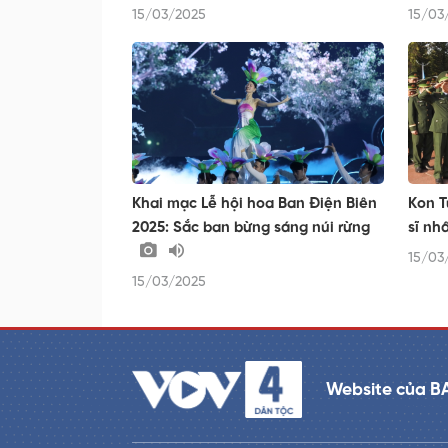
15/03/2025
15/03
Khai mạc Lễ hội hoa Ban Điện Biên
Kon T
2025: Sắc ban bừng sáng núi rừng
sĩ nh
15/03
15/03/2025
Website của B