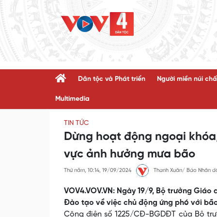
Dân tộc và Phát triển
Người miền núi chấ
Multimedia
TIN TỨC
Dừng hoạt động ngoại khóa,
vực ảnh hưởng mưa bão
Thứ năm, 10:14, 19/09/2024
Thanh Xuân/ Báo Nhân d
VOV4.VOV.VN: Ngày 19/9, Bộ trưởng Giáo 
Đào tạo về việc chủ động ứng phó với bão
Công điện số 1225/CĐ-BGDĐT của Bộ trư