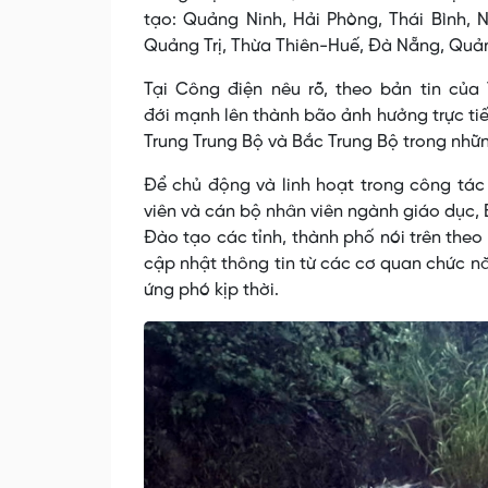
tạo: Quảng Ninh, Hải Phòng, Thái Bình, 
Quảng Trị, Thừa Thiên-Huế, Đà Nẵng, Quả
Tại Công điện nêu rõ, theo bản tin của
đới mạnh lên thành bão ảnh hưởng trực tiế
Trung Trung Bộ và Bắc Trung Bộ trong nhữn
Để chủ động và linh hoạt trong công tác
viên và cán bộ nhân viên ngành giáo dục,
Đào tạo các tỉnh, thành phố nói trên theo
cập nhật thông tin từ các cơ quan chức n
ứng phó kịp thời.