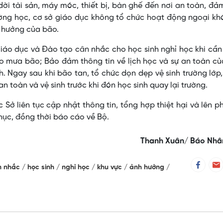
dời tài sản, máy móc, thiết bị, bàn ghế đến nơi an toàn, đ
ờng học, cơ sở giáo dục không tổ chức hoạt động ngoại kh
 hưởng của bão.
áo dục và Đào tạo cân nhắc cho học sinh nghỉ học khi cần 
o mưa bão; Bảo đảm thông tin về lịch học và sự an toàn c
. Ngay sau khi bão tan, tổ chức dọn dẹp vệ sinh trường lớp
n toàn và vệ sinh trước khi đón học sinh quay lại trường.
Sở liên tục cập nhật thông tin, tổng hợp thiệt hại và lên 
hục, đồng thời báo cáo về Bộ.
Thanh Xuân/ Báo Nhâ
n nhắc
học sinh
nghỉ học
khu vực
ảnh hưởng