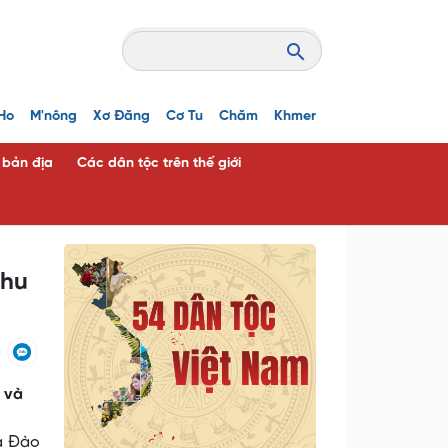
Ho
M'nông
Xơ Đăng
Cơ Tu
Chăm
Khmer
c bản địa
Các dân tộc trên thế giới
khu
 và
à Đào