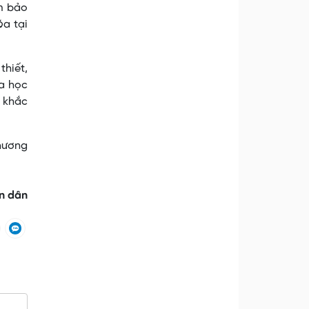
ảm bảo
óa tại
thiết,
ủa học
, khắc
phương
n dân