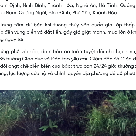
Nam Định, Ninh Bình, Thanh Hóa, Nghệ An, Hà Tĩnh, Quảng 
ng Nam, Quảng Ngãi, Bình Định, Phú Yên, Khánh Hòa.
 Trung tâm dự báo khí tượng thủy văn quốc gia, áp thấp 
p đến vùng biển và đất liền, gây gió giật mạnh, mưa lớn ở k
g ngày tới.
 ứng phó với bão, đảm bảo an toàn tuyệt đối cho học sinh
 Bộ trưởng Giáo dục và Đào tạo yêu cầu Giám đốc Sở Giáo 
 dõi chặt chẽ diễn biến của bão; trực ban 24/24 giờ; thường
ăng, lực lượng cứu hộ và chính quyền địa phương để có phư