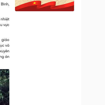
Bình,
nhiệt
hu vực
, giáo
dục và
 xuyên
ơng án