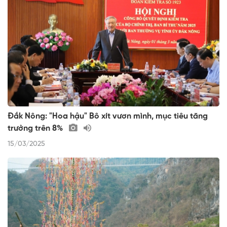
Đắk Nông: "Hoa hậu" Bô xít vươn mình, mục tiêu tăng
trưởng trên 8%
15/03/2025