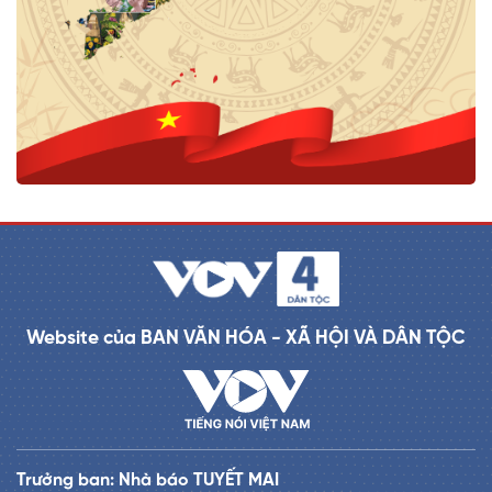
Website của BAN VĂN HÓA - XÃ HỘI VÀ DÂN TỘC
Trưởng ban: Nhà báo TUYẾT MAI