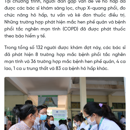
Tại chương trình, người dân gặp vấn đề về hô hấp đã
được các bác sĩ khám sàng lọc, chụp X-quang phổi, đo
chức năng hô hấp, tư vấn và kê đơn thuốc điều trị.
Những trường hợp phát hiện mắc hen phế quản và bệnh
phổi tắc nghẽn mạn tính (COPD) đã được phát thuốc
theo bảo hiểm y tế.
Trong tổng số 132 người được khám đợt này, các bác sĩ
đã phát hiện 8 trường hợp mắc bệnh phổi tắc nghẽn
mạn tính và 36 trường hợp mắc bệnh hen phế quản, 4 ca
lao, 1 ca u trung thất và 83 ca bệnh hô hấp khác.