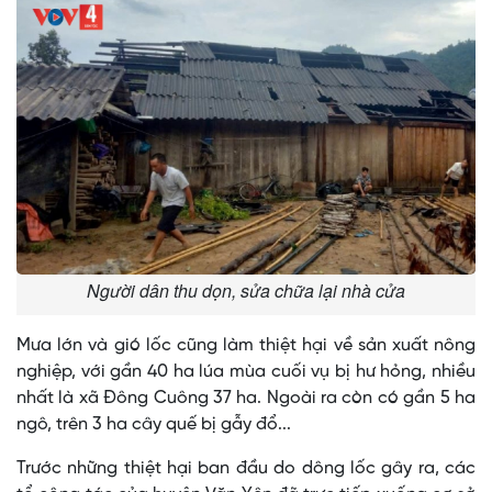
Người dân thu dọn, sửa chữa lại nhà cửa
Mưa lớn và gió lốc cũng làm thiệt hại về sản xuất nông
nghiệp, với gần 40 ha lúa mùa cuối vụ bị hư hỏng, nhiều
nhất là xã Đông Cuông 37 ha. Ngoài ra còn có gần 5 ha
ngô, trên 3 ha cây quế bị gẫy đổ...
Trước những thiệt hại ban đầu do dông lốc gây ra, các