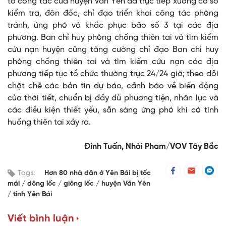
tổ công tác của huyện Văn Yên đã trực tiếp xuống cơ sở
kiểm tra, đôn đốc, chỉ đạo triển khai công tác phòng
tránh, ứng phó và khắc phục bão số 3 tại các địa
phương. Ban chỉ huy phòng chống thiên tai và tìm kiếm
cứu nạn huyện cũng tăng cường chỉ đạo Ban chỉ huy
phòng chống thiên tai và tìm kiếm cứu nạn các địa
phương tiếp tục tổ chức thường trực 24/24 giờ; theo dõi
chặt chẽ các bản tin dự báo, cảnh báo về biến động
của thời tiết, chuẩn bị đầy đủ phương tiện, nhân lực và
các điều kiện thiết yếu, sẵn sàng ứng phó khi có tình
huống thiên tai xảy ra.
Đinh Tuấn, Nhài Pham/VOV Tây Bắc
Tags:
Hơn 80 nhà dân ở Yên Bái bị tốc
mái
dông lốc
giông lốc
huyện Văn Yên
tỉnh Yên Bái
Viết bình luận