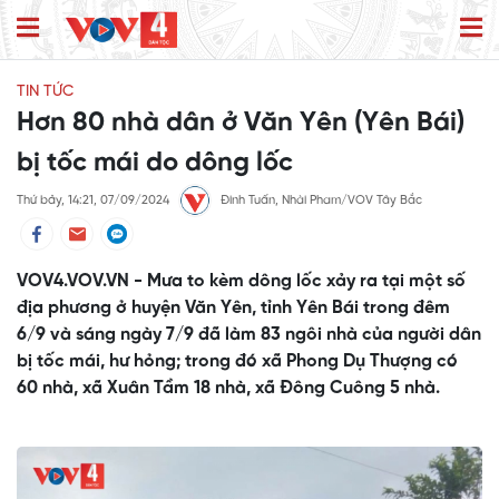
TIN TỨC
Hơn 80 nhà dân ở Văn Yên (Yên Bái)
bị tốc mái do dông lốc
Thứ bảy, 14:21, 07/09/2024
Đinh Tuấn, Nhài Pham/VOV Tây Bắc
VOV4.VOV.VN - Mưa to kèm dông lốc xảy ra tại một số
địa phương ở huyện Văn Yên, tỉnh Yên Bái trong đêm
6/9 và sáng ngày 7/9 đã làm 83 ngôi nhà của người dân
bị tốc mái, hư hỏng; trong đó xã Phong Dụ Thượng có
60 nhà, xã Xuân Tầm 18 nhà, xã Đông Cuông 5 nhà.