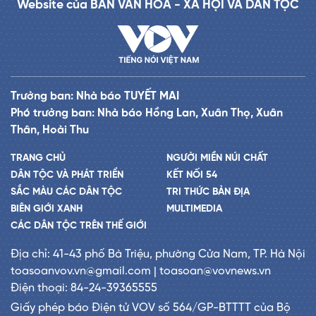
Website của BAN VĂN HÓA - XÃ HỘI VÀ DÂN TỘC
Trưởng ban: Nhà báo TUYẾT MAI
Phó trưởng ban: Nhà báo Hồng Lan, Xuân Thọ, Xuân
Thân, Hoài Thu
TRANG CHỦ
NGƯỜI MIỀN NÚI CHẤT
DÂN TỘC VÀ PHÁT TRIỂN
KẾT NỐI 54
SẮC MÀU CÁC DÂN TỘC
TRI THỨC BẢN ĐỊA
BIÊN GIỚI XANH
MULTIMEDIA
CÁC DÂN TỘC TRÊN THẾ GIỚI
Địa chỉ: 41-43 phố Bà Triệu, phường Cửa Nam, TP. Hà Nội
toasoanvov.vn@gmail.com | toasoan@vovnews.vn
Điện thoại: 84-24-39365555
Giấy phép báo Điện tử VOV số 564/GP-BTTTT của Bộ