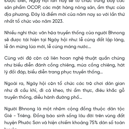
Được biết, Ngày hội lần này sẽ tổ chức trưng bày các
sản phẩm OCOP, các mặt hàng nông sản, ẩm thực của
địa phương. Đây là điểm mới của năm nay so với lần thứ
nhất tổ chức vào năm 2023.
Nhiều nghi thức văn hóa truyền thống của người Bhnong
sẽ được tái hiện tại Ngày hội như: lễ cúng đất lập làng,
lễ ăn mừng lúa mới, lễ cúng máng nước…
Cùng với đó còn có liên hoan nghệ thuật quần chúng
như biểu diễn đánh cồng chiêng, múa cồng chiêng, hát
lý đối đáp, biểu diễn trang phục truyền thống…
Ngoài ra, Ngày hội còn tổ chức các trò chơi dân gian
như đi cầu khỉ, đi cà kheo, thi ẩm thực, điêu khắc gỗ
truyền thống, diễu hành đường phố…
Người Bhnong là một nhóm cộng đồng thuộc dân tộc
Giẻ - Triêng. Đồng bào sinh sống lâu đời trên vùng đất
huyện Phước Sơn và hiện chiếm khoảng 75% dân số toàn