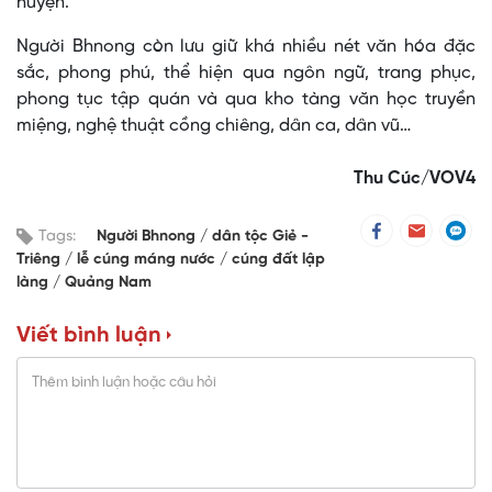
huyện.
Người Bhnong còn lưu giữ khá nhiều nét văn hóa đặc
sắc, phong phú, thể hiện qua ngôn ngữ, trang phục,
phong tục tập quán và qua kho tàng văn học truyền
miệng, nghệ thuật cồng chiêng, dân ca, dân vũ…
Thu Cúc/VOV4
Tags:
Người Bhnong
dân tộc Giẻ -
Triêng
lễ cúng máng nước
cúng đất lập
làng
Quảng Nam
Viết bình luận