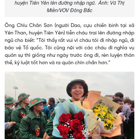
huyện Tiên Yên lên đường nhập ngũ. Ảnh: Vũ Thị
Miền/VOV Đông Bắc
Ông Chíu Chăn Sơn (người Dao, cựu chiến binh tại xã
Yên Than, huyện Tiên Yên) tiễn cháu trai lên đường nhập
ngũ cho biết: “Tôi thấy rất vui vì cháu tôi đi nhập ngũ, đi
bảo vệ Tổ quốc. Tôi cũng nói với các cháu đi nghĩa vụ
quân sự thì giống như ngày trước ông đi, rèn luyện thân
thể, kỷ luật tốt hơn và ra quân chín chắn hơn.”