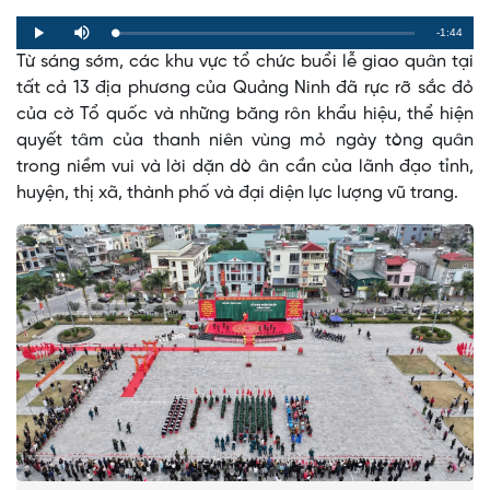
Remaining
-1:44
Loaded
:
Progress
:
Play
Mute
0%
0%
Từ sáng sớm, các khu vực tổ chức buổi lễ giao quân tại
Time
tất cả 13 địa phương của Quảng Ninh đã rực rỡ sắc đỏ
của cờ Tổ quốc và những băng rôn khẩu hiệu, thể hiện
quyết tâm của thanh niên vùng mỏ ngày tòng quân
trong niềm vui và lời dặn dò ân cần của lãnh đạo tỉnh,
huyện, thị xã, thành phố và đại diện lực lượng vũ trang.