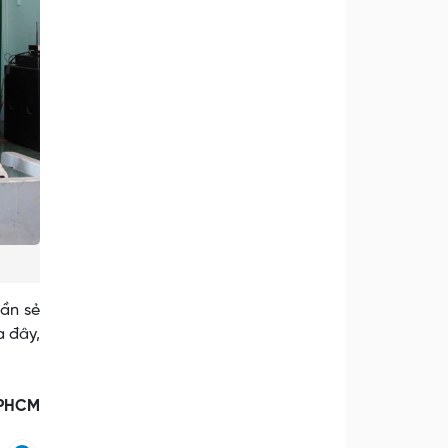
ần sẻ
a đây,
TPHCM