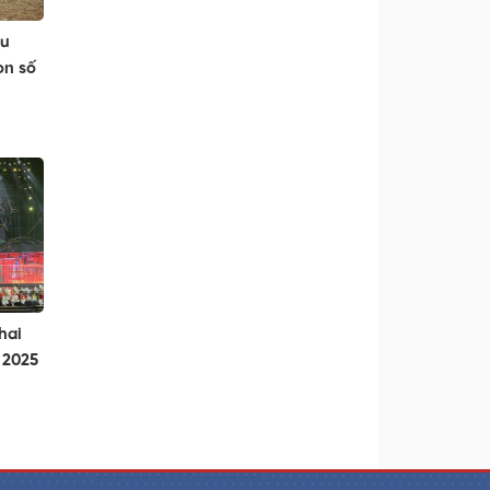
du
on số
hai
 2025