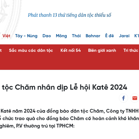
Việt
Tày - Nùng
Dao
Mông
Thái
Bahnar
Ê đê
Jarai
K'
t
Sắc màu các dân tộc
Kết nối 54
Biên giới xanh
Tri thứ
tộc Chăm nhân dịp Lễ hội Katê 2024
ội Katê năm 2024 của đồng bào dân tộc Chăm, Công ty TNH
 tổ chức trao quà cho đồng bào Chăm có hoàn cảnh khó khăn
ghiêm, P.V thường trú tại TPHCM: