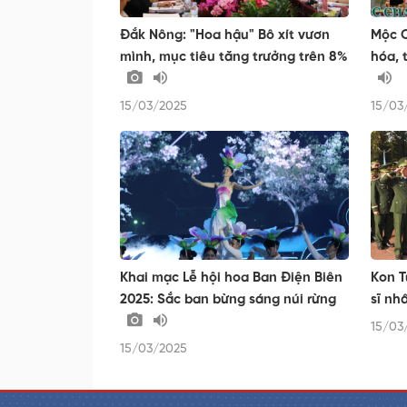
Đắk Nông: "Hoa hậu" Bô xít vươn
Mộc C
mình, mục tiêu tăng trưởng trên 8%
hóa, 
15/03/2025
15/03
Khai mạc Lễ hội hoa Ban Điện Biên
Kon T
2025: Sắc ban bừng sáng núi rừng
sĩ nh
15/03
15/03/2025