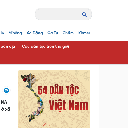
Ho
M'nông
Xơ Đăng
Cơ Tu
Chăm
Khmer
c bản địa
Các dân tộc trên thế giới
H NA
 ở xã