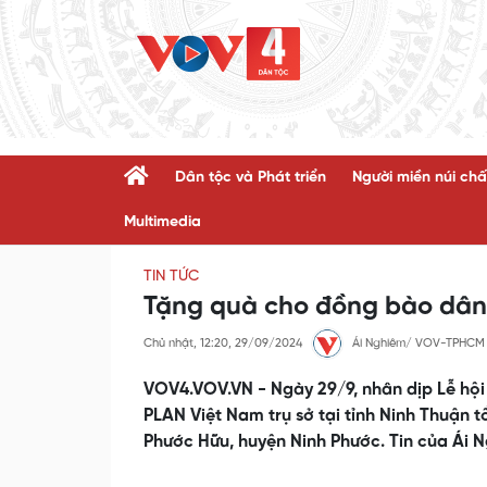
Dân tộc và Phát triển
Người miền núi chấ
Multimedia
TIN TỨC
Tặng quà cho đồng bào dân 
Chủ nhật, 12:20, 29/09/2024
Ái Nghiêm/ VOV-TPHCM
VOV4.VOV.VN - Ngày 29/9, nhân dịp Lễ h
PLAN Việt Nam trụ sở tại tỉnh Ninh Thuận
Phước Hữu, huyện Ninh Phước. Tin của Ái N