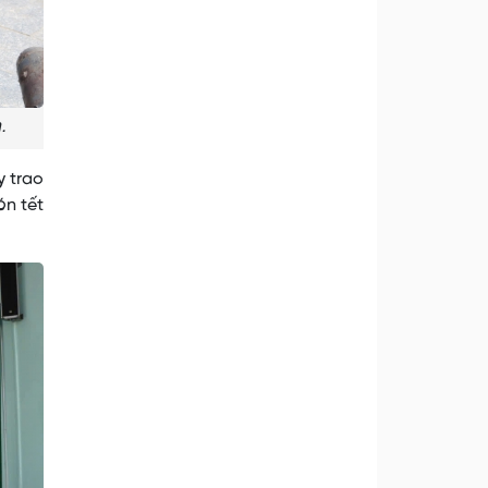
.
y trao
ón tết