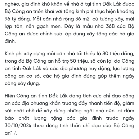
nghèo, gia đình khó khăn về nhà ở tại tỉnh Đắk Lắk được
Bộ Công an triển khai với tổng kinh phí thực hiện khoảng
96 tỷ đồng. Mỗi căn nhà rộng 36 m2, có tường xây, mái
lợp tôn, nền gạch men. Đây là mẫu nhà 36B của Bộ
Công an được chỉnh sửa. áp dụng xây tặng các hộ gia
đình.
Kinh phí xây dựng mỗi căn nhà tối thiểu là 80 triệu đồng,
trong đó Bộ Công an hỗ trợ 50 triệu, số còn lại do Công
an tỉnh Đắk Lắk và các địa phương huy động; lực lượng
công an cơ sở, các hộ gia đình đóng góp thêm ngày
công xây dựng.
Hiện Công an tỉnh Đắk Lắk đang tích cực chỉ đạo công
an các địa phương khẩn trương đẩy nhanh tiến độ, giám
sát chặt chẽ để xây dựng những ngôi nhà còn lại đảm
bảo chất lượng tặng các gia đình trước ngày
30/10/2024 theo đúng tinh thần chỉ đạo của Bộ Công
an”./.