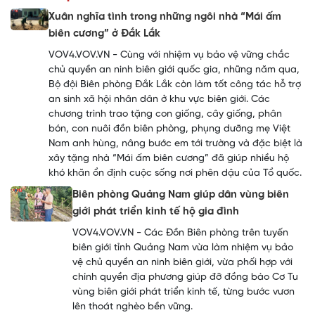
Xuân nghĩa tình trong những ngôi nhà “Mái ấm
biên cương” ở Đắk Lắk
VOV4.VOV.VN - Cùng với nhiệm vụ bảo vệ vững chắc
chủ quyền an ninh biên giới quốc gia, những năm qua,
Bộ đội Biên phòng Đắk Lắk còn làm tốt công tác hỗ trợ
an sinh xã hội nhân dân ở khu vực biên giới. Các
chương trình trao tặng con giống, cây giống, phân
bón, con nuôi đồn biên phòng, phụng dưỡng mẹ Việt
Nam anh hùng, nâng bước em tới trường và đặc biệt là
xây tặng nhà “Mái ấm biên cương” đã giúp nhiều hộ
khó khăn ổn định cuộc sống nơi phên dậu của Tổ quốc.
Biên phòng Quảng Nam giúp dân vùng biên
giới phát triển kinh tế hộ gia đình
VOV4.VOV.VN - Các Đồn Biên phòng trên tuyến
biên giới tỉnh Quảng Nam vừa làm nhiệm vụ bảo
vệ chủ quyền an ninh biên giới, vừa phối hợp với
chính quyền địa phương giúp đỡ đồng bào Cơ Tu
vùng biên giới phát triển kinh tế, từng bước vươn
lên thoát nghèo bền vững.