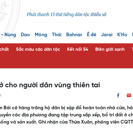
 - Nùng
Dao
Mông
Thái
Bahnar
Ê đê
Jarai
K'Ho
 chất
Sắc màu các dân tộc
Kết nối 54
Biên giới xanh
 ở cho người dân vùng thiên tai
c
n Bái có hàng trăng hộ dân bị sập đổ hoàn toàn nhà cửa, h
 quyền các địa phương đang tập trung sắp xếp, bố trí đất ở c
i sống và sản xuất. Ghi nhận của Thừa Xuân, phóng viên CQT