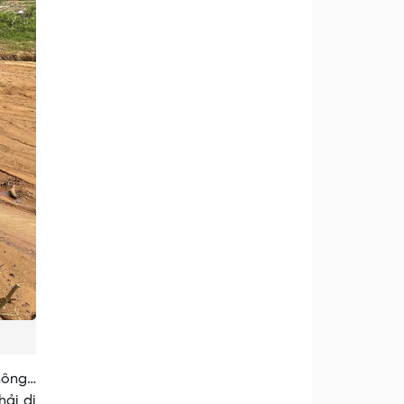
thông…
hải di