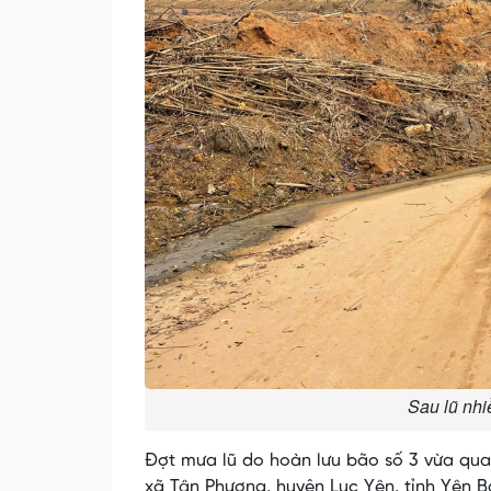
Sau lũ nhi
Đợt mưa lũ do hoàn lưu bão số 3 vừa qua,
xã Tân Phượng, huyện Lục Yên, tỉnh Yên B