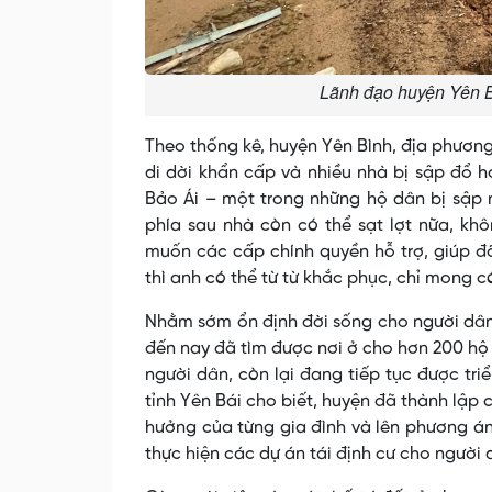
Lãnh đạo huyện Yên Bì
Theo thống kê, huyện Yên Bình, địa phương
di dời khẩn cấp và nhiều nhà bị sập đổ 
Bảo Ái – một trong những hộ dân bị sập n
phía sau nhà còn có thể sạt lợt nữa, kh
muốn các cấp chính quyền hỗ trợ, giúp đ
thì anh có thể từ từ khắc phục, chỉ mong c
Nhằm sớm ổn định đời sống cho người dân,
đến nay đã tìm được nơi ở cho hơn 200 hộ
người dân, còn lại đang tiếp tục được tr
tỉnh Yên Bái cho biết, huyện đã thành lập 
hưởng của từng gia đình và lên phương án 
thực hiện các dự án tái định cư cho người