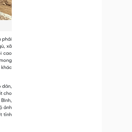
n phải
gù, xã
ồi cao
 mong
n khác
ộ dân,
ất cho
 Bình,
độ ảnh
t tỉnh