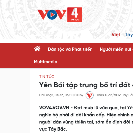
Việt
Tày
Dân tộc và Phát triển
Người miền núi
Multimedia
TIN TỨC
Yên Bái tập trung bố trí đất
Chủ nhật, 04:32, 06/10/2024
Thừa Xuân/VOV-Tây Bắ
VOV4.VOV.VN - Đợt mưa lũ vừa qua, tại Yê
nghìn hộ phải di dời khẩn cấp. Hiện chính
người dân vùng thiên tai, sớm ổn định đờ
vực Tây Bắc.