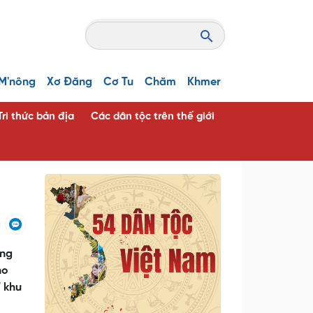
M'nông
Xơ Đăng
Cơ Tu
Chăm
Khmer
Tri thức bản địa
Các dân tộc trên thế giới
àng
ho
T khu