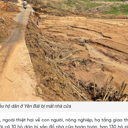
ều hộ dân ở Yên Bái bị mất nhà cửa
 ngoài thiệt hại về con người, nông nghiệp, hạ tầng giao 
ái có 10 hộ dân bị sập đổ nhà cửa hoàn toàn, hơn 130 hộ p