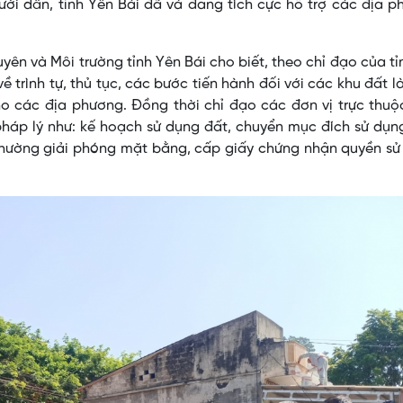
gười dân, tỉnh Yên Bái đã và đang tích cực hỗ trợ các địa 
n và Môi trường tỉnh Yên Bái cho biết, theo chỉ đạo của tỉ
trình tự, thủ tục, các bước tiến hành đối với các khu đất l
ho các địa phương. Đồng thời chỉ đạo các đơn vị trực thu
 pháp lý như: kế hoạch sử dụng đất, chuyển mục đích sử dụn
i thường giải phóng mặt bằng, cấp giấy chứng nhận quyền s