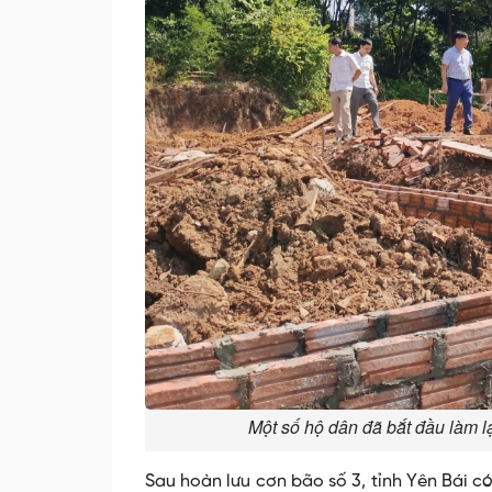
Một số hộ dân đã bắt đầu làm lạ
Sau hoàn lưu cơn bão số 3, tỉnh Yên Bái c