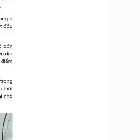
n.
đang ở
ắt đầu
hộ dân
ện địa
, điểm
 trong
 thời
hì nhà