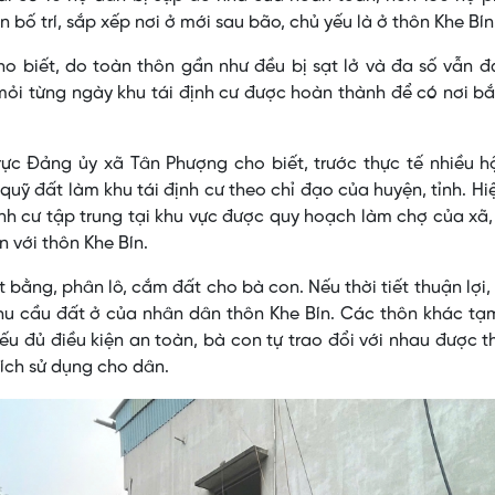
n bố trí, sắp xếp nơi ở mới sau bão, chủ yếu là ở thôn Khe Bí
cho biết, do toàn thôn gần như đều bị sạt lở và đa số vẫn 
mỏi từng ngày khu tái định cư được hoàn thành để có nơi b
rực Đảng ủy xã Tân Phượng cho biết, trước thực tế nhiều 
 quỹ đất làm khu tái định cư theo chỉ đạo của huyện, tỉnh. Hi
nh cư tập trung tại khu vực được quy hoạch làm chợ của xã
n với thôn Khe Bín.
ằng, phân lô, cắm đất cho bà con. Nếu thời tiết thuận lợi,
u cầu đất ở của nhân dân thôn Khe Bín. Các thôn khác tạm
u đủ điều kiện an toàn, bà con tự trao đổi với nhau được t
ích sử dụng cho dân.