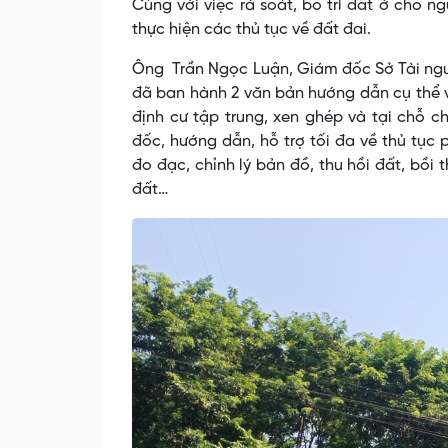
Cùng với việc rà soát, bố trí đất ở cho n
thực hiện các thủ tục về đất đai.
Ông Trần Ngọc Luận, Giám đốc Sở Tài nguyê
đã ban hành 2 văn bản hướng dẫn cụ thể về 
định cư tập trung, xen ghép và tại chỗ c
đốc, hướng dẫn, hỗ trợ tối đa về thủ tục
đo đạc, chỉnh lý bản đồ, thu hồi đất, bồ
đất…