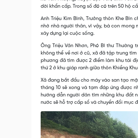
dời khẩn cấp. Trong số đó có trên 50 hộ cầ
Anh Triệu Kim Bình, Trưởng thôn Khe Bín 
nhờ nhà người thân, vì vậy, bà con mong 
xây dựng lại cuộc sống.
Ông Triệu Văn Nhơn, Phó Bí thư Thường t
không thể về nơi ở cũ, xã đã tập trung tìm
phương đã tìm được 2 điểm làm khu tái đị
thứ 2 ở khu giáp ranh giữa thôn Khiểng Khu
Xã đang bắt đầu cho máy vào san tạo mặt b
tháng 10 sẽ xong và tạm đáp ứng được nh
hướng dẫn người dân tìm những khu đất nế
nước sẽ hỗ trợ cấp sổ và chuyển đổi mục đ