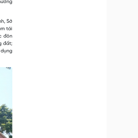
phương
nh, Sở
àm tái
ộc đôn
g đất;
ử dụng