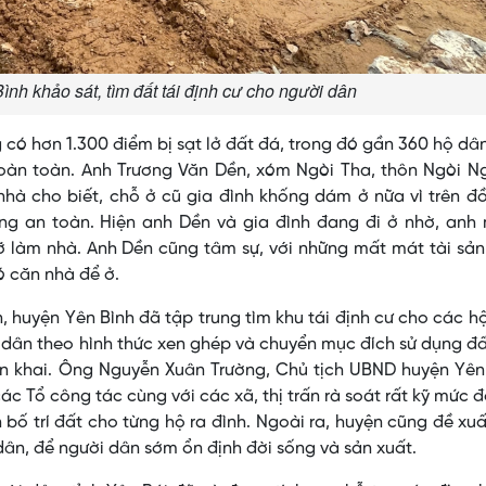
nh khảo sát, tìm đất tái định cư cho người dân
 có hơn 1.300 điểm bị sạt lở đất đá, trong đó gần 360 hộ dâ
hoàn toàn. Anh Trương Văn Dền, xóm Ngòi Tha, thôn Ngòi N
hà cho biết, chỗ ở cũ gia đình khống dám ở nữa vì trên đ
ông an toàn. Hiện anh Dền và gia đình đang đi ở nhờ, anh
ỡ làm nhà. Anh Dền cũng tâm sự, với những mất mát tài sả
ó căn nhà để ở.
 huyện Yên Bình đã tập trung tìm khu tái định cư cho các h
 dân theo hình thức xen ghép và chuyển mục đích sử dụng đ
iển khai. Ông Nguyễn Xuân Trường, Chủ tịch UBND huyện Yên
các Tổ công tác cùng với các xã, thị trấn rà soát rất kỹ mức 
bố trí đất cho từng hộ ra đình. Ngoài ra, huyện cũng đề xuấ
 dân, để người dân sớm ổn định đời sống và sản xuất.