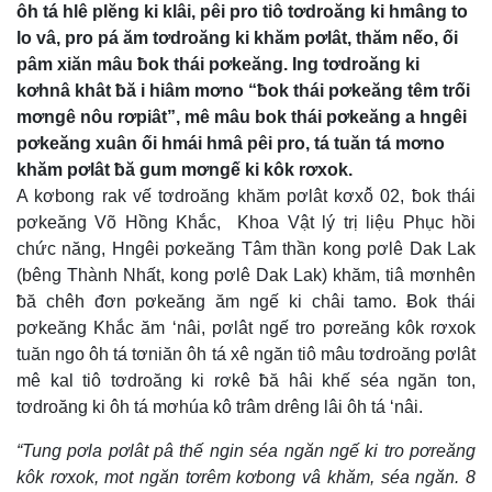
ôh tá hlê plĕng ki klâi, pêi pro tiô tơdroăng ki hmâng to
lo vâ, pro pá ăm tơdroăng ki khăm pơlât, thăm nếo, ối
pâm xiăn mâu ƀok thái pơkeăng. Ing tơdroăng ki
kơhnâ khât ƀă i hiâm mơno “ƀok thái pơkeăng têm trối
mơngê nôu rơpiât”, mê mâu bok thái pơkeăng a hngêi
pơkeăng xuân ối hmái hmâ pêi pro, tá tuăn tá mơno
khăm pơlât ƀă gum mơngế ki kôk rơxok.
A kơbong rak vế tơdroăng khăm pơlât kơxô̆ 02, ƀok thái
pơkeăng Võ Hồng Khắc, Khoa Vật lý trị liệu Phục hồi
chức năng, Hngêi pơkeăng Tâm thần kong pơlê Dak Lak
(bêng Thành Nhất, kong pơlê Dak Lak) khăm, tiâ mơnhên
ƀă chêh đơn pơkeăng ăm ngế ki châi tamo. Ƀok thái
pơkeăng Khắc ăm ‘nâi, pơlât ngế tro pơreăng kôk rơxok
tuăn ngo ôh tá tơniăn ôh tá xê ngăn tiô mâu tơdroăng pơlât
mê kal tiô tơdroăng ki rơkê ƀă hâi khế séa ngăn ton,
tơdroăng ki ôh tá mơhúa kô trâm drêng lâi ôh tá ‘nâi.
“Tung pơla pơlât pâ thế ngin séa ngăn ngế ki tro pơreăng
kôk rơxok, mot ngăn tơrêm kơbong vâ khăm, séa ngăn. 8