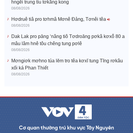
hngêi trung tíu tơkăng kong
08/08/2026
Hơdruê tiâ pro tơhmâ Mơnê Đảng, Tơnêi têa
08/08/2026
Dak Lak pro păng ‘nâng tiô Tơdroăng pơkâ kơxô̆ 80 a
mâu lâm hnê tôu chêng tung pơlê
08/08/2026
Mơngiơk mơhno túa lĕm tro têa kơxĭ tung Tĭng rơkâu
xối ká Phan Thiết
08/08/2026
Cơ quan thường trú khu vực Tây Nguyên