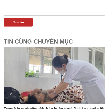
TIN CÙNG CHUYÊN MỤC
Tơngê lo mơheăm tâk, hên kuăn pơlê Dak Lak xuân ôh