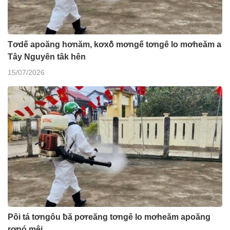
Tơdế apoăng hơnăm, kơxô̆ mơngế tơngê lo mơheăm a
Tây Nguyên tâk hên
15/07/2026
Pôi tá tơngôu ƀă pơreăng tơngê lo mơheăm apoăng
rơnó mêi