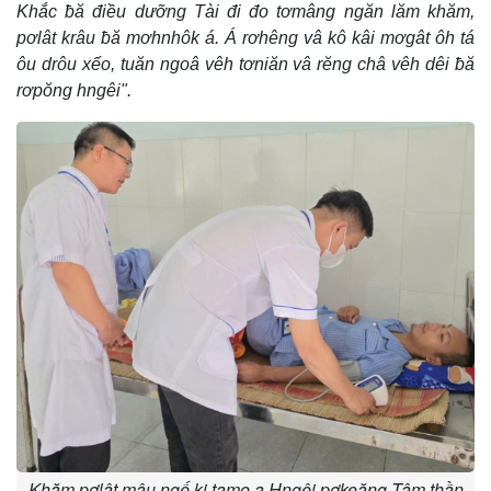
Khắc ƀă điều dưỡng Tài đi đo tơmâng ngăn lăm khăm,
pơlât krâu ƀă mơhnhôk á. Á rơhêng vâ kô kâi mơgât ôh tá
ôu drôu xếo, tuăn ngoâ vêh tơniăn vâ rĕng châ vêh dêi ƀă
rơpŏng hngêi".
Khăm pơlât mâu ngế ki tamo a Hngêi pơkeăng Tâm thần