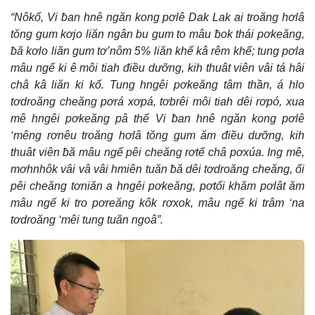
“Nôkố, Vi ƀan hnê ngăn kong pơlê Dak Lak ai troăng hơlâ
tŏng gum kơjo liăn ngân bu gum to mâu ƀok thái pơkeăng,
ƀă kơlo liăn gum tơ’nôm 5% liăn khế kâ rêm khế; tung pơla
mâu ngế ki ê môi tiah điều dưỡng, kih thuât viên vâi tá hâi
châ kâ liăn ki kố. Tung hngêi pơkeăng tâm thần, á hlo
tơdroăng cheăng pơrá xơpá, tơbrêi môi tiah dêi rơpó, xua
mê hngêi pơkeăng pâ thế Vi ƀan hnê ngăn kong pơlê
‘mêng rơnêu troăng hơlâ tŏng gum ăm điều dưỡng, kih
thuât viên ƀă mâu ngế pêi cheăng rơtế châ pơxúa. Ing mê,
mơhnhôk vâi vâ vâi hmiên tuăn ƀă dêi tơdroăng cheăng, ối
pêi cheăng tơniăn a hngêi pơkeăng, pơtối khăm pơlât ăm
mâu ngế ki tro pơreăng kôk rơxok, mâu ngế ki trâm ‘na
tơdroăng ‘mêi tung tuăn ngoâ”.