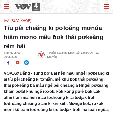
IVÁ (SỨC KHỎE)
Tíu pêi cheăng ki pơloăng mơnúa
hiâm mơno mâu ƀok thái pơkeăng
rêm hâi
Thứ tư, 05:00,
Tơplôu: Katarina Nga/Tuấn Long/VOV Tây
20/05/2026
Nguyên
VOV.Xơ Đăng - Tung pơla ai hên mâu hngêi pơkeăng ki
ai tíu pêi cheăng ki tơniăn, mê khu ƀok thái pơkeăng,
thái pơkeăng ƀă mâu ngế pêi cheăng a Hngêi pơkeăng
khăm pơlât khu ngế rơxok, kôk kong pơlê Dak Lak
athế trâm mâ hên mâu tơdroăng ki ai tơdjâk troh
tơdroăng cheăng xiâm ki krê xêh. Mơngế kôk, rơxok
mơni kô trâm tơdroăng ki tro tơdjâk troh ‘na tuăn ngôa,