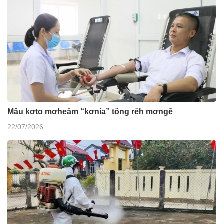
Mâu kơto mơheăm “kơnía” tŏng rêh mơngế
22/07/2026