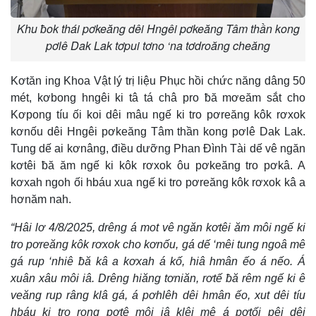
Khu ƀok thái pơkeăng dêi Hngêi pơkeăng Tâm thần kong
pơlê Dak Lak tơpui tơno ‘na tơdroăng cheăng
Kơtăn ing Khoa Vật lý trị liệu Phục hồi chức năng dâng 50
mét, kơbong hngêi ki tâ tá châ pro ƀă mơeăm sắt cho
Kơpong tíu ối koi dêi mâu ngế ki tro pơreăng kôk rơxok
kơnốu dêi Hngêi pơkeăng Tâm thần kong pơlê Dak Lak.
Tung dế ai kơnâng, điều dưỡng Phan Đình Tài dế vê ngăn
kơtêi ƀă ăm ngế ki kôk rơxok ôu pơkeăng tro pơkâ. A
kơxah ngoh ối hbáu xua ngế ki tro pơreăng kôk rơxok kâ a
hơnăm nah.
“Hâi lơ 4/8/2025, drêng á mot vê ngăn kơtêi ăm môi ngế ki
tro pơreăng kôk rơxok cho kơnốu, gá dế ‘mêi tung ngoâ mê
gá rup ‘nhiê ƀă kâ a kơxah á kố, hiâ hmân ếo á nếo. Á
xuân xâu môi iâ. Drêng hiăng tơniăn, rơtế ƀă rêm ngế ki ê
veăng rup râng klâ gá, á pơhlêh dêi hmân ếo, xut dêi tíu
hbáu ki tro rong pơtê môi iâ klêi mê á pơtối pêi dêi