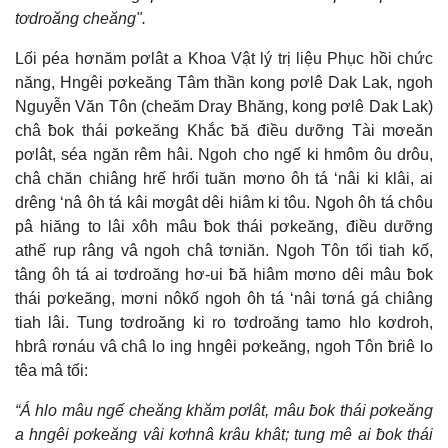
tơdroăng cheăng".
Lối péa hơnăm pơlât a Khoa Vật lý trị liệu Phục hồi chức
năng, Hngêi pơkeăng Tâm thần kong pơlê Dak Lak, ngoh
Nguyễn Văn Tôn (cheăm Dray Bhăng, kong pơlê Dak Lak)
châ ƀok thái pơkeăng Khắc ƀă điều dưỡng Tài mơeăn
pơlât, séa ngăn rêm hâi. Ngoh cho ngế ki hmôm ôu drôu,
châ chăn chiâng hrế hrối tuăn mơno ôh tá ‘nâi ki klâi, ai
drêng ‘nâ ôh tá kâi mơgât dêi hiâm ki tôu. Ngoh ôh tá chôu
pâ hiăng to lâi xôh mâu ƀok thái pơkeăng, điều dưỡng
athế rup râng vâ ngoh châ tơniăn. Ngoh Tôn tối tiah kố,
tâng ôh tá ai tơdroăng hơ-ui ƀă hiâm mơno dêi mâu ƀok
thái pơkeăng, mơni nôkố ngoh ôh tá ‘nâi tơná gá chiâng
tiah lâi. Tung tơdroăng ki ro tơdroăng tamo hlo kơdroh,
hbrâ rơnáu vâ châ lo ing hngêi pơkeăng, ngoh Tôn ƀriê lo
têa mâ tối:
“Á hlo mâu ngế cheăng khăm pơlât, mâu ƀok thái pơkeăng
a hngêi pơkeăng vâi kơhnâ krâu khât; tung mê ai ƀok thái