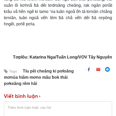
xuân ối kơhnâ ƀă dêi tơdroăng cheăng, rak ngăn pơlât
krâu vâ hên ngế ki tamo ‘na tuăn ngoâ ôh tá tơniăn chiâng
tơniăn, tuăn ngoâ vêh lĕm ƀă châ vêh dêi ƀă rơpŏng
hngêi, pơlê pơla.
Tơplôu: Katarina Nga/Tuấn Long/VOV Tây Nguyên
Tíu pêi cheăng ki pơloăng
Tags:
mơnúa hiâm mơno mâu ƀok thái
pơkeăng rêm hâi
Viết bình luận