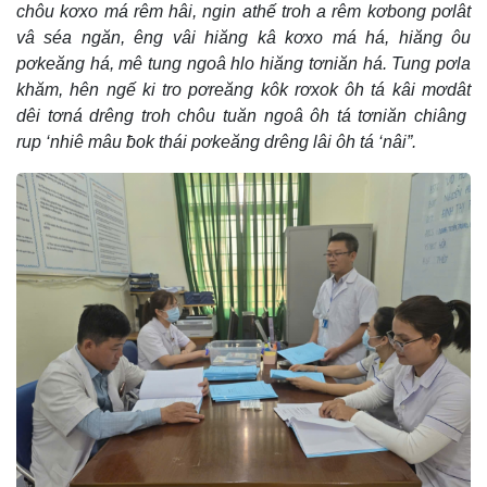
chôu kơxo má rêm hâi, ngin athế troh a rêm kơbong pơlât
vâ séa ngăn, êng vâi hiăng kâ kơxo má há, hiăng ôu
pơkeăng há, mê tung ngoâ hlo hiăng tơniăn há. Tung pơla
khăm, hên ngế ki tro pơreăng kôk rơxok ôh tá kâi mơdât
dêi tơná drêng troh chôu tuăn ngoâ ôh tá tơniăn chiâng
rup ‘nhiê mâu ƀok thái pơkeăng drêng lâi ôh tá ‘nâi”.