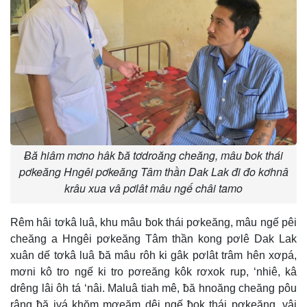
Ƀă hiâm mơno hâk ƀă tơdroăng cheăng, mâu ƀok thái
pơkeăng Hngêi pơkeăng Tâm thần Dak Lak đi đo kơhnâ
krâu xua vâ pơlât mâu ngế châi tamo
Rêm hâi tơkâ luâ, khu mâu ƀok thái pơkeăng, mâu ngế pêi
cheăng a Hngêi pơkeăng Tâm thần kong pơlê Dak Lak
xuân dế tơkâ luâ ƀă mâu rôh ki gâk pơlât trâm hên xơpá,
mơni kô tro ngế ki tro pơreăng kôk rơxok rup, ‘nhiê, kâ
drêng lâi ôh tá ‘nâi. Maluâ tiah mê, ƀă hnoăng cheăng pôu
râng ƀă ivá khŏm mơeăm dêi ngế ƀok thái pơkeăng, vâi