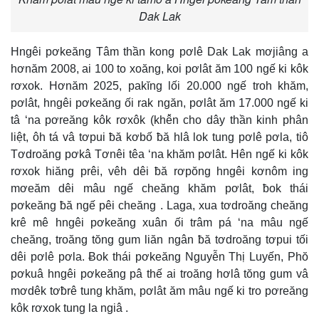
Dak Lak
Hngêi pơkeăng Tâm thần kong pơlê Dak Lak mơjiâng a
hơnăm 2008, ai 100 to xoăng, koi pơlât ăm 100 ngế ki kôk
rơxok. Hơnăm 2025, pakĭng lối 20.000 ngế troh khăm,
pơlât, hngêi pơkeăng ối rak ngăn, pơlât ăm 17.000 ngế ki
tâ ‘na pơreăng kôk rơxôk (khê̆n cho dây thần kinh phân
liệt, ôh tá vâ tơpui ƀă kơbố ƀă hlâ lok tung pơlê pơla, tiô
Tơdroăng pơkâ Tơnêi têa ‘na khăm pơlât. Hên ngế ki kôk
rơxok hiăng prêi, vêh dêi ƀă rơpŏng hngêi kơnôm ing
mơeăm dêi mâu ngế cheăng khăm pơlât, ƀok thái
pơkeăng ƀă ngế pêi cheăng . Laga, xua tơdroăng cheăng
krê mê hngêi pơkeăng xuân ối trâm pá ‘na mâu ngế
cheăng, troăng tŏng gum liăn ngân ƀă tơdroăng tơpui tối
dêi pơlê pơla. Ƀok thái pơkeăng Nguyễn Thị Luyến, Phŏ
pơkuâ hngêi pơkeăng pâ thế ai troăng hơlâ tŏng gum vâ
mơdêk tơƀrê tung khăm, pơlât ăm mâu ngế ki tro pơreăng
kôk rơxok tung la ngiâ .