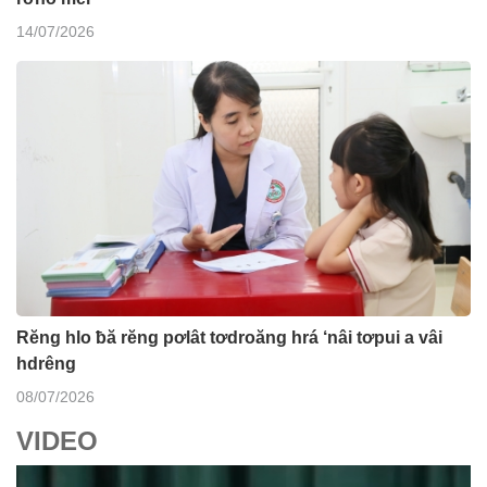
14/07/2026
Rĕng hlo ƀă rĕng pơlât tơdroăng hrá ‘nâi tơpui a vâi
hdrêng
08/07/2026
VIDEO