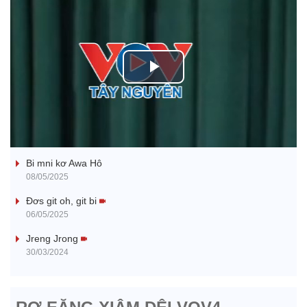
P
l
Ba ối dê̆ Dam Teang
a
Bi mni kơ Awa Hô
y
08/05/2025
V
Đơs git oh, git bi
06/05/2025
i
Jreng Jrong
30/03/2024
d
e