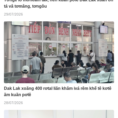
tá vâ tơmâng, tơngôu
29/07/2026
Dak Lak xoăng 400 rơtal liăn khăm ivá rêm khế tê kơtê
ăm kuăn pơlê
28/07/2026