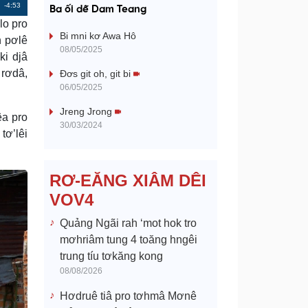
a
Remaining
-4:53
Ba ối dê̆ Dam Teang
lo pro
Time
y
Bi mni kơ Awa Hô
n pơlê
08/05/2025
ki djâ
V
 rơdâ,
Đơs git oh, git bi
06/05/2025
i
Jreng Jrong
êa pro
d
30/03/2024
tơ’lêi
e
RƠ-EĂNG XIÂM DÊI
o
VOV4
Quảng Ngãi rah ‘mot hok tro
mơhriâm tung 4 toăng hngêi
trung tíu tơkăng kong
08/08/2026
Hơdruê tiâ pro tơhmâ Mơnê