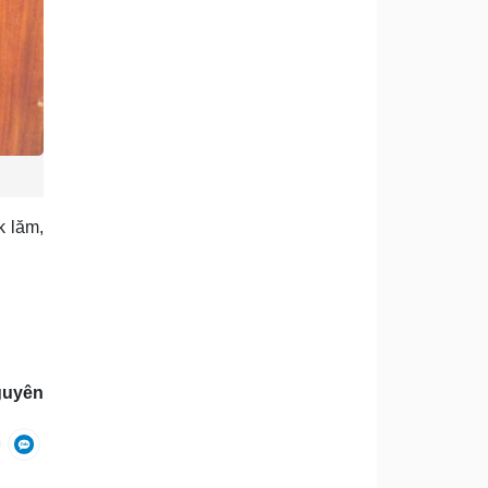
k lăm,
guyên