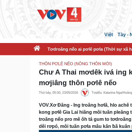
Việt
Tày -
Tơdroăng nếo ai pơlê pơla (Thời sự xã h
THÔN PƠLÊ NẾO (NÔNG THÔN MỚI)
Chư A Thai mơdêk ivá ing 
mơjiâng thôn pơlê nếo
Thứ bảy, 05:00, 23/05/2026
Tơplôu: Katarina Nga/Hoà
VOV.Xơ Đăng - Ing troăng hơlâ, hlo achê
kong pơlê Gia Lai hiăng môi tuăn pleăng 
troăng nếo pro mê ôh tá gum to tơdroăng 
dêi rơpó, môi tuăn pơla mâu kăn ƀă kuăn 