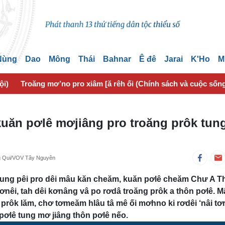
 Nùng
Dao
Mông
Thái
Bahnar
Ê đê
Jarai
K'Ho
M
ội)
Troăng mơ’no pro xiâm [ă rêh ối (Chính sách và cuộc sốn
kuăn pơlê mơjiâng pro troăng prôk tun
ng Qui/VOV Tây Nguyên
 tung pêi pro dêi mâu kăn cheăm, kuăn pơlê cheăm Chư A Th
tơnêi, tah dêi kơnâng vâ po rơdâ troăng prôk a thôn pơlê. 
prôk lăm, chơ tơmeăm hlâu tâ mê ối mơhno ki rơdêi ‘nâi t
pơlê tung mơ jiâng thôn pơlê nếo.