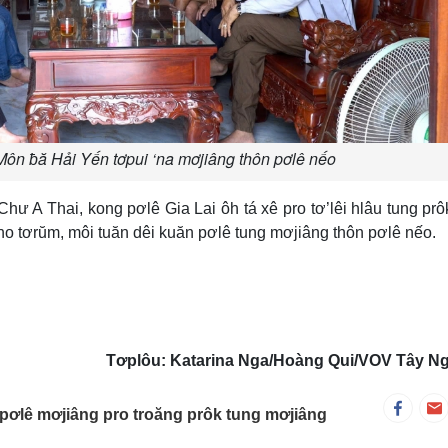
Môn ƀă Hải Yến tơpui ‘na mơjiâng thôn pơlê nếo
hư A Thai, kong pơlê Gia Lai ôh tá xê pro tơ’lêi hlâu tung prô
tơrŭm, môi tuăn dêi kuăn pơlê tung mơjiâng thôn pơlê nếo.
Tơplôu: Katarina Nga/Hoàng Qui/VOV Tây N
pơlê mơjiâng pro troăng prôk tung mơjiâng