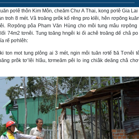
kuăn pơlê thôn Kim Môn, cheăm Chư A Thai, kong pơlê Gia Lai 
ân troh 8 mét. Vâ troăng prôk kố rĕng pro klêi, hên rơpŏng kuă
tơnêi. Rơpŏng pôa Phạm Văn Hùng cho môi tung mâu rơpŏng 
 lối 74m2 tơnêi. Tung toăng hngêi ki ối achê troăng dế châ po
ía rế pơhlêh:
ki ton mot tung plông ai 3 mét, ngin môi tuăn rơtế ƀă Tơnêi t
oăng prôk tơ’lêi hlâu, tơmeăm pêi lo ing chiâk deăng châ chơ 