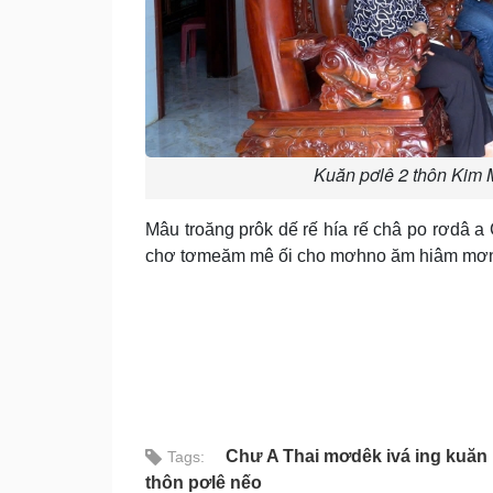
Kuăn pơlê 2 thôn Kim 
Mâu troăng prôk dế rế hía rế châ po rơdâ a C
chơ tơmeăm mê ối cho mơhno ăm hiâm mơno 
Chư A Thai mơdêk ivá ing kuăn 
Tags:
thôn pơlê nếo