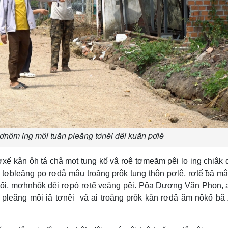
ơnôm ing môi tuăn pleăng tơnêi dêi kuăn pơlê
xế kân ôh tá châ mot tung kố vâ roê tơmeăm pêi lo ing chiâk
Vâ tơbleăng po rơdâ mâu troăng prôk tung thôn pơlê, rơtế ƀă m
 tối, mơhnhôk dêi rơpó rơtế veăng pêi. Pôa Dương Văn Phon, 
, pleăng môi iâ tơnêi vâ ai troăng prôk kân rơdâ ăm nôkố ƀă