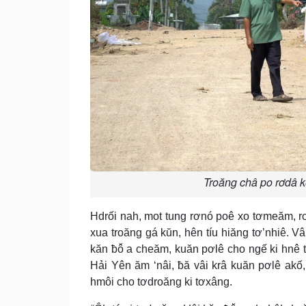
Troăng châ po rơdâ k
Hdrối nah, mot tung rơnó poê xo tơmeăm, rơ
xua troăng gá kŭn, hên tíu hiăng tơ’nhiê. 
kăn ƀô̆ a cheăm, kuăn pơlê cho ngế ki hnê
Hải Yên ăm ‘nâi, ƀă vâi krâ kuăn pơlê akố
hmôi cho tơdroăng ki tơxâng.