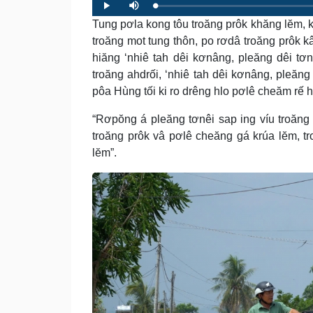
Loaded
:
Progress
:
Play
Mute
0%
0%
Tung pơla kong tôu troăng prôk khăng lĕm, 
troăng mot tung thôn, po rơdâ troăng prôk k
hiăng ‘nhiê tah dêi kơnâng, pleăng dêi 
troăng ahdrối, ‘nhiê tah dêi kơnâng, pleăng
pôa Hùng tối ki ro drêng hlo pơlê cheăm rế h
“Rơpŏng á pleăng tơnêi sap ing víu troăng 
troăng prôk vâ pơlê cheăng gá krúa lĕm, tr
lĕm”.