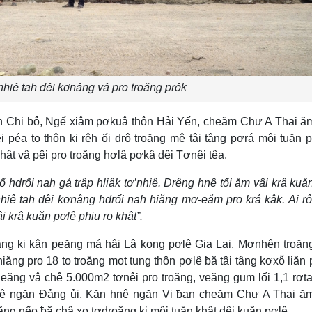
hiê tah dêi kơnâng vâ pro troăng prôk
Chi ƀô̆, Ngế xiâm pơkuâ thôn Hải Yến, cheăm Chư A Thai ăm
 péa to thôn ki rêh ối drô troăng mê tâi tâng pơrá môi tuăn 
khât vâ pêi pro troăng hơlâ pơkâ dêi Tơnêi têa.
ố hdrối nah gá trâp hliâk tơ’nhiê. Drêng hnê tối ăm vâi krâ kuă
hiê tah dêi kơnâng hdrối nah hiăng mơ-eăm pro krá kâk. Ai r
 krâ kuăn pơlê phiu ro khât”.
g ki kân peăng má hâi Lâ kong pơlê Gia Lai. Mơnhên troăn
g pro 18 to troăng mot tung thôn pơlê ƀă tâi tâng kơxô̆ liăn p
leăng vâ chê 5.000m2 tơnêi pro troăng, veăng gum lối 1,1 rơtal
ngăn Đảng ủi, Kăn hnê ngăn Vi ƀan cheăm Chư A Thai ăm 
ăng nếo ƀă châ xo tơdroăng ki môi tuăn khât dêi kuăn pơlê.