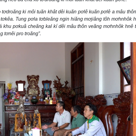
 tơdroăng ki môi tuăn khât dêi kuăn pơlê kuăn pơlê a mâu thô
tơkêa. Tung pơla tơbleăng ngin hiăng mơjiâng tôh mơhnhôk h
tá khu pơkuâ cheăng kal kí dêi mâu thôn veăng mơhnhôk hnê 
 tơnêi pro troăng”.