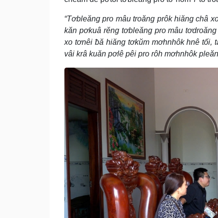
“Tơbleăng pro mâu troăng prôk hiăng châ xo
kăn pơkuâ rĕng tơbleăng pro mâu tơdroăng 
xo tơnêi ƀă hiăng tơkŭm mơhnhôk hnê tối, 
vâi krâ kuăn pơlê pêi pro rôh mơhnhôk pleăng