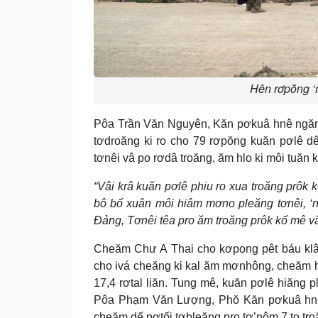
Hên rơpŏng ‘n
Pôa Trần Văn Nguyên, Kăn pơkuâ hnê ngăn 
tơdroăng ki ro cho 79 rơpŏng kuăn pơlê dêi
tơnêi vâ po rơdâ troăng, ăm hlo ki môi tuăn 
“Vâi krâ kuăn pơlê phiu ro xua troăng prôk k
bô bố xuân môi hiâm mơno pleăng tơnêi, ‘n
Đảng, Tơnêi têa pro ăm troăng prôk kố mê vâi
Cheăm Chư A Thai cho kơpong pêt báu klân
cho ivá cheăng ki kal ăm mơnhông, cheăm hiăn
17,4 rơtal liăn. Tung mê, kuăn pơlê hiăng p
Pôa Phạm Văn Lượng, Phŏ Kăn pơkuâ hnê 
cheăm dế pơtối tơbleăng pro tơ’nôm 7 to tro