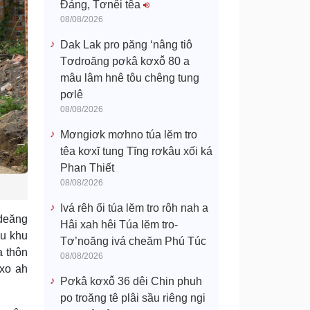
Đảng, Tơnêi têa
08/08/2026
Dak Lak pro păng ‘nâng tiô
Tơdroăng pơkâ kơxô̆ 80 a
mâu lâm hnê tôu chêng tung
pơlê
08/08/2026
Mơngiơk mơhno túa lĕm tro
têa kơxĭ tung Tĭng rơkâu xối ká
Phan Thiết
08/08/2026
Ivá rêh ối túa lĕm tro rôh nah a
 deăng
Hâi xah hêi Túa lĕm tro-
âu khu
Tơ’noăng ivá cheăm Phú Túc
a thôn
08/08/2026
 xo ah
Pơkâ kơxô̆ 36 dêi Chin phuh
po troăng tê plâi sầu riêng ngi