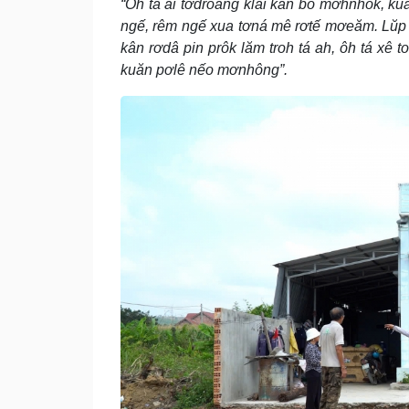
“Ôh tá ai tơdroăng klâi kăn ƀô̆ mơhnhôk, ku
ngế, rêm ngế xua tơná mê rơtế mơeăm. Lŭp ch
kân rơdâ pin prôk lăm troh tá ah, ôh tá xê t
kuăn pơlê nếo mơnhông”.