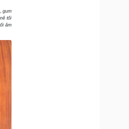
n, gum
nê tối
tối ăm