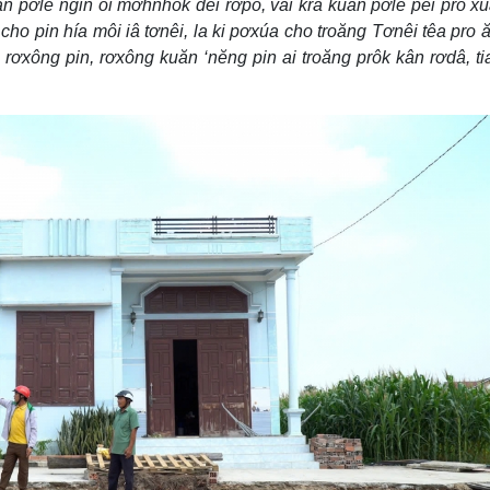
ăn pơlê ngin ối mơhnhôk dêi rơpó, vâi krâ kuăn pơlê pêi pro x
o pin hía môi iâ tơnêi, la ki pơxúa cho troăng Tơnêi têa pro 
o rơxông pin, rơxông kuăn ‘nĕng pin ai troăng prôk kân rơdâ, t