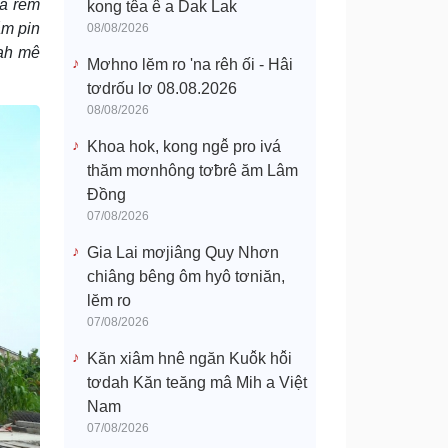
ua rêm
kong têa ê a Dak Lak
ăm pin
08/08/2026
iah mê
Mơhno lĕm ro 'na rêh ối - Hâi
tơdrốu lơ 08.08.2026
08/08/2026
Khoa hok, kong ngê̆ pro ivá
thăm mơnhông tơƀrê ăm Lâm
Đồng
07/08/2026
Gia Lai mơjiâng Quy Nhơn
chiâng bêng ôm hyô tơniăn,
lĕm ro
07/08/2026
Kăn xiâm hnê ngăn Kuô̆k hô̆i
tơdah Kăn teăng mâ Mih a Việt
Nam
07/08/2026