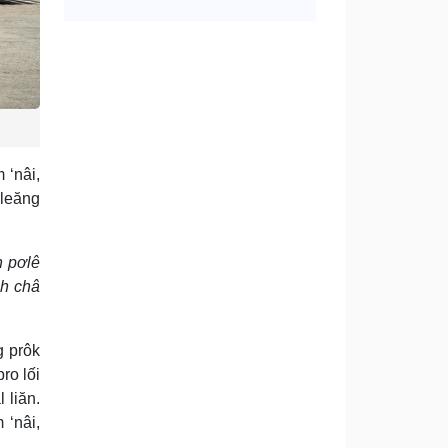
 ‘nâi,
pleăng
n pơlê
ôh châ
g prôk
ro lối
 liăn.
‘nâi,