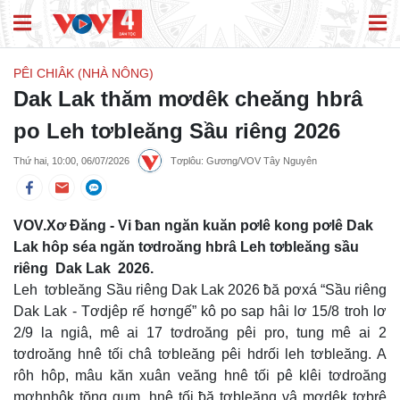
PÊI CHIÂK (NHÀ NÔNG)
Dak Lak thăm mơdêk cheăng hbrâ
po Leh tơbleăng Sầu riêng 2026
Thứ hai, 10:00, 06/07/2026
Tơplôu: Gương/VOV Tây Nguyên
VOV.Xơ Đăng - Vi ƀan ngăn kuăn pơlê kong pơlê Dak
Lak hôp séa ngăn tơdroăng hbrâ Leh tơbleăng sầu
riêng Dak Lak 2026.
Leh tơbleăng Sầu riêng Dak Lak 2026 ƀă pơxá “Sầu riêng
Dak Lak - Tơdjêp rế hơngế” kô po sap hâi lơ 15/8 troh lơ
2/9 la ngiâ, mê ai 17 tơdroăng pêi pro, tung mê ai 2
tơdroăng hnê tối châ tơbleăng pêi hdrối leh tơbleăng. A
rôh hôp, mâu kăn xuân veăng hnê tối pê klêi tơdroăng
mơhnhôk tŏng gum, hnê tối ƀă tơbleăng vâ mơdêk tơbrê