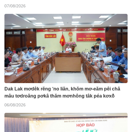
07/08/2026
Dak Lak mơdêk rĕng ‘no liăn, khŏm mơ-eăm pêi châ
mâu tơdroăng pơkâ thăm mơnhông tâk péa kơxô̆
06/08/2026