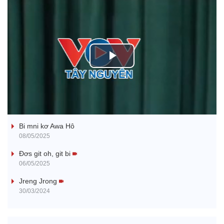
P
l
Ba ối dê̆ Dam Teang
a
Bi mni kơ Awa Hô
y
08/05/2025
V
Đơs git oh, git bi
06/05/2025
i
Jreng Jrong
30/03/2024
d