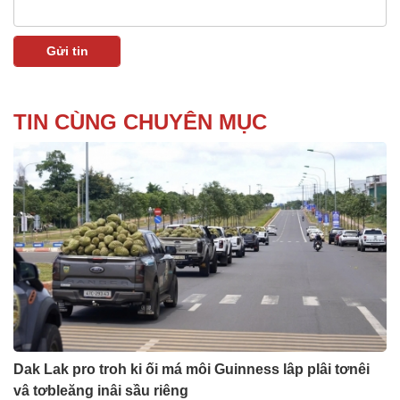
TIN CÙNG CHUYÊN MỤC
Dak Lak pro troh ki ối má môi Guinness lâp plâi tơnêi
vâ tơbleăng inâi sầu riêng