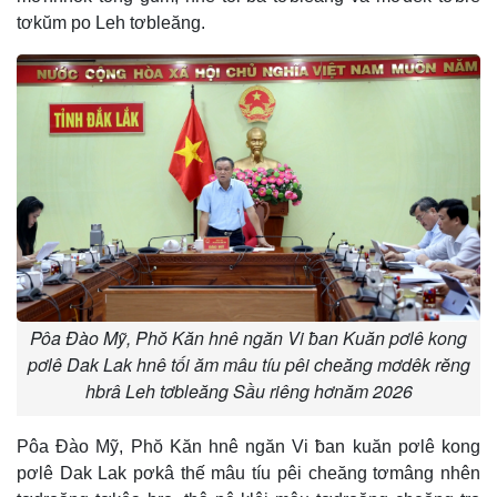
tơkŭm po Leh tơbleăng.
Pôa Đào Mỹ, Phŏ Kăn hnê ngăn Vi ƀan Kuăn pơlê kong
pơlê Dak Lak hnê tối ăm mâu tíu pêi cheăng mơdêk rĕng
hbrâ Leh tơbleăng Sầu riêng hơnăm 2026
Pôa Đào Mỹ, Phŏ Kăn hnê ngăn Vi ƀan kuăn pơlê kong
pơlê Dak Lak pơkâ thế mâu tíu pêi cheăng tơmâng nhên