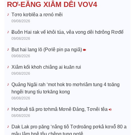
e
RƠ-EĂNG XIÂM DÊI VOV4
o
Tơro kơblêa a rơnó mêi
09/08/2026
Ƀuôn Hai rak vế khôi túa, vêa vong dêi hdrông Rơđế
09/08/2026
But hai lang lŏ (Pơlê pin pa ngiâ)
09/08/2026
Xiâm kối khoh chiâng ai kuăn rui
09/08/2026
Quảng Ngãi rah ‘mot hok tro mơhriâm tung 4 toăng
hngêi trung tíu tơkăng kong
08/08/2026
Hơdruê tiâ pro tơhmâ Mơnê Đảng, Tơnêi têa
08/08/2026
Dak Lak pro păng ‘nâng tiô Tơdroăng pơkâ kơxô̆ 80 a
mâu lâm hnê tôu chêng tung pơlê