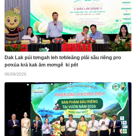
Dak Lak púi tơngah leh tơbleăng plâi sầu riêng pro
pơxúa krá kak ăm mơngế ki pêt
06/08/2026