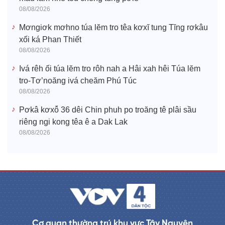
08/08/2026
Mơngiơk mơhno túa lĕm tro têa kơxĭ tung Tĭng rơkâu
xối ká Phan Thiết
08/08/2026
Ivá rêh ối túa lĕm tro rôh nah a Hâi xah hêi Túa lĕm
tro-Tơ’noăng ivá cheăm Phú Túc
08/08/2026
Pơkâ kơxô̆ 36 dêi Chin phuh po troăng tê plâi sầu
riêng ngi kong têa ê a Dak Lak
08/08/2026
Cơ quan thường trú khu vực Tây Nguyên