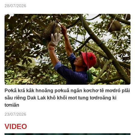
28/07/2026
Pơkâ krá kâk hnoăng pơkuâ ngăn kơchơ tê mơdró plâi
sầu riêng Dak Lak khô khối mot tung tơdroăng ki
tơniăn
23/07/2026
VIDEO