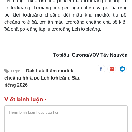
tơdroăng tơkêa bro, thâ pê klêi mâu tơdroăng cheăng tro
tiô tơdroăng. Tơmâng hnê pêi, ngăn nhên ivá pêi ƀă rĕng
pê klêi tơdroăng cheăng dêi mâu khu mơdró, tíu pêi
cheăng rơtế ƀă, tơniăn mâu tơdroăng cheăng châ pê klêi,
ƀă châ pơ-eăng lâp lu tơdroăng Leh tơbleăng.
Tơplôu: Gương/VOV Tây Nguyên
Dak Lak thăm mơdêk
Tags:
cheăng hbrâ po Leh tơbleăng Sầu
riêng 2026
Viết bình luận