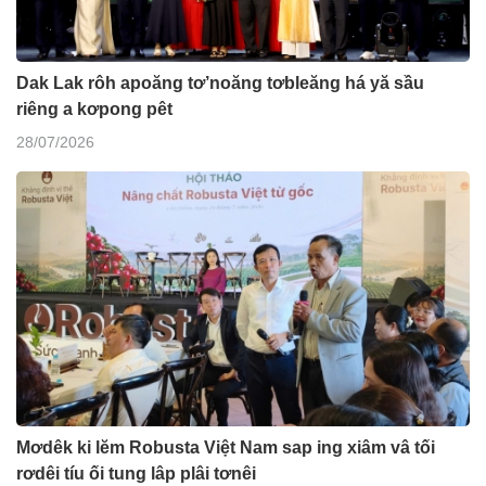
Dak Lak rôh apoăng tơ’noăng tơbleăng há yă sầu
riêng a kơpong pêt
28/07/2026
Mơdêk ki lĕm Robusta Việt Nam sap ing xiâm vâ tối
rơdêi tíu ối tung lâp plâi tơnêi