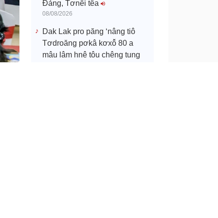
Đảng, Tơnêi têa
08/08/2026
Dak Lak pro păng ‘nâng tiô
Tơdroăng pơkâ kơxô̆ 80 a
mâu lâm hnê tôu chêng tung
pơlê
tơnêi
08/08/2026
Mơngiơk mơhno túa lĕm tro
cheăng
têa kơxĭ tung Tĭng rơkâu xối ká
deăng,
Phan Thiết
heăng,
08/08/2026
a, tah
Ivá rêh ối túa lĕm tro rôh nah a
Hâi xah hêi Túa lĕm tro-
Tơ’noăng ivá cheăm Phú Túc
08/08/2026
y/VOV
Pơkâ kơxô̆ 36 dêi Chin phuh
po troăng tê plâi sầu riêng ngi