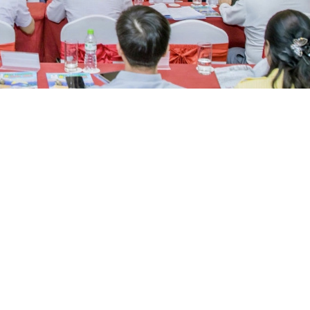
cheăng khoa hok, mâu ngế rơkê ƀă teăng mâ khu tê mơdró tung 
têa ƀă lâp plâi tơnêi
al rĕng pêi pro pơkâ tâi tâng ƀă mơhnhôk mơ’no liăn pêi 
ơhnhôk mơ’no liăn cheăng mơnhông mơdêk têa ƀă pêi chiâk 
tơdế Tơnêi têa – Tây Nguyên’’ xuân po roh tơ’lêi mơ’no liăn c
rŭm cheăng tơnêi têa – ngế krê (PPP) bâ kêi đeăng kơvâ tê
mơnhông krá tơniăn ăm lâp kơpong.
Tơplôu: A Sa L