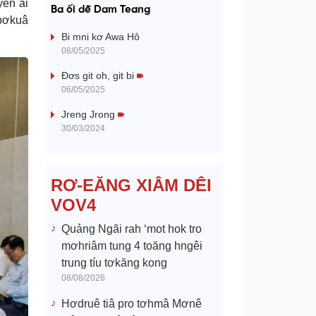
a
yên ai
Ba ối dê̆ Dam Teang
 pơkuâ
y
Bi mni kơ Awa Hô
08/05/2025
V
Đơs git oh, git bi
06/05/2025
i
Jreng Jrong
d
30/03/2024
e
RƠ-EĂNG XIÂM DÊI
o
VOV4
Quảng Ngãi rah ‘mot hok tro
mơhriâm tung 4 toăng hngêi
trung tíu tơkăng kong
08/08/2026
Hơdruê tiâ pro tơhmâ Mơnê