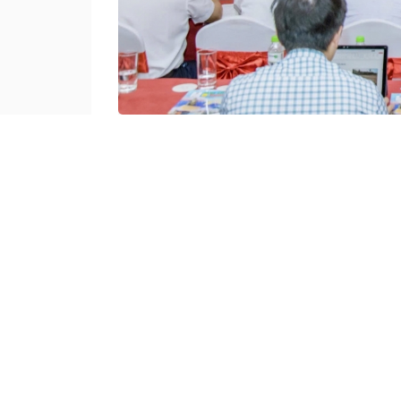
Hôp tơno ai veăng dêi mâu khu pơkuâ, ngế 
Vâ mơnhông tơdroăng kố, mâu kong pơlê k
kơmăi kơmok. Hôp tơno ‘’Pơkuâ, xúa ƀă m
thôn pơlê nếo ƀă on tơhrik krúa lĕm peăng 
mơhnhôk mơngế pêi cheăng ung tơdroăng tơ
lôi mâu tíu ki kreăng nôkố, tơmiât la ngiâ 