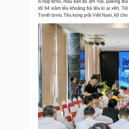
A hôp tơno, mâu kăn tối ăm ‘nâi, pakĭng tê
lối 94 xiâm têa khoăng ƀă têa ki ai xêh. 
Tơnêi tơníu Têa kong prâi Việt Nam, kố ch