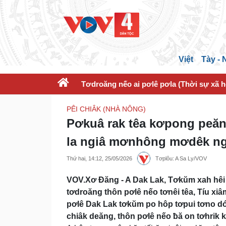
Việt
Tày -
Tơdroăng nếo ai pơlê pơla (Thời sự xã h
PÊI CHIÂK (NHÀ NÔNG)
Pơkuâ rak têa kơpong peăn
la ngiâ mơnhông mơdêk ng
Thứ hai, 14:12, 25/05/2026
Tơplôu: A Sa Ly/VOV
VOV.Xơ Đăng - A Dak Lak, Tơkŭm xah hêi
tơdroăng thôn pơlê nếo tơnêi têa, Tíu xiâ
pơlê Dak Lak tơkŭm po hôp tơpui tơno dó 
chiâk deăng, thôn pơlê nếo ƀă on tơhrik