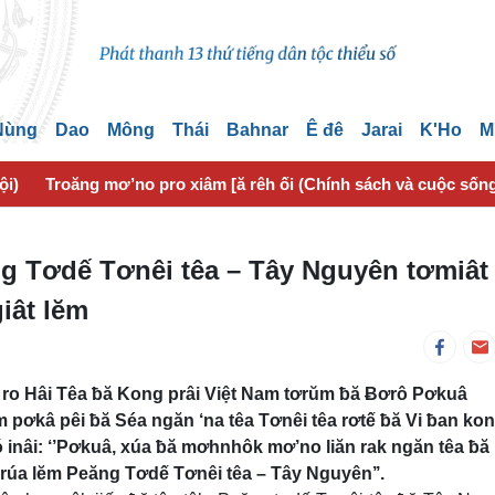
 Nùng
Dao
Mông
Thái
Bahnar
Ê đê
Jarai
K'Ho
M
ội)
Troăng mơ’no pro xiâm [ă rêh ối (Chính sách và cuộc sốn
g Tơdế Tơnêi têa – Tây Nguyên tơmiât 
iât lĕm
 ro Hâi Têa ƀă Kong prâi Việt Nam tơrŭm ƀă Ƀơrô Pơkuâ
m pơkâ pêi ƀă Séa ngăn ‘na têa Tơnêi têa rơtế ƀă Vi ƀan ko
inâi: ‘’Pơkuâ, xúa ƀă mơhnhôk mơ’no liăn rak ngăn têa ƀă 
 krúa lĕm Peăng Tơdế Tơnêi têa – Tây Nguyên’’.