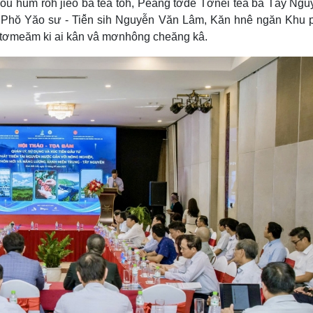
a ôu hum rôh jiếo ƀă têa tôh, Peăng tơdế Tơnêi têa ƀă Tây Ngu
Tiô Phŏ Yăo sư - Tiê̆n sih Nguyễn Văn Lâm, Kăn hnê ngăn Khu
o tơmeăm ki ai kân vâ mơnhông cheăng kâ.