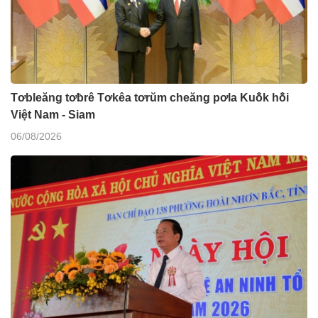
Tơbleăng tơƀrê Tơkêa tơrŭm cheăng pơla Kuô̆k hô̆i
Việt Nam - Siam
06/08/2026