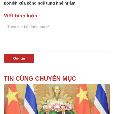
pơhlêh xúa kŏng ngê̆ tung hnê hriâm
Viết bình luận
TIN CÙNG CHUYÊN MỤC