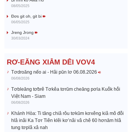
Bi mni kơ Awa Hô
y
08/05/2025
V
Đơs git oh, git bi
06/05/2025
i
Jreng Jrong
30/03/2024
d
e
RƠ-EĂNG XIÂM DÊI VOV4
o
Tơdroăng nếo ai - Hâi pŭn lơ 06.08.2026
06/08/2026
Tơbleăng tơƀrê Tơkêa tơrŭm cheăng pơla Kuô̆k hô̆i
Việt Nam - Siam
06/08/2026
Khánh Hòa: Ti tăng chiâ rôu tơkŭm kơxêng kiâ mô đô̆i
hlâ inâi Ka Tơr Tiên klêi kơ’nâi vâ chê 60 hơnăm hlâ
tung tơplâ xâ nah