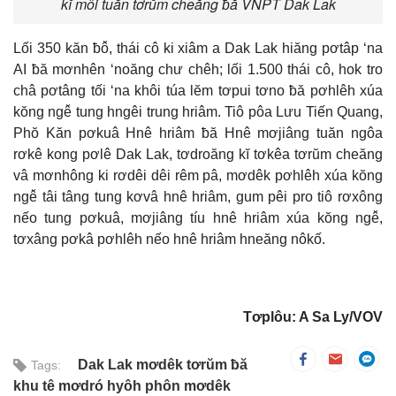
kĭ môi tuăn tơrŭm cheăng ƀă VNPT Dak Lak
Lối 350 kăn ƀô̆, thái cô ki xiâm a Dak Lak hiăng pơtâp ‘na
AI ƀă mơnhên ‘noăng chư chêh; lối 1.500 thái cô, hok tro
châ pơtâng tối ‘na khôi túa lĕm tơpui tơno ƀă pơhlêh xúa
kŏng ngê̆ tung hngêi trung hriâm. Tiô pôa Lưu Tiến Quang,
Phŏ Kăn pơkuâ Hnê hriâm ƀă Hnê mơjiâng tuăn ngôa
rơkê kong pơlê Dak Lak, tơdroăng kĭ tơkêa tơrŭm cheăng
vâ mơnhông ki rơdêi dêi rêm pâ, mơdêk pơhlêh xúa kŏng
ngê̆ tâi tâng tung kơvâ hnê hriâm, gum pêi pro tiô rơxông
nếo tung pơkuâ, mơjiâng tíu hnê hriâm xúa kŏng ngê̆,
tơxâng pơkâ pơhlêh nếo hnê hriâm hneăng nôkố.
Tơplôu: A Sa Ly/VOV
Dak Lak mơdêk tơrŭm ƀă
Tags:
khu tê mơdró hyôh phôn mơdêk