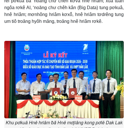
rêi pơkuâ ƀă ‘noăng chư chêh kơvâ hnê hriâm; xúa tuăn
ngôa rơkê AI, ‘noăng chư chêh kân (Big Data) tung pơkuâ,
hnê hriâm; mơnhông hriâm kơxô̆, hnê hriâm tơdrêng tung
um tiô troăng hyôh măng, troăng hnê hriâm rơkê.
Khu pơkuâ Hnê hriâm ƀă Hnê mơjiâng kong pơlê Dak Lak