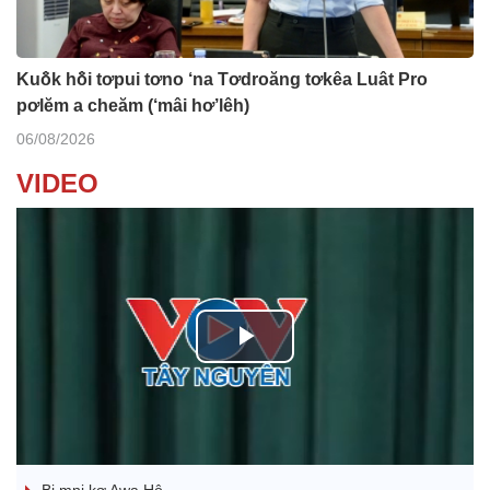
Kuô̆k hô̆i tơpui tơno ‘na Tơdroăng tơkêa Luât Pro
pơlĕm a cheăm (‘mâi hơ’lêh)
06/08/2026
VIDEO
P
l
Ba ối dê̆ Dam Teang
a