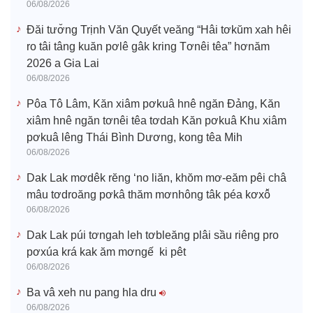
06/08/2026
Đăi tươ̆ng Trịnh Văn Quyết veăng “Hâi tơkŭm xah hêi
ro tâi tâng kuăn pơlê gâk kring Tơnêi têa” hơnăm
2026 a Gia Lai
06/08/2026
Pôa Tô Lâm, Kăn xiâm pơkuâ hnê ngăn Đảng, Kăn
xiâm hnê ngăn tơnêi têa tơdah Kăn pơkuâ Khu xiâm
pơkuâ lêng Thái Bình Dương, kong têa Mih
06/08/2026
Dak Lak mơdêk rĕng ‘no liăn, khŏm mơ-eăm pêi châ
mâu tơdroăng pơkâ thăm mơnhông tâk péa kơxô̆
06/08/2026
Dak Lak púi tơngah leh tơbleăng plâi sầu riêng pro
pơxúa krá kak ăm mơngế ki pêt
06/08/2026
Ba vâ xeh nu pang hla dru
06/08/2026