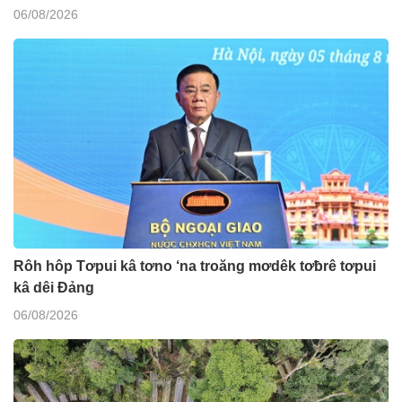
06/08/2026
Rôh hôp Tơpui kâ tơno ‘na troăng mơdêk tơƀrê tơpui
kâ dêi Đảng
06/08/2026