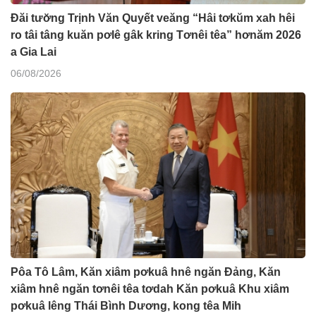
Đăi tươ̆ng Trịnh Văn Quyết veăng “Hâi tơkŭm xah hêi
ro tâi tâng kuăn pơlê gâk kring Tơnêi têa” hơnăm 2026
a Gia Lai
06/08/2026
Pôa Tô Lâm, Kăn xiâm pơkuâ hnê ngăn Đảng, Kăn
xiâm hnê ngăn tơnêi têa tơdah Kăn pơkuâ Khu xiâm
pơkuâ lêng Thái Bình Dương, kong têa Mih