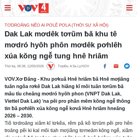
TƠDROĂNG NẾO AI PƠLÊ PƠLA (THỜI SỰ XÃ HỘI)
Dak Lak mơdêk tơrŭm ƀă khu tê
mơdró hyôh phôn mơdêk pơhlêh
xúa kŏng ngê̆ tung hnê hriâm
Thứ ba, 08:38, 12/05/2026
Tơplôu: A Sa Ly/VOV
VOV.Xơ Đăng - Khu pơkuâ Hnê hriâm ƀă Hnê mơjiâng
tuăn ngôa rơkê Dak Lak hiăng kĭ môi tuăn tơrŭm ƀă
mâu tíu cheăng mơdró hyôh phon (VNPT Dak Lak,
Viettel Dak Lak) ‘na pêi pro phân mêm kŏng ngê̆ thông
tin ƀă pơhlêh xúa kŏng ngê̆ kơvâ Hnê hriâm hneăng
2026 – 2030.
Tiô tơdroăng xiâm kĭ tơkêa, rêm pâ kô tơrŭm pêi pro hên
troăng pêi ki kal môi tiah mơjiâng tơmeăm kŏng ngê̆, xiâm