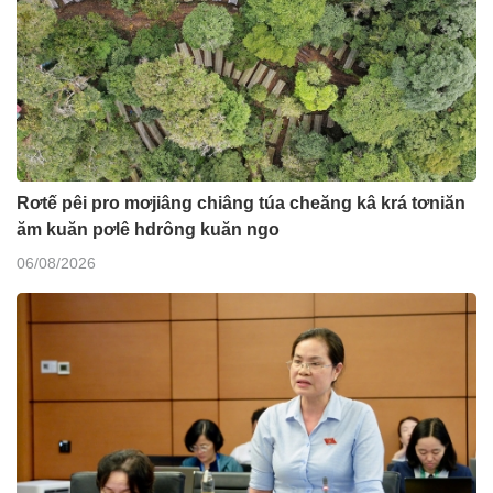
Rơtế pêi pro mơjiâng chiâng túa cheăng kâ krá tơniăn
ăm kuăn pơlê hdrông kuăn ngo
06/08/2026