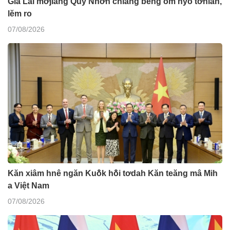
Gia Lai mơjiâng Quy Nhơn chiâng bêng ôm hyô tơniăn,
lĕm ro
07/08/2026
Kăn xiâm hnê ngăn Kuô̆k hô̆i tơdah Kăn teăng mâ Mih
a Việt Nam
07/08/2026