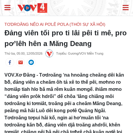
TƠDROĂNG NẾO AI PƠLÊ PƠLA (THỜI SỰ XÃ HỘI)
Đảng viên tối pro ti lâi pêi ti mê, pro
pơ’lêh hên a Măng Deang
Thứ ba, 05:00, 12/05/2026
Tơplôu: Gương/VOV Miền Trung
VOV.Xơ Đăng - Tơdroăng ‘na hnoăng cheăng dêi kăn
ƀô̆, đảng viên a cheăm ôh tá xê to thế pêi, mơhno ro
hơniâp tiah hlo ƀă mâ rêm kuăn mơngế. ihiâm mơno
“đảng viên prôk hdrối” dế chôa ‘lâng chiâng môi
tơdroăng ki tơmiât, troăng pêi a cheăm Măng Deang,
peăng mâ hâi Luô dêi kong pơlê Quảng Ngãi.
Tơdroăng tơpui hâi kố, ngin ai hơ’muăn tối ‘na
tơdroăng kăn ƀô̆, đảng viên djâ troăng ahdrối, khên
tơmiât, chiâng pêi ƀă pêi châ tơƀrê châ kuăn pơlê loi