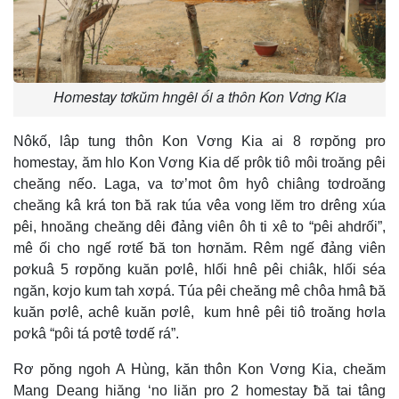
Homestay tơkŭm hngêi ối a thôn Kon Vơng Kia
Nôkố, lâp tung thôn Kon Vơng Kia ai 8 rơpŏng pro
homestay, ăm hlo Kon Vơng Kia dế prôk tiô môi troăng pêi
cheăng nếo. Laga, va tơ’mot ôm hyô chiâng tơdroăng
cheăng kâ krá ton ƀă rak túa vêa vong lĕm tro drêng xúa
pêi, hnoăng cheăng dêi đảng viên ôh ti xê to “pêi ahdrối”,
mê ối cho ngế rơtế ƀă ton hơnăm. Rêm ngế đảng viên
pơkuâ 5 rơpŏng kuăn pơlê, hlối hnê pêi chiâk, hlối séa
ngăn, kơjo kum tah xơpá. Túa pêi cheăng mê chôa hmâ ƀă
kuăn pơlê, achê kuăn pơlê, kum hnê pêi tiô troăng hơla
pơkâ “pôi tá pơtê tơdế rá”.
Rơ pŏng ngoh A Hùng, kăn thôn Kon Vơng Kia, cheăm
Mang Deang hiăng ‘no liăn pro 2 homestay ƀă tai tâng