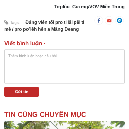
Tơplôu: Gương/VOV Miền Trung
Đảng viên tối pro ti lâi pêi ti
Tags:
mê
pro pơ’lêh hên a Măng Deang
Viết bình luận
TIN CÙNG CHUYÊN MỤC