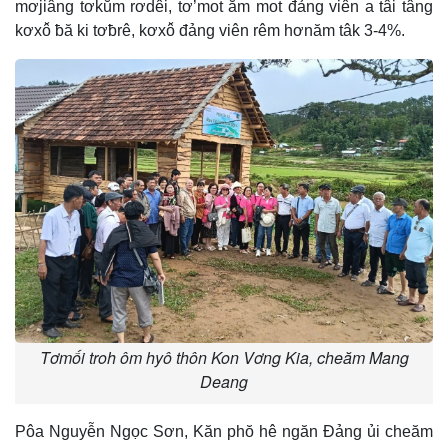
mơjiâng tơkŭm rơdêi, tơ’mot ăm mot đảng viên a tâi tâng
kơxô̆ ƀă ki tơƀrê, kơxô̆ đảng viên rêm hơnăm tâk 3-4%.
Tơmối troh ôm hyô thôn Kon Vơng Kia, cheăm Mang
Deang
Pôa Nguyễn Ngọc Sơn, Kăn phŏ hê ngăn Đảng ủi cheăm