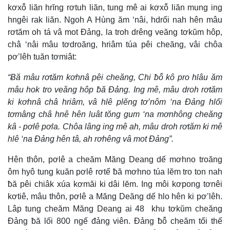
kơxô̆ liăn hrĭng rơtuh liăn, tung mê ai kơxô̆ liăn mung ing
hngêi rak liăn. Ngoh A Hùng ăm ‘nâi, hdrối nah hên mâu
rơtăm oh tá vâ mot Đảng, la troh drêng veăng tơkŭm hôp,
châ ‘nâi mâu tơdroăng, hriâm túa pêi cheăng, vâi chôa
pơ’lêh tuăn tơmiât:
“Ƀă mâu rơtăm kơhnâ pêi cheăng, Chi ƀô̆ kô pro hlâu ăm
mâu hok tro veăng hôp ƀă Đảng. Ing mê, mâu droh rơtăm
ki kơhnâ châ hriâm, vâ hlê plĕng tơ’nôm ‘na Đảng hlối
tơmâng châ hnê hên luât tŏng gum ‘na mơnhông cheăng
kâ - pơlê pơla. Chôa lâng ing mê ah, mâu droh rơtăm ki mê
hlê ‘na Đảng hên tâ, ah rơhêng vâ mot Đảng”.
Hên thôn, pơlê a cheăm Măng Deang dế mơhno troăng
ôm hyô tung kuăn pơlê rơtế ƀă mơhno túa lĕm tro ton nah
ƀă pêi chiâk xúa kơmăi ki dâi lĕm. Ing môi kơpong tơnêi
kơtiê, mâu thôn, pơlê a Măng Deăng dế hlo hên ki pơ’lêh.
Lâp tung cheăm Măng Deang ai 48 khu tơkŭm cheăng
Đảng ƀă lối 800 ngế đảng viên. Đảng ƀô̆ cheăm tối thế