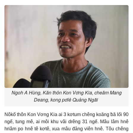
Ngoh A Hùng, Kăn thôn Kon Vơng Kia, cheăm Mang
Deang, kong pơlê Quảng Ngãi
Nôkố thôn Kon Vơng Kia ai 3 kơtum chêng koăng ƀă lối 90
ngế, tung mê, ai môi khu vâi drêng 31 ngế. Mâu lâm hnê
hriâm po hnê tê kơtê, xua mâu đảng viên hnê. Tôu chêng