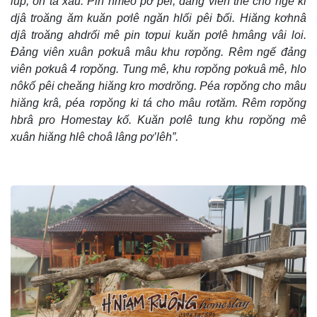
lŭp, ôh tá xâu. Pin hmếo pơ pêi, đảng viên thế cho ngế ki
djâ troăng ăm kuăn pơlê ngăn hlối pêi ƀối. Hiăng kơhnâ
djâ troăng ahdrối mê pin tơpui kuăn pơlê hmâng vâi loi.
Đảng viên xuân pơkuâ mâu khu rơpŏng. Rêm ngế đảng
viên pơkuâ 4 rơpŏng. Tung mê, khu rơpŏng pơkuâ mê, hlo
nôkố pêi cheăng hiăng kro mơdrŏng. Péa rơpŏng cho mâu
hiăng krâ, péa rơpŏng ki tá cho mâu rơtăm. Rêm rơpŏng
hbrâ pro Homestay kố. Kuăn pơlê tung khu rơpŏng mê
xuân hiăng hlê choâ lâng pơ’lêh”.