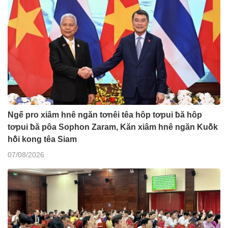
Ngế pro xiâm hnê ngăn tơnêi têa hôp tơpui ƀă hôp
tơpui ƀă pôa Sophon Zaram, Kăn xiâm hnê ngăn Kuô̆k
hô̆i kong têa Siam
07/08/2026