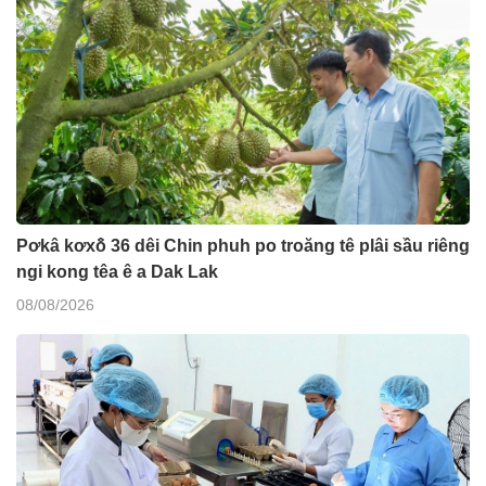
Pơkâ kơxô̆ 36 dêi Chin phuh po troăng tê plâi sầu riêng
ngi kong têa ê a Dak Lak
08/08/2026