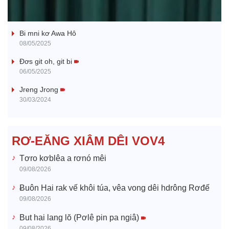
Ba ối dê̆ Dam Teang
a
Bi mni kơ Awa Hô
y
08/05/2025
V
Đơs git oh, git bi
06/05/2025
i
Jreng Jrong
30/03/2024
d
e
RƠ-EĂNG XIÂM DÊI VOV4
o
Tơro kơblêa a rơnó mêi
09/08/2026
Ƀuôn Hai rak vế khôi túa, vêa vong dêi hdrông Rơđế
09/08/2026
But hai lang lŏ (Pơlê pin pa ngiâ)
09/08/2026