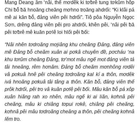
Mang Deang ăm ‘nâi, thế mơdêk ki tơƀrê tung tơkŭm hôp
Chi ƀô̆ ƀă hnoăng cheăng mơhno troăng ahdrối: “Ki klâi pá
mê ai kăn ƀô̆, đảng viên pêi hdrối”. Tiô pôa Nguyễn Ngọc
Sơn, drêng đảng viên pêi pro ahdrối, khên pêi, ‘nâi pêi ƀă
pêi tơƀrê mê kuăn pơlê loi hlối pêi ƀối:
“Nâi nhên tơdroăng mơjiâng khu cheăng Đảng, đảng viên
mê Đảng ƀô̆ cheăm xuân ai pơkâ chuyên đề, pơcháu ‘na
khu tơrŭm cheăng Đảng, tơ’mot mâu ngế mot đảng viên tá
tâi hneăng, rêm hơnăm. Đảng ƀô̆ cheăm mơnhông rơdêi
vâ pơkuâ hnê pêi cheăng tơdroăng kal kí a thôn, mơdêk
ivá hnoăng pơkuâ tâi tâng a thôn. Kăn ƀô̆, đảng viên thế
prôk hdrối, pêi tro vâ kuăn pơlê pêi ƀối. Mâu kăn ƀô̆ pá xôp
xuân hiăng rah xo nhên, mâu ngế ki ai liăn, kơhnâ pêi
cheăng, mâu ki chiâng tơpui rơkê, chiâng pêi cheăng,
kơhnâ pêi mâu tơdroăng cheăng a thôn, pêi cheăng kơhnâ
lĕm tro.