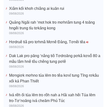
Xiâm kối khoh chiâng ai kuăn rui
09/08/2026
Quảng Ngãi rah ‘mot hok tro mơhriâm tung 4 toăng
hngêi trung tíu tơkăng kong
08/08/2026
Hơdruê tiâ pro tơhmâ Mơnê Đảng, Tơnêi têa
08/08/2026
Dak Lak pro păng ‘nâng tiô Tơdroăng pơkâ kơxô̆ 80 a
mâu lâm hnê tôu chêng tung pơlê
08/08/2026
Mơngiơk mơhno túa lĕm tro têa kơxĭ tung Tĭng rơkâu
xối ká Phan Thiết
08/08/2026
Ivá rêh ối túa lĕm tro rôh nah a Hâi xah hêi Túa lĕm
tro-Tơ’noăng ivá cheăm Phú Túc
08/08/2026