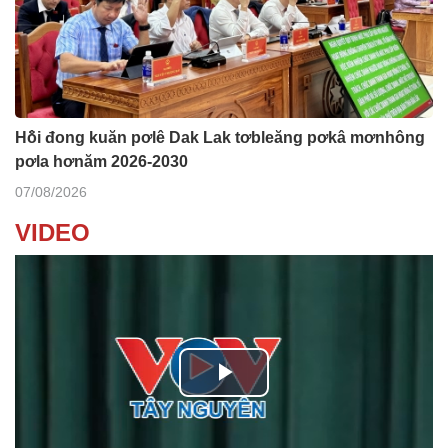
Hô̆i đong kuăn pơlê Dak Lak tơbleăng pơkâ mơnhông
pơla hơnăm 2026-2030
07/08/2026
VIDEO
P
l