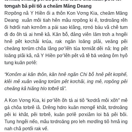
tơngah ƀă pêi tiô a cheăm Măng Deang
Rơpŏng nâ Y Hiền ối a thôn Kon Vơng Kia, cheăm Măng
Deang xuân môi tiah hên mâu rơpŏng ki ê, tơdroăng rêh
ối hdrối nah kơnôm a pái sao klâng, rơnó báu vâ chê tum
đi đo ôh tá ai hmê kâ. Kăn ƀô̆, đảng viên lăm troh a hngêi
hnê pêt kơchâi krúa, rak ngăn loăng plâi, veăng pêi
cheăng tơrŭm chôa lâng pơ’lêh túa tơmiât dêi nâ: Ing pêt
loăng plâi kâ, nâ Y Hiền pơ’lêh pêt vâ tê ƀă veăng ôm hyô
tung kuăn pơlê:
“Kơnôm ai kăn thôn, kăn hnê ngăn Chi ƀô̆ hnê pêt kơphế,
klêi mê xuân veăng tơrŭm pêt kơchâi, ing mê, rơpŏng pêi
cheăng kâ hiăng hlo tơƀrê tâ”.
A Kon Vơng Kia, ki pơ’lêh ôh tá ai tiô “kơdrâ môi xôh” mê
gá chôa tơbrê iâ. Drêng hdro kuăn mơngế khât, tơdroăng
pêi ki khât, pêi tơbrê, kuăn pơlê pơxiâm loi ƀă pêi ƀôi.
Tung hngêi nếo, mâu tơdroăng pro leh mơdĭng tiô hmâ ing
nah châ pơtối rak vế.