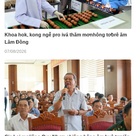
Khoa hok, kong ngê̆ pro ivá thăm mơnhông tơƀrê ăm
Lâm Đồng
07/08/2026