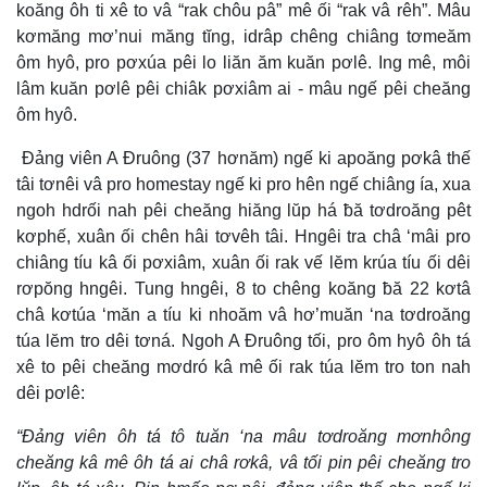
koăng ôh ti xê to vâ “rak chôu pâ” mê ối “rak vâ rêh”. Mâu
kơmăng mơ’nui măng tĭng, idrâp chêng chiâng tơmeăm
ôm hyô, pro pơxúa pêi lo liăn ăm kuăn pơlê. Ing mê, môi
lâm kuăn pơlê pêi chiâk pơxiâm ai - mâu ngế pêi cheăng
ôm hyô.
Đảng viên A Đruông (37 hơnăm) ngế ki apoăng pơkâ thế
tâi tơnêi vâ pro homestay ngế ki pro hên ngế chiâng ía, xua
ngoh hdrối nah pêi cheăng hiăng lŭp há ƀă tơdroăng pêt
kơphế, xuân ối chên hâi tơvêh tâi. Hngêi tra châ ‘mâi pro
chiâng tíu kâ ối pơxiâm, xuân ối rak vế lĕm krúa tíu ối dêi
rơpŏng hngêi. Tung hngêi, 8 to chêng koăng ƀă 22 kơtâ
châ kơtúa ‘măn a tíu ki nhoăm vâ hơ’muăn ‘na tơdroăng
túa lĕm tro dêi tơná. Ngoh A Đruông tối, pro ôm hyô ôh tá
xê to pêi cheăng mơdró kâ mê ối rak túa lĕm tro ton nah
dêi pơlê:
“Đảng viên ôh tá tô tuăn ‘na mâu tơdroăng mơnhông
cheăng kâ mê ôh tá ai châ rơkâ, vâ tối pin pêi cheăng tro