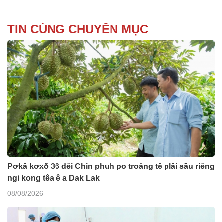
TIN CÙNG CHUYÊN MỤC
Pơkâ kơxô̆ 36 dêi Chin phuh po troăng tê plâi sầu riêng
ngi kong têa ê a Dak Lak
08/08/2026