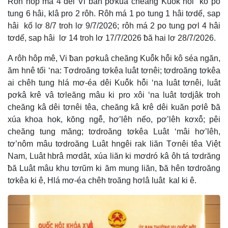
Rôh hôp má 4 dêi Vi ƀan pơkuâ cheăng Kuô̆k hô̆i kô po
tung 6 hâi, klâ pro 2 rôh. Rôh má 1 po tung 1 hâi tơdế, sap
hâi kố lơ 8/7 troh lơ 9/7/2026; rôh má 2 po tung pơl 4 hâi
tơdế, sap hâi lơ 14 troh lơ 17/7/2026 ƀă hai lơ 28/7/2026.
A rôh hôp mê, Vi ƀan pơkuâ cheăng Kuô̆k hô̆i kô séa ngăn,
ăm hnê tối ‘na: Tơdroăng tơkêa luât tơnêi; tơdroăng tơkêa
ai chêh tung hlá mơ-éa dêi Kuô̆k hô̆i ‘na luât tơnêi, luât
pơkâ krê vâ tơleăng mâu ki pro xôi ‘na luât tơdjâk troh
cheăng kâ dêi tơnêi têa, cheăng kâ krê dêi kuăn pơlê ƀă
xúa khoa hok, kŏng ngê̆, hơ’lêh nếo, pơ’lêh kơxô̆; pêi
cheăng tung măng; tơdroăng tơkêa Luât ‘mâi hơ’lêh,
tơ’nôm mâu tơdroăng Luât hngêi rak liăn Tơnêi têa Việt
Nam, Luât hbrâ mơdât, xúa liăn ki mơdró kâ ôh tá tơdrăng
ƀă Luât mâu khu tơrŭm ki ăm mung liăn, ƀă hên tơdroăng
tơkêa ki ê, Hlá mơ-éa chêh troăng hơlâ luât kal ki ê.