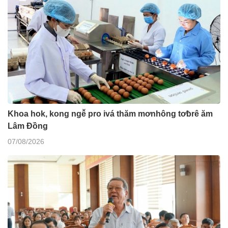
Khoa hok, kong ngê̆ pro ivá thăm mơnhông tơƀrê ăm
Lâm Đồng
07/08/2026