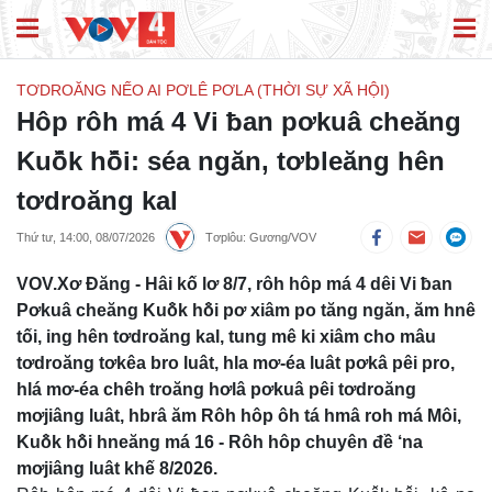
TƠDROĂNG NẾO AI PƠLÊ PƠLA (THỜI SỰ XÃ HỘI)
Hôp rôh má 4 Vi ƀan pơkuâ cheăng
Kuô̆k hô̆i: séa ngăn, tơbleăng hên
tơdroăng kal
Thứ tư, 14:00, 08/07/2026
Tơplôu: Gương/VOV
VOV.Xơ Đăng - Hâi kố lơ 8/7, rôh hôp má 4 dêi Vi ƀan
Pơkuâ cheăng Kuô̆k hô̆i pơ xiâm po tăng ngăn, ăm hnê
tối, ing hên tơdroăng kal, tung mê ki xiâm cho mâu
tơdroăng tơkêa bro luât, hla mơ-éa luât pơkâ pêi pro,
hlá mơ-éa chêh troăng hơlâ pơkuâ pêi tơdroăng
mơjiâng luât, hbrâ ăm Rôh hôp ôh tá hmâ roh má Môi,
Kuô̆k hô̆i hneăng má 16 - Rôh hôp chuyên đề ‘na
mơjiâng luât khế 8/2026.