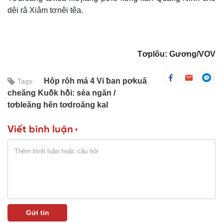
dêi râ Xiâm tơnêi têa.
Tơplôu: Gương/VOV
Hôp rôh má 4 Vi ƀan pơkuâ
Tags:
cheăng Kuô̆k hô̆i: séa ngăn
tơbleăng hên tơdroăng kal
Viết bình luận