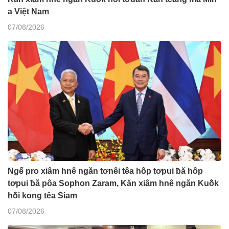
a Việt Nam
07/08/2026
Ngế pro xiâm hnê ngăn tơnêi têa hôp tơpui ƀă hôp
tơpui ƀă pôa Sophon Zaram, Kăn xiâm hnê ngăn Kuô̆k
hô̆i kong têa Siam
07/08/2026