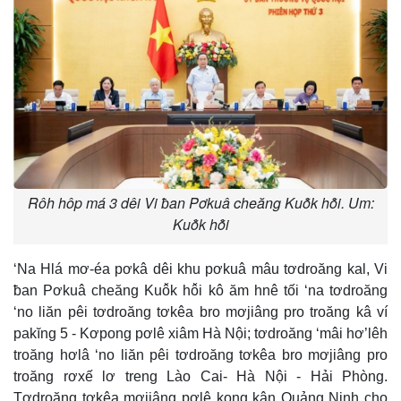
Rôh hôp má 3 dêi Vi ƀan Pơkuâ cheăng Kuô̆k hô̆i. Um:
Kuô̆k hô̆i
‘Na Hlá mơ-éa pơkâ dêi khu pơkuâ mâu tơdroăng kal, Vi
ƀan Pơkuâ cheăng Kuô̆k hô̆i kô ăm hnê tối ‘na tơdroăng
‘no liăn pêi tơdroăng tơkêa bro mơjiâng pro troăng kâ ví
pakĭng 5 - Kơpong pơlê xiâm Hà Nội; tơdroăng ‘mâi hơ’lêh
troăng hơlâ ‘no liăn pêi tơdroăng tơkêa bro mơjiâng pro
troăng rơxế lơ treng Lào Cai- Hà Nội - Hải Phòng.
Tơdroăng tơkêa mơjiâng pơlê kong kân Quảng Ninh cho