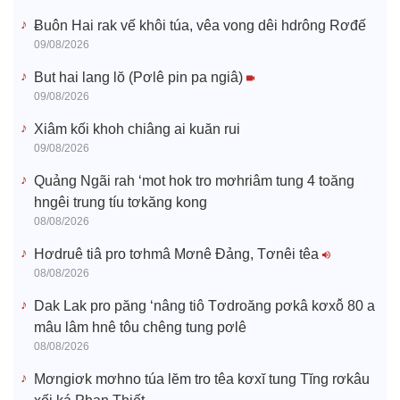
Ƀuôn Hai rak vế khôi túa, vêa vong dêi hdrông Rơđế
09/08/2026
But hai lang lŏ (Pơlê pin pa ngiâ)
09/08/2026
Xiâm kối khoh chiâng ai kuăn rui
09/08/2026
Quảng Ngãi rah ‘mot hok tro mơhriâm tung 4 toăng
hngêi trung tíu tơkăng kong
08/08/2026
Hơdruê tiâ pro tơhmâ Mơnê Đảng, Tơnêi têa
08/08/2026
Dak Lak pro păng ‘nâng tiô Tơdroăng pơkâ kơxô̆ 80 a
mâu lâm hnê tôu chêng tung pơlê
08/08/2026
Mơngiơk mơhno túa lĕm tro têa kơxĭ tung Tĭng rơkâu