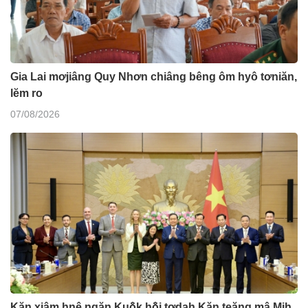
Gia Lai mơjiâng Quy Nhơn chiâng bêng ôm hyô tơniăn,
lĕm ro
07/08/2026
Kăn xiâm hnê ngăn Kuô̆k hô̆i tơdah Kăn teăng mâ Mih