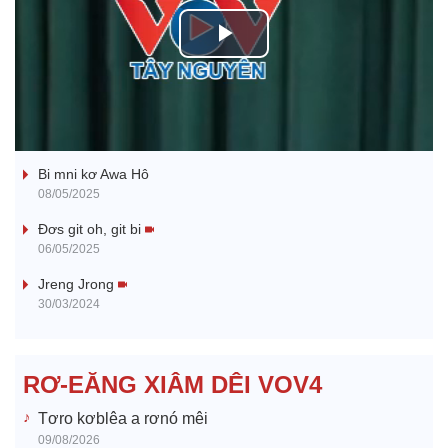
P
l
Ba ối dê̆ Dam Teang
a
Bi mni kơ Awa Hô
y
08/05/2025
V
Đơs git oh, git bi
06/05/2025
i
Jreng Jrong
30/03/2024
d
e
RƠ-EĂNG XIÂM DÊI VOV4
o
Tơro kơblêa a rơnó mêi
09/08/2026