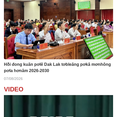
Hô̆i đong kuăn pơlê Dak Lak tơbleăng pơkâ mơnhông
pơla hơnăm 2026-2030
07/08/2026
VIDEO