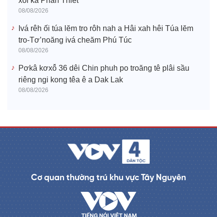
xối ká Phan Thiết
08/08/2026
Ivá rêh ối túa lĕm tro rôh nah a Hâi xah hêi Túa lĕm
tro-Tơ’noăng ivá cheăm Phú Túc
08/08/2026
Pơkâ kơxô̆ 36 dêi Chin phuh po troăng tê plâi sầu
riêng ngi kong têa ê a Dak Lak
08/08/2026
Cơ quan thường trú khu vực Tây Nguyên