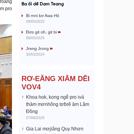
a
droăng
Ba ối dê̆ Dam Teang
âm pro
y
Bi mni kơ Awa Hô
08/05/2025
V
Đơs git oh, git bi
06/05/2025
i
Jreng Jrong
d
30/03/2024
e
RƠ-EĂNG XIÂM DÊI
o
VOV4
Khoa hok, kong ngê̆ pro ivá
thăm mơnhông tơƀrê ăm Lâm
Đồng
07/08/2026
Gia Lai mơjiâng Quy Nhơn