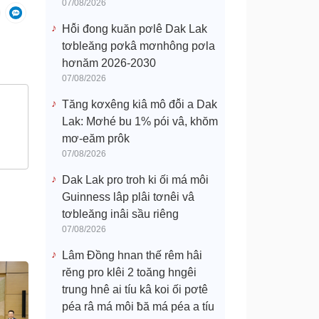
07/08/2026
Hô̆i đong kuăn pơlê Dak Lak
tơbleăng pơkâ mơnhông pơla
hơnăm 2026-2030
07/08/2026
Tăng kơxêng kiâ mô đô̆i a Dak
Lak: Mơhé bu 1% pói vâ, khŏm
mơ-eăm prôk
07/08/2026
Dak Lak pro troh ki ối má môi
Guinness lâp plâi tơnêi vâ
tơbleăng inâi sầu riêng
07/08/2026
Lâm Đồng hnan thế rêm hâi
rĕng pro klêi 2 toăng hngêi
trung hnê ai tíu kâ koi ối pơtê
péa râ má môi ƀă má péa a tíu