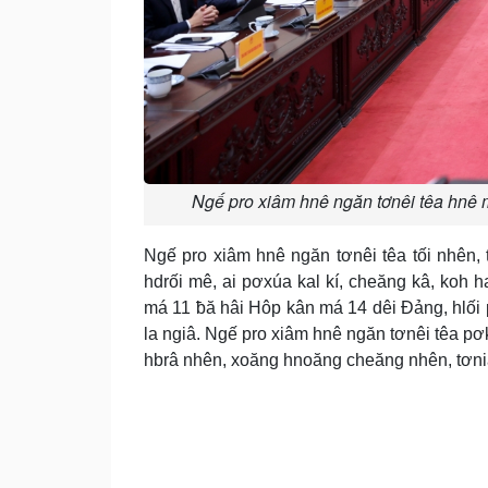
Ngế pro xiâm hnê ngăn tơnêi têa hnê 
Ngế pro xiâm hnê ngăn tơnêi têa tối nhên, 
hdrối mê, ai pơxúa kal kí, cheăng kâ, koh 
má 11 ƀă hâi Hôp kân má 14 dêi Đảng, hlối
la ngiâ. Ngế pro xiâm hnê ngăn tơnêi têa p
hbrâ nhên, xoăng hnoăng cheăng nhên, tơniăn