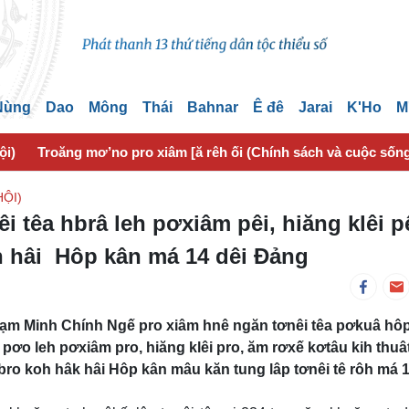
 Nùng
Dao
Mông
Thái
Bahnar
Ê đê
Jarai
K'Ho
M
ội)
Troăng mơ’no pro xiâm [ă rêh ối (Chính sách và cuộc sốn
ỘI)
 têa hbrâ leh pơxiâm pêi, hiăng klêi p
h hâi Hôp kân má 14 dêi Đảng
ạm Minh Chính Ngế pro xiâm hnê ngăn tơnêi têa pơkuâ hôp
ơo leh pơxiâm pro, hiăng klêi pro, ăm rơxế kơtâu kih thuâ
ro koh hâk hâi Hôp kân mâu kăn tung lâp tơnêi tê rôh má 1