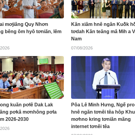
Lai mơjiâng Quy Nhơn
Kăn xiâm hnê ngăn Kuô̆k hô
ng bêng ôm hyô tơniăn, lĕm
tơdah Kăn teăng mâ Mih a V
Nam
/2026
07/08/2026
đong kuăn pơlê Dak Lak
Pôa Lê Minh Hưng, Ngế pro
eăng pơkâ mơnhông pơla
hnê ngăn tơnêi têa hôp Kh
m 2026-2030
mơhno kring tơniăn măng
internet tơnêi têa
/2026