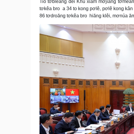
Tiô tơbleăng dêi Khu xiâm mơjiâng tơmeăm
tơkêa bro a 34 to kong pơlê, pơlê kong kân
86 tơdroăng tơkêa bro hiăng klêi, mơnúa ă