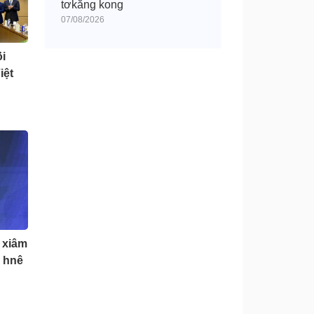
tơkăng kong
07/08/2026
̆i
iệt
 xiâm
u hnê