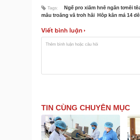
Ngế pro xiâm hnê ngăn tơnêi tê
Tags:
mâu troăng vâ troh hâi Hôp kân má 14 dê
Viết bình luận
TIN CÙNG CHUYÊN MỤC