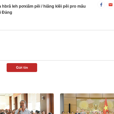
a hbrâ leh pơxiâm pêi
hiăng klêi pêi pro mâu
i Đảng