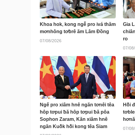
Khoa hok, kong ngê̆ pro ivá thăm
Gia 
mơnhông tơƀrê ăm Lâm Đồng
chiâ
ro
07/08/2026
07/08
Ngế pro xiâm hnê ngăn tơnêi têa
Hô̆i 
hôp tơpui ƀă hôp tơpui ƀă pôa
tơbl
Sophon Zaram, Kăn xiâm hnê
hơnă
ngăn Kuô̆k hô̆i kong têa Siam
07/08