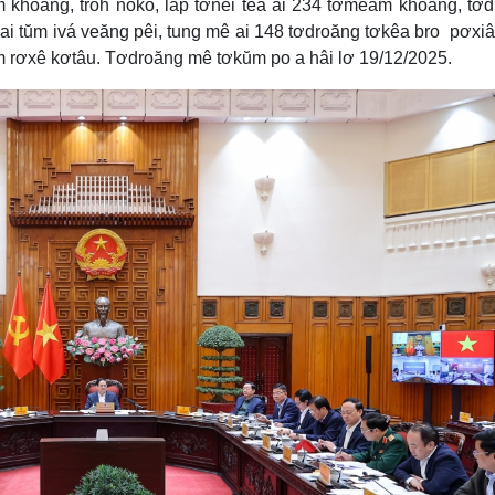
 khoăng, troh nôkố, lâp tơnêi têa ai 234 tơmeăm khoăng, tơ
 ai tŭm ivá veăng pêi, tung mê ai 148 tơdroăng tơkêa bro pơxi
m rơxê kơtâu. Tơdroăng mê tơkŭm po a hâi lơ 19/12/2025.