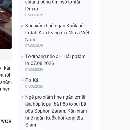
chiâng bêng ôm hyô tơniăn,
lĕm ro
07/08/2026
Kăn xiâm hnê ngăn Kuô̆k hô̆i
tơdah Kăn teăng mâ Mih a Việt
Nam
07/08/2026
Tơdroăng nếo ai - Hâi pơtăm,
lơ 07.08.2026
ki kân
07/08/2026
êa rôh
Pơ Kă
 hơnăm
07/08/2026
 nhên,
Ngế pro xiâm hnê ngăn tơnêi
têa hôp tơpui ƀă hôp tơpui ƀă
pôa Sophon Zaram, Kăn xiâm
hnê ngăn Kuô̆k hô̆i kong têa
g/VOV
Siam