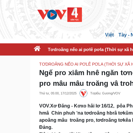
Việt
Tày -
Tơdroăng nếo ai pơlê pơla (Thời sự xã h
TƠDROĂNG NẾO AI PƠLÊ PƠLA (THỜI SỰ XÃ H
Ngế pro xiâm hnê ngăn tơnêi
pro mâu mâu troăng vâ tro
Thứ tư, 05:00, 17/12/2025
Tơplôu: Gương/VOV
VOV.Xơ Đăng - Kơxo hâi lơ 16/12, pôa Ph
hmâ Chin phuh ‘na tơdroăng hbrâ tơkŭm p
apoăng mâu troăng pro, tơdroăng tơkêa b
Đảng.