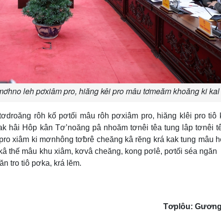
mơhno leh pơxiâm pro, hiăng kêi pro mâu tơmeăm khoăng ki kal
tơdroăng rôh kố pơtối mâu rôh pơxiâm pro, hiăng klêi pro tiô 
hak hâi Hôp kân Tơ’noăng pâ nhoăm tơnêi têa tung lâp tơnêi t
 pro xiâm ki mơnhông tơƀrê cheăng kâ rĕng krá kak tung mâu
ơkâ thế mâu khu xiâm, kơvâ cheăng, kong pơlê, pơtối séa ngăn
 tro tiô pơka, krá lĕm.
Tơplôu: Gươn