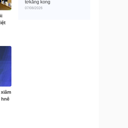
tơkăng kong
07/08/2026
̆i
iệt
 xiâm
u hnê