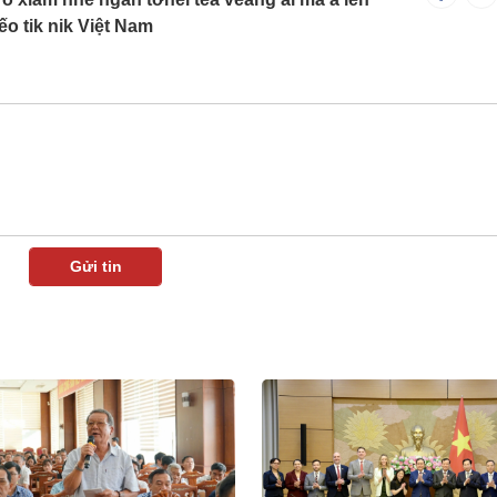
ếo tik nik Việt Nam