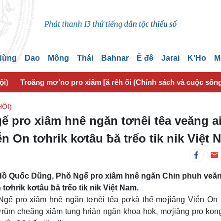
 Nùng
Dao
Mông
Thái
Bahnar
Ê đê
Jarai
K'Ho
M
ội)
Troăng mơ’no pro xiâm [ă rêh ối (Chính sách và cuộc sốn
ỘI)
 pro xiâm hnê ngăn tơnêi têa veăng a
n On tơhrik kơtâu ƀă trếo tik nik Việt 
 Hồ Quốc Dũng, Phŏ Ngế pro xiâm hnê ngăn Chin phuh veăn
ơhrik kơtâu ƀă trếo tik nik Việt Nam.
gế pro xiâm hnê ngăn tơnêi têa pơkâ thế mơjiâng Viê̆n On 
tơrŭm cheăng xiâm tung hriăn ngăn khoa hok, mơjiâng pro kong