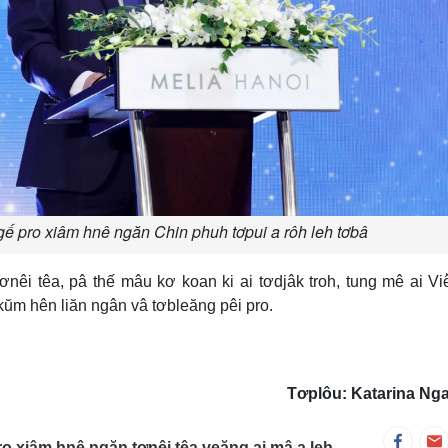
 pro xiâm hnê ngăn Chin phuh tơpui a rôh leh tơbâ
ơnêi têa, pâ thế mâu kơ koan ki ai tơdjâk troh, tung mê ai Vi
ơkŭm hên liăn ngân vâ tơbleăng pêi pro.
Tơplôu: Katarina Ng
o xiâm hnê ngăn tơnêi têa veăng ai mâ a leh