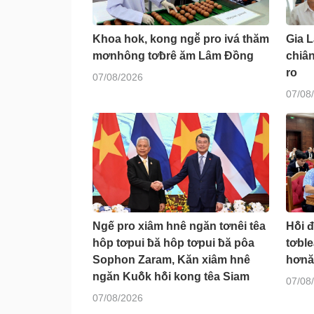
Khoa hok, kong ngê̆ pro ivá thăm
Gia 
mơnhông tơƀrê ăm Lâm Đồng
chiâ
ro
07/08/2026
07/08
Ngế pro xiâm hnê ngăn tơnêi têa
Hô̆i 
hôp tơpui ƀă hôp tơpui ƀă pôa
tơbl
Sophon Zaram, Kăn xiâm hnê
hơnă
ngăn Kuô̆k hô̆i kong têa Siam
07/08
07/08/2026