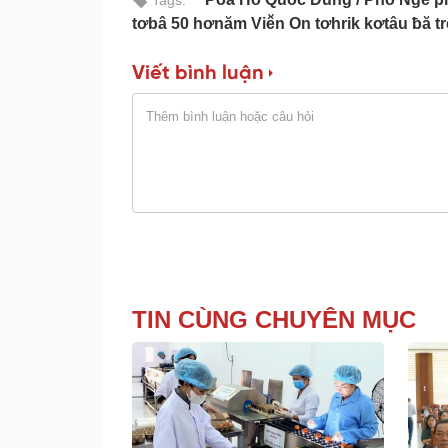
Tags:
tơbâ 50 hơnăm Viê̆n On tơhrik kơtâu ƀă tr
Viết bình luận
TIN CÙNG CHUYÊN MỤC