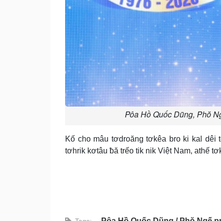
Pôa Hồ Quốc Dũng, Phŏ Ngế
Kố cho mâu tơdroăng tơkêa bro ki kal dêi t
tơhrik kơtâu ƀă trếo tik nik Việt Nam, athế t
Pôa Hồ Quốc Dũng
Phŏ Ngế pr