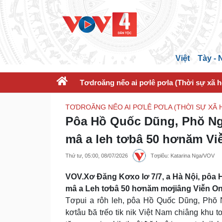
Việt
Tày -
Tơdroăng nếo ai pơlê pơla (Thời sự xã h
TƠDROĂNG NẾO AI PƠLÊ PƠLA (THỜI SỰ XÃ H
Pôa Hồ Quốc Dũng, Phŏ Ngế
mâ a leh tơbâ 50 hơnăm Viê̆
Thứ tư, 05:00, 08/07/2026
Tơplôu: Katarina Nga/VOV
VOV.Xơ Đăng Kơxo lơ 7/7, a Hà Nội, pôa
mâ a Leh tơbâ 50 hơnăm mơjiâng Viê̆n On t
Tơpui a rôh leh, pôa Hồ Quốc Dũng, Phŏ N
kơtâu ƀă trếo tik nik Việt Nam chiâng khu 