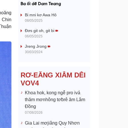
a
Ba ối dê̆ Dam Teang
y
hnoăng
Bi mni kơ Awa Hô
. Chin
08/05/2025
V
 Thuận
Đơs git oh, git bi
06/05/2025
i
Jreng Jrong
d
30/03/2024
e
RƠ-EĂNG XIÂM DÊI
o
VOV4
Khoa hok, kong ngê̆ pro ivá
thăm mơnhông tơƀrê ăm Lâm
Đồng
07/08/2026
Gia Lai mơjiâng Quy Nhơn