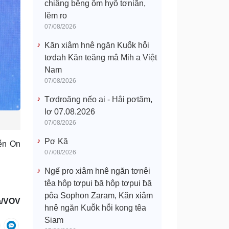
chiâng bêng ôm hyô tơniăn,
lĕm ro
07/08/2026
Kăn xiâm hnê ngăn Kuô̆k hô̆i
tơdah Kăn teăng mâ Mih a Việt
Nam
07/08/2026
Tơdroăng nếo ai - Hâi pơtăm,
lơ 07.08.2026
07/08/2026
Pơ Kă
ê̆n On
07/08/2026
Ngế pro xiâm hnê ngăn tơnêi
têa hôp tơpui ƀă hôp tơpui ƀă
pôa Sophon Zaram, Kăn xiâm
a/VOV
hnê ngăn Kuô̆k hô̆i kong têa
Siam