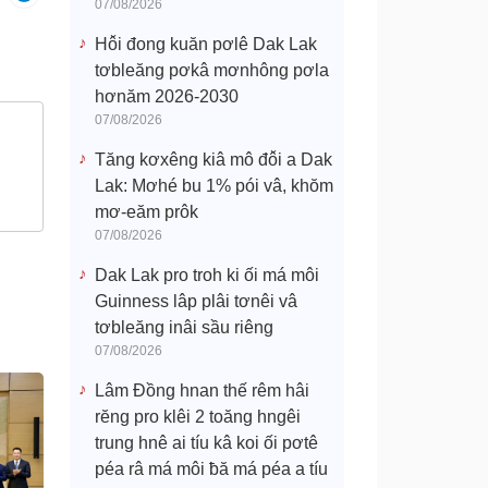
07/08/2026
Hô̆i đong kuăn pơlê Dak Lak
tơbleăng pơkâ mơnhông pơla
hơnăm 2026-2030
07/08/2026
Tăng kơxêng kiâ mô đô̆i a Dak
Lak: Mơhé bu 1% pói vâ, khŏm
mơ-eăm prôk
07/08/2026
Dak Lak pro troh ki ối má môi
Guinness lâp plâi tơnêi vâ
tơbleăng inâi sầu riêng
07/08/2026
Lâm Đồng hnan thế rêm hâi
rĕng pro klêi 2 toăng hngêi
trung hnê ai tíu kâ koi ối pơtê
péa râ má môi ƀă má péa a tíu