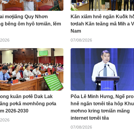
Lai mơjiâng Quy Nhơn
Kăn xiâm hnê ngăn Kuô̆k hô
ng bêng ôm hyô tơniăn, lĕm
tơdah Kăn teăng mâ Mih a V
Nam
/2026
07/08/2026
đong kuăn pơlê Dak Lak
Pôa Lê Minh Hưng, Ngế pro
eăng pơkâ mơnhông pơla
hnê ngăn tơnêi têa hôp Kh
m 2026-2030
mơhno kring tơniăn măng
internet tơnêi têa
/2026
07/08/2026