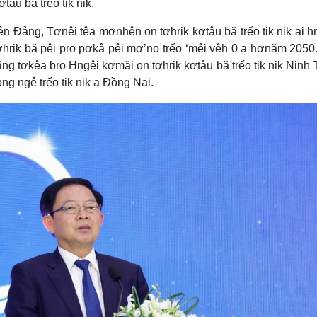
tâu ƀă trếo tik nik.
ên Đảng, Tơnêi têa mơnhên on tơhrik kơtâu ƀă trếo tik nik ai 
tơhrik ƀă pêi pro pơkâ pêi mơ’no trếo ‘mêi vêh 0 a hơnăm 2050
ng tơkêa bro Hngêi kơmăi on tơhrik kơtâu ƀă trếo tik nik Ninh
g ngê̆ trếo tik nik a Đồng Nai.