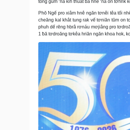
tŏng gum ‘na kih thuât ƀă hnê ‘na on tơhrik kơ
Phŏ Ngế pro xiâm hnê ngăn tơnêi têa tối nh
cheăng kal khât tung rak vế tơniăn tŭm on 
phuh dế rĕng hbrâ rơnáu mơjiâng pro tơdroă
1 ƀă tơdroăng tơkêa hriăn ngăn khoa hok, kon