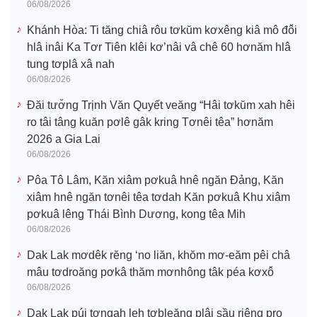
06/08/2026
Khánh Hòa: Ti tăng chiâ rôu tơkŭm kơxêng kiâ mô đô̆i
hlâ inâi Ka Tơr Tiên klêi kơ’nâi vâ chê 60 hơnăm hlâ
tung tơplâ xâ nah
06/08/2026
Đăi tươ̆ng Trịnh Văn Quyết veăng “Hâi tơkŭm xah hêi
ro tâi tâng kuăn pơlê gâk kring Tơnêi têa” hơnăm
2026 a Gia Lai
06/08/2026
Pôa Tô Lâm, Kăn xiâm pơkuâ hnê ngăn Đảng, Kăn
xiâm hnê ngăn tơnêi têa tơdah Kăn pơkuâ Khu xiâm
pơkuâ lêng Thái Bình Dương, kong têa Mih
06/08/2026
Dak Lak mơdêk rĕng ‘no liăn, khŏm mơ-eăm pêi châ
mâu tơdroăng pơkâ thăm mơnhông tâk péa kơxô̆
06/08/2026
Dak Lak púi tơngah leh tơbleăng plâi sầu riêng pro