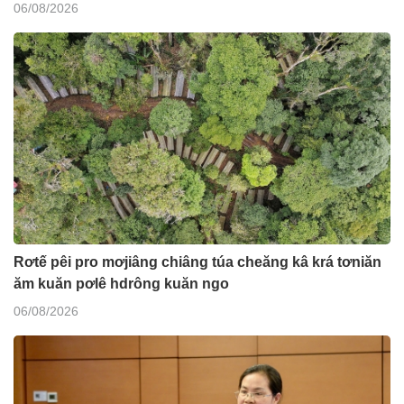
06/08/2026
Rơtế pêi pro mơjiâng chiâng túa cheăng kâ krá tơniăn
ăm kuăn pơlê hdrông kuăn ngo
06/08/2026