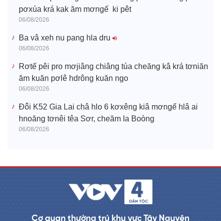
pơxúa krá kak ăm mơngế ki pêt
06/08/2026
Ba vâ xeh nu pang hla dru
06/08/2026
Rơtế pêi pro mơjiâng chiâng túa cheăng kâ krá tơniăn
ăm kuăn pơlê hdrông kuăn ngo
06/08/2026
Đô̆i K52 Gia Lai châ hlo 6 kơxêng kiâ mơngế hlâ ai
hnoăng tơnêi têa Sơr, cheăm Ia Boòng
06/08/2026
Cơ quan thường trú khu vực Tây Nguyên