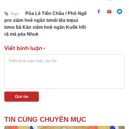
Pôa Lê Tiến Châu
Phŏ Ngế
Tags:
pro xiâm hnê ngăn tơnêi têa tơpui
tơno ƀă Kăn xiâm hnê ngăn Kuô̆k hô̆i
râ má péa Nhuk
Viết bình luận
TIN CÙNG CHUYÊN MỤC