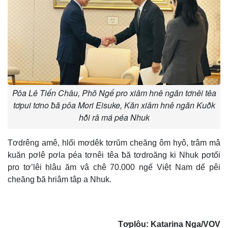
Pôa Lê Tiến Châu, Phŏ Ngế pro xiâm hnê ngăn tơnêi têa
tơpui tơno ƀă pôa Mori Eisuke, Kăn xiâm hnê ngăn Kuô̆k
hô̆i râ má péa Nhuk
Tơdrêng amê, hlối mơdêk tơrŭm cheăng ôm hyô, trâm mâ
kuăn pơlê pơla péa tơnêi têa ƀă tơdroăng ki Nhuk pơtối
pro tơ’lêi hlâu ăm vâ chê 70.000 ngế Việt Nam dế pêi
cheăng ƀă hriâm tâp a Nhuk.
Tơplôu: Katarina Nga/VOV