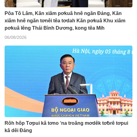
Pôa Tô Lâm, Kăn xiâm pơkuâ hnê ngăn Đảng, Kăn
xiâm hnê ngăn tơnêi têa tơdah Kăn pơkuâ Khu xiâm
pơkuâ lêng Thái Bình Dương, kong têa Mih
06/08/2026
Rôh hôp Tơpui kâ tơno ‘na troăng mơdêk tơƀrê tơpui
kâ dêi Đảng