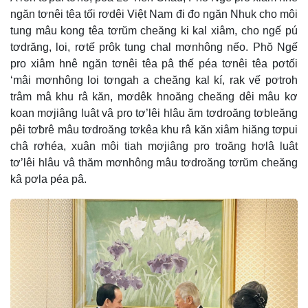
ngăn tơnêi têa tối rơdêi Việt Nam đi đo ngăn Nhuk cho môi
tung mâu kong têa tơrŭm cheăng ki kal xiâm, cho ngế pú
tơdrăng, loi, rơtế prôk tung chal mơnhông nếo. Phŏ Ngế
pro xiâm hnê ngăn tơnêi têa pâ thế péa tơnêi têa pơtối
‘mâi mơnhông loi tơngah a cheăng kal kí, rak vế pơtroh
trâm mâ khu râ kăn, mơdêk hnoăng cheăng dêi mâu kơ
koan mơjiâng luât vâ pro tơ’lêi hlâu ăm tơdroăng tơbleăng
pêi tơƀrê mâu tơdroăng tơkêa khu râ kăn xiâm hiăng tơpui
châ rơhéa, xuân môi tiah mơjiâng pro troăng hơlâ luât
tơ’lêi hlâu vâ thăm mơnhông mâu tơdroăng tơrŭm cheăng
kâ pơla péa pâ.