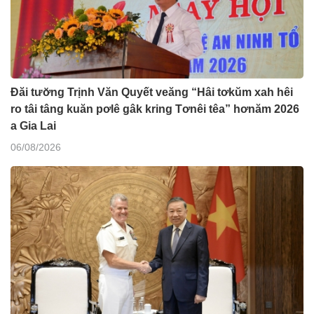
Đăi tươ̆ng Trịnh Văn Quyết veăng “Hâi tơkŭm xah hêi
ro tâi tâng kuăn pơlê gâk kring Tơnêi têa” hơnăm 2026
a Gia Lai
06/08/2026