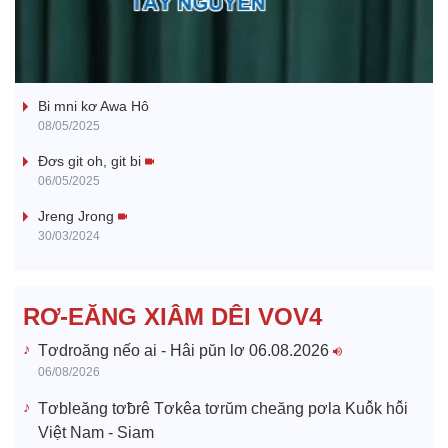
l
Ba ối dê̆ Dam Teang
a
Bi mni kơ Awa Hô
y
08/05/2025
V
Đơs git oh, git bi
06/05/2025
i
Jreng Jrong
30/03/2024
d
e
RƠ-EĂNG XIÂM DÊI VOV4
o
Tơdroăng nếo ai - Hâi pŭn lơ 06.08.2026
06/08/2026
Tơbleăng tơƀrê Tơkêa tơrŭm cheăng pơla Kuô̆k hô̆i
Việt Nam - Siam