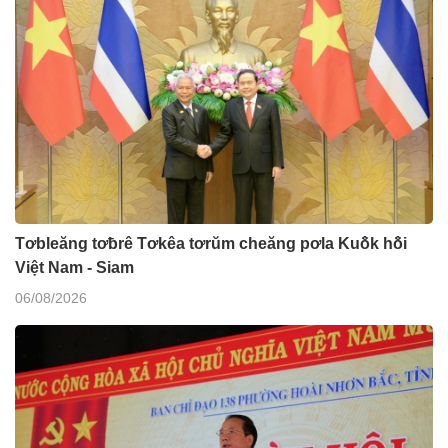
Tơbleăng tơƀrê Tơkêa tơrŭm cheăng pơla Kuô̆k hô̆i
Việt Nam - Siam
06/08/2026