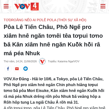
TƠDROĂNG NẾO AI PƠLÊ PƠLA (THỜI SỰ XÃ HỘI)
Pôa Lê Tiến Châu, Phŏ Ngế pro
xiâm hnê ngăn tơnêi têa tơpui tơno
ƀă Kăn xiâm hnê ngăn Kuô̆k hô̆i râ
má péa Nhuk
Thứ năm, 14:24, 11/06/2026
Tơplôu: Katarina Nga/VOV
VOV.Xơ Đăng - Hâi lơ 10/6, a Tokyo, pôa Lê Tiến Châu,
Phŏ Ngế pro xiâm hnê ngăn Chin phuh hiăng tơpui
tơno ƀă pôa Mori Eisuke, Kăn xiâm hnê ngăn Kuô̆k hô̆i
râ má péa Nhuk drêng rôh pôu Nhuk ƀă veăng hôp a
Rôh hôp tung La ngiâ Châu Á rôh má 31.
A rôh tơpui tơno, pôa Lê Tiến Châu, Phŏ Ngế pro xiâm hnê