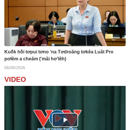
Kuô̆k hô̆i tơpui tơno ‘na Tơdroăng tơkêa Luât Pro
pơlĕm a cheăm (‘mâi hơ’lêh)
06/08/2026
VIDEO
P