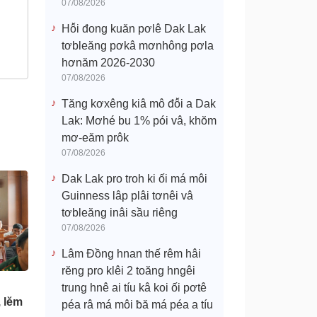
07/08/2026
Hô̆i đong kuăn pơlê Dak Lak
tơbleăng pơkâ mơnhông pơla
hơnăm 2026-2030
07/08/2026
Tăng kơxêng kiâ mô đô̆i a Dak
Lak: Mơhé bu 1% pói vâ, khŏm
mơ-eăm prôk
07/08/2026
Dak Lak pro troh ki ối má môi
Guinness lâp plâi tơnêi vâ
tơbleăng inâi sầu riêng
07/08/2026
Lâm Đồng hnan thế rêm hâi
rĕng pro klêi 2 toăng hngêi
trung hnê ai tíu kâ koi ối pơtê
 lĕm
péa râ má môi ƀă má péa a tíu