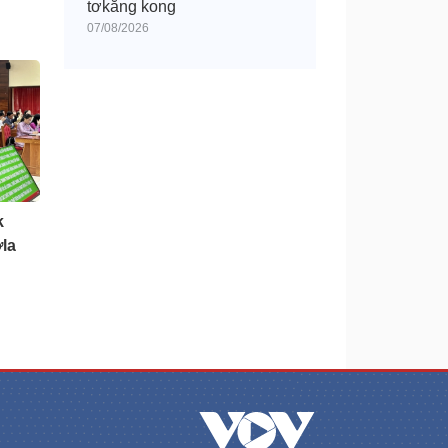
tơkăng kong
07/08/2026
k
la