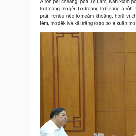
A rôh pêi cheăng, pôa Tô Lâm, Kăn xiâm p
tơdroăng mơgêi Tơdroăng tơbleăng a rôh h
prâi, rơnêu nếo tơmeăm khoăng, hbrâ ví c
lĕm, mơdêk ivá kâi trâng tơtro pơla kuăn m