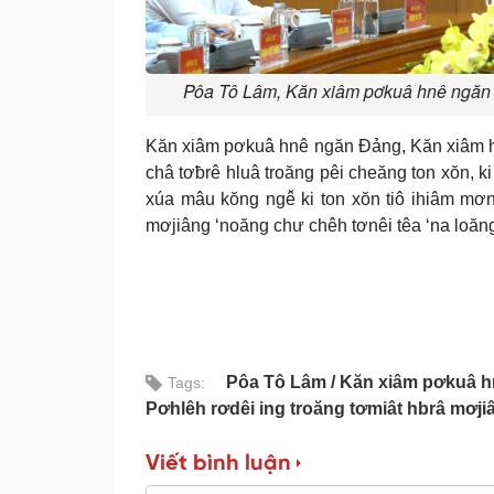
Pôa Tô Lâm, Kăn xiâm pơkuâ hnê ngăn Đ
Kăn xiâm pơkuâ hnê ngăn Đảng, Kăn xiâm hn
châ tơƀrê hluâ troăng pêi cheăng ton xŏn, k
xúa mâu kŏng ngê̆ ki ton xŏn tiô ihiâm mơ
mơjiâng ‘noăng chư chêh tơnêi têa ‘na loăng
Pôa Tô Lâm
Kăn xiâm pơkuâ 
Tags:
Pơhlêh rơdêi ing troăng tơmiât hbrâ mơ
Viết bình luận