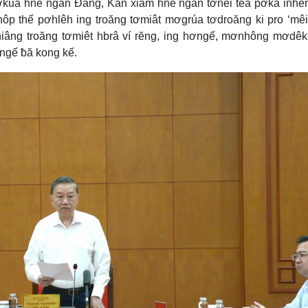
ơkuâ hnê ngăn Đảng, Kăn xiâm hnê ngăn tơnêi têa pơkâ inhê
ôp thế pơhlêh ing troăng tơmiât mơgrúa tơdroăng ki pro ‘mê
hiâng troăng tơmiêt hbrâ ví rĕng, ing hơngế, mơnhông mơdêk
ơngế ƀă kong kế.