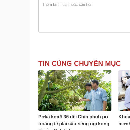
TIN CÙNG CHUYÊN MỤC
Pơkâ kơxô̆ 36 dêi Chin phuh po
Khoa 
troăng tê plâi sầu riêng ngi kong
mơnh