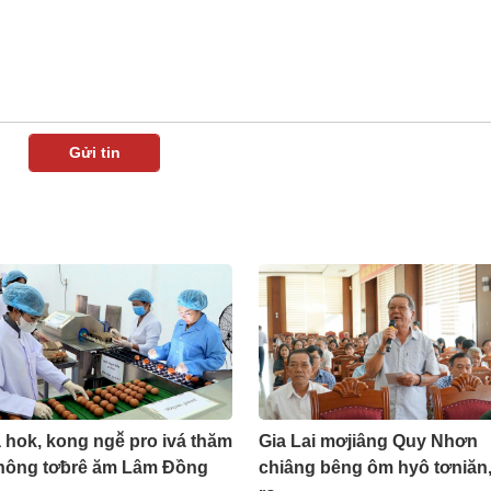
hok, kong ngê̆ pro ivá thăm
Gia Lai mơjiâng Quy Nhơn
ông tơƀrê ăm Lâm Đồng
chiâng bêng ôm hyô tơniăn,