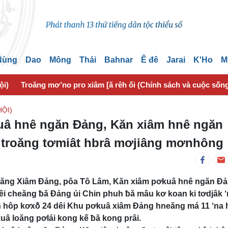
 Nùng
Dao
Mông
Thái
Bahnar
Ê đê
Jarai
K'Ho
M
ội)
Troăng mơ’no pro xiâm [ă rêh ối (Chính sách và cuộc sốn
ỘI)
uâ hnê ngăn Đảng, Kăn xiâm hnê ngăn
ng troăng tơmiât hbrâ mơjiâng mơnhông
cheăng Xiâm Đảng, pôa Tô Lâm, Kăn xiâm pơkuâ hnê ngăn Đả
êi cheăng ƀă Đảng ủi Chin phuh ƀă mâu kơ koan ki tơdjâk 
 hôp kơxô̆ 24 dêi Khu pơkuâ xiâm Đảng hneăng má 11 ‘na 
kuâ loăng pơlái kong kế ƀă kong prâi.