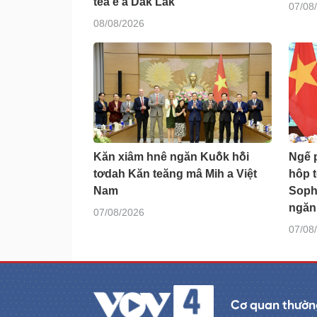
têa ê a Dak Lak
07/08
08/08/2026
Kăn xiâm hnê ngăn Kuô̆k hô̆i
Ngế p
tơdah Kăn teăng mâ Mih a Việt
hôp t
Nam
Soph
ngăn 
07/08/2026
07/08
Cơ quan thường