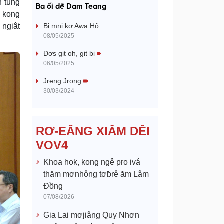
a
n tung
Ba ối dê̆ Dam Teang
i kong
y
 ngiât
Bi mni kơ Awa Hô
08/05/2025
V
Đơs git oh, git bi
06/05/2025
i
Jreng Jrong
d
30/03/2024
e
RƠ-EĂNG XIÂM DÊI
o
VOV4
Khoa hok, kong ngê̆ pro ivá
thăm mơnhông tơƀrê ăm Lâm
Đồng
07/08/2026
Gia Lai mơjiâng Quy Nhơn