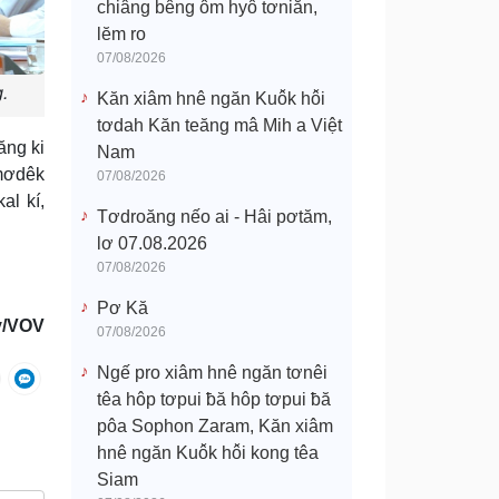
chiâng bêng ôm hyô tơniăn,
lĕm ro
07/08/2026
.
Kăn xiâm hnê ngăn Kuô̆k hô̆i
tơdah Kăn teăng mâ Mih a Việt
ăng ki
Nam
 mơdêk
07/08/2026
al kí,
Tơdroăng nếo ai - Hâi pơtăm,
lơ 07.08.2026
07/08/2026
Pơ Kă
y/VOV
07/08/2026
Ngế pro xiâm hnê ngăn tơnêi
têa hôp tơpui ƀă hôp tơpui ƀă
pôa Sophon Zaram, Kăn xiâm
hnê ngăn Kuô̆k hô̆i kong têa
Siam