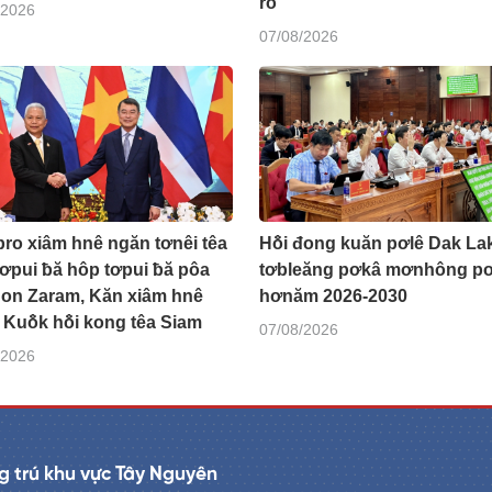
ro
/2026
07/08/2026
ro xiâm hnê ngăn tơnêi têa
Hô̆i đong kuăn pơlê Dak La
ơpui ƀă hôp tơpui ƀă pôa
tơbleăng pơkâ mơnhông pơ
on Zaram, Kăn xiâm hnê
hơnăm 2026-2030
Kuô̆k hô̆i kong têa Siam
07/08/2026
/2026
 trú khu vực Tây Nguyên