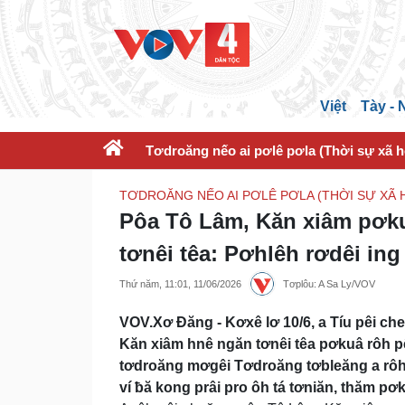
Việt
Tày -
Tơdroăng nếo ai pơlê pơla (Thời sự xã h
TƠDROĂNG NẾO AI PƠLÊ PƠLA (THỜI SỰ XÃ H
Pôa Tô Lâm, Kăn xiâm pơk
tơnêi têa: Pơhlêh rơdêi i
Thứ năm, 11:01, 11/06/2026
Tơplôu: A Sa Ly/VOV
VOV.Xơ Đăng - Kơxê lơ 10/6, a Tíu pêi 
Kăn xiâm hnê ngăn tơnêi têa pơkuâ rôh p
tơdroăng mơgêi Tơdroăng tơbleăng a rôh
ví ƀă kong prâi pro ôh tá tơniăn, thăm pơ