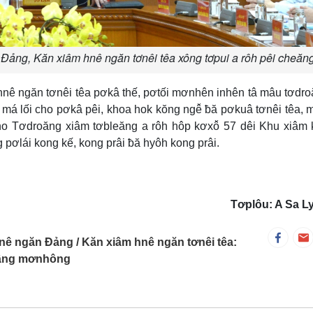
ảng, Kăn xiâm hnê ngăn tơnêi têa xông tơpui a rôh pêi cheăng
ê ngăn tơnêi têa pơkâ thế, pơtối mơnhên inhên tâ mâu tơdro
i má lối cho pơkâ pêi, khoa hok kŏng ngê̆ ƀă pơkuâ tơnêi têa,
no Tơdroăng xiâm tơbleăng a rôh hôp kơxô̆ 57 dêi Khu xiâm k
 pơlái kong kế, kong prâi ƀă hyôh kong prâi.
Tơplôu: A Sa L
hnê ngăn Đảng
Kăn xiâm hnê ngăn tơnêi têa:
jiâng mơnhông