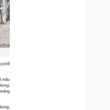
g pơlê
ƀă mâu
 kong,
cheăng
 kong,