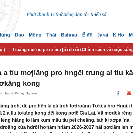
 Nùng
Dao
Mông
Thái
Bahnar
Ê đê
Jarai
K'Ho
M
ội)
Troăng mơ’no pro xiâm [ă rêh ối (Chính sách và cuộc sốn
 a tíu mơjiâng pro hngêi trung ai tíu kâ
 tơkăng kong
yễn Thảo/VOV Tây Nguyên
ng troh, dế pro hên ki pá troh tơdroăng Tơkêa bro Hngêi 
 má 2 a tíu tơkăng kong dêi kong pơlê Gia Lai. Vâ mơdêk rĕng
lêng hiăng lo lăm kum mâu tíu pêi cheăng, tah ki xơpá ‘na
ơdroăng xúa hdrối hơnăm hriâm 2026-2027 hâi pơxiâm leh 