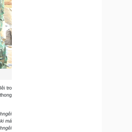
êi tro
 thong
 hngêi
 ki má
 hngêi