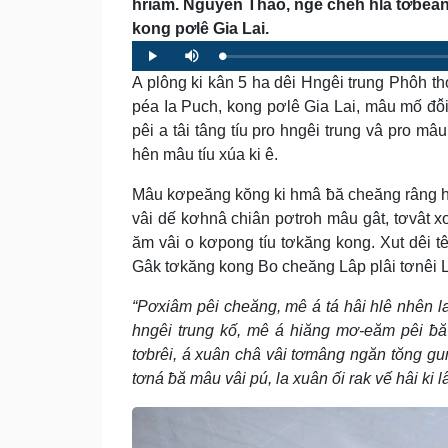
hriâm. Nguyễn Thảo, ngế chêh hlá tơbeăng
kong pơlê Gia Lai.
Loaded
:
Progress
:
Play
Mute
0%
0%
A plông ki kân 5 ha dêi Hngêi trung Phôh th
péa Ia Puch, kong pơlê Gia Lai, mâu mố đô̆
pêi a tâi tâng tíu pro hngêi trung vâ pro mâ
hên mâu tíu xúa ki ê.
Mâu kơpeăng kŏng ki hmâ ƀă cheăng râng hn
vâi dế kơhnâ chiân pơtroh mâu gât, tơvât 
ăm vâi o kơpong tíu tơkăng kong. Xut dêi tê
Gâk tơkăng kong Bo cheăng Lâp plâi tơnêi L
“Pơxiâm pêi cheăng, mê á tá hâi hlê nhên 
hngêi trung kố, mê á hiăng mơ-eăm pêi ƀă
tơbrêi, á xuân châ vâi tơmâng ngăn tŏng gu
tơná ƀă mâu vâi pú, la xuân ối rak vế hâi ki lâ