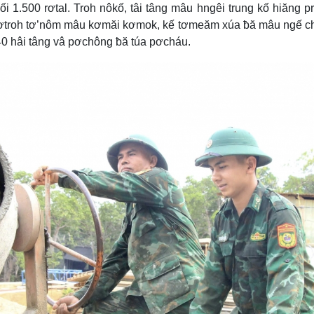
 lối 1.500 rơtal. Troh nôkố, tâi tâng mâu hngêi trung kố hiăng p
pơtroh tơ’nôm mâu kơmăi kơmok, kế tơmeăm xúa ƀă mâu ngế 
 40 hâi tâng vâ pơchông ƀă túa pơcháu.