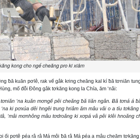
ơkăng kong cho ngế cheăng pro ki xiâm
 ƀă kuăn pơlê, rak vế gâk kring cheăng kal kí ƀă tơniăn tun
ùng, mố đô̆i Đông gâk tơkăng kong Ia Chía, ăm ‘nâi:
 tơniăn ‘na kuăn mơngế pêi cheăng ƀă liăn ngân. Ƀă tơná á 
 ‘na ki pơxúa dêi hngêi trung hriâm ăm mâu vâi o a tíu tơkăng
 tâ, ‘mâi mơnhông mâu tơdroăng ki xơpá vâ pêi klêi hnoăng 
 koi ối pơtê péa râ râ Má môi ƀă râ Má péa a mâu cheăm tơkăng