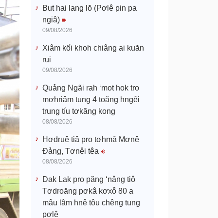
But hai lang lŏ (Pơlê pin pa
ngiâ)
09/08/2026
Xiâm kối khoh chiâng ai kuăn
rui
09/08/2026
Quảng Ngãi rah ‘mot hok tro
mơhriâm tung 4 toăng hngêi
trung tíu tơkăng kong
08/08/2026
Hơdruê tiâ pro tơhmâ Mơnê
Đảng, Tơnêi têa
08/08/2026
Dak Lak pro păng ‘nâng tiô
Tơdroăng pơkâ kơxô̆ 80 a
mâu lâm hnê tôu chêng tung
pơlê