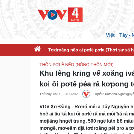
Việt
Tày -
Tơdroăng nếo ai pơlê pơla (Thời sự xã h
THÔN PƠLÊ NẾO (NÔNG THÔN MỚI)
Khu lêng kring vế xoăng ivá
koi ối pơtê péa râ kơpong
Thứ bảy, 05:00, 13/06/2026
Tơplôu: Katarina Nga/Ngu
VOV.Xơ Đăng - Rơnó mêi a Tây Nguyên hiă
hnê ai tíu kâ koi ối pơtê râ má môi ƀă râ
mơjiâng hngêi trung, 500 ngế kăn ƀô̆ mâu 
mơngế, mơ-eăm djâ tơdroăng pêi pro a t