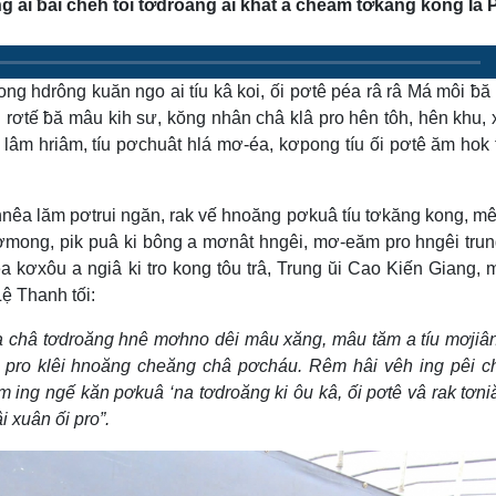
 ai ƀai chêh tối tơdroăng ai khât a cheăm tơkăng kong Ia 
ong hdrông kuăn ngo ai tíu kâ koi, ối pơtê péa râ râ Má môi ƀă
i rơtế ƀă mâu kih sư, kŏng nhân châ klâ pro hên tôh, hên khu,
u lâm hriâm, tíu pơchuât hlá mơ-éa, kơpong tíu ối pơtê ăm hok 
êa lăm pơtrui ngăn, rak vế hnoăng pơkuâ tíu tơkăng kong, m
xơmong, pik puâ ki bông a mơnât hngêi, mơ-eăm pro hngêi tru
a kơxôu a ngiâ ki tro kong tôu trâ, Trung ŭi Cao Kiến Giang, m
ệ Thanh tối:
la châ tơdroăng hnê mơhno dêi mâu xăng, mâu tăm a tíu mơjiâ
 pro klêi hnoăng cheăng châ pơcháu. Rêm hâi vêh ing pêi 
m ing ngế kăn pơkuâ ‘na tơdroăng ki ôu kâ, ối pơtê vâ rak tơn
i xuân ối pro”.