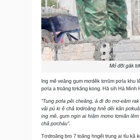
Mố đô̆i gâk t
Ing mê veăng gum mơdêk tơrŭm pơla khu lêng
pơla a troăng tơkăng kong. Hă sih Hà Minh H
“Tung pơla pêi cheăng, á đi đo mơ-eăm rak
vâi pú ki ê châ tơdroăng hnê dêi kăn pơkuâ
ing mê, gum ngin ai hiâm mơno tơniăn lĕm
châ pơcháu”.
Tơdroăng bro 7 toăng hngêi trung ai tíu kâ