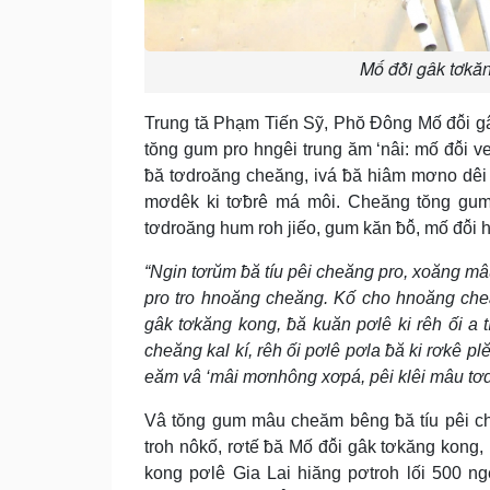
Mố đô̆i gâk tơkă
Trung tă Phạm Tiến Sỹ, Phŏ Đông Mố đô̆i g
tŏng gum pro hngêi trung ăm ‘nâi: mố đô̆i
ƀă tơdroăng cheăng, ivá ƀă hiâm mơno dêi r
mơdêk ki tơƀrê má môi. Cheăng tŏng gum p
tơdroăng hum roh jiếo, gum kăn ƀô̆, mố đô̆i h
“Ngin tơrŭm ƀă tíu pêi cheăng pro, xoăng mâu
pro tro hnoăng cheăng. Kố cho hnoăng cheăn
gâk tơkăng kong, ƀă kuăn pơlê ki rêh ối a t
cheăng kal kí, rêh ối pơlê pơla ƀă ki rơkê
eăm vâ ‘mâi mơnhông xơpá, pêi klêi mâu tơ
Vâ tŏng gum mâu cheăm bêng ƀă tíu pêi ch
troh nôkố, rơtế ƀă Mố đô̆i gâk tơkăng kon
kong pơlê Gia Lai hiăng pơtroh lối 500 ngế