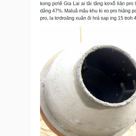
kong pơlê Gia Lai ai tâi tâng kơxô̆ liăn pro
dâng 47%. Maluâ mâu khu ki xo pro hiăng 
pro, la tơdroăng xuân ối hrá sap ing 15 troh