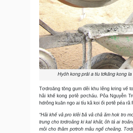
Hyôh kong prâi a tíu tơkăng kong Ia
Tơdroăng tŏng gum dêi khu lêng kring vế tơ
hâi khế kong pơlê pơcháu. Pôa Nguyễn Tru
hdrông kuăn ngo ai tíu kâ koi ối pơtê péa r
“Hâi khế vâ pro klêi ƀă vâ châ ăm hok tro m
trung cho tơdroăng ki kal khât, ôh tá ai troă
môi cho thăm pơtroh mâu ngế cheăng. Tơdr