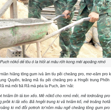
 Puch nôkố dế tôu ó la hlối ai mâu rôh kong mêi apoăng rơnó
niăn hiăng tŏng gum ivá ăm tíu pêi cheăng pro, mơ-eăm pro kl
ng Quyến, teăng mâ tíu pêi cheăng pro a Hngêi trung Phôh
â Râ má môi ƀă Râ má péa Ia Puch, ăm ‘nâi:
ot hriâm ôh tá ton xếo. Mê nôkố cho rơnó mêi, mê tơdroăng pro
ng prôk ki lâi xếo. Ƀă hngêi trung ki vâ hriâm kố, mê troăng hơlâ
oăng ki mố đô̆i pơtroh tơ’nôm mâu ngế cheăng tŏng gum pro