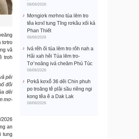
08/08/2026
Mơngiơk mơhno túa lĕm tro
têa kơxĭ tung Tĭng rơkâu xối ká
Phan Thiết
 veăng
08/08/2026
 tơtro
Ivá rêh ối túa lĕm tro rôh nah a
ung vâ
Hâi xah hêi Túa lĕm tro-
ê troh
Tơ’noăng ivá cheăm Phú Túc
08/08/2026
vâ pêi
Pơkâ kơxô̆ 36 dêi Chin phuh
ố đô̆i
po troăng tê plâi sầu riêng ngi
úa dêi
kong têa ê a Dak Lak
ŏm mơ-
08/08/2026
5/2026
ŏng an
i tung