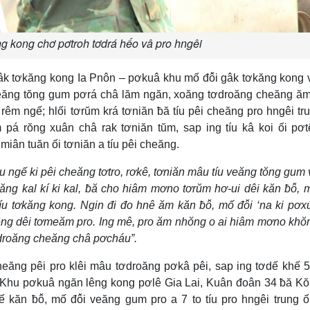
ng kong chơ pơtroh tơdrá hếo vâ pro hngêi
âk tơkăng kong Ia Pnôn – pơkuâ khu mố đô̆i gâk tơkăng kong
 veăng tŏng gum pơrá châ lăm ngăn, xoăng tơdroăng cheăng ăm
êm ngế; hlối tơrŭm krá tơniăn ƀă tíu pêi cheăng pro hngêi tr
á rŏng xuân châ rak tơniăn tŭm, sap ing tíu kâ koi ối pơt
miân tuăn ối tơniăn a tíu pêi cheăng.
 ngế ki pêi cheăng tơtro, rơkê, tơniăn mâu tíu veăng tŏng gum 
g kal kí ki kal, ƀă cho hiâm mơno tơrŭm hơ-ui dêi kăn ƀô̆, m
íu tơkăng kong. Ngin đi đo hnê ăm kăn ƀô̆, mố đô̆i ‘na ki pơx
 plĕng dêi tơmeăm pro. Ing mê, pro ăm nhŏng o ai hiâm mơno kh
droăng cheăng châ pơcháu”.
eăng pêi pro klêi mâu tơdroăng pơkâ pêi, sap ing tơdế khế 
g, Khu pơkuâ ngăn lêng kong pơlê Gia Lai, Kuân đoân 34 ƀă K
 kăn ƀô̆, mố đô̆i veăng gum pro a 7 to tíu pro hngêi trung ố