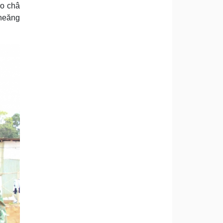
ro châ
cheăng