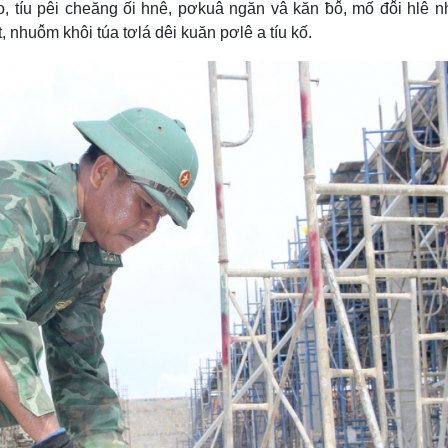
, tíu pêi cheăng ối hnê, pơkuâ ngăn vâ kăn ƀô̆, mố đô̆i hlê n
, nhuô̆m khôi túa tơlá dêi kuăn pơlê a tíu kố.