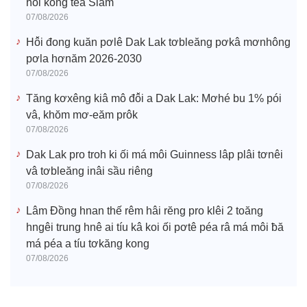
hô̆i kong têa Siam
07/08/2026
Hô̆i đong kuăn pơlê Dak Lak tơbleăng pơkâ mơnhông
pơla hơnăm 2026-2030
07/08/2026
Tăng kơxêng kiâ mô đô̆i a Dak Lak: Mơhé bu 1% pói
vâ, khŏm mơ-eăm prôk
07/08/2026
Dak Lak pro troh ki ối má môi Guinness lâp plâi tơnêi
vâ tơbleăng inâi sầu riêng
07/08/2026
Lâm Đồng hnan thế rêm hâi rĕng pro klêi 2 toăng
hngêi trung hnê ai tíu kâ koi ối pơtê péa râ má môi ƀă
má péa a tíu tơkăng kong
07/08/2026