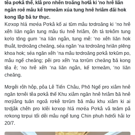
têa pơkâ thế, klâ pro nhên troăng hơlâ ki ‘no hrê liăn
ngân roê mâu kế tơmeăm xúa tung hnê hriâm đăi hok
kong lâ̆p ƀă tư thục.
Kơxop hlá mơéa Pơkâ kố ai tŭm mâu tơdroăng ki ‘no hrê
xêh liăn ngân tung mâu tíu hnê hriâm, ôh tá tơkôm tung
kơlo tŏng gum ‘na liăn ngân, tung mê: ‘no xêh liăn hok
thuât, tơdroăng cheăng, séa ngăn ‘na tơdroăng hriăn plĕng
khoa hok; séa ngăn xêh ‘na mâu tơdroăng pơkâ tơkŭm po,
mâu ngế cheăng; pêi pro xêh ‘na tơrŭm cheăng ƀă kong
têa ê; ‘no hrê xêh ‘na liăn ngân, kế tơmeăm, ‘no liăn
cheăng.
Mơgêi rôh hôp, pôa Lê Tiến Châu, Phŏ Ngế pro xiâm hnê
ngăn tơnêi têa pơkâ thế Khu xiâm ngăn hnê hriâm ƀă hnê
mơjiâng tuăn ngoâ rơkê tơrŭm ƀă mâu khu xiâm ki ai
tơdjâk chêh pro klêi kơxop hlá mơéa Pơkâ vâ teăm pâ
rơkong tơpui tối dêi mâu ngế tung Chin phuh hdrối hâi lơ
20/7.