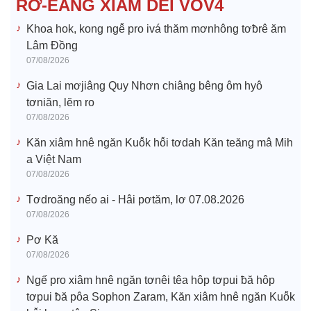
RƠ-EĂNG XIÂM DÊI VOV4
o
Khoa hok, kong ngê̆ pro ivá thăm mơnhông tơƀrê ăm
Lâm Đồng
07/08/2026
Gia Lai mơjiâng Quy Nhơn chiâng bêng ôm hyô
tơniăn, lĕm ro
07/08/2026
Kăn xiâm hnê ngăn Kuô̆k hô̆i tơdah Kăn teăng mâ Mih
a Việt Nam
07/08/2026
Tơdroăng nếo ai - Hâi pơtăm, lơ 07.08.2026
07/08/2026
Pơ Kă
07/08/2026
Ngế pro xiâm hnê ngăn tơnêi têa hôp tơpui ƀă hôp
tơpui ƀă pôa Sophon Zaram, Kăn xiâm hnê ngăn Kuô̆k