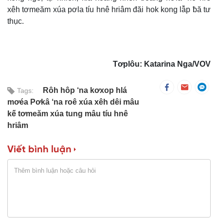
xêh tơmeăm xúa pơla tíu hnê hriâm đăi hok kong lâ̆p ƀă tư
thục.
Tơplôu: Katarina Nga/VOV
Rôh hôp ‘na kơxop hlá
Tags:
mơéa Pơkâ ‘na roê xúa xêh dêi mâu
kế tơmeăm xúa tung mâu tíu hnê
hriâm
Viết bình luận