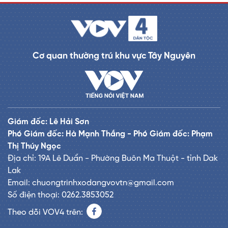
Cơ quan thường trú khu vực Tây Nguyên
Giám đốc: Lê Hải Sơn
Phó Giám đốc: Hà Mạnh Thắng - Phó Giám đốc: Phạm
Thị Thúy Ngọc
Địa chỉ: 19A Lê Duẩn - Phường Buôn Ma Thuột - tỉnh Dak
Lak
Email: chuongtrinhxodangvovtn@gmail.com
Số điện thoại: 0262.3853052
Theo dõi VOV4 trên: