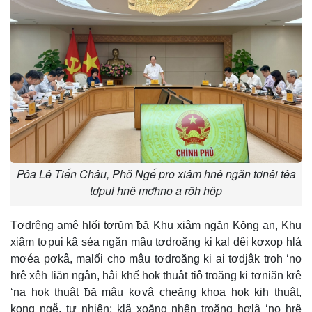
Pôa Lê Tiến Châu, Phŏ Ngế pro xiâm hnê ngăn tơnêi têa
tơpui hnê mơhno a rôh hôp
Tơdrêng amê hlối tơrŭm ƀă Khu xiâm ngăn Kŏng an, Khu
xiâm tơpui kâ séa ngăn mâu tơdroăng ki kal dêi kơxop hlá
mơéa pơkâ, malối cho mâu tơdroăng ki ai tơdjâk troh ‘no
hrê xêh liăn ngân, hâi khế hok thuât tiô troăng ki tơniăn krê
‘na hok thuât ƀă mâu kơvâ cheăng khoa hok kih thuât,
kong ngê̆, tự nhiên; klâ xoăng nhên troăng hơlâ ‘no hrê