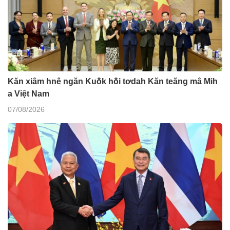
Kăn xiâm hnê ngăn Kuô̆k hô̆i tơdah Kăn teăng mâ Mih
a Việt Nam
07/08/2026