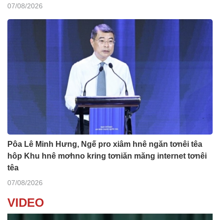
07/08/2026
Pôa Lê Minh Hưng, Ngế pro xiâm hnê ngăn tơnêi têa
hôp Khu hnê mơhno kring tơniăn măng internet tơnêi
têa
07/08/2026
VIDEO