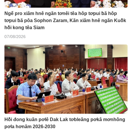
Ngế pro xiâm hnê ngăn tơnêi têa hôp tơpui ƀă hôp
tơpui ƀă pôa Sophon Zaram, Kăn xiâm hnê ngăn Kuô̆k
hô̆i kong têa Siam
07/08/2026
Hô̆i đong kuăn pơlê Dak Lak tơbleăng pơkâ mơnhông
pơla hơnăm 2026-2030