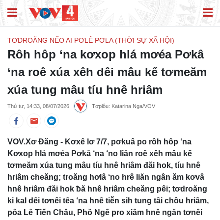
TƠDROĂNG NẾO AI PƠLÊ PƠLA (THỜI SỰ XÃ HỘI)
Rôh hôp ‘na kơxop hlá mơéa Pơkâ
‘na roê xúa xêh dêi mâu kế tơmeăm
xúa tung mâu tíu hnê hriâm
Thứ tư, 14:33, 08/07/2026
Tơplôu: Katarina Nga/VOV
VOV.Xơ Đăng - Kơxê lơ 7/7, pơkuâ po rôh hôp ‘na
Kơxop hlá mơéa Pơkâ ‘na ‘no liăn roê xêh mâu kế
tơmeăm xúa tung mâu tíu hnê hriâm đăi hok, tíu hnê
hriâm cheăng; troăng hơlâ ‘no hrê liăn ngân ăm kơvâ
hnê hriâm đăi hok ƀă hnê hriâm cheăng pêi; tơdroăng
ki kal dêi tơnêi têa ‘na hnê tiê̆n sih tung tâi chôu hriâm,
pôa Lê Tiến Châu, Phŏ Ngế pro xiâm hnê ngăn tơnêi