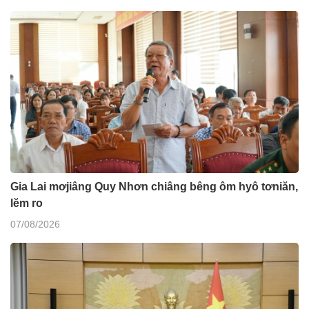
Gia Lai mơjiâng Quy Nhơn chiâng bêng ôm hyô tơniăn,
lĕm ro
07/08/2026