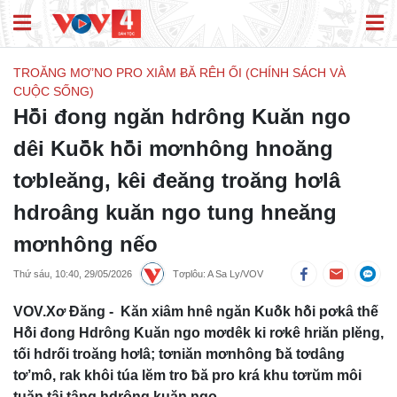
TROĂNG MƠ’NO PRO XIÂM ɃĂ RÊH ỐI (CHÍNH SÁCH VÀ
CUỘC SỐNG)
Hô̆i đong ngăn hdrông Kuăn ngo
dêi Kuô̆k hô̆i mơnhông hnoăng
tơbleăng, kêi đeăng troăng hơlâ
hdroâng kuăn ngo tung hneăng
mơnhông nếo
Thứ sáu, 10:40, 29/05/2026
Tơplôu: A Sa Ly/VOV
VOV.Xơ Đăng - Kăn xiâm hnê ngăn Kuô̆k hô̆i pơkâ thế
Hô̆i đong Hdrông Kuăn ngo mơdêk ki rơkê hriăn plĕng,
tối hdrối troăng hơlâ; tơniăn mơnhông ƀă tơdâng
tơ’mô, rak khôi túa lĕm tro ƀă pro krá khu tơrŭm môi
tuăn tâi tâng hdrông kuăn ngo.