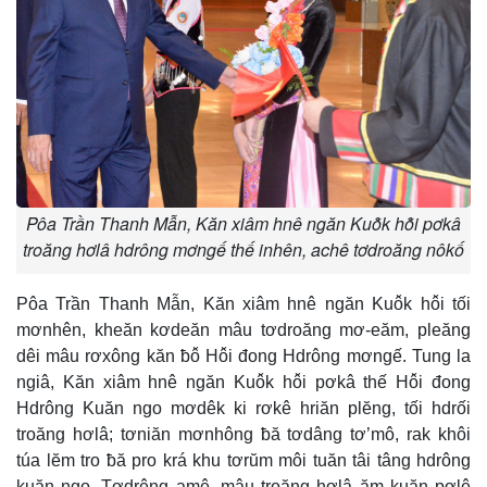
Pôa Trần Thanh Mẫn, Kăn xiâm hnê ngăn Kuô̆k hô̆i pơkâ
troăng hơlâ hdrông mơngế thế inhên, achê tơdroăng nôkố
Pôa Trần Thanh Mẫn, Kăn xiâm hnê ngăn Kuô̆k hô̆i tối
mơnhên, kheăn kơdeăn mâu tơdroăng mơ-eăm, pleăng
dêi mâu rơxông kăn ƀô̆ Hô̆i đong Hdrông mơngế. Tung la
ngiâ, Kăn xiâm hnê ngăn Kuô̆k hô̆i pơkâ thế Hô̆i đong
Hdrông Kuăn ngo mơdêk ki rơkê hriăn plĕng, tối hdrối
troăng hơlâ; tơniăn mơnhông ƀă tơdâng tơ’mô, rak khôi
túa lĕm tro ƀă pro krá khu tơrŭm môi tuăn tâi tâng hdrông
kuăn ngo. Tơdrêng amê, mâu troăng hơlâ ăm kuăn pơlê