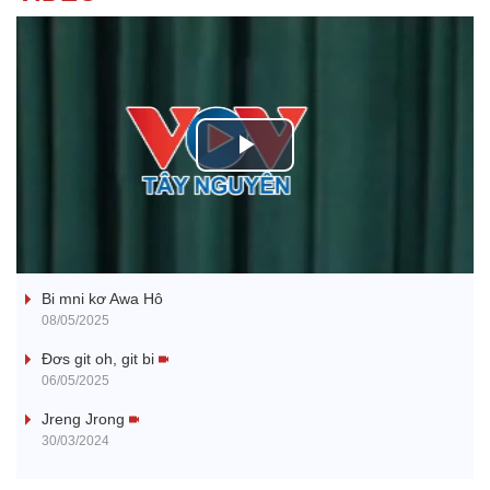
P
l
Ba ối dê̆ Dam Teang
a
Bi mni kơ Awa Hô
y
08/05/2025
V
Đơs git oh, git bi
06/05/2025
i
Jreng Jrong
30/03/2024
d