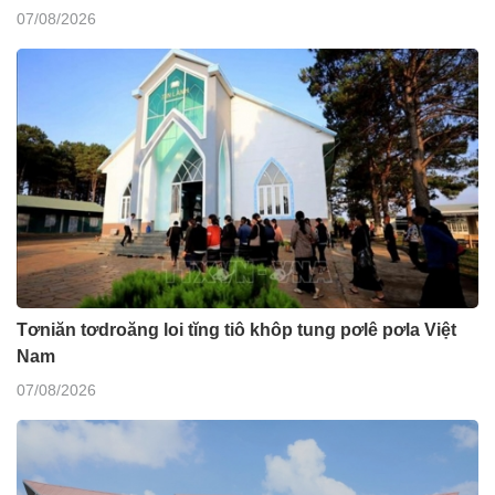
07/08/2026
Tơniăn tơdroăng loi tĭng tiô khôp tung pơlê pơla Việt
Nam
07/08/2026