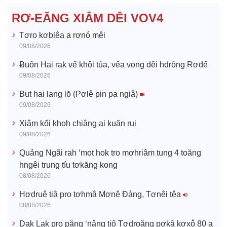
e
RƠ-EĂNG XIÂM DÊI VOV4
o
Tơro kơblêa a rơnó mêi
09/08/2026
Ƀuôn Hai rak vế khôi túa, vêa vong dêi hdrông Rơđế
09/08/2026
But hai lang lŏ (Pơlê pin pa ngiâ)
09/08/2026
Xiâm kối khoh chiâng ai kuăn rui
09/08/2026
Quảng Ngãi rah ‘mot hok tro mơhriâm tung 4 toăng
hngêi trung tíu tơkăng kong
08/08/2026
Hơdruê tiâ pro tơhmâ Mơnê Đảng, Tơnêi têa
08/08/2026
Dak Lak pro păng ‘nâng tiô Tơdroăng pơkâ kơxô̆ 80 a