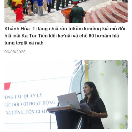
Khánh Hòa: Ti tăng chiâ rôu tơkŭm kơxêng kiâ mô đô̆i
hlâ inâi Ka Tơr Tiên klêi kơ’nâi vâ chê 60 hơnăm hlâ
tung tơplâ xâ nah
06/08/2026