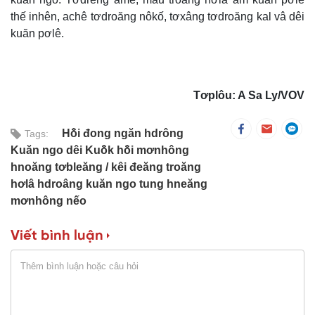
thế inhên, achê tơdroăng nôkố, tơxâng tơdroăng kal vâ dêi
kuăn pơlê.
Tơplôu: A Sa Ly/VOV
Hô̆i đong ngăn hdrông
Tags:
Kuăn ngo dêi Kuô̆k hô̆i mơnhông
hnoăng tơbleăng
kêi đeăng troăng
hơlâ hdroâng kuăn ngo tung hneăng
mơnhông nếo
Viết bình luận