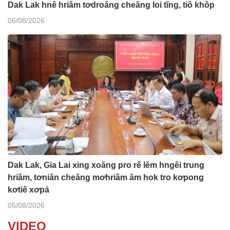
Dak Lak hnê hriâm tơdroăng cheăng loi tĭng, tiô khôp
06/08/2026
Dak Lak, Gia Lai xing xoăng pro rế lĕm hngêi trung
hriâm, tơniăn cheăng mơhriâm ăm hok tro kơpong
kơtiê xơpá
05/08/2026
VIDEO