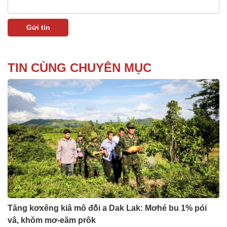
TIN CÙNG CHUYÊN MỤC
Tăng kơxêng kiâ mô đô̆i a Dak Lak: Mơhé bu 1% pói
vâ, khŏm mơ-eăm prôk