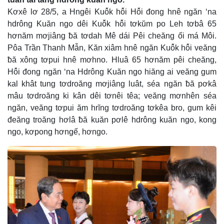
Kơxê lơ 28/5, a Hngêi Kuô̆k hô̆i Hô̆i đong hnê ngăn ‘na
hdrông Kuăn ngo dêi Kuô̆k hô̆i tơkŭm po Leh tơbâ 65
hơnăm mơjiâng ƀă tơdah Mê dái Pêi cheăng ối má Môi.
Pôa Trần Thanh Mẫn, Kăn xiâm hnê ngăn Kuô̆k hô̆i veăng
ƀă xông tơpui hnê mơhno. Hluâ 65 hơnăm pêi cheăng,
Hô̆i đong ngăn ‘na Hdrông Kuăn ngo hiăng ai veăng gum
kal khât tung tơdroăng mơjiâng luât, séa ngăn ƀă pơkâ
mâu tơdroăng ki kân dêi tơnêi têa; veăng mơnhên séa
ngăn, veăng tơpui ăm hrĭng tơdroăng tơkêa bro, gum kêi
đeăng troăng hơlâ ƀă kuăn pơlê hdrông kuăn ngo, kong
ngo, kơpong hơngế, hơngo.