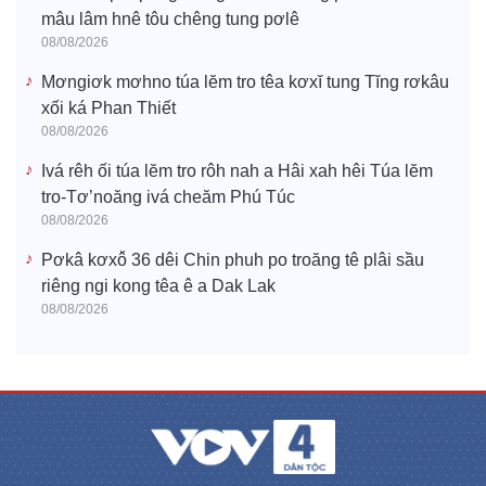
mâu lâm hnê tôu chêng tung pơlê
08/08/2026
Mơngiơk mơhno túa lĕm tro têa kơxĭ tung Tĭng rơkâu
xối ká Phan Thiết
08/08/2026
Ivá rêh ối túa lĕm tro rôh nah a Hâi xah hêi Túa lĕm
tro-Tơ’noăng ivá cheăm Phú Túc
08/08/2026
Pơkâ kơxô̆ 36 dêi Chin phuh po troăng tê plâi sầu
riêng ngi kong têa ê a Dak Lak
08/08/2026