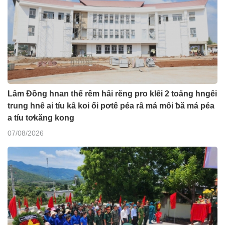
Lâm Đồng hnan thế rêm hâi rĕng pro klêi 2 toăng hngêi
trung hnê ai tíu kâ koi ối pơtê péa râ má môi ƀă má péa
a tíu tơkăng kong
07/08/2026