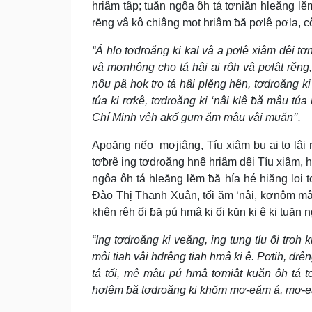
hriâm tâp; tuăn ngôa ôh tá tơniăn hleăng lĕm
rĕng vâ kô chiâng mot hriâm ƀă pơlê pơla, c
“Á hlo tơdroăng ki kal vâ a pơlê xiâm dêi tơ
vâ mơnhông cho tá hâi ai rôh vâ pơlât rĕng
nôu pâ hok tro tá hâi plĕng hên, tơdroăng ki
túa ki rơkê, tơdroăng ki ‘nâi klê ƀă mâu túa
Chí Minh vêh akố gum ăm mâu vâi muăn’’.
Apoăng nếo mơjiâng, Tíu xiâm bu ai to lâi 
tơƀrê ing tơdroăng hnê hriâm dêi Tíu xiâm, h
ngôa ôh tá hleăng lĕm ƀă hía hé hiăng loi 
Đào Thị Thanh Xuân, tối ăm ‘nâi, kơnôm mâ
khên rêh ối ƀă pú hmâ ki ối kŭn ki ê ki tuăn 
“Ing tơdroăng ki veăng, ing tung tíu ối tro
môi tiah vâi hdrêng tiah hmâ ki ê. Pơtih, dr
tá tối, mê mâu pú hmâ tơmiât kuăn ôh tá 
hơlêm ƀă tơdroăng ki khŏm mơ-eăm á, mơ-eă