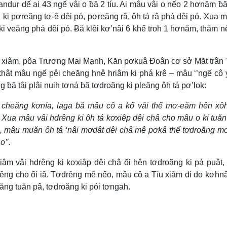
andur dế ai 43 ngế vâi o ƀă 2 tíu. Ai mâu vâi o nếo 2 hơnăm ƀ
ki pơreăng tơ-ê dêi pó, pơreăng râ, ôh tá râ phá dêi pó. Xua m
ki veăng phá dêi pó. Ƀă klêi kơ’nâi 6 khế troh 1 hơnăm, thăm n
 xiâm, pôa Trương Mai Mạnh, Kăn pơkuâ Đoân cơ sở Măt trâ̆n
ât mâu ngế pêi cheăng hnê hriâm ki phá krê – mâu ‘’ngế cô 
 ƀă tâi plâi nuih tơná ƀă tơdroăng ki pleăng ôh tá pơ’lok:
cheăng kơnía, laga ƀă mâu cô a kố vâi thế mơ-eăm hên xôh
ua mâu vâi hdrêng ki ôh tá kơxiêp dêi châ cho mâu o ki tuă
ui, mâu muăn ôh tá ‘nâi mơdât dêi châ mê pơkâ thế tơdroăng 
’’.
âm vâi hdrêng ki kơxiâp dêi châ ối hên tơdroăng ki pá puât, 
ng cho ối iâ. Tơdrêng mê nếo, mâu cô a Tíu xiâm đi đo kơhn
ăng tuăn pâ, tơdroăng ki pói tơngah.