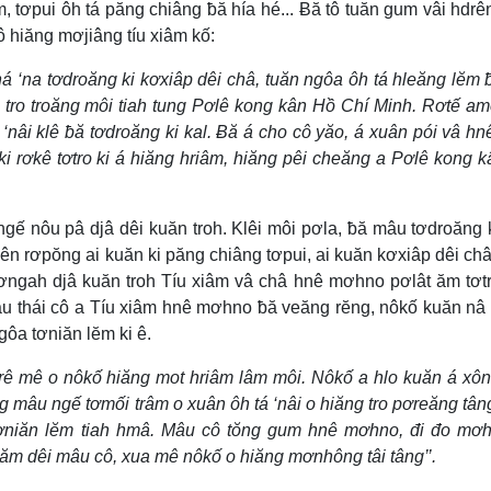
, tơpui ôh tá păng chiâng ƀă hía hé... Ƀă tô tuăn gum vâi hdrê
ô hiăng mơjiâng tíu xiâm kố:
ná ‘na tơdroăng ki kơxiâp dêi châ, tuăn ngôa ôh tá hleăng lĕm 
, tro troăng môi tiah tung Pơlê kong kân Hồ Chí Minh. Rơtế a
 ‘nâi klê ƀă tơdroăng ki kal. Ƀă á cho cô yăo, á xuân pói vâ h
 ki rơkê tơtro ki á hiăng hriâm, hiăng pêi cheăng a Pơlê kong 
ngế nôu pâ djâ dêi kuăn troh. Klêi môi pơla, ƀă mâu tơdroăng 
ên rơpŏng ai kuăn ki păng chiâng tơpui, ai kuăn kơxiâp dêi châ
tơngah djâ kuăn troh Tíu xiâm vâ châ hnê mơhno pơlât ăm tơt
u thái cô a Tíu xiâm hnê mơhno ƀă veăng rĕng, nôkố kuăn nâ
ngôa tơniăn lĕm ki ê.
h krê mê o nôkố hiăng mot hriâm lâm môi. Nôkố a hlo kuăn á xô
êng mâu ngế tơmối trâm o xuân ôh tá ‘nâi o hiăng tro pơreăng tân
tơniăn lĕm tiah hmâ. Mâu cô tŏng gum hnê mơhno, đi đo mơ
m dêi mâu cô, xua mê nôkố o hiăng mơnhông tâi tâng’’.