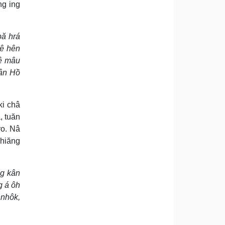
ng ing
ƀă hrá
mê hên
nê mâu
kân Hồ
ki châ
, tuăn
ro. Nâ
 hiăng
ng kân
g á ôh
hnhôk,