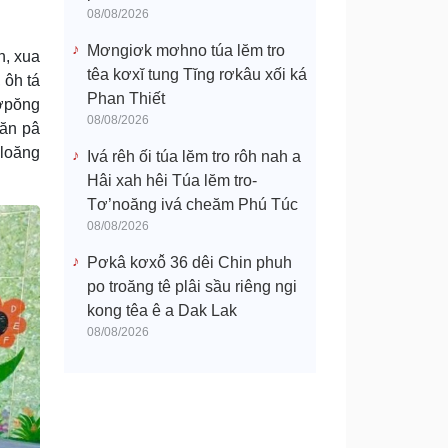
08/08/2026
Mơngiơk mơhno túa lĕm tro
n, xua
têa kơxĭ tung Tĭng rơkâu xối ká
 ôh tá
Phan Thiết
rơpŏng
08/08/2026
uăn pâ
ơloăng
Ivá rêh ối túa lĕm tro rôh nah a
Hâi xah hêi Túa lĕm tro-
Tơ’noăng ivá cheăm Phú Túc
08/08/2026
Pơkâ kơxô̆ 36 dêi Chin phuh
po troăng tê plâi sầu riêng ngi
kong têa ê a Dak Lak
08/08/2026