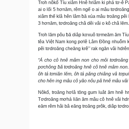
Troh nôkố Tíu xiâm Hnê hriâm ki phá tơ-ê P
ai o lối 5 hơnăm, rêm ngế o ai mâu tơdroăng 
xiâm thế klâ hên lâm ƀă xúa mâu troăng pêi 
3 hơnăm, tơdroăng châ dêi vâi o kô châ lĕm.
Troh lăm pôu ƀă diâp kơxuô tơmeăm ăm Tíu
têa Việt Nam kong pơlê Lâm Đồng nhuô̆m kh
pêi tơdroăng cheăng krê’’ rak ngăn vâi hdrêng
“Á cho cô hnê mâm non cho môi tơdroăng 
pơchông ƀă tơdroăng hnê cô hnê mâm non. X
ôh tá tơniăn lĕm, ôh tá păng chiâng vâ tơp
cho hên ing mâu cô yăo nôu pâ hnê mâu vâi o
Nôkố, troăng hơlâ tŏng gum luât ăm hnê hri
Tơdroăng mơhá liăn ăm mâu cô hnê vâi hdrê
eăm rêm hâi bâ eăng troăng prôk, diâp tơdro