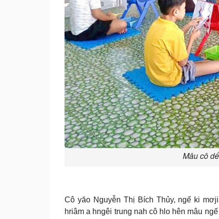
Mâu cô dế
Cô yăo Nguyễn Thị Bích Thủy, ngế ki mơji
hriâm a hngêi trung nah cô hlo hên mâu ngế 