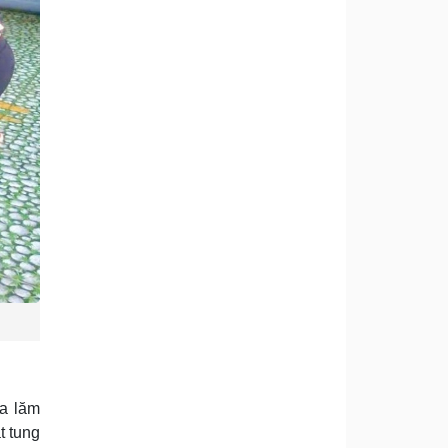
éa lăm
t tung