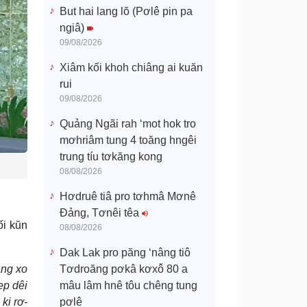
But hai lang lŏ (Pơlê pin pa
ngiâ)
09/08/2026
Xiâm kối khoh chiâng ai kuăn
rui
09/08/2026
Quảng Ngãi rah ‘mot hok tro
mơhriâm tung 4 toăng hngêi
trung tíu tơkăng kong
08/08/2026
Hơdruê tiâ pro tơhmâ Mơnê
Đảng, Tơnêi têa
ối kŭn
08/08/2026
Dak Lak pro păng ‘nâng tiô
âng xo
Tơdroăng pơkâ kơxô̆ 80 a
ep dêi
mâu lâm hnê tôu chêng tung
ki rơ-
pơlê