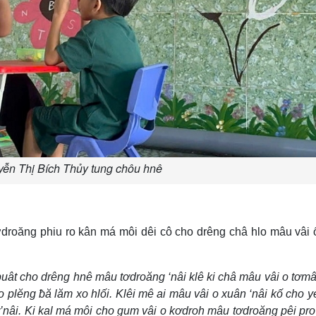
ễn Thị Bích Thủy tung chôu hnê
droăng phiu ro kân má môi dêi cô cho drêng châ hlo mâu vâi 
puât cho drêng hnê mâu tơdroăng ‘nâi klê ki châ mâu vâi o tơm
 o plĕng ƀă lăm xo hlối. Klêi mê ai mâu vâi o xuân ‘nâi kố cho y
’nâi. Ki kal má môi cho gum vâi o kơdroh mâu tơdroăng pêi pro 