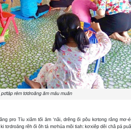
 pơtâp rêm tơdroăng ăm mâu muăn
âng pro Tíu xiâm tối ăm ‘nâi, drêng ối pôu kơtong râng mơ-
ki tơdroăng rêh ối ôh tá mơhúa môi tiah: kơxiêp dêi châ pá puâ