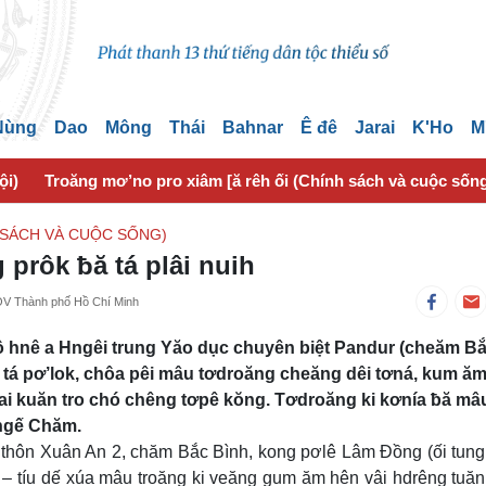
 Nùng
Dao
Mông
Thái
Bahnar
Ê đê
Jarai
K'Ho
M
ội)
Troăng mơ’no pro xiâm [ă rêh ối (Chính sách và cuộc sốn
 SÁCH VÀ CUỘC SỐNG)
prôk ƀă tá plâi nuih
VOV Thành phố Hồ Chí Minh
ô hnê a Hngêi trung Yăo dục chuyên biệt Pandur (cheăm B
tá pơ’lok, chôa pêi mâu tơdroăng cheăng dêi tơná, kum ă
 kuăn tro chó chêng tơpê kŏng. Tơdroăng ki kơnía ƀă mâu
ngế Chăm.
a thôn Xuân An 2, chăm Bắc Bình, kong pơlê Lâm Đồng (ối tun
 – tíu dế xúa mâu troăng ki veăng gum ăm hên vâi hdrêng tuă