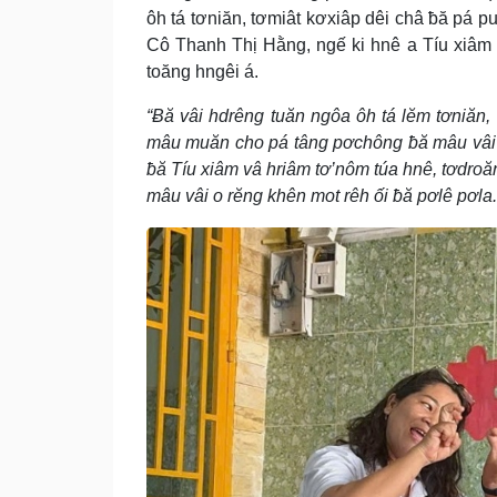
ôh tá tơniăn, tơmiât kơxiâp dêi châ ƀă pá pu
Cô Thanh Thị Hằng, ngế ki hnê a Tíu xiâm s
toăng hngêi á.
“Ƀă vâi hdrêng tuăn ngôa ôh tá lĕm tơniăn,
mâu muăn cho pá tâng pơchông ƀă mâu vâi o 
ƀă Tíu xiâm vâ hriâm tơ’nôm túa hnê, tơdro
mâu vâi o rĕng khên mot rêh ối ƀă pơlê pơla.