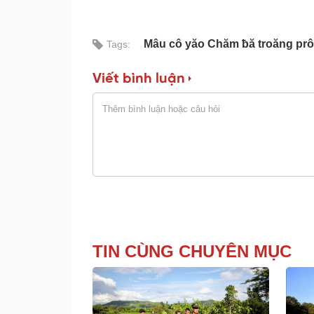
Mâu cô yăo Chăm ƀă troăng prôk
Tags:
Viết bình luận
TIN CÙNG CHUYÊN MỤC