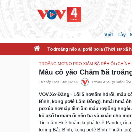
Việt
Tày -
Tơdroăng nếo ai pơlê pơla (Thời sự xã h
TROĂNG MƠ’NO PRO XIÂM ɃĂ RÊH ỐI (CHÍNH
Mâu cô yăo Chăm ƀă troăng 
Thứ bảy, 05:00, 30/05/2026
Tơplôu: A Sa Ly/ Đoàn Sĩ/
VOV.Xơ Đăng - Lối 5 hơnăm hdrối, mâu c
Bình, kong pơlê Lâm Đồng), hmái hmá ôh 
pơxúa hơniâp lĕm ăm mâu rơpŏng hngêi ai
kố akố hơnăm ối nếo ƀă vâ xuân cho mơ
Tíu xiâm Hnê hriâm ki phá tơ-ê Pandur, ối 
tơring Bắc Bình, kong pơlê Bình Thuận ton)