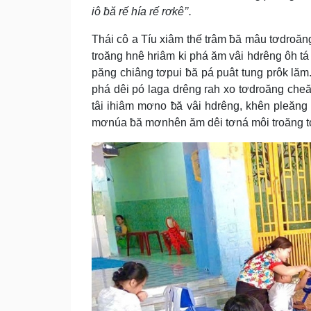
iô ƀă rế hía rế rơkê’’.
Thái cô a Tíu xiâm thế trâm ƀă mâu tơdroăn
troăng hnê hriâm ki phá ăm vâi hdrêng ôh tá
păng chiâng tơpui ƀă pá puât tung prôk lăm
phá dêi pó laga drêng rah xo tơdroăng cheăn
tâi ihiâm mơno ƀă vâi hdrêng, khên pleăng
mơnúa ƀă mơnhên ăm dêi tơná môi troăng tơm