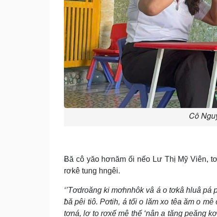
Cô Nguy
Ƀă cô yăo hơnăm ối nếo Lư Thị Mỹ Viên, tơ
rơkê tung hngêi.
‘’Tơdroăng ki mơhnhôk vâ á o tơkâ hluâ pá 
ƀă pêi tiô. Pơtih, á tối o lăm xo têa ăm o mê
tơná, lơ to rơxế mê thế ‘nân a tăng peăng kơ