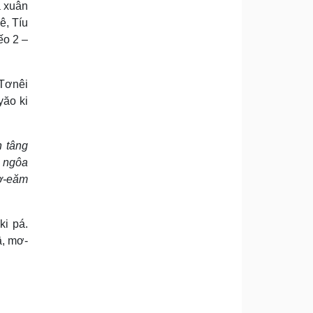
ă xuân
ê, Tíu
ếo 2 –
 Tơnêi
yăo ki
 tâng
n ngôa
mơ-eăm
ki pá.
â, mơ-