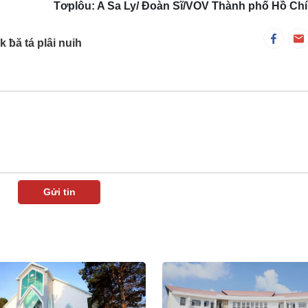
Tơplôu: A Sa Ly/ Đoàn Sĩ/VOV Thành phố Hồ Chí
 ƀă tá plâi nuih