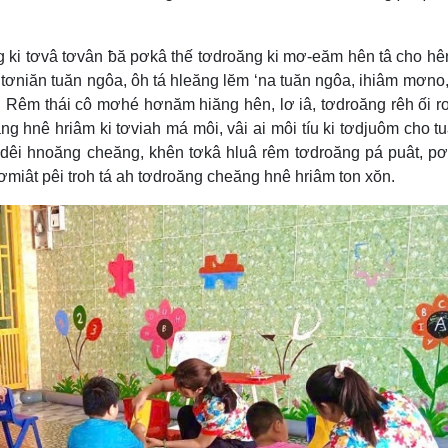
g ki tơvâ tơvân ƀă pơkâ thế tơdroăng ki mơ-eăm hên tâ cho hê
 tơniăn tuăn ngôa, ôh tá hleăng lĕm ‘na tuăn ngôa, ihiâm mơno,
. Rêm thái cô mơhé hơnăm hiăng hên, lơ iâ, tơdroăng rêh ối 
g hnê hriâm ki tơviah má môi, vâi ai môi tíu ki tơdjuôm cho t
 dêi hnoăng cheăng, khên tơkâ hluâ rêm tơdroăng pá puât, p
iât pêi troh tá ah tơdroăng cheăng hnê hriâm ton xŏn.