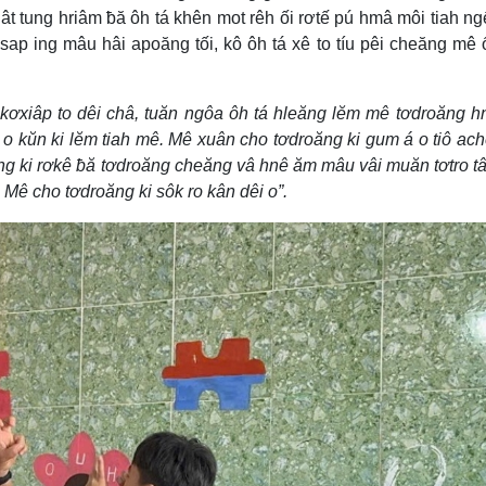
ât tung hriâm ƀă ôh tá khên mot rêh ối rơtế pú hmâ môi tiah ngế
ap ing mâu hâi apoăng tối, kô ôh tá xê to tíu pêi cheăng mê 
 kơxiâp to dêi châ, tuăn ngôa ôh tá hleăng lĕm mê tơdroăng 
kŭn ki lĕm tiah mê. Mê xuân cho tơdroăng ki gum á o tiô ach
ăng ki rơkê ƀă tơdroăng cheăng vâ hnê ăm mâu vâi muăn tơtro t
 Mê cho tơdroăng ki sôk ro kân dêi o”.