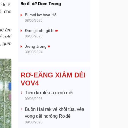
a
Ba ối dê̆ Dam Teang
 ki ê.
ối cho
y
Bi mni kơ Awa Hô
08/05/2025
V
hnê ăm
Đơs git oh, git bi
ê rơtế
06/05/2025
i
â, gum
Jreng Jrong
d
30/03/2024
e
RƠ-EĂNG XIÂM DÊI
o
VOV4
Tơro kơblêa a rơnó mêi
09/08/2026
Ƀuôn Hai rak vế khôi túa, vêa
vong dêi hdrông Rơđế
09/08/2026