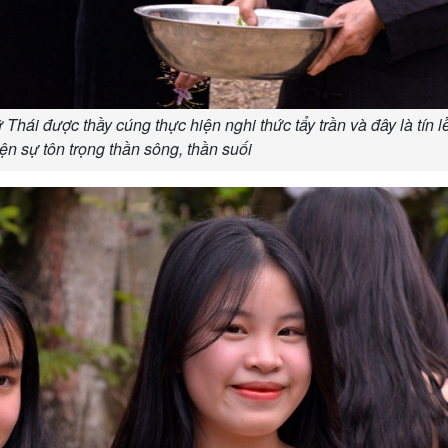
Thái được thầy cúng thực hiện nghi thức tẩy trần và đây là tín l
ện sự tôn trọng thần sông, thần suối