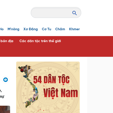
Ho
M'nông
Xơ Đăng
Cơ Tu
Chăm
Khmer
c bản địa
Các dân tộc trên thế giới
,
 sự