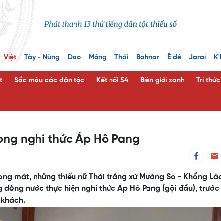
Việt
Tày - Nùng
Dao
Mông
Thái
Bahnar
Ê đê
Jarai
K'
t
Sắc màu các dân tộc
Kết nối 54
Biên giới xanh
Tri thứ
rong nghi thức Áp Hô Pang
ng mát, những thiếu nữ Thái trắng xứ Mường So - Khổng Lào
 dòng nước thực hiện nghi thức Áp Hô Pang (gội đầu), trước
 khách.