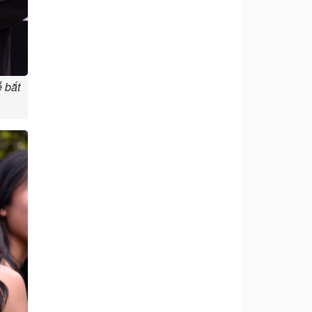
ễ bắt