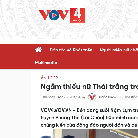
Dân tộc và Phát triển
Người miền núi chấ
Multimedia
ẢNH ĐẸP
Ngắm thiếu nữ Thái trắng t
Chủ nhật, 07:25, 21/04/2024
Khắc Kiên/VOV Tây Bắc
VOV4.VOV.VN - Bên dòng suối Nậm Lụm tro
huyện Phong Thổ (Lai Châu) hòa mình cùng
chứng kiến của đông đảo người dân và du