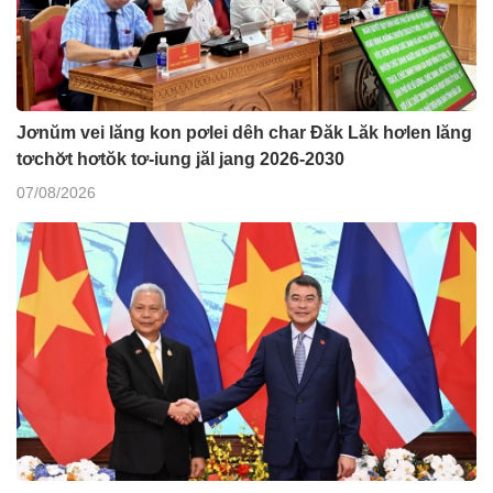
Jơnŭm vei lăng kon pơlei dêh char Đăk Lăk hơlen lăng
tơchơ̆t hơtŏk tơ-iung jăl jang 2026-2030
07/08/2026