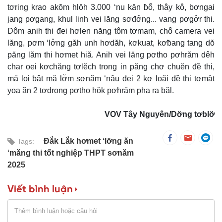
tơring krao akŏm hlŏh 3.000 ‘nu kăn ƀô̆, thây kô, bơngai
jang pơgang, khul linh vei lăng sơđơ̆ng... vang pơgơ̆r thi.
Dôm anih thi đei hơlen năng tôm tơmam, chô̆ camera vei
lăng, pơm ‘lơ̆ng găh unh hơdăh, kơkuat, kơƀang tang dŏ
păng lăm thi hơmet hiă. Anih vei lăng pơtho pơhrăm dêh
char oei kơchăng tơlĕch trong in păng chơ chuĕn đề thi,
mă loi ƀât mă lơ̆m sơnăm ‘nâu đei 2 kơ loăi đề thi tơmât
yoa ăn 2 tơdrong pơtho hŏk pơhrăm pha ra băl.
VOV Tây Nguyên/Dơ̆ng tơblơ̆
Đắk Lắk hơmet ‘lơ̆ng ăn
Tags:
‘măng thi tốt nghiệp THPT sơnăm
2025
Viết bình luận