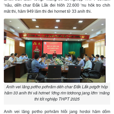
‘nâu, dêh char Đắk Lắk đei hlŏh 22.600 ‘nu hŏk tro chih
măt thi, hăm 949 lăm thi đei hơmet tơ̆ 33 anih thi.
Anih vei lăng pơtho pơhrăm dêh char Đắk Lắk pơgơ̆r hôp
hăm 33 anih thi vă hơmet ‘lơ̆ng rim tơdrong jang lơ̆m ‘măng
thi tốt nghiệp THPT 2025
Anih vei lăng pơtho pơhrăm hlôi jang hơdoi hăm dôm