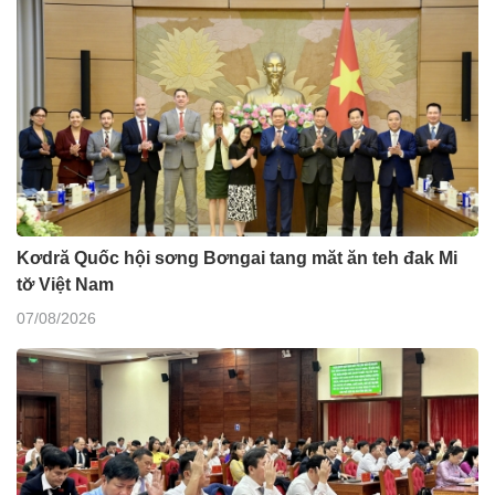
Kơdră Quốc hội sơng Bơngai tang măt ăn teh đak Mi
tơ̆ Việt Nam
07/08/2026