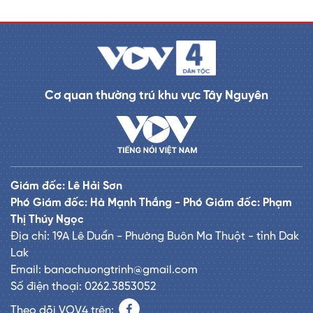
Cơ quan thường trú khu vực Tây Nguyên
Giám đốc: Lê Hải Sơn
Phó Giám đốc: Hà Mạnh Thắng - Phó Giám đốc: Phạm
Thị Thúy Ngọc
Địa chỉ: 19A Lê Duẩn - Phường Buôn Ma Thuột - tỉnh Dak
Lak
Email: banachuongtrinh@gmail.com
Số điện thoại: 0262.3853052
Theo dõi VOV4 trên: