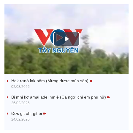
P
l
Nhớ bạn
a
Hak rơnó lak bôm (Mừng được mùa sắn)
y
02/03/2026
V
Bi mni kơ amai adei mniê (Ca ngợi chị em phụ nữ)
26/02/2026
i
Đơs git oh, git bi
24/02/2026
d