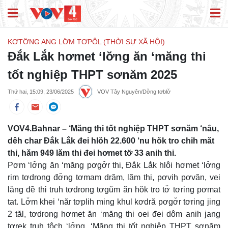
KƠTƠ̆NG ANG LƠ̆M TƠPÔL (THỜI SỰ XÃ HỘI)
Đắk Lắk hơmet ‘lơ̆ng ăn ‘măng thi
tốt nghiệp THPT sơnăm 2025
Thứ hai, 15:09, 23/06/2025
VOV Tây Nguyên/Dơ̆ng tơblơ̆
VOV4.Bahnar – ‘Măng thi tốt nghiệp THPT sơnăm ‘nâu,
dêh char Đắk Lắk đei hlŏh 22.600 ‘nu hŏk tro chih măt
thi, hăm 949 lăm thi đei hơmet tơ̆ 33 anih thi.
Pơm ‘lơ̆ng ăn ‘măng pơgơ̆r thi, Đắk Lắk hlôi hơmet ‘lơ̆ng
rim tơdrong đơ̆ng tơmam drăm, lăm thi, pơvih pơvăn, vei
lăng đề thi truh tơdrong tơgŭm ăn hŏk tro tơ̆ tơring pơmat
tat. Lơ̆m khei ‘năr tơplih ming khul kơdră pơgơ̆r tơring jing
2 tăl, tơdrong hơmet ăn ‘măng thi oei đei dôm anih jang
tơrek truh tôch ‘lơ̆ng. ‘Măng thi tốt nghiệp THPT sơnăm