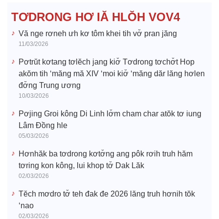
e
TƠDRONG HƠ IĂ HLŎH VOV4
o
Vă nge rơneh ưh kơ tôm khei tih vơ̆ pran jăng
11/03/2026
Pơtrŭt kơtang tơlĕch jang kiơ̆ Tơdrong tơchơ̆t Hop
akŏm tih ‘măng mă XIV ‘moi kiơ̆ ‘măng dăr lăng hơlen
đơ̆ng Trung ương
10/03/2026
Pơjing Groi kông Di Linh lơ̆m cham char atŏk tơ iung
Lâm Đồng hle
05/03/2026
Hơnhăk ba tơdrong kơtơ̆ng ang pôk rơih truh hăm
tơring kon kông, lui khop tơ̆ Dak Lăk
02/03/2026
Tĕch mơdro tơ̆ teh đak đe 2026 lăng truh hơnih tŏk
‘nao
02/03/2026