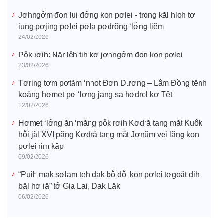
Jơhngơ̆m đon lui đơ̆ng kon pơlei - trong kăl hloh tơ
iung pơjing pơlei pơla pơdrŏng ‘lơ̆ng liĕm
24/02/2026
Pôk rơih: Năr lêh tih kơ jơhngơ̆m đon kon pơlei
23/02/2026
Tơring tơm pơtăm ‘nhot Đơn Dương – Lâm Đồng tĕnh
koăng hơmet pơ ‘lơ̆ng jang sa hơdrol kơ Têt
12/02/2026
Hơmet ‘lơ̆ng ăn ‘măng pôk rơih Kơdră tang măt Kuôk
hô̆i jăl XVI păng Kơdră tang măt Jơnŭm vei lăng kon
pơlei rim kâp
09/02/2026
“Puih mak sơlam teh đak ƀô̆ đô̆i kon pơlei tơgoăt dih
băl hơ iă” tơ̆ Gia Lai, Dak Lăk
06/02/2026