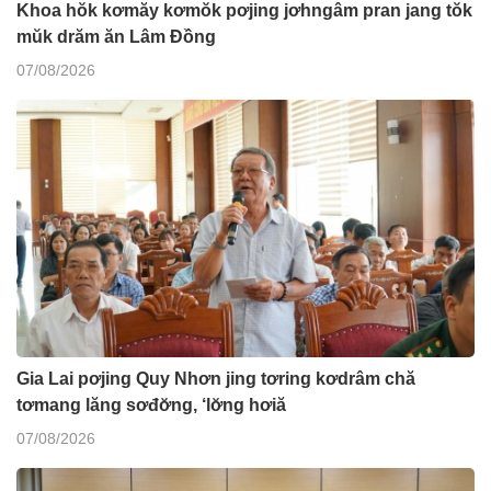
Khoa hŏk kơmăy kơmŏk pơjing jơhngâm pran jang tŏk
mŭk drăm ăn Lâm Đồng
07/08/2026
Gia Lai pơjing Quy Nhơn jing tơring kơdrâm chă
tơmang lăng sơđơ̆ng, ‘lơ̆ng hơiă
07/08/2026