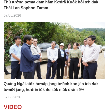
Thủ tướng pơma đam hăm Kơdră Kuô̆k hô̆i teh đak
Thái Lan Sophon Zaram
07/08/2026
Quảng Ngãi atŏk hơnăp jang tơlĕch kon jên teh đak
tơmơ̆t jang, hơdrin iŏk đei tŏk mŭk drăm 9%
07/08/2026
VIDEO