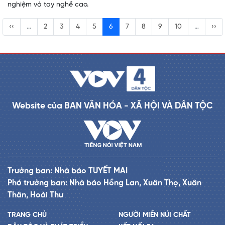
nghiệm và tay nghề cao.
‹‹
…
2
3
4
5
6
7
8
9
10
…
››
Website của BAN VĂN HÓA - XÃ HỘI VÀ DÂN TỘC
Trưởng ban: Nhà báo TUYẾT MAI
Phó trưởng ban: Nhà báo Hồng Lan, Xuân Thọ, Xuân
Thân, Hoài Thu
TRANG CHỦ
NGƯỜI MIỀN NÚI CHẤT