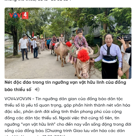
Nét độc đáo trong tín ngưỡng vạn vật hữu linh của đồng
bào thiểu số
VOV4.VOV.VN - Tín ngưỡng dân gian của đồng bào dân tộc
thiểu số là yếu tố quan trọng, góp phần hình thành nét văn hóa
đặc sắc, phản ánh đời sống tinh thần phong phú của cộng
đồng các dân tộc thiểu số. Ngoài việc thờ cúng tổ tiên, tín
ngưỡng “vạn vật hữu linh” cho đến nay vẫn sống động trong đời
sống của đồng bào. (Chương trình Giao lưu văn hóa các dân