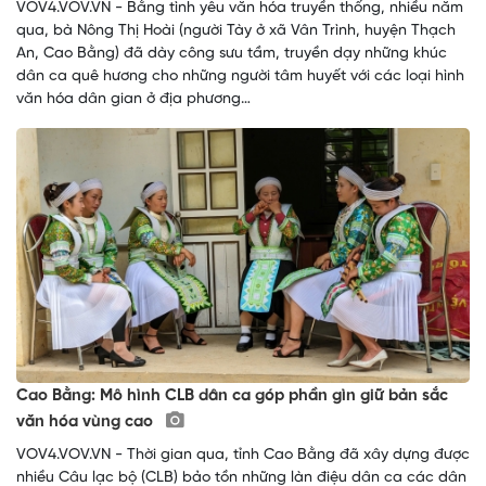
VOV4.VOV.VN - Bằng tình yêu văn hóa truyền thống, nhiều năm
qua, bà Nông Thị Hoài (người Tày ở xã Vân Trình, huyện Thạch
An, Cao Bằng) đã dày công sưu tầm, truyền dạy những khúc
dân ca quê hương cho những người tâm huyết với các loại hình
văn hóa dân gian ở địa phương…
Cao Bằng: Mô hình CLB dân ca góp phần gìn giữ bản sắc
văn hóa vùng cao
VOV4.VOV.VN - Thời gian qua, tỉnh Cao Bằng đã xây dựng được
nhiều Câu lạc bộ (CLB) bảo tồn những làn điệu dân ca các dân