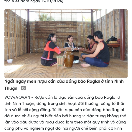
tộc Việt Nam ngày 13/10/2024)
Ngất ngây men rượu cần của đồng bào Raglai ở tỉnh Ninh
Thuận
VOV4.VOV.VN - Rượu cần là đặc sản của đồng bào Raglai ở
tỉnh Ninh Thuận, dùng trong sinh hoạt đời thường, cúng tế thần
linh và lễ hội cộng đồng. Từ lâu rượu cần của đồng bào Raglai
đã được nhiều người biết đến bởi hương vị đặc trưng không thể
lẫn vào đâu được và rượu được làm theo một quy trình vô cùng
công phu và nghiêm ngặt đòi hỏi người chế biến phải có kinh