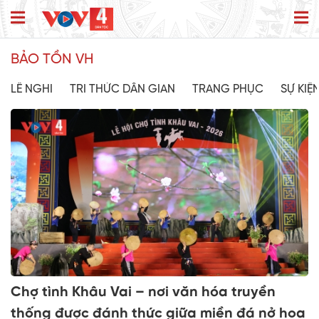
BẢO TỒN VH
LỄ NGHI
TRI THỨC DÂN GIAN
TRANG PHỤC
SỰ KIỆ
Chợ tình Khâu Vai – nơi văn hóa truyền
thống được đánh thức giữa miền đá nở hoa