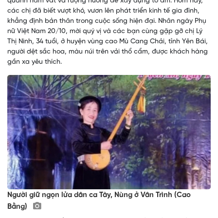
quanh năm vất vả ruộng nương để xây dựng tổ ấm. Hôm nay,
các chị đã biết vượt khó, vươn lên phát triển kinh tế gia đình,
khẳng định bản thân trong cuộc sống hiện đại. Nhân ngày Phụ
nữ Việt Nam 20/10, mời quý vị và các bạn cùng gặp gỡ chị Lý
Thị Ninh, 34 tuổi, ở huyện vùng cao Mù Cang Chải, tỉnh Yên Bái,
người dệt sắc hoa, màu núi trên vải thổ cẩm, được khách hàng
gần xa yêu thích.
Người giữ ngọn lửa dân ca Tày, Nùng ở Vân Trình (Cao
Bằng)