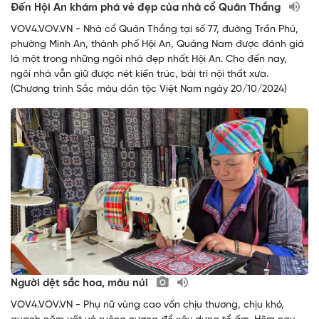
Đến Hội An khám phá vẻ đẹp của nhà cổ Quân Thắng
VOV4.VOV.VN - Nhà cổ Quân Thắng tại số 77, đường Trần Phú,
phường Minh An, thành phố Hội An, Quảng Nam được đánh giá
là một trong những ngôi nhà đẹp nhất Hội An. Cho đến nay,
ngôi nhà vẫn giữ được nét kiến trúc, bài trí nội thất xưa.
(Chương trình Sắc màu dân tộc Việt Nam ngày 20/10/2024)
Người dệt sắc hoa, màu núi
VOV4.VOV.VN - Phụ nữ vùng cao vốn chịu thương, chịu khó,