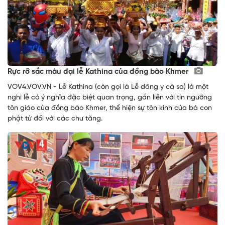
Rực rỡ sắc màu đại lễ Kathina của đồng bào Khmer
VOV4.VOV.VN - Lễ Kathina (còn gọi là Lễ dâng y cà sa) là một
nghi lễ có ý nghĩa đặc biệt quan trọng, gắn liền với tín ngưỡng
tôn giáo của đồng bào Khmer, thể hiện sự tôn kính của bà con
phật tử đối với các chư tăng.