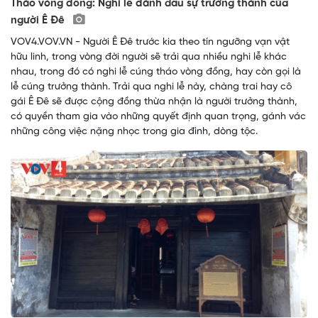
Tháo vòng đồng: Nghi lễ đánh dấu sự trưởng thành của
người Ê Đê
VOV4.VOV.VN - Người Ê Đê trước kia theo tín ngưỡng vạn vật
hữu linh, trong vòng đời người sẽ trải qua nhiều nghi lễ khác
nhau, trong đó có nghi lễ cúng tháo vòng đồng, hay còn gọi là
lễ cúng trưởng thành. Trải qua nghi lễ này, chàng trai hay cô
gái Ê Đê sẽ được cộng đồng thừa nhận là người trưởng thành,
có quyền tham gia vào những quyết định quan trọng, gánh vác
những công việc nặng nhọc trong gia đình, dòng tộc.