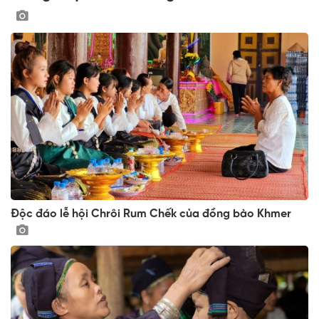
Độc đáo lễ hội Chrôi Rum Chếk của đồng bào Khmer