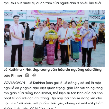
tộc, thu hút được sự quan tâm của người dân ở nhiều lứa tuổi.
Lễ Kathina - Nét đẹp trong văn hóa tín ngưỡng của đồng
bào Khmer
VOV4.VOV.VN - Lễ Kathina (còn gọi là Lễ dâng y cà sa) là một
nghi lễ có ý nghĩa đặc biệt quan trọng, gắn liền với tín ngưỡng
tôn giáo của đồng bào Khmer, thể hiện sự tôn kính của bà con
phật tử đối với các chư tăng. Dịp này, bà con sẽ dâng lên cho
các vị sư sãi nhiều vật phẩm thiết yếu, nhưng có một vật phẩm
không thể thiếu, đó là “áo cà sa”.