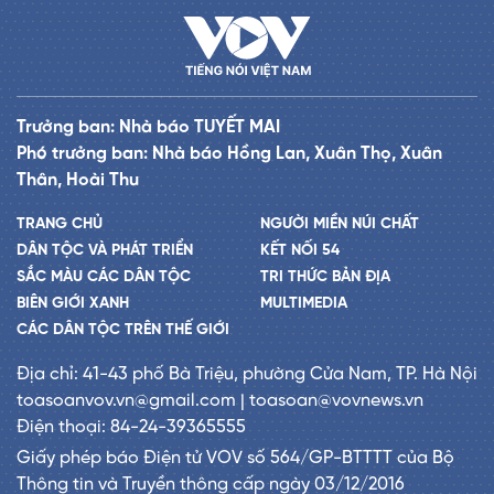
Trưởng ban: Nhà báo TUYẾT MAI
Phó trưởng ban: Nhà báo Hồng Lan, Xuân Thọ, Xuân
Thân, Hoài Thu
TRANG CHỦ
NGƯỜI MIỀN NÚI CHẤT
DÂN TỘC VÀ PHÁT TRIỂN
KẾT NỐI 54
SẮC MÀU CÁC DÂN TỘC
TRI THỨC BẢN ĐỊA
BIÊN GIỚI XANH
MULTIMEDIA
CÁC DÂN TỘC TRÊN THẾ GIỚI
Địa chỉ: 41-43 phố Bà Triệu, phường Cửa Nam, TP. Hà Nội
toasoanvov.vn@gmail.com | toasoan@vovnews.vn
Điện thoại: 84-24-39365555
Giấy phép báo Điện tử VOV số 564/GP-BTTTT của Bộ
Thông tin và Truyền thông cấp ngày 03/12/2016