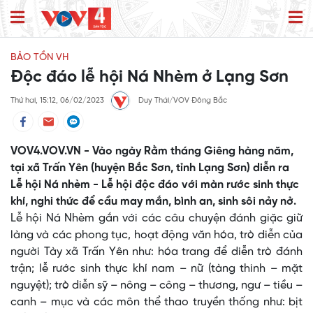
BẢO TỒN VH
Độc đáo lễ hội Ná Nhèm ở Lạng Sơn
Thứ hai, 15:12, 06/02/2023
Duy Thái/VOV Đông Bắc
VOV4.VOV.VN - Vào ngày Rằm tháng Giêng hàng năm,
tại xã Trấn Yên (huyện Bắc Sơn, tỉnh Lạng Sơn) diễn ra
Lễ hội Ná nhèm - Lễ hội độc đáo với màn rước sinh thực
khí, nghi thức để cầu may mắn, bình an, sinh sôi nảy nở.
Lễ hội Ná Nhèm gắn với các câu chuyện đánh giặc giữ
làng và các phong tục, hoạt động văn hóa, trò diễn của
người Tày xã Trấn Yên như: hóa trang để diễn trò đánh
trận; lễ rước sinh thực khí nam – nữ (tàng thinh – mặt
nguyệt); trò diễn sỹ – nông – công – thương, ngư – tiều –
canh – mục và các môn thể thao truyền thống như: bịt