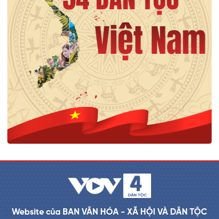
Website của BAN VĂN HÓA - XÃ HỘI VÀ DÂN TỘC