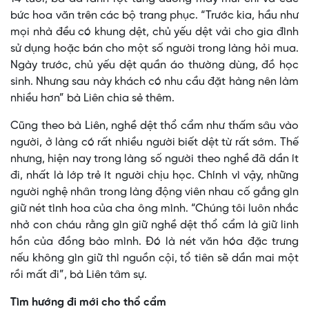
bức hoa văn trên các bộ trang phục. “Trước kia, hầu như
mọi nhà đều có khung dệt, chủ yếu dệt vải cho gia đình
sử dụng hoặc bán cho một số người trong làng hỏi mua.
Ngày trước, chủ yếu dệt quần áo thường dùng, đồ học
sinh. Nhưng sau này khách có nhu cầu đặt hàng nên làm
nhiều hơn” bà Liên chia sẻ thêm.
Cũng theo bà Liên, nghề dệt thổ cẩm như thấm sâu vào
người, ở làng có rất nhiều người biết dệt từ rất sớm. Thế
nhưng, hiện nay trong làng số người theo nghề đã dần ít
đi, nhất là lớp trẻ ít người chịu học. Chính vì vậy, những
người nghệ nhân trong làng động viên nhau cố gắng gìn
giữ nét tình hoa của cha ông mình. “Chúng tôi luôn nhắc
nhở con cháu rằng gìn giữ nghề dệt thổ cẩm là giữ linh
hồn của đồng bào mình. Đó là nét văn hóa đặc trưng
nếu không gìn giữ thì nguồn cội, tổ tiên sẽ dần mai một
rồi mất đi”, bà Liên tâm sự.
Tìm hướng đi mới cho thổ cẩm