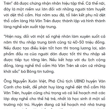
Trên” đã được chứng nhận nhãn hiệu tập thể. Có thể nói,
đây là một niềm vui lớn đối với những người tâm huyết
với dệt thổ cẩm. Hai năm sau đó, tổ liên kết phụ nữ dệt
thổ cẩm làng Hà Văn Trên được thành lập và hình thành
làng nghề sản xuất tập trung.
“Hiện nay, đối với một số nghệ nhân làm xuyên suốt cả
năm thì thu nhập trung bình cũng từ 40-50 triệu đồng.
Nếu được tạo điều kiện tốt hơn thì trong lương lai, sản
phẩm đầu ra của người dân được tốt thì thu nhập sẽ
được tiếp tục tăng lên. Nếu kết hợp với du lịch cộng
đồng, làng nghề thổ cẩm Hà Văn Trên sẽ còn có những
khởi sắc” bà Bông tin tưởng.
Ông Nguyễn Xuân Việt, Phó Chủ tịch UBND huyện Vân
Canh cho biết, để phát huy làng nghề dệt thổ cẩm Hà
Văn Trên, huyện cũng chú trọng và có kế hoạch mở các
lớp dạy nghề cho thế hệ trẻ, nhất là học sinh ở một số
trường nội trú. Huyện đang có kế hoạch mở nhà trưng