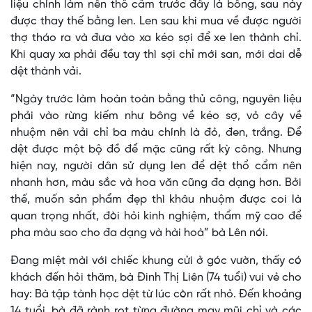
liệu chính làm nên thổ cẩm trước đây là bông, sau này
được thay thế bằng len. Len sau khi mua về được người
thợ tháo ra và đưa vào xa kéo sợi để xe len thành chỉ.
Khi quay xa phải đều tay thì sợi chỉ mới san, mới dai dễ
dệt thành vải.
“Ngày trước làm hoàn toàn bằng thủ công, nguyên liệu
phải vào rừng kiếm như bông về kéo sợ, vỏ cây về
nhuộm nên vải chỉ ba màu chính là đỏ, đen, trắng. Để
dệt được một bộ đồ để mặc cũng rất kỳ công. Nhưng
hiện nay, người dân sử dụng len để dệt thổ cẩm nên
nhanh hơn, màu sắc và hoa văn cũng đa dạng hơn. Bởi
thế, muốn sản phẩm đẹp thì khâu nhuộm được coi là
quan trọng nhất, đòi hỏi kinh nghiệm, thẩm mỹ cao để
pha màu sao cho đa dạng và hài hoà” bà Lên nói.
Đang miệt mài với chiếc khung cửi ở góc vườn, thấy có
khách đến hỏi thăm, bà Đinh Thị Liên (74 tuổi) vui vẻ cho
hay: Bà tập tành học dệt từ lúc còn rất nhỏ. Đến khoảng
14 tuổi, bà đã rành rọt từng đường may mũi chỉ và các