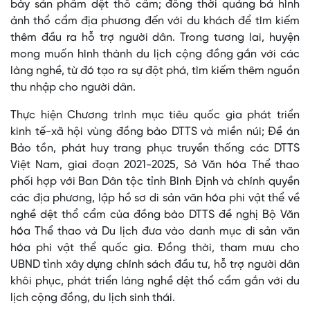
bày sản phẩm dệt thổ cẩm; đồng thời quảng bá hình
ảnh thổ cẩm địa phương đến với du khách để tìm kiếm
thêm đầu ra hỗ trợ người dân. Trong tương lai, huyện
mong muốn hình thành du lịch cộng đồng gắn với các
làng nghề, từ đó tạo ra sự đột phá, tìm kiếm thêm nguồn
thu nhập cho người dân.
Thực hiện Chương trình mục tiêu quốc gia phát triển
kinh tế-xã hội vùng đồng bào DTTS và miền núi; Ðề án
Bảo tồn, phát huy trang phục truyền thống các DTTS
Việt Nam, giai đoạn 2021-2025, Sở Văn hóa Thể thao
phối hợp với Ban Dân tộc tỉnh Bình Định và chính quyền
các địa phương, lập hồ sơ di sản văn hóa phi vật thể về
nghề dệt thổ cẩm của đồng bào DTTS đề nghị Bộ Văn
hóa Thể thao và Du lịch đưa vào danh mục di sản văn
hóa phi vật thể quốc gia. Ðồng thời, tham mưu cho
UBND tỉnh xây dựng chính sách đầu tư, hỗ trợ người dân
khôi phục, phát triển làng nghề dệt thổ cẩm gắn với du
lịch cộng đồng, du lịch sinh thái.