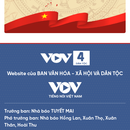
Website của BAN VĂN HÓA - XÃ HỘI VÀ DÂN TỘC
Trưởng ban: Nhà báo TUYẾT MAI
Phó trưởng ban: Nhà báo Hồng Lan, Xuân Thọ, Xuân
Thân, Hoài Thu