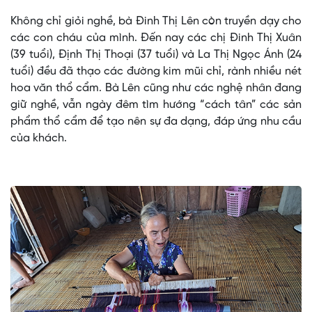
Không chỉ giỏi nghề, bà Đinh Thị Lên còn truyền dạy cho
các con cháu của mình. Đến nay các chị Đinh Thị Xuân
(39 tuổi), Định Thị Thoại (37 tuổi) và La Thị Ngọc Ánh (24
tuổi) đều đã thạo các đường kim mũi chỉ, rành nhiều nét
hoa văn thổ cẩm. Bà Lên cũng như các nghệ nhân đang
giữ nghề, vẫn ngày đêm tìm hướng “cách tân” các sản
phẩm thổ cẩm để tạo nên sự đa dạng, đáp ứng nhu cầu
của khách.