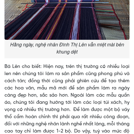
Hằng ngày, nghệ nhân Đinh Thị Lên vẫn miệt mài bên
khung dệt
Bà Lên cho biết: Hiện nay, trên thị trường có nhiều loại
len nên chúng tôi làm ra sản phẩm cũng phong phú và
cách tân; đồng thời cũng phải ghiên cứu để tạo thêm
các hoa văn, mẫu mã mới để sản phẩm làm ra ngày
càng đẹp hơn, sắc sảo hơn. Ngoài làm các mẫu quần
áo, chúng tôi đang hướng tới làm các loại túi xách, hy
vọng có nhiều thị trường hơn. Để làm được một bộ váy
thổ cẩm hoàn chỉnh thì phải qua rất nhiều công đoạn,
đối với những nghệ nhân lành nghề nhất làng, mỗi tháng
cao tay chỉ làm được 1-2 bộ. Do vậy, tuỳ vào mức độ