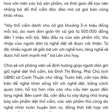
hoa văn trên các bộ sản phẩm, và thời gian để tạo nên
những bộ đồ thổ cẩm độc đáo mà có giá bán cũng
khác nhau.
“Váy thổ cẩm dành cho nữ giá khoảng 3-4 triệu đồng
mỗi bộ, áo nam đơn giản thì có giá từ 500.000 đồng
đến 1 triệu mỗi bộ. Nếu đầu ra của sản phẩm tốt, thu
nhập của người dân từ nghề dệt sẽ được cải thiện. Từ
đó, nhiều người sẽ gắn bó với với nghề hơn, làng nghề sẽ
được hồi sinh mạnh mẽ ” bà Lên cho hay.
Chia sẻ với phóng viên về định hướng giúp người dân gìn
giữ nghề dệt thổ cẩm, bà Đinh Thị Bông, Phó Chủ tịch
UBND xã Canh Thuận cho rằng: Trước hết, cần tạo điều
kiện để nghệ nhân sống tốt với nghề dệt, bằng cách
quan tâm, hỗ trợ hơn nữa các nhu cầu liên quan đến
làng nghề. Bên cạnh đó, cần đầu tư xây dựng nhà trưng
bày sản phẩm dệt thổ cẩm, các sản phẩm thủ công do
nghệ nhân toàn huyện làm ra, đồng thời kết hợp với