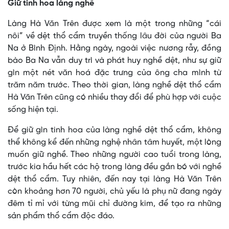
Giữ tinh hoa làng nghề
Làng Hà Văn Trên được xem là một trong những “cái
nôi” về dệt thổ cẩm truyền thống lâu đời của người Ba
Na ở Bình Định. Hằng ngày, ngoài việc nương rẫy, đồng
bào Ba Na vẫn duy trì và phát huy nghề dệt, như sự giữ
gìn một nét văn hoá đặc trưng của ông cha mình từ
trăm năm trước. Theo thời gian, làng nghề dệt thổ cẩm
Hà Văn Trên cũng có nhiều thay đổi để phù hợp với cuộc
sống hiện tại.
Để giữ gìn tinh hoa của làng nghề dệt thổ cẩm, không
thể không kể đến những nghệ nhân tâm huyết, một lòng
muốn giữ nghề. Theo những người cao tuổi trong làng,
trước kia hầu hết các hộ trong làng đều gắn bó với nghề
dệt thổ cẩm. Tuy nhiên, đến nay tại làng Hà Văn Trên
còn khoảng hơn 70 người, chủ yếu là phụ nữ đang ngày
đêm tỉ mỉ với từng mũi chỉ đường kim, để tạo ra những
sản phẩm thổ cẩm độc đáo.