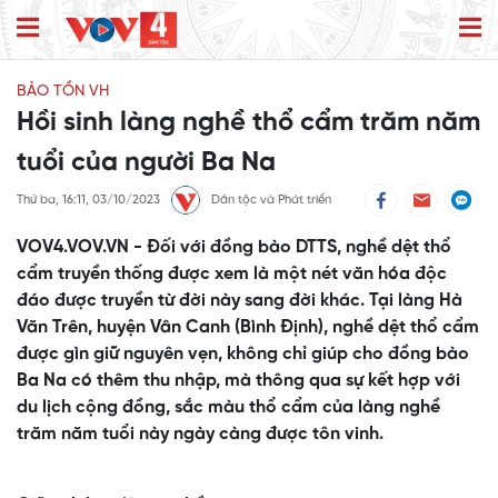
BẢO TỒN VH
Hồi sinh làng nghề thổ cẩm trăm năm
tuổi của người Ba Na
Thứ ba, 16:11, 03/10/2023
Dân tộc và Phát triển
VOV4.VOV.VN - Đối với đồng bào DTTS, nghề dệt thổ
cẩm truyền thống được xem là một nét văn hóa độc
đáo được truyền từ đời này sang đời khác. Tại làng Hà
Văn Trên, huyện Vân Canh (Bình Định), nghề dệt thổ cẩm
được gìn giữ nguyên vẹn, không chỉ giúp cho đồng bào
Ba Na có thêm thu nhập, mà thông qua sự kết hợp với
du lịch cộng đồng, sắc màu thổ cẩm của làng nghề
trăm năm tuổi này ngày càng được tôn vinh.