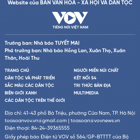
Website của BAN VĂN HÓA - XÃ HỘI VÀ DÂN TỘC
Trưởng ban: Nhà báo TUYẾT MAI
Phó trưởng ban: Nhà báo Hồng Lan, Xuân Thọ, Xuân
Thân, Hoài Thu
TRANG CHỦ
NGƯỜI MIỀN NÚI CHẤT
DÂN TỘC VÀ PHÁT TRIỂN
KẾT NỐI 54
SẮC MÀU CÁC DÂN TỘC
TRI THỨC BẢN ĐỊA
BIÊN GIỚI XANH
MULTIMEDIA
CÁC DÂN TỘC TRÊN THẾ GIỚI
Địa chỉ: 41-43 phố Bà Triệu, phường Cửa Nam, TP. Hà Nội
toasoanvov.vn@gmail.com | toasoan@vovnews.vn
Điện thoại: 84-24-39365555
Giấy phép báo Điện tử VOV số 564/GP-BTTTT của Bộ