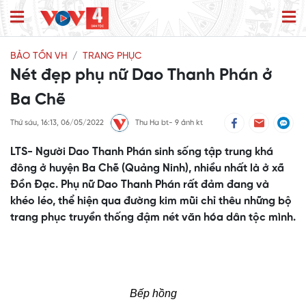
BẢO TỒN VH
TRANG PHỤC
Nét đẹp phụ nữ Dao Thanh Phán ở
Ba Chẽ
Thứ sáu, 16:13, 06/05/2022
Thu Ha bt- 9 ảnh kt
LTS- Người Dao Thanh Phán sinh sống tập trung khá
đông ở huyện Ba Chẽ (Quảng Ninh), nhiều nhất là ở xã
Đồn Đạc. Phụ nữ Dao Thanh Phán rất đảm đang và
khéo léo, thể hiện qua đường kim mũi chỉ thêu những bộ
trang phục truyền thống đậm nét văn hóa dân tộc mình.
Bếp hồng