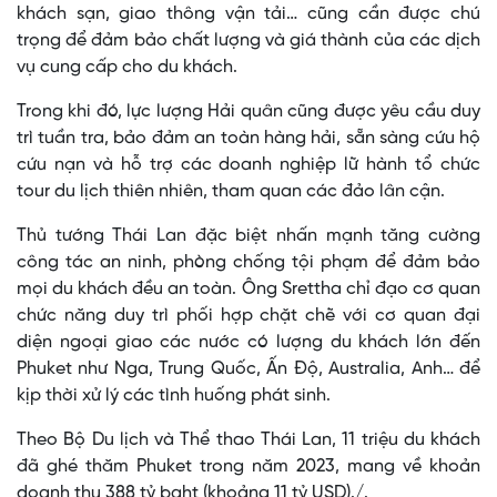
khách sạn, giao thông vận tải… cũng cần được chú
trọng để đảm bảo chất lượng và giá thành của các dịch
vụ cung cấp cho du khách.
Trong khi đó, lực lượng Hải quân cũng được yêu cầu duy
trì tuần tra, bảo đảm an toàn hàng hải, sẵn sàng cứu hộ
cứu nạn và hỗ trợ các doanh nghiệp lữ hành tổ chức
tour du lịch thiên nhiên, tham quan các đảo lân cận.
Thủ tướng Thái Lan đặc biệt nhấn mạnh tăng cường
công tác an ninh, phòng chống tội phạm để đảm bảo
mọi du khách đều an toàn. Ông Srettha chỉ đạo cơ quan
chức năng duy trì phối hợp chặt chẽ với cơ quan đại
diện ngoại giao các nước có lượng du khách lớn đến
Phuket như Nga, Trung Quốc, Ấn Độ, Australia, Anh… để
kịp thời xử lý các tình huống phát sinh.
Theo Bộ Du lịch và Thể thao Thái Lan, 11 triệu du khách
đã ghé thăm Phuket trong năm 2023, mang về khoản
doanh thu 388 tỷ baht (khoảng 11 tỷ USD)./.