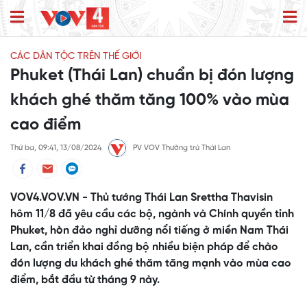
CÁC DÂN TỘC TRÊN THẾ GIỚI
Phuket (Thái Lan) chuẩn bị đón lượng
khách ghé thăm tăng 100% vào mùa
cao điểm
Thứ ba, 09:41, 13/08/2024
PV VOV Thường trú Thái Lan
VOV4.VOV.VN - Thủ tướng Thái Lan Srettha Thavisin
hôm 11/8 đã yêu cầu các bộ, ngành và Chính quyền tỉnh
Phuket, hòn đảo nghỉ dưỡng nổi tiếng ở miền Nam Thái
Lan, cần triển khai đồng bộ nhiều biện pháp để chào
đón lượng du khách ghé thăm tăng mạnh vào mùa cao
điểm, bắt đầu từ tháng 9 này.