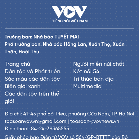
Trưởng ban: Nhà báo TUYẾT MAI
Phó trưởng ban: Nhà báo Hồng Lan, Xuân Thọ, Xuân
Thân, Hoài Thu
Trang chủ
Người miền núi chất
Dân tộc và Phát triển
Kết nối 54
Sắc màu các dân tộc
Tri thức bản địa
Biên giới xanh
Multimedia
Các dân tộc trên thế
giới
Địa chỉ: 41-43 phố Bà Triệu, phường Cửa Nam, TP. Hà Nội
toasoanvov.vn@gmail.com | toasoan@vovnews.vn
Điện thoại: 84-24-39365555
Giấy phép báo Điện tử VOV số 564/GP-BTTTT của Bộ