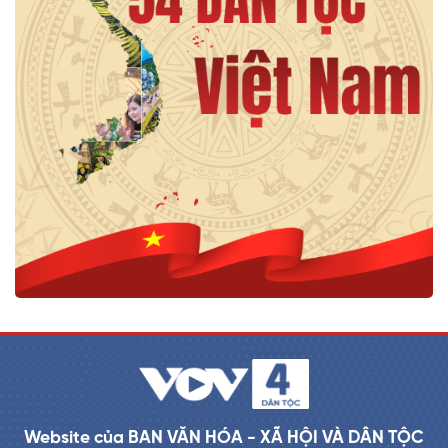
Website của BAN VĂN HÓA - XÃ HỘI VÀ DÂN TỘC