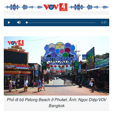
Remaining
-1:27
Loaded
:
Progress
:
Play
Mute
0%
0%
Time
Phố đi bộ Patong Beach ở Phuket. Ảnh: Ngọc Diệp/VOV
Bangkok