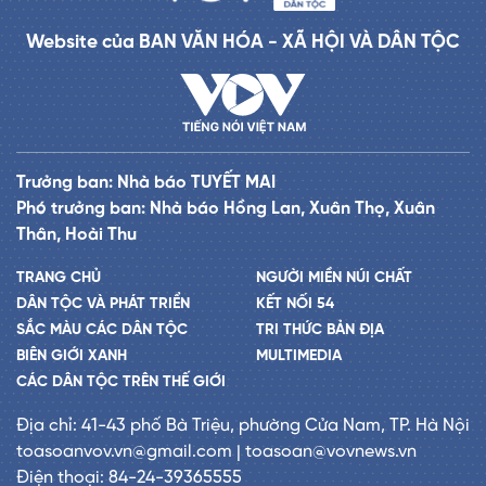
Website của BAN VĂN HÓA - XÃ HỘI VÀ DÂN TỘC
Trưởng ban: Nhà báo TUYẾT MAI
Phó trưởng ban: Nhà báo Hồng Lan, Xuân Thọ, Xuân
Thân, Hoài Thu
TRANG CHỦ
NGƯỜI MIỀN NÚI CHẤT
DÂN TỘC VÀ PHÁT TRIỂN
KẾT NỐI 54
SẮC MÀU CÁC DÂN TỘC
TRI THỨC BẢN ĐỊA
BIÊN GIỚI XANH
MULTIMEDIA
CÁC DÂN TỘC TRÊN THẾ GIỚI
Địa chỉ: 41-43 phố Bà Triệu, phường Cửa Nam, TP. Hà Nội
toasoanvov.vn@gmail.com | toasoan@vovnews.vn
Điện thoại: 84-24-39365555