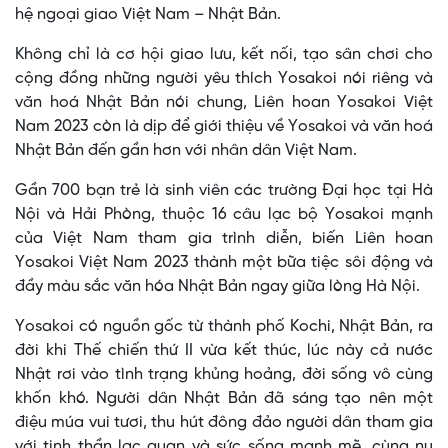
hệ ngoại giao Việt Nam – Nhật Bản.
Không chỉ là cơ hội giao lưu, kết nối, tạo sân chơi cho
cộng đồng những người yêu thích Yosakoi nói riêng và
văn hoá Nhật Bản nói chung, Liên hoan Yosakoi Việt
Nam 2023 còn là dịp để giới thiệu về Yosakoi và văn hoá
Nhật Bản đến gần hơn với nhân dân Việt Nam.
Gần 700 bạn trẻ là sinh viên các trường Đại học tại Hà
Nội và Hải Phòng, thuộc 16 câu lạc bộ Yosakoi mạnh
của Việt Nam tham gia trình diễn, biến Liên hoan
Yosakoi Việt Nam 2023 thành một bữa tiệc sôi động và
đầy màu sắc văn hóa Nhật Bản ngay giữa lòng Hà Nội.
Yosakoi có nguồn gốc từ thành phố Kochi, Nhật Bản, ra
đời khi Thế chiến thứ II vừa kết thúc, lúc này cả nước
Nhật rơi vào tình trạng khủng hoảng, đời sống vô cùng
khốn khó. Người dân Nhật Bản đã sáng tạo nên một
điệu múa vui tươi, thu hút đông đảo người dân tham gia
với tinh thần lạc quan và sức sống mạnh mẽ, cùng nụ