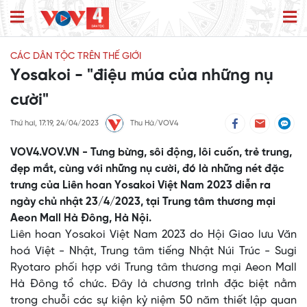
CÁC DÂN TỘC TRÊN THẾ GIỚI
Yosakoi - "điệu múa của những nụ
cười"
Thứ hai, 17:19, 24/04/2023
Thu Hà/VOV4
VOV4.VOV.VN - Tưng bừng, sôi động, lôi cuốn, trẻ trung,
đẹp mắt, cùng với những nụ cười, đó là những nét đặc
trưng của Liên hoan Yosakoi Việt Nam 2023 diễn ra
ngày chủ nhật 23/4/2023, tại Trung tâm thương mại
Aeon Mall Hà Đông, Hà Nội.
Liên hoan Yosakoi Việt Nam 2023 do Hội Giao lưu Văn
hoá Việt - Nhật, Trung tâm tiếng Nhật Núi Trúc - Sugi
Ryotaro phối hợp với Trung tâm thương mại Aeon Mall
Hà Đông tổ chức. Đây là chương trình đặc biệt nằm
trong chuỗi các sự kiện kỷ niệm 50 năm thiết lập quan