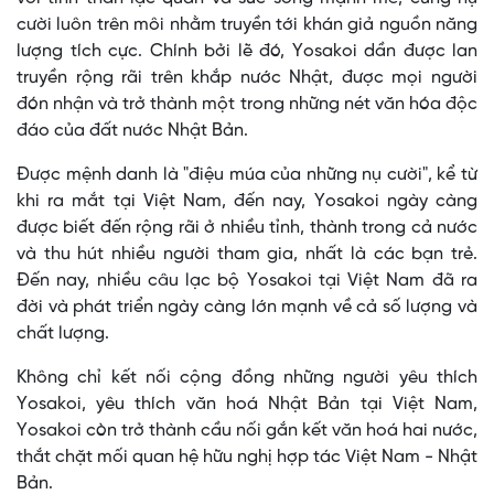
cười luôn trên môi nhằm truyền tới khán giả nguồn năng
lượng tích cực. Chính bởi lẽ đó, Yosakoi dần được lan
truyền rộng rãi trên khắp nước Nhật, được mọi người
đón nhận và trở thành một trong những nét văn hóa độc
đáo của đất nước Nhật Bản.
Được mệnh danh là "điệu múa của những nụ cười", kể từ
khi ra mắt tại Việt Nam, đến nay, Yosakoi ngày càng
được biết đến rộng rãi ở nhiều tỉnh, thành trong cả nước
và thu hút nhiều người tham gia, nhất là các bạn trẻ.
Đến nay, nhiều câu lạc bộ Yosakoi tại Việt Nam đã ra
đời và phát triển ngày càng lớn mạnh về cả số lượng và
chất lượng.
Không chỉ kết nối cộng đồng những người yêu thích
Yosakoi, yêu thích văn hoá Nhật Bản tại Việt Nam,
Yosakoi còn trở thành cầu nối gắn kết văn hoá hai nước,
thắt chặt mối quan hệ hữu nghị hợp tác Việt Nam - Nhật
Bản.