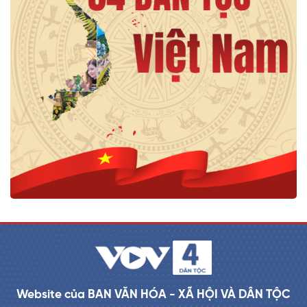
Website của BAN VĂN HÓA - XÃ HỘI VÀ DÂN TỘC