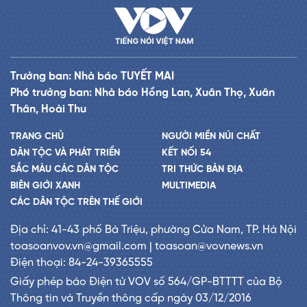
Trưởng ban: Nhà báo TUYẾT MAI
Phó trưởng ban: Nhà báo Hồng Lan, Xuân Thọ, Xuân
Thân, Hoài Thu
TRANG CHỦ
NGƯỜI MIỀN NÚI CHẤT
DÂN TỘC VÀ PHÁT TRIỂN
KẾT NỐI 54
SẮC MÀU CÁC DÂN TỘC
TRI THỨC BẢN ĐỊA
BIÊN GIỚI XANH
MULTIMEDIA
CÁC DÂN TỘC TRÊN THẾ GIỚI
Địa chỉ: 41-43 phố Bà Triệu, phường Cửa Nam, TP. Hà Nội
toasoanvov.vn@gmail.com | toasoan@vovnews.vn
Điện thoại: 84-24-39365555
Giấy phép báo Điện tử VOV số 564/GP-BTTTT của Bộ
Thông tin và Truyền thông cấp ngày 03/12/2016