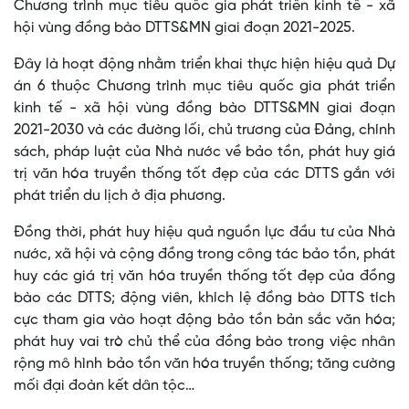
Chương trình mục tiêu quốc gia phát triển kinh tế - xã
hội vùng đồng bào DTTS&MN giai đoạn 2021-2025.
Đây là hoạt động nhằm triển khai thực hiện hiệu quả Dự
án 6 thuộc Chương trình mục tiêu quốc gia phát triển
kinh tế - xã hội vùng đồng bào DTTS&MN giai đoạn
2021-2030 và các đường lối, chủ trương của Đảng, chính
sách, pháp luật của Nhà nước về bảo tồn, phát huy giá
trị văn hóa truyền thống tốt đẹp của các DTTS gắn với
phát triển du lịch ở địa phương.
Đồng thời, phát huy hiệu quả nguồn lực đầu tư của Nhà
nước, xã hội và cộng đồng trong công tác bảo tồn, phát
huy các giá trị văn hóa truyền thống tốt đẹp của đồng
bào các DTTS; động viên, khích lệ đồng bào DTTS tích
cực tham gia vào hoạt động bảo tồn bản sắc văn hóa;
phát huy vai trò chủ thể của đồng bào trong việc nhân
rộng mô hình bảo tồn văn hóa truyền thống; tăng cường
mối đại đoàn kết dân tộc…