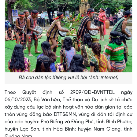
Bà con dân tộc Xtiêng vui lễ hội (ảnh: internet)
Theo Quyết định số 2909/QĐ-BVNTTDL ngày
06/10/2023, Bộ Văn hóa, Thể thao và Du lịch sẽ tổ chức
xây dựng câu lạc bộ sinh hoạt văn hóa dân gian tại các
thôn vùng đồng bào DTTS&MN, vùng di dân tái định cư
của các huyện: Phú Riềng và Đồng Phú, tỉnh Bình Phước;
huyện Lạc Sơn, tỉnh Hòa Bình; huyện Nam Giang, tỉnh
Quảng Nam.