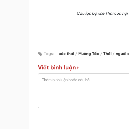
Câu lạc bộ xòe Thái của hội
Tags:
xòe thái
Mường Tấc
Thái
người 
Viết bình luận