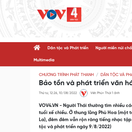
Dân tộc và Phát triển
Người miền núi chấ
Multimedia
CHƯƠNG TRÌNH PHÁT THANH
DÂN TỘC VÀ PHÁ
Bảo tồn và phát triển văn h
Thứ tư, 12:26, 10/08/2022
Viêt Phú+ Thái 1 ảnh
VOV4.VN - Người Thái thường tìm nhiều cá
tuổi xế chiều. Ở thung lũng Phù Hoa (một 
La), đêm đêm vẫn rộn ràng tiếng nhạc tập
tộc và phát triển ngày 9/8/2022)