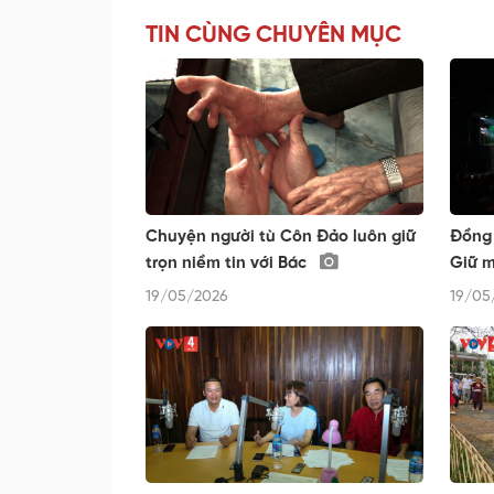
TIN CÙNG CHUYÊN MỤC
Chuyện người tù Côn Đảo luôn giữ
Đồng 
trọn niềm tin với Bác
Giữ m
19/05/2026
19/05