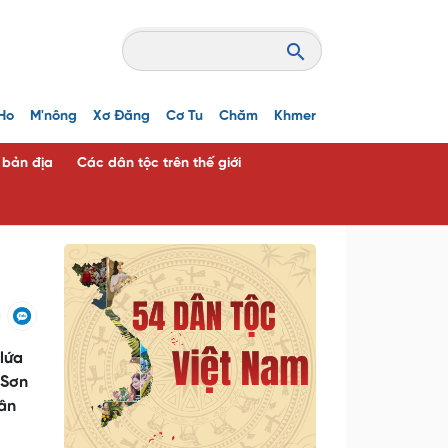
Ho
M'nông
Xơ Đăng
Cơ Tu
Chăm
Khmer
c bản địa
Các dân tộc trên thế giới
lứa
 Sơn
Dân