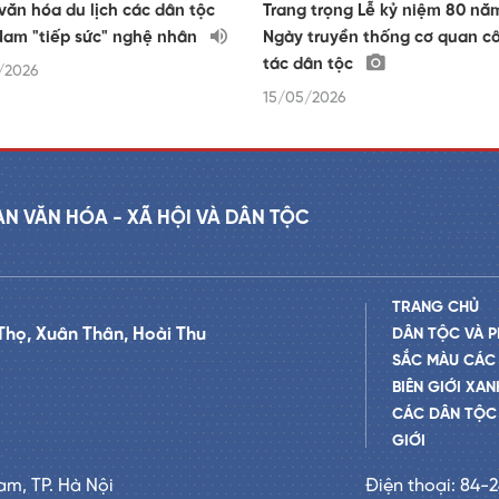
văn hóa du lịch các dân tộc
Trang trọng Lễ kỷ niệm 80 nă
Nam "tiếp sức" nghệ nhân
Ngày truyền thống cơ quan c
tác dân tộc
/2026
15/05/2026
AN VĂN HÓA - XÃ HỘI VÀ DÂN TỘC
TRANG CHỦ
Thọ, Xuân Thân, Hoài Thu
DÂN TỘC VÀ P
SẮC MÀU CÁC
BIÊN GIỚI XAN
CÁC DÂN TỘC 
GIỚI
am, TP. Hà Nội
Điện thoại: 84-