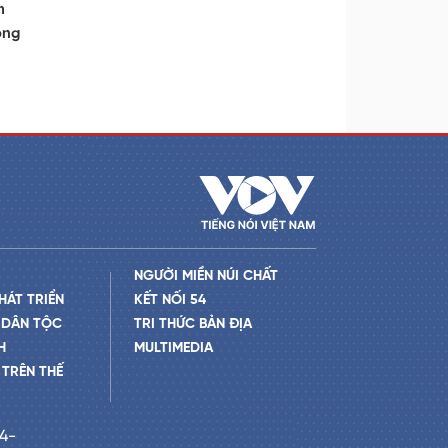
m
ông
NGƯỜI MIỀN NÚI CHẤT
HÁT TRIỂN
KẾT NỐI 54
 DÂN TỘC
TRI THỨC BẢN ĐỊA
H
MULTIMEDIA
TRÊN THẾ
24-