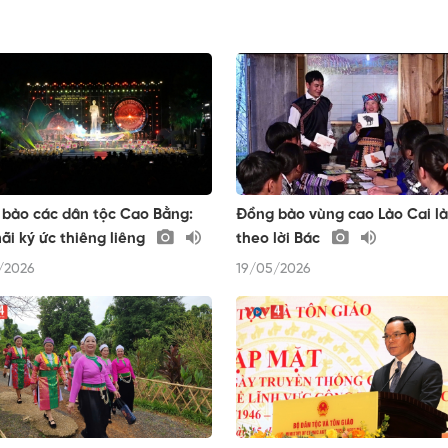
bào các dân tộc Cao Bằng:
Đồng bào vùng cao Lào Cai l
ãi ký ức thiêng liêng
theo lời Bác
/2026
19/05/2026