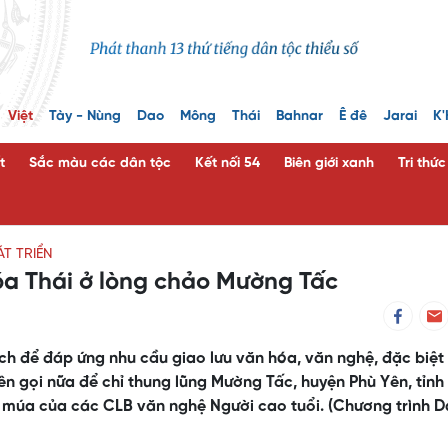
Việt
Tày - Nùng
Dao
Mông
Thái
Bahnar
Ê đê
Jarai
K'
t
Sắc màu các dân tộc
Kết nối 54
Biên giới xanh
Tri thứ
T TRIỂN
óa Thái ở lòng chảo Mường Tấc
ch để đáp ứng nhu cầu giao lưu văn hóa, văn nghệ, đặc biệt 
tên gọi nữa để chỉ thung lũng Mường Tấc, huyện Phù Yên, tỉnh
 múa của các CLB văn nghệ Người cao tuổi. (Chương trình 