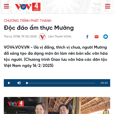
CHƯƠNG TRÌNH PHÁT THANH
Độc đáo ẩm thực Mường
Thứ tư, 07:58, 19/02/2025
Lâm Thanh/VOV4
VOV4.VOV.VN - Ưa vị đắng, thích vị chua, người Mường
đã sáng tạo đa dạng món ăn làm nên bản sắc văn hóa
tộc người. (Chương trình Giao lưu văn hóa các dân tộc
Việt Nam ngày 16/2/2025)
Remaining
-29:34
Loaded
:
Progress
:
Play
Mute
0%
0%
Time