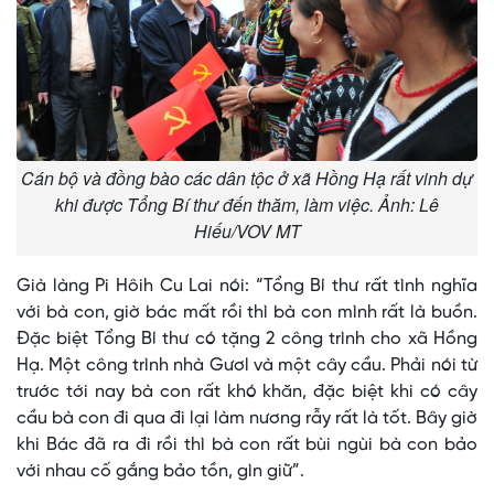
Cán bộ và đồng bào các dân tộc ở xã Hồng Hạ rất vinh dự
khi được Tổng Bí thư đến thăm, làm việc. Ảnh: Lê
Hiếu/VOV MT
Già làng Pi Hôih Cu Lai nói: “Tổng Bí thư rất tình nghĩa
với bà con, giờ bác mất rồi thì bà con mình rất là buồn.
Đặc biệt Tổng Bí thư có tặng 2 công trình cho xã Hồng
Hạ. Một công trình nhà Gươl và một cây cầu. Phải nói từ
trước tới nay bà con rất khó khăn, đặc biệt khi có cây
cầu bà con đi qua đi lại làm nương rẫy rất là tốt. Bây giờ
khi Bác đã ra đi rồi thì bà con rất bùi ngùi bà con bảo
với nhau cố gắng bảo tồn, gìn giữ”.