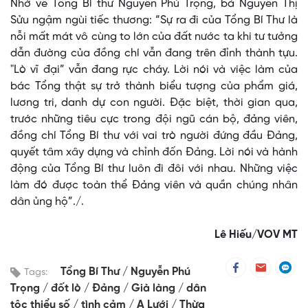
Nhớ về Tổng Bí thư Nguyễn Phú Trọng, bà Nguyễn Thị
Sửu ngậm ngùi tiếc thương: “Sự ra đi của Tổng Bí Thư là
nỗi mất mát vô cùng to lớn của đất nước ta khi tư tưởng
dẫn đường của đồng chí vẫn đang trên đỉnh thành tựu.
"Lò vĩ đại” vẫn đang rực cháy. Lời nói và việc làm của
bác Tổng thật sự trở thành biểu tượng của phẩm giá,
lương tri, danh dự con người. Đặc biệt, thời gian qua,
trước những tiêu cực trong đội ngũ cán bộ, đảng viên,
đồng chí Tổng Bí thư với vai trò người đứng đầu Đảng,
quyết tâm xây dựng và chỉnh đốn Đảng. Lời nói và hành
động của Tổng Bí thư luôn đi đôi với nhau. Những việc
làm đó được toàn thể Đảng viên và quần chúng nhân
dân ủng hộ”./.
Lê Hiếu/VOV MT
Tổng Bí Thư
Nguyễn Phú
Tags:
Trọng
đốt lò
Đảng
Già làng
dân
tộc thiểu số
tình cảm
A Lưới
Thừa