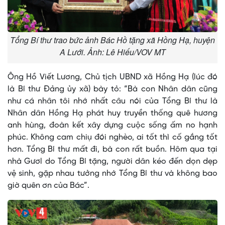
Tổng Bí thư trao bức ảnh Bác Hồ tặng xã Hồng Hạ, huyện
A Lưới. Ảnh: Lê Hiếu/VOV MT
Ông Hồ Viết Lương, Chủ tịch UBND xã Hồng Hạ (lúc đó
là Bí thư Đảng ủy xã) bày tỏ: “Bà con Nhân dân cũng
như cá nhân tôi nhớ nhất câu nói của Tổng Bí thư là
Nhân dân Hồng Hạ phát huy truyền thống quê hương
anh hùng, đoàn kết xây dựng cuộc sống ấm no hạnh
phúc. Không cam chiụ đói nghèo, ai tốt thì cố gắng tốt
hơn. Tổng Bí thư mất đi, bà con rất buồn. Hôm qua tại
nhà Gươl do Tổng Bí tặng, người dân kéo đến dọn dẹp
vệ sinh, gặp nhau tưởng nhớ Tổng Bí thư và không bao
giờ quên ơn của Bác”.