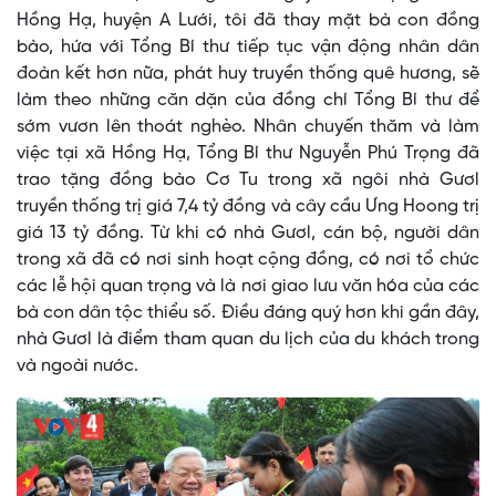
Hồng Hạ, huyện A Lưới, tôi đã thay mặt bà con đồng
bào, hứa với Tổng Bí thư tiếp tục vận động nhân dân
đoàn kết hơn nữa, phát huy truyền thống quê hương, sẽ
làm theo những căn dặn của đồng chí Tổng Bí thư để
sớm vươn lên thoát nghèo. Nhân chuyến thăm và làm
việc tại xã Hồng Hạ, Tổng Bí thư Nguyễn Phú Trọng đã
trao tặng đồng bào Cơ Tu trong xã ngôi nhà Gươl
truyền thống trị giá 7,4 tỷ đồng và cây cầu Ưng Hoong trị
giá 13 tỷ đồng. Từ khi có nhà Gươl, cán bộ, người dân
trong xã đã có nơi sinh hoạt cộng đồng, có nơi tổ chức
các lễ hội quan trọng và là nơi giao lưu văn hóa của các
bà con dân tộc thiểu số. Điều đáng quý hơn khi gần đây,
nhà Gươl là điểm tham quan du lịch của du khách trong
và ngoài nước.