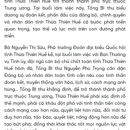
tỉnh Thừa Thiên Huế trở thành thành phố trực thuộc
Trung ương. Tại buổi làm việc này, Tổng Bí thư biểu
dương sự đoàn kết, phấn đấu của đảng bộ, chính quyền
và nhân dân tỉnh Thừa Thiên Huế có bước phát triển
quan trọng, tạo thế và lực mới trên con đường phát
triển.
Bà Nguyễn Thị Sửu, Phó trưởng Đoàn đại biểu Quốc hội
tỉnh Thừa Thiên Huế kể, tại buổi làm việc với Ban Thường
vụ Tỉnh ủy, đội ngũ cán bộ chủ chốt toàn tỉnh Thừa Thiên
Huế hôm đó, Tổng Bí thư Nguyễn Phú Trọng căn dặn
Đảng bộ và nhân dân toàn tỉnh cần nêu cao tinh thần
đoàn kết, truyền thống văn hóa, lịch sử, cách mạng anh
hùng… Tổng Bí thư khẳng định, để trở thành thành phố
trực thuộc Trung ương, Thừa Thiên Huế phải xác định rõ
thế mạnh, phải có khâu đột phá với tinh thần tiến công
cách mạng cao hơn nữa, quyết liệt hơn nữa, đổi mới tư
duy hơn nữa, táo báo, quyết liệt, năng động hơn nữa để
tạo bứt phá; đồng thời khai thác tốt mọi nguồn lực vật