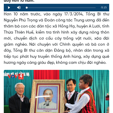
đây hơn 10 năm.
Remaining
-5:15
Loaded
:
Progress
:
Play
Mute
0%
0%
Hơn 10 năm trước, vào ngày 17/3/2014, Tổng Bí thư
Time
Nguyễn Phú Trọng và Đoàn công tác Trung ương đã đến
thăm bà con các dân tộc xã Hồng Hạ, huyện A Lưới, tỉnh
Thừa Thiên Huế, kiểm tra tình hình xây dựng nông thôn
mới, chuyển dịch cơ cấu cây trồng vật nuôi, xóa đói
giảm nghèo. Nói chuyện với Chính quyền và bà con ở
đây, Tổng Bí thư căn dặn Đảng bộ, nhân dân trong xã
tiếp tục phát huy truyền thống Anh hùng, xây dựng quê
hương ngày càng giàu đẹp, không cam chịu đói nghèo.