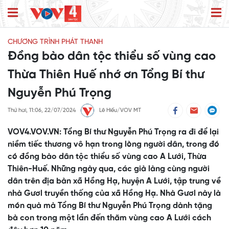
CHƯƠNG TRÌNH PHÁT THANH
Đồng bào dân tộc thiểu số vùng cao
Thừa Thiên Huế nhớ ơn Tổng Bí thư
Nguyễn Phú Trọng
Thứ hai, 11:06, 22/07/2024
Lê Hiếu/VOV MT
VOV4.VOV.VN: Tổng Bí thư Nguyễn Phú Trọng ra đi để lại
niềm tiếc thương vô hạn trong lòng người dân, trong đó
có đồng bào dân tộc thiểu số vùng cao A Lưới, Thừa
Thiên-Huế. Những ngày qua, các già làng cùng người
dân trên địa bàn xã Hồng Hạ, huyện A Lưới, tập trung về
nhà Gươl truyền thống của xã Hồng Hạ. Nhà Gươl này là
món quà mà Tổng Bí thư Nguyễn Phú Trọng dành tặng
bà con trong một lần đến thăm vùng cao A Lưới cách